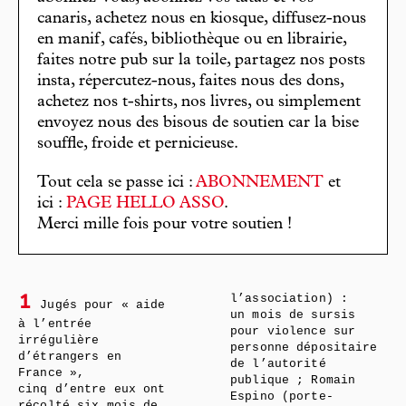
canaris, achetez nous en kiosque, diffusez-nous
en manif, cafés, bibliothèque ou en librairie,
faites notre pub sur la toile, partagez nos posts
insta, répercutez-nous, faites nous des dons,
achetez nos t-shirts, nos livres, ou simplement
envoyez nous des bisous de soutien car la bise
souffle, froide et pernicieuse.
Tout cela se passe ici :
ABONNEMENT
et
ici :
PAGE HELLO ASSO
.
Merci mille fois pour votre soutien !
l’association) :
1
Jugés pour « aide
un mois de sursis
à l’entrée
pour violence sur
irrégulière
personne dépositaire
d’étrangers en
de l’autorité
France »,
publique ; Romain
cinq d’entre eux ont
Espino (porte-
récolté six mois de