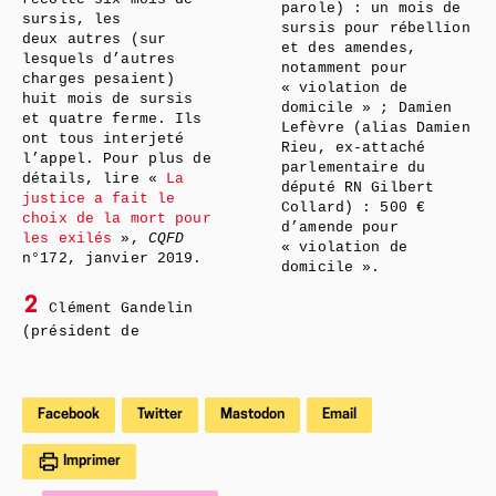
parole) : un mois de
sursis, les
sursis pour rébellion
deux autres (sur
et des amendes,
lesquels d’autres
notamment pour
charges pesaient)
« violation de
huit mois de sursis
domicile » ; Damien
et quatre ferme. Ils
Lefèvre (alias Damien
ont tous interjeté
Rieu, ex-attaché
l’appel. Pour plus de
parlementaire du
détails, lire «
La
député RN Gilbert
justice a fait le
Collard) : 500 €
choix de la mort pour
d’amende pour
les exilés
»,
CQFD
« violation de
n°172, janvier 2019.
domicile ».
2
Clément Gandelin
(président de
Facebook
Twitter
Mastodon
Email
Imprimer