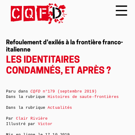
Refoulement d’exilés à la frontière franco-
italienne
LES IDENTITAIRES
CONDAMNÉS, ET APRÈS ?
Paru dans
CQFD
n°179 (septembre 2019)
Dans la rubrique
Histoires de saute-frontières
Dans la rubrique
Actualités
Par
Clair Rivière
Illustré par
Victor
Mis en ligne le
17.10.2019