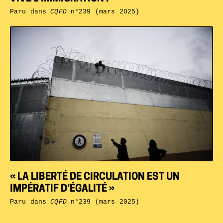
Paru dans
CQFD
n°239 (mars 2025)
« LA LIBERTÉ DE CIRCULATION EST UN
IMPÉRATIF D’ÉGALITÉ »
Paru dans
CQFD
n°239 (mars 2025)