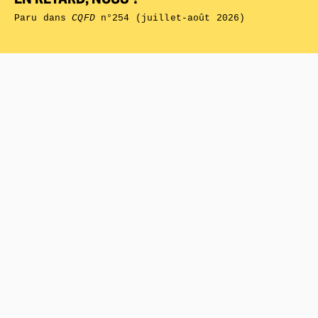
Paru dans
CQFD
n°254 (juillet-août 2026)