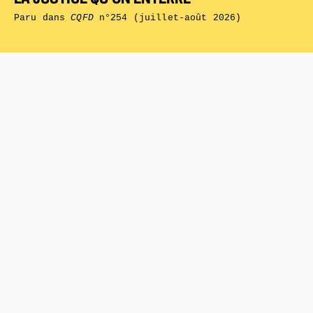
Paru dans
CQFD
n°254 (juillet-août 2026)