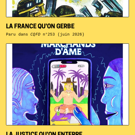
LA FRANCE QU’ON GERBE
Paru dans
CQFD
n°253 (juin 2026)
LA JUSTICE QU’ON ENTERRE