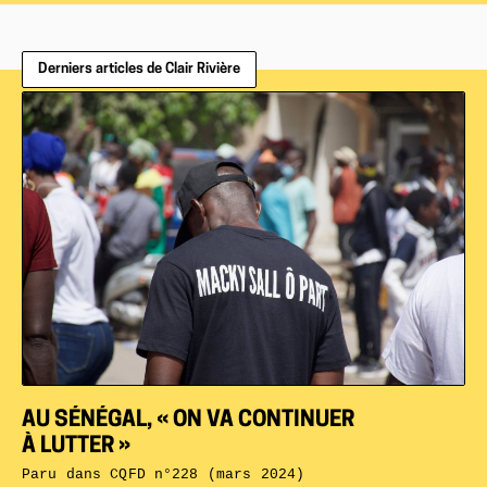
Derniers articles de Clair Rivière
AU SÉNÉGAL, « ON VA CONTINUER
À LUTTER »
Paru dans
CQFD n°228 (mars 2024)