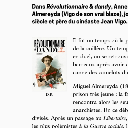
Dans
Révolutionnaire & dandy
, Anne
Almereyda (Vigo de son vrai blaze), 
siècle et père du cinéaste Jean Vigo
Il fut un temps où la p
de la cuillère. Un temp
en duel, ou se retrouv
barreaux après avoir c
canne des camelots du 
Miguel Almereyda (188
prison très jeune : la
D.R.
rencontra alors les seu
anarchistes. En ce débu
divisés. Après un passage au
Libertaire
les plus polémistes à
la Guerre sociale
, 