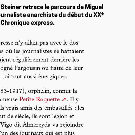
 Steiner retrace le parcours de Miguel
e
journaliste anarchiste du début du XX
. Chronique express.
resse n’y allait pas avec le dos
s où les journalistes se battaient
aient régulièrement derrière les
ogné l’argousin ou flatté de leur
roi tout aussi énergiques.
3-1917), orphelin, connut la
 fameuse
Petite Roquette
. Il y
ls vrais amis des embastillés : les
t de siècle, ils sont légion et
, Vigo dit Almereyda va rejoindre
l’un des journaux qui est plus