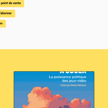
 point de vente
'abonner
on