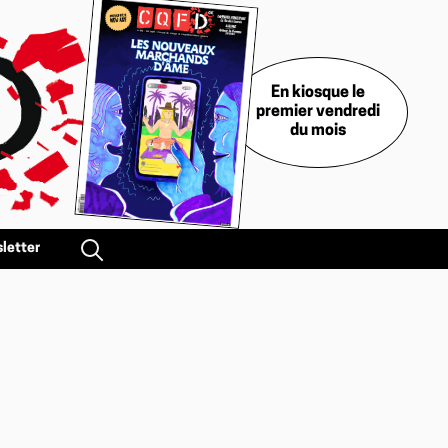
En kiosque le
premier vendredi
du mois
letter