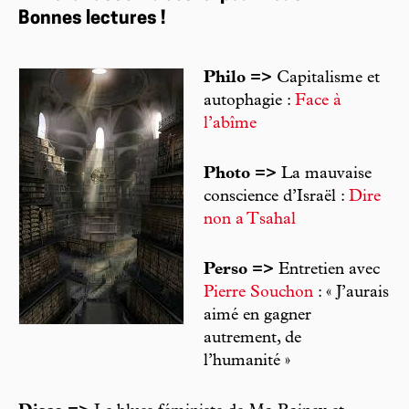
Bonnes lectures !
Philo =>
Capitalisme et
autophagie :
Face à
l’abîme
Photo =>
La mauvaise
conscience d’Israël :
Dire
non a Tsahal
Perso =>
Entretien avec
Pierre Souchon
: « J’aurais
aimé en gagner
autrement, de
l’humanité »