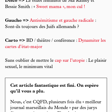
Disco =>
Le blues féministe de Ma Rainey et
Bessie Smith : «
Sweet mama », mon cul !
Gaucho =>
Antisémitisme et gauche radicale
:
Sont-ils toujours des Juifs allemands ?
Carto =>
BD / théâtre / conférence :
Dynamiter les
cartes d’état-major
Sans oublier de mettre le
cap sur l’utopie
: Le plaisir
sexuel, le minimum vital
Cet article fantastique est fini. On espère
qu’il vous a plu.
Nous, c’est CQFD, plusieurs fois élu « meilleur
journal marseillais du Monde » par des jurys