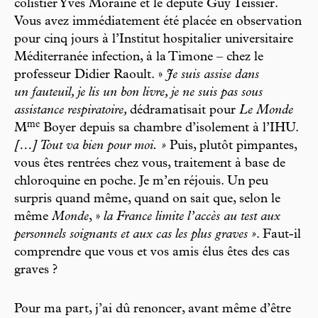
colistier Yves Moraine et le député Guy Teissier.
Vous avez immédiatement été placée en observation
pour cinq jours à l’Institut hospitalier universitaire
Méditerranée infection, à la Timone – chez le
professeur Didier Raoult. »
Je suis assise dans
un fauteuil, je lis un bon livre, je ne suis pas sous
assistance respiratoire,
dédramatisait pour
Le Monde
m
e
M
Boyer depuis sa chambre d’isolement à l’IHU.
[…] Tout va bien pour moi. »
Puis, plutôt pimpantes,
vous êtes rentrées chez vous, traitement à base de
chloroquine en poche. Je m’en réjouis. Un peu
surpris quand même, quand on sait que, selon le
même
Monde
, »
la France limite l’accès au test aux
personnels soignants et aux cas les plus graves »
. Faut-il
comprendre que vous et vos amis élus êtes des cas
graves ?
Pour ma part, j’ai dû renoncer, avant même d’être