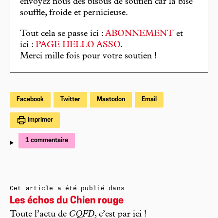
envoyez nous des bisous de soutien car la bise
souffle, froide et pernicieuse.
Tout cela se passe ici :
ABONNEMENT
et
ici :
PAGE HELLO ASSO
.
Merci mille fois pour votre soutien !
Facebook
Twitter
Mastodon
Email
Imprimer
1 commentaire
Cet article a été publié dans
Les échos du Chien rouge
Toute l’actu de
CQFD
, c’est par ici !