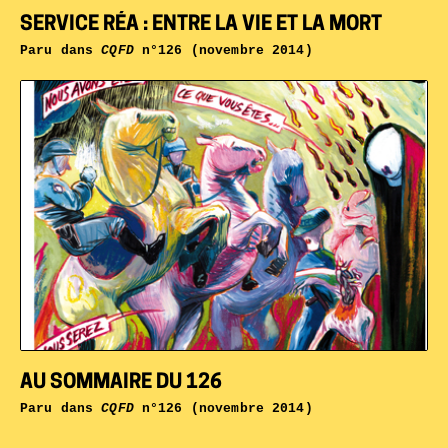
SERVICE RÉA : ENTRE LA VIE ET LA MORT
Paru dans
CQFD
n°126 (novembre 2014)
AU SOMMAIRE DU 126
Paru dans
CQFD
n°126 (novembre 2014)