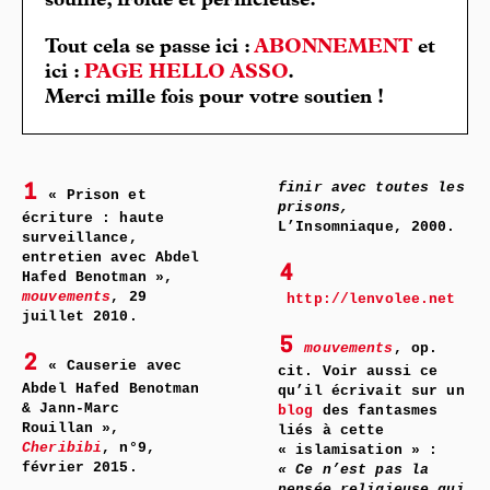
souffle, froide et pernicieuse.
Tout cela se passe ici :
ABONNEMENT
et
ici :
PAGE HELLO ASSO
.
Merci mille fois pour votre soutien !
finir avec toutes les
1
« Prison et
prisons,
écriture : haute
L’Insomniaque, 2000.
surveillance,
entretien avec Abdel
4
Hafed Benotman »,
mouvements
, 29
http://lenvolee.net
juillet 2010.
5
mouvements
, op.
2
« Causerie avec
cit. Voir aussi ce
Abdel Hafed Benotman
qu’il écrivait sur un
& Jann-Marc
blog
des fantasmes
Rouillan »,
liés à cette
Cheribibi
, n°9,
« islamisation » :
février 2015.
« Ce n’est pas la
pensée religieuse qui