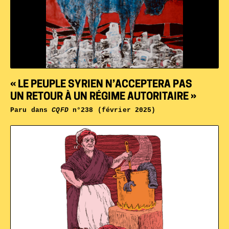
« LE PEUPLE SYRIEN N’ACCEPTERA PAS
UN RETOUR À UN RÉGIME AUTORITAIRE »
Paru dans
CQFD
n°238 (février 2025)