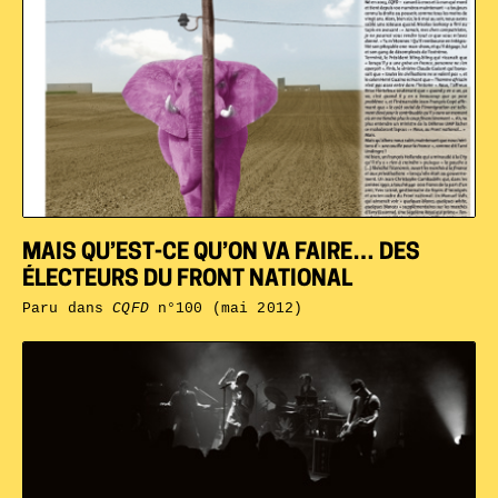
MAIS QU’EST-CE QU’ON VA FAIRE… DES
ÉLECTEURS DU FRONT NATIONAL
Paru dans
CQFD
n°100 (mai 2012)