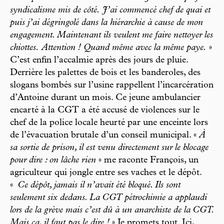
syndicalisme mis de côté. J’ai commencé chef de quai et
puis j’ai dégringolé dans la hiérarchie à cause de mon
engagement. Maintenant ils veulent me faire nettoyer les
chiottes. Attention ! Quand même avec la même paye.
»
C’est enfin l’accalmie après des jours de pluie.
Derrière les palettes de bois et les banderoles, des
slogans bombés sur l’usine rappellent l’incarcération
d’Antoine durant un mois. Ce jeune ambulancier
encarté à la CGT a été accusé de violences sur le
chef de la police locale heurté par une enceinte lors
de l’évacuation brutale d’un conseil municipal. «
À
sa sortie de prison, il est venu directement sur le blocage
pour dire : on lâche rien
» me raconte François, un
agriculteur qui jongle entre ses vaches et le dépôt.
«
Ce dépôt, jamais il n’avait été bloqué. Ils sont
seulement six dedans. La CGT pétrochimie a applaudi
lors de la grève mais c’est dû à un anarchiste de la CGT.
Mais ça, il faut pas le dire !
» Je promets tout. Ici,