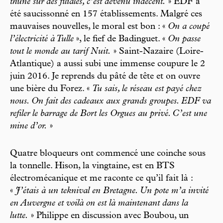
thune sur des filiales, c’est devenu indécent.
» EDF a
été saucissonné en 157 établissements. Malgré ces
mauvaises nouvelles, le moral est bon : «
On a coupé
l’électricité à Tulle
», le fief de Badinguet. «
On passe
tout le monde au tarif Nuit.
» Saint-Nazaire (Loire-
Atlantique) a aussi subi une immense coupure le 2
juin 2016. Je reprends du pâté de tête et on ouvre
une bière du Forez. «
Tu sais, le réseau est payé chez
nous. On fait des cadeaux aux grands groupes. EDF va
refiler le barrage de Bort les Orgues au privé. C’est une
mine d’or.
»
Quatre bloqueurs ont commencé une coinche sous
la tonnelle. Hison, la vingtaine, est en BTS
électromécanique et me raconte ce qu’il fait là :
«
J’étais à un teknival en Bretagne. Un pote m’a invité
en Auvergne et voilà on est là maintenant dans la
lutte.
» Philippe en discussion avec Boubou, un