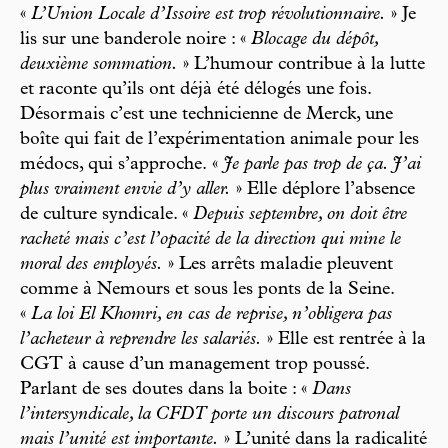
«
L’Union Locale d’Issoire est trop révolutionnaire.
» Je
lis sur une banderole noire : «
Blocage du dépôt,
deuxième sommation.
» L’humour contribue à la lutte
et raconte qu’ils ont déjà été délogés une fois.
Désormais c’est une technicienne de Merck, une
boîte qui fait de l’expérimentation animale pour les
médocs, qui s’approche. «
Je parle pas trop de ça. J’ai
plus vraiment envie d’y aller.
» Elle déplore l’absence
de culture syndicale. «
Depuis septembre, on doit être
racheté mais c’est l’opacité de la direction qui mine le
moral des employés.
» Les arrêts maladie pleuvent
comme à Nemours et sous les ponts de la Seine.
«
La loi El Khomri, en cas de reprise, n’obligera pas
l’acheteur à reprendre les salariés.
» Elle est rentrée à la
CGT à cause d’un management trop poussé.
Parlant de ses doutes dans la boite : «
Dans
l’intersyndicale, la CFDT porte un discours patronal
mais l’unité est importante.
» L’unité dans la radicalité