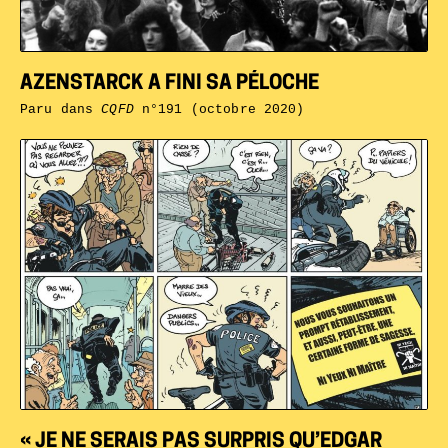
AZENSTARCK A FINI SA PÉLOCHE
Paru dans
CQFD
n°191 (octobre 2020)
« JE NE SERAIS PAS SURPRIS QU’EDGAR