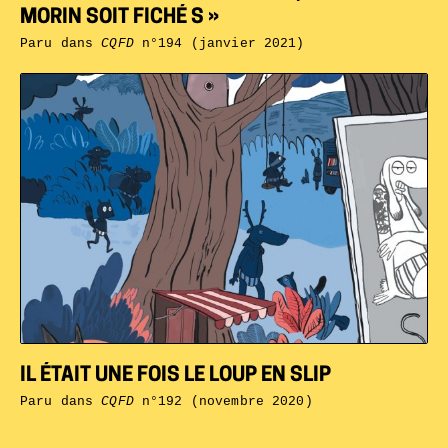
MORIN SOIT FICHÉ S »
Paru dans
CQFD
n°194 (janvier 2021)
IL ÉTAIT UNE FOIS LE LOUP EN SLIP
Paru dans
CQFD
n°192 (novembre 2020)