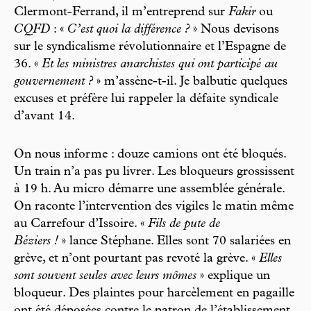
Clermont-Ferrand, il m’entreprend sur
Fakir
ou
CQFD
: «
C’est quoi la différence ?
» Nous devisons
sur le syndicalisme révolutionnaire et l’Espagne de
36. «
Et les ministres anarchistes qui ont participé au
gouvernement ?
» m’assène-t-il. Je balbutie quelques
excuses et préfère lui rappeler la défaite syndicale
d’avant 14.
On nous informe : douze camions ont été bloqués.
Un train n’a pas pu livrer. Les bloqueurs grossissent
à 19 h. Au micro démarre une assemblée générale.
On raconte l’intervention des vigiles le matin même
au Carrefour d’Issoire. «
Fils de pute de
Béziers !
» lance Stéphane. Elles sont 70 salariées en
grève, et n’ont pourtant pas revoté la grève. «
Elles
sont souvent seules avec leurs mômes
» explique un
bloqueur. Des plaintes pour harcèlement en pagaille
ont été déposées contre le patron de l’établissement.