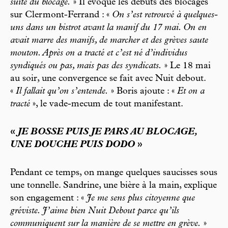
suite du blocage.
» Il évoque les débuts des blocages
sur Clermont-Ferrand : «
On s’est retrouvé à quelques-
uns dans un bistrot avant la manif du 17 mai. On en
avait marre des manifs, de marcher et des grèves saute
mouton. Après on a tracté et c’est né d’individus
syndiqués ou pas, mais pas des syndicats.
» Le 18 mai
au soir, une convergence se fait avec Nuit debout.
«
Il fallait qu’on s’entende.
» Boris ajoute : «
Et on a
tracté
», le vade-mecum de tout manifestant.
«
JE BOSSE PUIS JE PARS AU BLOCAGE,
UNE DOUCHE PUIS DODO
»
Pendant ce temps, on mange quelques saucisses sous
une tonnelle. Sandrine, une bière à la main, explique
son engagement : «
Je me sens plus citoyenne que
gréviste. J’aime bien Nuit Debout parce qu’ils
communiquent sur la manière de se mettre en grève.
»