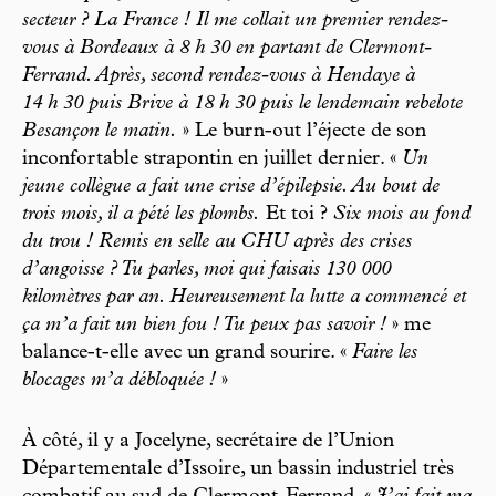
secteur ? La France ! Il me collait un premier rendez-
vous à Bordeaux à 8 h 30 en partant de Clermont-
Ferrand. Après, second rendez-vous à Hendaye à
14 h 30 puis Brive à 18 h 30 puis le lendemain rebelote
Besançon le matin.
» Le burn-out l’éjecte de son
inconfortable strapontin en juillet dernier. «
Un
jeune collègue a fait une crise d’épilepsie. Au bout de
trois mois, il a pété les plombs.
Et toi ?
Six mois au fond
du trou ! Remis en selle au CHU après des crises
d’angoisse ? Tu parles, moi qui faisais 130 000
kilomètres par an. Heureusement la lutte a commencé et
ça m’a fait un bien fou ! Tu peux pas savoir !
» me
balance-t-elle avec un grand sourire. «
Faire les
blocages m’a débloquée !
»
À côté, il y a Jocelyne, secrétaire de l’Union
Départementale d’Issoire, un bassin industriel très