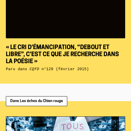
« LE CRI D’ÉMANCIPATION, “DEBOUT ET
LIBRE”, C’EST CE QUE JE RECHERCHE DANS
LA POÉSIE »
Paru dans
CQFD
n°129 (février 2015)
Dans Les échos du Chien rouge