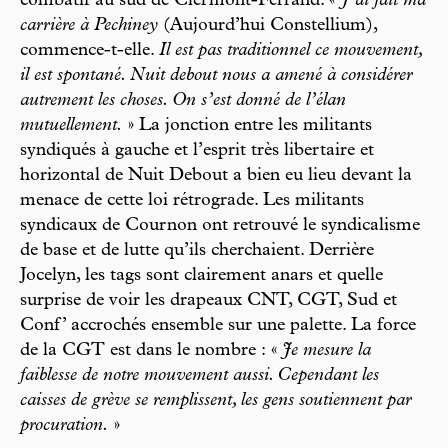
combatif au sud de Clermont-Ferrand. «
J’ai fait ma
carrière à Pechiney
(Aujourd’hui Constellium),
commence-t-elle.
Il est pas traditionnel ce mouvement,
il est spontané. Nuit debout nous a amené à considérer
autrement les choses. On s’est donné de l’élan
mutuellement.
» La jonction entre les militants
syndiqués à gauche et l’esprit très libertaire et
horizontal de Nuit Debout a bien eu lieu devant la
menace de cette loi rétrograde. Les militants
syndicaux de Cournon ont retrouvé le syndicalisme
de base et de lutte qu’ils cherchaient. Derrière
Jocelyn, les tags sont clairement anars et quelle
surprise de voir les drapeaux CNT, CGT, Sud et
Conf’ accrochés ensemble sur une palette. La force
de la CGT est dans le nombre : «
Je mesure la
faiblesse de notre mouvement aussi. Cependant les
caisses de grève se remplissent, les gens soutiennent par
procuration.
»