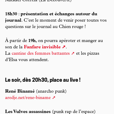
Mickaël Correia (La Découverte)
18h30
:
présentation et échanges autour du
journal
. C’est le moment de venir poser toutes vos
questions sur le journal au Chien rouge !
À partir de
19h
, on pourra apéroter et manger au
son de la
Fanfare invisible
.
La
cantine des femmes battantes
et les pizzas
d’Elsa vous attendent.
Le soir, dès 20h30, place au live !
René Binamé
(anarcho punk)
aredje.net/rene-biname
Les Vulves assassines
(punk rap de l’espace)