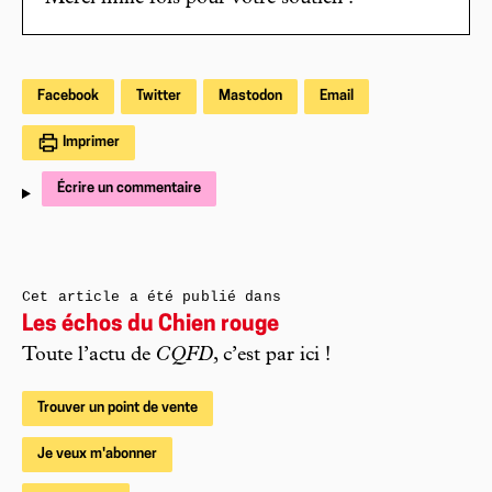
Facebook
Twitter
Mastodon
Email
Imprimer
Écrire un commentaire
Cet article a été publié dans
Les échos du Chien rouge
Toute l’actu de
CQFD
, c’est par ici !
Trouver un point de vente
Je veux m'abonner