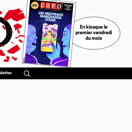
En kiosque le
premier vendredi
du mois
letter