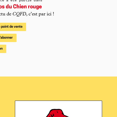
le a été publié dans
os du Chien rouge
ctu de
CQFD
, c’est par ici !
 point de vente
'abonner
on