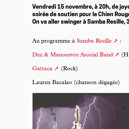
Vendredi 15 novembre, à 20h, de joy
soirée de soutien pour le Chien Rouge
On va aller swinger à Samba Resille, 
Au programme à
Samba Resille
:
Dez & Manoeuvre Asocial Band
(Hi
Gattaca
(Rock)
Lauren Bacalao (chanson dégagée)