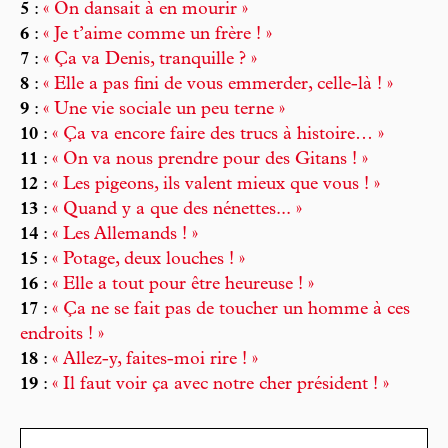
5
:
« On dansait à en mourir »
6
:
« Je t’aime comme un frère ! »
7
:
« Ça va Denis, tranquille ? »
8
:
« Elle a pas fini de vous emmerder, celle-là ! »
9
:
« Une vie sociale un peu terne »
10
:
« Ça va encore faire des trucs à histoire… »
11
:
« On va nous prendre pour des Gitans ! »
12
:
« Les pigeons, ils valent mieux que vous ! »
13
:
« Quand y a que des nénettes... »
14
:
« Les Allemands ! »
15
:
« Potage, deux louches ! »
16
:
« Elle a tout pour être heureuse ! »
17
:
« Ça ne se fait pas de toucher un homme à ces
endroits ! »
18
:
« Allez-y, faites-moi rire ! »
19
:
« Il faut voir ça avec notre cher président ! »