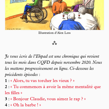
Illustration d’Alex Less
⁂
Je vous écris de l’Ehpad est une chronique qui revient
tous les mois dans
CQFD
depuis novembre 2020. Nous
les mettons progressivement en ligne. Ci-dessous les
précédents épisodes
:
1
:
« Alors, tu vas torcher les vieux ? »
2
:
« Tu commences à avoir la même mentalité que
les filles »
3
:
« Bonjour Claudie, vous aimez le rap ? »
4
:
« Oh la barbe ! »