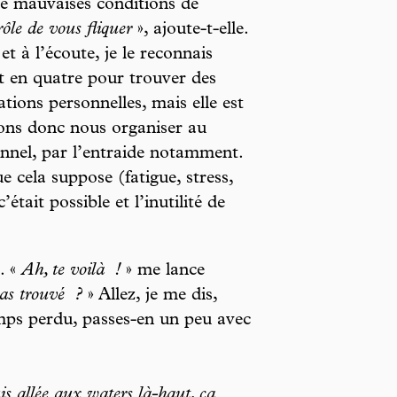
de mauvaises conditions de
ôle de vous fliquer
», ajoute-t-elle.
t à l’écoute, je le reconnais
nt en quatre pour trouver des
ions personnelles, mais elle est
vons donc nous organiser au
nnel, par l’entraide notamment.
 cela suppose (fatigue, stress,
’était possible et l’inutilité de
. «
Ah, te voilà
!
» me lance
’as trouvé
?
» Allez, je me dis,
emps perdu, passes-en un peu avec
s allée aux waters là-haut, ça