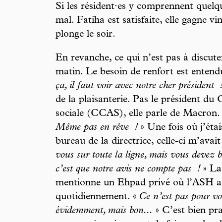
Si les résident·es y comprennent quelq
mal. Fatiha est satisfaite, elle gagne 
plonge le soir.
En revanche, ce qui n’est pas à discuter
matin. Le besoin de renfort est entend
ça, il faut voir avec notre cher président
de la plaisanterie. Pas le président d
sociale (CCAS), elle parle de Macron. 
Même pas en rêve
!
» Une fois où j’étai
bureau de la directrice, celle-ci m’avai
vous sur toute la ligne, mais vous devez 
c’est que notre avis ne compte pas
!
» La 
mentionne un Ehpad privé où l’ASH a 
quotidiennement. «
Ce n’est pas pour vo
évidemment, mais bon...
» C’est bien prat