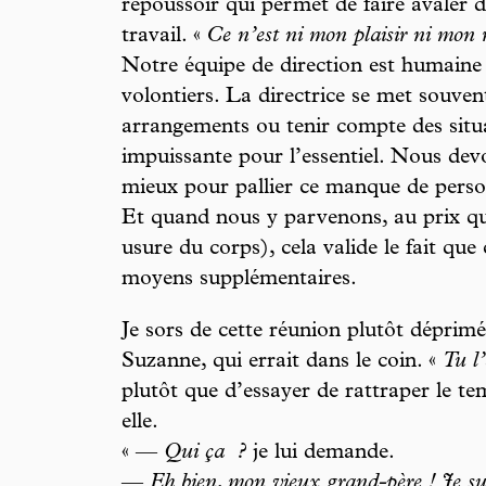
repoussoir qui permet de faire avaler 
travail. «
Ce n’est ni mon plaisir ni mon r
Notre équipe de direction est humaine e
volontiers. La directrice se met souve
arrangements ou tenir compte des situat
impuissante pour l’essentiel. Nous de
mieux pour pallier ce manque de perso
Et quand nous y parvenons, au prix que
usure du corps), cela valide le fait que c
moyens supplémentaires.
Je sors de cette réunion plutôt déprimé
Suzanne, qui errait dans le coin. «
Tu l
plutôt que d’essayer de rattraper le t
elle.
« —
Qui ça
?
je lui demande.
—
Eh bien, mon vieux grand-père ! Je sui