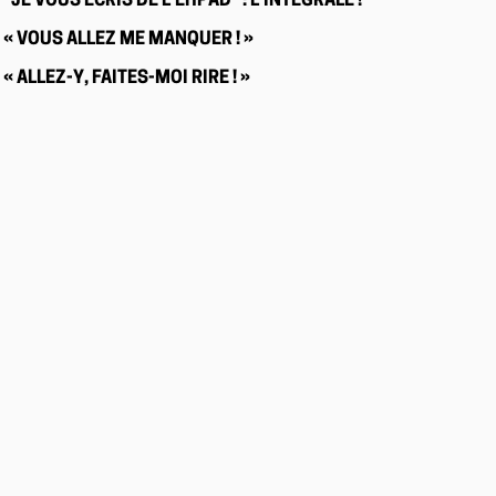
"JE VOUS ÉCRIS DE L’EHPAD" : L’INTÉGRALE !
« VOUS ALLEZ ME MANQUER ! »
« ALLEZ-Y, FAITES-MOI RIRE ! »