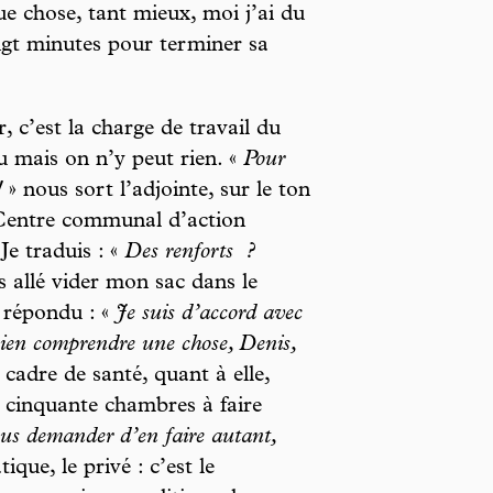
ue chose, tant mieux, moi j’ai du
vingt minutes pour terminer sa
, c’est la charge de travail du
u mais on n’y peut rien. «
Pour
!
» nous sort l’adjointe, sur le ton
u Centre communal d’action
Je traduis : «
Des renforts
?
s allé vider mon sac dans le
t répondu : «
Je suis d’accord avec
bien comprendre une chose, Denis,
cadre de santé, quant à elle,
cinquante chambres à faire
us demander d’en faire autant,
ique, le privé : c’est le