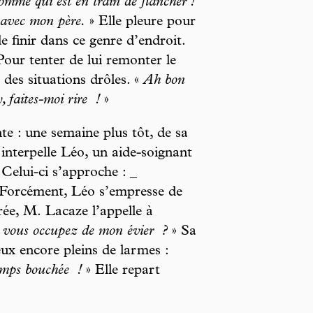
mme qui est en train de flancher !
e avec mon père.
» Elle pleure pour
de finir dans ce genre d’endroit.
Pour tenter de lui remonter le
i des situations drôles. «
Ah bon
, faites-moi rire
!
»
nte : une semaine plus tôt, de sa
 interpelle Léo, un aide-soignant
 Celui-ci s’approche : _
Forcément, Léo s’empresse de
rée, M. Lacaze l’appelle à
s vous occupez de mon évier
?
» Sa
yeux encore pleins de larmes :
temps bouchée
!
» Elle repart