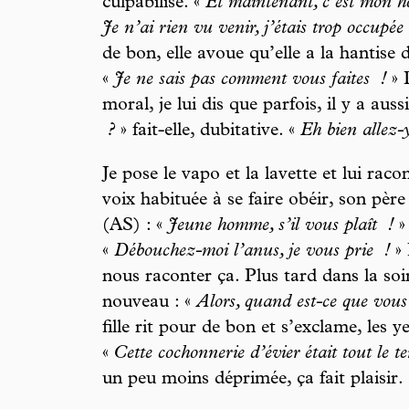
culpabilise. «
Et maintenant, c’est mon ho
Je n’ai rien vu venir, j’étais trop occupé
de bon, elle avoue qu’elle a la hantise 
«
Je ne sais pas comment vous faites
!
» 
moral, je lui dis que parfois, il y a auss
?
» fait-elle, dubitative. «
Eh bien allez-y
Je pose le vapo et la lavette et lui raco
voix habituée à se faire obéir, son père
(AS) : «
Jeune homme, s’il vous plaît
!
»
«
Débouchez-moi l’anus, je vous prie
!
» 
nous raconter ça. Plus tard dans la soi
nouveau : «
Alors, quand est-ce que vou
fille rit pour de bon et s’exclame, les 
«
Cette cochonnerie d’évier était tout le 
un peu moins déprimée, ça fait plaisir.