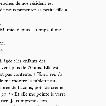
roches de nos résident·es.
 nous présenter sa petite-fille à
.
s, Mamie, depuis le temps, il me
ne.
e.
jà âgée : les enfants des
vent plus de 70 ans. Elle est
st pas contente. «
Venez voir la
le me montre la tablette au-
brée de flacons, pots de crème
 ça
!
» Et elle me pointe le verre
frice. Je comprends son