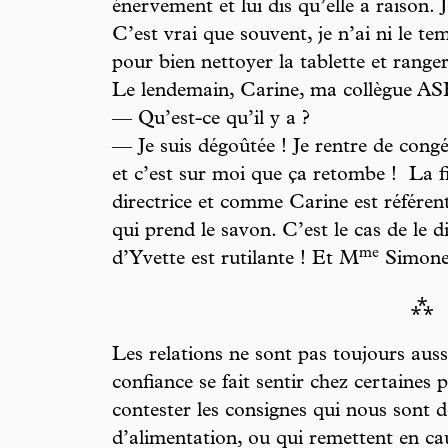
énervement et lui dis qu’elle a raison.
C’est vrai que souvent, je n’ai ni le te
pour bien nettoyer la tablette et range
Le lendemain, Carine, ma collègue ASH,
— Qu’est-ce qu’il y a ?
— Je suis dégoûtée ! Je rentre de cong
et c’est sur moi que ça retombe ! La fil
directrice et comme Carine est référent
qui prend le savon. C’est le cas de le di
m
e
d’Yvette est rutilante ! Et M
Simonett
⁂
Les relations ne sont pas toujours aus
confiance se fait sentir chez certaines 
contester les consignes qui nous sont 
d’alimentation, ou qui remettent en ca