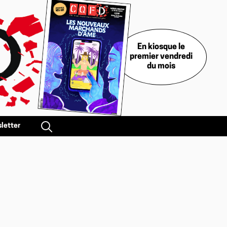
En kiosque le
premier vendredi
du mois
letter