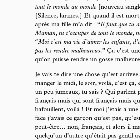
tout le monde au monde
[nouveau sangl
[Silence, larmes.] Et quand il est mor
après ma fille m’a dit : “
Il faut que tu ai
Maman, tu t’occupes de tout le monde, tu 
“
Moi c’est ma vie d’aimer les enfants, d’
pas les rendre malheureux
.” Ça c’est un
qu’on puisse rendre un gosse malheure
Je vais te dire une chose qu’est arriv
manger le midi, le soir, voilà, c’est ça,
un peu jumeaux, tu sais ? Qui parlent p
français mais qui sont français mais qui
bafouillent, voilà ! Et moi j’étais à une 
face j’avais ce garçon qu’est pas, qu’
peut-être… non, français, et alors il ma
quelqu’un d’autre qu’était pas gentil avec