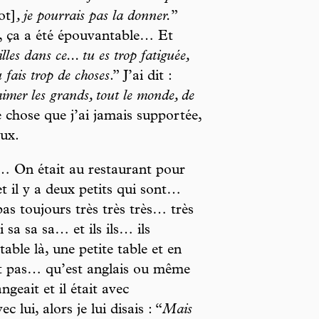
ot]
, je pourrais pas la donner.
”
t, ça a été épouvantable… Et
lles dans ce... tu es trop fatiguée,
fais trop de choses
.” J’ai dit :
aimer les grands, tout le monde, de
e chose que j’ai jamais supportée,
ux.
ée… On était au restaurant pour
 et il y a deux petits qui sont…
as toujours très très très… très
 sa sa sa… et ils ils… ils
table là, une petite table et en
est pas… qu’est anglais ou même
ngeait et il était avec
 lui, alors je lui disais : “
Mais