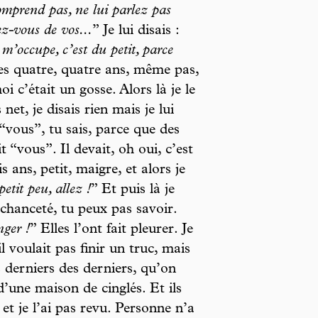
omprend pas, ne lui parlez pas
z-vous de vos...
” Je lui disais :
m’occupe, c’est du petit, parce
 les quatre, quatre ans, même pas,
i c’était un gosse. Alors là je le
et, je disais rien mais je lui
 “vous”, tu sais, parce que des
it “vous”. Il devait, oh oui, c’est
is ans, petit, maigre, et alors je
etit peu, allez !
” Et puis là je
chanceté, tu peux pas savoir.
nger !
” Elles l’ont fait pleurer. Je
l voulait pas finir un truc, mais
 derniers des derniers, qu’on
d’une maison de cinglés. Et ils
et je l’ai pas revu. Personne n’a