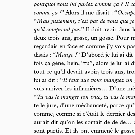
pourquoi vous lui parlez comme ça ? Il c
comme ça !
” Alors il me disait : “
Occupe
“
Mais justement, c’est pas de vous que je 
qu’il comprend pas
.” Il doit avoir dans
deux trois ans, gosse, un gosse. Pour mo
regardais en face et comme j’y vois pas n
disais : “
Mange !
” D’abord je lui ai dit
fois ça gêne, hein, “tu”, alors je lui ai d
tout ce qu’il devait avoir, trois ans, tro
lui ai dit : “
Il faut que vous mangiez un p
vois arriver les infirmières… D’une mé
“
Tu vas le manger ton truc, tu vas le ma
te le jure, d’une méchanceté, parce qu’i
comme, comme si c’était le dernier des
aurait dit qu’on les sortait de de de… 
sont partis. Et ils ont emmené le gosse 