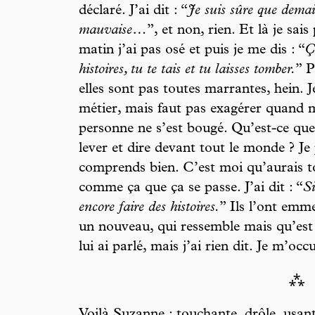
déclaré. J’ai dit : “
Je suis sûre que demai
mauvaise…
”, et non, rien. Et là je sais
matin j’ai pas osé et puis je me dis : “
Ç
histoires, tu te tais et tu laisses tomber.
” P
elles sont pas toutes marrantes, hein. 
métier, mais faut pas exagérer quand mê
personne ne s’est bougé. Qu’est-ce que 
lever et dire devant tout le monde ? Je 
comprends bien. C’est moi qu’aurais tou
comme ça que ça se passe. J’ai dit : “
Si
encore faire des histoires.
” Ils l’ont emmen
un nouveau, qui ressemble mais qu’est p
lui ai parlé, mais j’ai rien dit. Je m’oc
⁂
Voilà Suzanne : touchante, drôle, usan