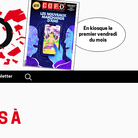
En kiosque le
premier vendredi
du mois
letter
S À