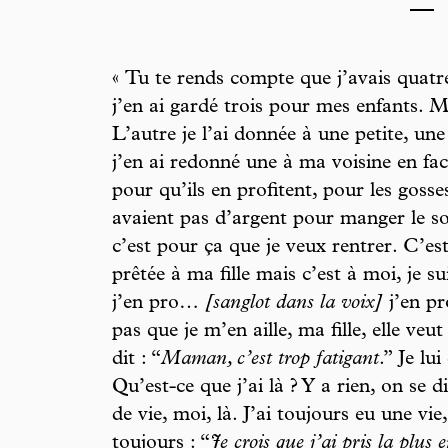
***
« Tu te rends compte que j’avais quatr
j’en ai gardé trois pour mes enfants. Ma 
L’autre je l’ai donnée à une petite, une
j’en ai redonné une à ma voisine en fac
pour qu’ils en profitent, pour les goss
avaient pas d’argent pour manger le soir
c’est pour ça que je veux rentrer. C’es
prêtée à ma fille mais c’est à moi, je s
j’en pro…
[sanglot dans la voix]
j’en pr
pas que je m’en aille, ma fille, elle veut
dit : “
Maman, c’est trop fatigant
.” Je lui
Qu’est-ce que j’ai là ? Y a rien, on se d
de vie, moi, là. J’ai toujours eu une vie,
toujours : “
Je crois que j’ai pris la plu