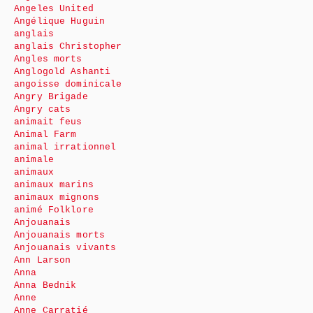
Angeles United
Angélique Huguin
anglais
anglais Christopher
Angles morts
Anglogold Ashanti
angoisse dominicale
Angry Brigade
Angry cats
animait feus
Animal Farm
animal irrationnel
animale
animaux
animaux marins
animaux mignons
animé Folklore
Anjouanais
Anjouanais morts
Anjouanais vivants
Ann Larson
Anna
Anna Bednik
Anne
Anne Carratié