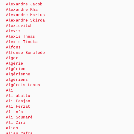
Alexandre Jacob
Alexandre Kha
Alexandre Marius
Alexandre Skirda
Alexievitch
Alexis
Alexis Théas
Alexis Tiouka
Alfons
Alfonso Bonafede
Alger
Algérie
Algérien
algérienne
algériens
Algérois tenus
Ali
Ali abattu
Ali Fenjan
Ali Ferzat
Ali n’a
Ali Soumaré
Ali Ziri
alias
alias Cafca