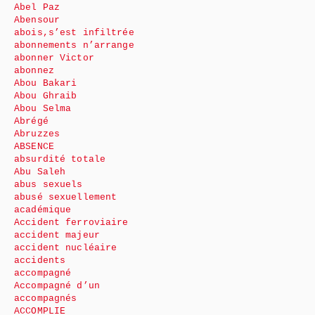
Abel Paz
Abensour
abois,s’est infiltrée
abonnements n’arrange
abonner Victor
abonnez
Abou Bakari
Abou Ghraib
Abou Selma
Abrégé
Abruzzes
ABSENCE
absurdité totale
Abu Saleh
abus sexuels
abusé sexuellement
académique
Accident ferroviaire
accident majeur
accident nucléaire
accidents
accompagné
Accompagné d’un
accompagnés
ACCOMPLIE