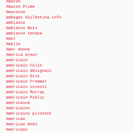
Amazon
Amazon Prime
Amazonie
ambages Guilhotina.info
ambiance
Ambiance Bois
ambiance tendue
Amel
Amélie
Amer donne
America Great
américain
américain Colin
américain désignait
américain Dick
américain Frommer
américain investi
américain Murray
américain Public
américaine
Américains
Américains pilotent
American
American Gods
Americans