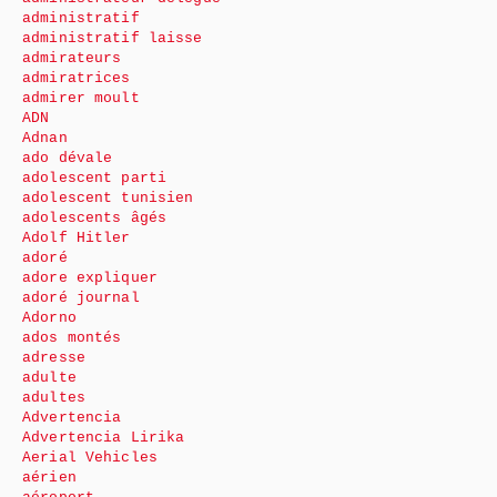
administratif
administratif laisse
admirateurs
admiratrices
admirer moult
ADN
Adnan
ado dévale
adolescent parti
adolescent tunisien
adolescents âgés
Adolf Hitler
adoré
adore expliquer
adoré journal
Adorno
ados montés
adresse
adulte
adultes
Advertencia
Advertencia Lirika
Aerial Vehicles
aérien