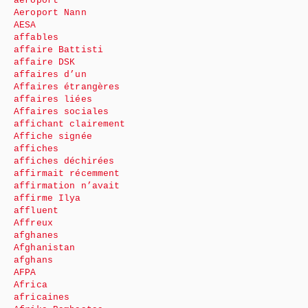
aéroport
Aeroport Nann
AESA
affables
affaire Battisti
affaire DSK
affaires d’un
Affaires étrangères
affaires liées
Affaires sociales
affichant clairement
Affiche signée
affiches
affiches déchirées
affirmait récemment
affirmation n’avait
affirme Ilya
affluent
Affreux
afghanes
Afghanistan
afghans
AFPA
Africa
africaines