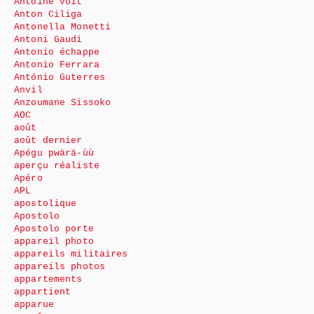
Antoine voit
Anton Ciliga
Antonella Monetti
Antoni Gaudi
Antonio échappe
Antonio Ferrara
António Guterres
Anvil
Anzoumane Sissoko
AOC
août
août dernier
Apégu pwärä-ùù
aperçu réaliste
Apéro
APL
apostolique
Apostolo
Apostolo porte
appareil photo
appareils militaires
appareils photos
appartements
appartient
apparue