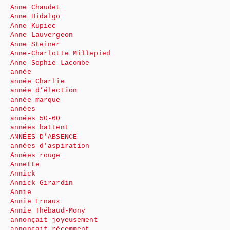
Anne Chaudet
Anne Hidalgo
Anne Kupiec
Anne Lauvergeon
Anne Steiner
Anne-Charlotte Millepied
Anne-Sophie Lacombe
année
année Charlie
année d’élection
année marque
années
années 50-60
années battent
ANNÉES D’ABSENCE
années d’aspiration
Années rouge
Annette
Annick
Annick Girardin
Annie
Annie Ernaux
Annie Thébaud-Mony
annonçait joyeusement
annonçait récemment