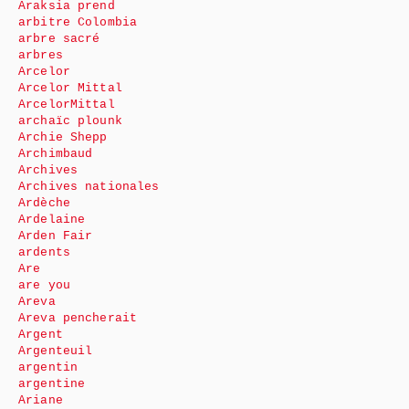
Araksia prend
arbitre Colombia
arbre sacré
arbres
Arcelor
Arcelor Mittal
ArcelorMittal
archaïc plounk
Archie Shepp
Archimbaud
Archives
Archives nationales
Ardèche
Ardelaine
Arden Fair
ardents
Are
are you
Areva
Areva pencherait
Argent
Argenteuil
argentin
argentine
Ariane