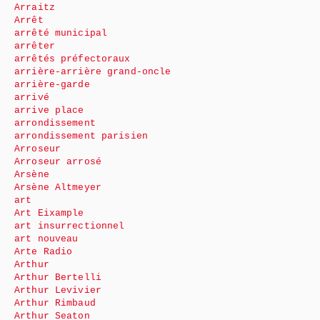
Arraitz
Arrêt
arrêté municipal
arrêter
arrêtés préfectoraux
arrière-arrière grand-oncle
arrière-garde
arrivé
arrive place
arrondissement
arrondissement parisien
Arroseur
Arroseur arrosé
Arsène
Arsène Altmeyer
art
Art Eixample
art insurrectionnel
art nouveau
Arte Radio
Arthur
Arthur Bertelli
Arthur Levivier
Arthur Rimbaud
Arthur Seaton