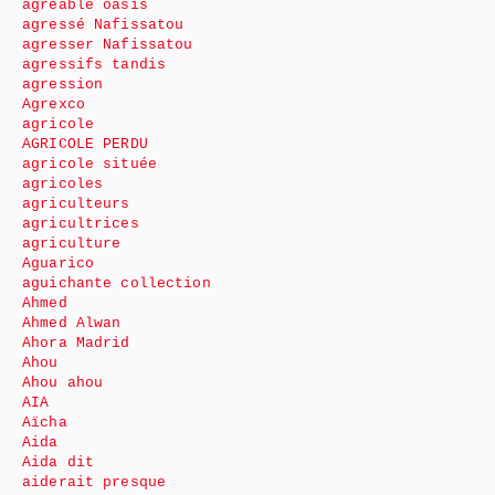
agréable oasis
agressé Nafissatou
agresser Nafissatou
agressifs tandis
agression
Agrexco
agricole
AGRICOLE PERDU
agricole située
agricoles
agriculteurs
agricultrices
agriculture
Aguarico
aguichante collection
Ahmed
Ahmed Alwan
Ahora Madrid
Ahou
Ahou ahou
AIA
Aïcha
Aida
Aida dit
aiderait presque