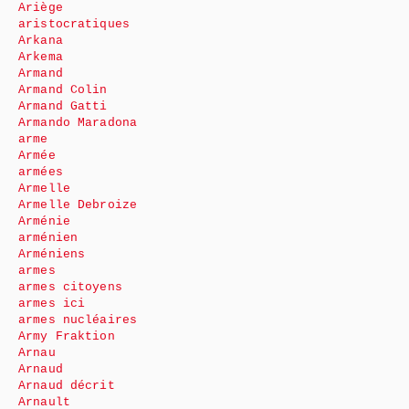
Ariège
aristocratiques
Arkana
Arkema
Armand
Armand Colin
Armand Gatti
Armando Maradona
arme
Armée
armées
Armelle
Armelle Debroize
Arménie
arménien
Arméniens
armes
armes citoyens
armes ici
armes nucléaires
Army Fraktion
Arnau
Arnaud
Arnaud décrit
Arnault