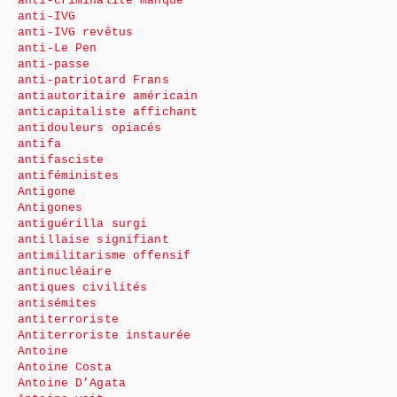
anti-criminalité manque
anti-IVG
anti-IVG revêtus
anti-Le Pen
anti-passe
anti-patriotard Frans
antiautoritaire américain
anticapitaliste affichant
antidouleurs opiacés
antifa
antifasciste
antiféministes
Antigone
Antigones
antiguérilla surgi
antillaise signifiant
antimilitarisme offensif
antinucléaire
antiques civilités
antisémites
antiterroriste
Antiterroriste instaurée
Antoine
Antoine Costa
Antoine D’Agata