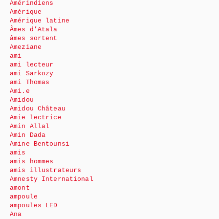
Amérindiens
Amérique
Amérique latine
Âmes d’Atala
âmes sortent
Ameziane
ami
ami lecteur
ami Sarkozy
ami Thomas
Ami.e
Amidou
Amidou Château
Amie lectrice
Amin Allal
Amin Dada
Amine Bentounsi
amis
amis hommes
amis illustrateurs
Amnesty International
amont
ampoule
ampoules LED
Ana