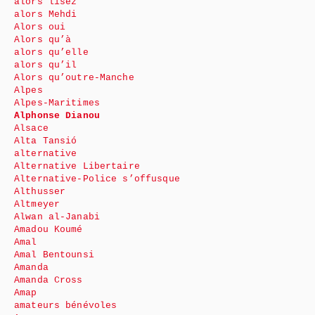
alors lisez
alors Mehdi
Alors oui
Alors qu’à
alors qu’elle
alors qu’il
Alors qu’outre-Manche
Alpes
Alpes-Maritimes
Alphonse Dianou
Alsace
Alta Tansió
alternative
Alternative Libertaire
Alternative-Police s’offusque
Althusser
Altmeyer
Alwan al-Janabi
Amadou Koumé
Amal
Amal Bentounsi
Amanda
Amanda Cross
Amap
amateurs bénévoles