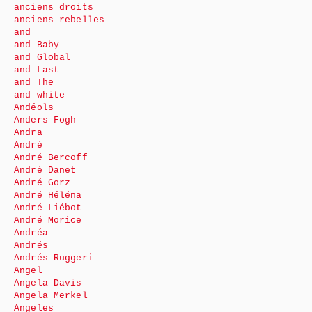
anciens droits
anciens rebelles
and
and Baby
and Global
and Last
and The
and white
Andéols
Anders Fogh
Andra
André
André Bercoff
André Danet
André Gorz
André Héléna
André Liébot
André Morice
Andréa
Andrés
Andrés Ruggeri
Angel
Angela Davis
Angela Merkel
Angeles