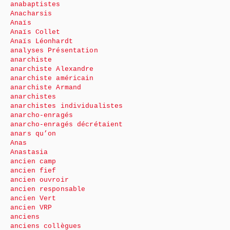
anabaptistes
Anacharsis
Anaïs
Anaïs Collet
Anaïs Léonhardt
analyses Présentation
anarchiste
anarchiste Alexandre
anarchiste américain
anarchiste Armand
anarchistes
anarchistes individualistes
anarcho-enragés
anarcho-enragés décrétaient
anars qu’on
Anas
Anastasia
ancien camp
ancien fief
ancien ouvroir
ancien responsable
ancien Vert
ancien VRP
anciens
anciens collègues