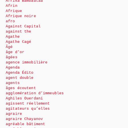
Afrika Bambaataa
Afrin
Afrique
Afrique noire
afro
Against Capital
against the
Agathe
Agathe Cagé
Âgé
âge d’or
âgées
agence immobilière
Agenda
Agenda Édito
agent double
agents
âges écoutent
agglomération d’immeubles
Aghiles Ouerdani
agissent réellement
agitateurs qu’elles
agraire
agraire Chayanov
agréable bâtiment