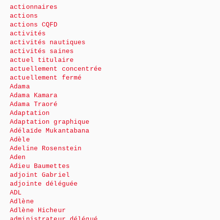
actionnaires
actions
actions CQFD
activités
activités nautiques
activités saines
actuel titulaire
actuellement concentrée
actuellement fermé
Adama
Adama Kamara
Adama Traoré
Adaptation
Adaptation graphique
Adélaïde Mukantabana
Adèle
Adeline Rosenstein
Aden
Adieu Baumettes
adjoint Gabriel
adjointe déléguée
ADL
Adlène
Adlène Hicheur
administrateur délégué