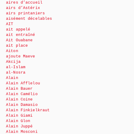
aires d’accueil
airs d’Astérix
airs printaniers
aisément décelables
AIT
ait appelé
ait entraîné
Ait Ouabane
ait place
Aiton
ajoute Maeve
Akcija
al-Islam
al-Nosra
Alain
Alain Afflelou
Alain Bauer
Alain Camélio
Alain Coine
Alain Damasio
Alain Finkielkraut
Alain Giami
Alain Glon
Alain Juppé
Alain Mosconi