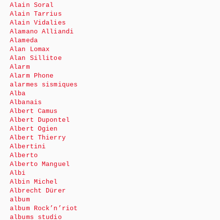
Alain Soral
Alain Tarrius
Alain Vidalies
Alamano Alliandi
Alameda
Alan Lomax
Alan Sillitoe
Alarm
Alarm Phone
alarmes sismiques
Alba
Albanais
Albert Camus
Albert Dupontel
Albert Ogien
Albert Thierry
Albertini
Alberto
Alberto Manguel
Albi
Albin Michel
Albrecht Dürer
album
album Rock’n’riot
albums studio