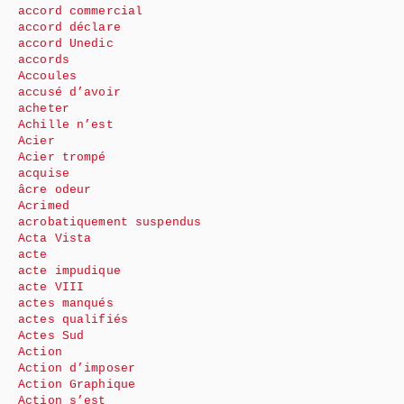
accord commercial
accord déclare
accord Unedic
accords
Accoules
accusé d’avoir
acheter
Achille n’est
Acier
Acier trompé
acquise
âcre odeur
Acrimed
acrobatiquement suspendus
Acta Vista
acte
acte impudique
acte VIII
actes manqués
actes qualifiés
Actes Sud
Action
Action d’imposer
Action Graphique
Action s’est