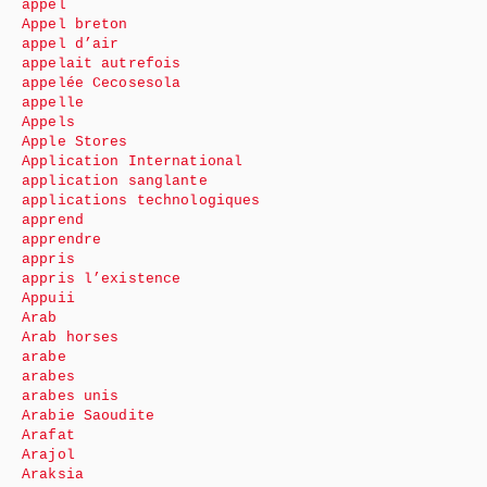
appel
Appel breton
appel d’air
appelait autrefois
appelée Cecosesola
appelle
Appels
Apple Stores
Application International
application sanglante
applications technologiques
apprend
apprendre
appris
appris l’existence
Appuii
Arab
Arab horses
arabe
arabes
arabes unis
Arabie Saoudite
Arafat
Arajol
Araksia