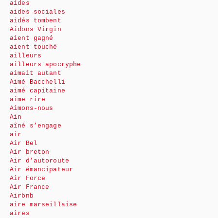
aides
aides sociales
aidés tombent
Aidons Virgin
aient gagné
aient touché
ailleurs
ailleurs apocryphe
aimait autant
Aimé Bacchelli
aimé capitaine
aime rire
Aimons-nous
Ain
aîné s’engage
air
Air Bel
Air breton
Air d’autoroute
Air émancipateur
Air Force
Air France
Airbnb
aire marseillaise
aires