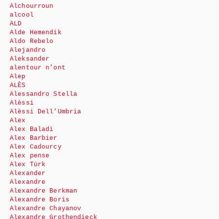
Alchourroun
alcool
ALD
Alde Hemendik
Aldo Rebelo
Alejandro
Aleksander
alentour n’ont
Alep
ALÈS
Alessandro Stella
Alèssi
Alèssi Dell’Umbria
Alex
Alex Baladi
Alex Barbier
Alex Cadourcy
Alex pense
Alex Türk
Alexander
Alexandre
Alexandre Berkman
Alexandre Boris
Alexandre Chayanov
Alexandre Grothendieck