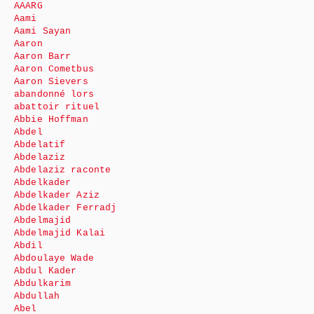
AAARG
Aami
Aami Sayan
Aaron
Aaron Barr
Aaron Cometbus
Aaron Sievers
abandonné lors
abattoir rituel
Abbie Hoffman
Abdel
Abdelatif
Abdelaziz
Abdelaziz raconte
Abdelkader
Abdelkader Aziz
Abdelkader Ferradj
Abdelmajid
Abdelmajid Kalai
Abdil
Abdoulaye Wade
Abdul Kader
Abdulkarim
Abdullah
Abel