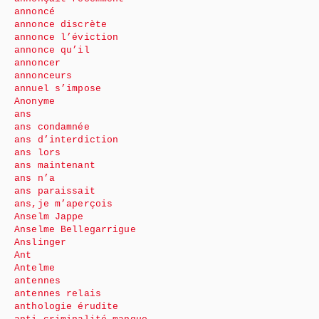
annoncé
annonce discrète
annonce l’éviction
annonce qu’il
annoncer
annonceurs
annuel s’impose
Anonyme
ans
ans condamnée
ans d’interdiction
ans lors
ans maintenant
ans n’a
ans paraissait
ans,je m’aperçois
Anselm Jappe
Anselme Bellegarrigue
Anslinger
Ant
Antelme
antennes
antennes relais
anthologie érudite