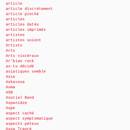
article
article discrètement
article pioché
articles
articles datés
articles imprimés
artistes
artistes soient
Artists
Arts
Arts viscéraux
Ar’bian rock
as-tu décidé
asiatiques semble
Asie
Askavusa
Asma
ASN
Asocial Band
Aspanidze
Aspe
aspect caché
aspect symptomatique
aspects péteux
Assa Traoré