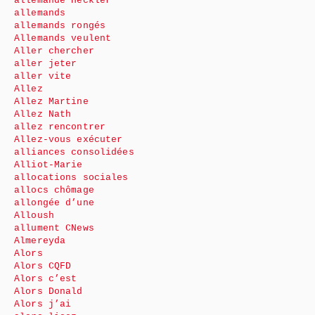
allemande Heckler
allemands
allemands rongés
Allemands veulent
Aller chercher
aller jeter
aller vite
Allez
Allez Martine
Allez Nath
allez rencontrer
Allez-vous exécuter
alliances consolidées
Alliot-Marie
allocations sociales
allocs chômage
allongée d’une
Alloush
allument CNews
Almereyda
Alors
Alors CQFD
Alors c’est
Alors Donald
Alors j’ai