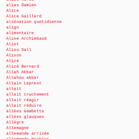
alias Damien
Alice
Alice Gaillard
aliénation quotidienne
align
alimentaire
Aline Archimbaud
Aliot
Aliou Sall
Alison
Alizé
Alizé Bernard
Allah Akbar
Allahou akbar
Allain Leprest
allait
allait cruchement
allait réagir
allait réduire
allées Gambetta
allées glauques
Allègre
Allemagne
allemande arrivée