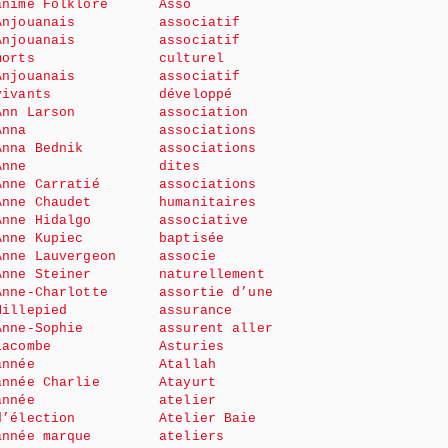
animé Folklore
Asso
Anjouanais
associatif
Anjouanais
associatif
morts
culturel
Anjouanais
associatif
vivants
développé
Ann Larson
association
Anna
associations
Anna Bednik
associations
Anne
dites
Anne Carratié
associations
Anne Chaudet
humanitaires
Anne Hidalgo
associative
Anne Kupiec
baptisée
Anne Lauvergeon
associe
Anne Steiner
naturellement
Anne-Charlotte
assortie d’une
Millepied
assurance
Anne-Sophie
assurent aller
Lacombe
Asturies
année
Atallah
année Charlie
Atayurt
année
atelier
d’élection
Atelier Baie
année marque
ateliers