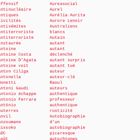
offensif
Aureasocial
antinucléaire
Aurel
antiques
Aurélia Aurita
civilités
Aurore Lenoir
antisémites
Australiens
antiterroriste
blancs
Antiterroriste
Autain
instaurée
autant
Antoine
autant
Antoine Costa
déclenché
Antoine D’Agata
autant surpris
Antoine voit
autant tué
Anton Ciliga
auteur
Antonella
auteur-clé
Monetti
Raoul
Antoni Gaudi
auteurs
Antonio échappe
authentique
Antonio Ferrara
professeur
António
authentique
Guterres
rusticité
Anvil
Autobiographie
Anzoumane
d’un
Sissoko
autobiographie
AOC
picaresque
août
autochtones