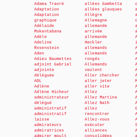
Adama Traoré
allées Gambetta
Adaptation
allées glauques
Adaptation
Allègre
graphique
Allemagne
Adélaïde
allemande
Mukantabana
arrivée
Adèle
allemande
Adeline
Heckler
Rosenstein
allemands
Aden
allemands
Adieu Baumettes
rongés
adjoint Gabriel
Allemands
adjointe
veulent
déléguée
Aller chercher
ADL
aller jeter
Adlène
aller vite
Adlène Hicheur
Allez
administrateur
Allez Martine
délégué
Allez Nath
administratif
allez
administratif
rencontrer
laisse
Allez-vous
admirateurs
exécuter
admiratrices
alliances
admirer moult
consolidées