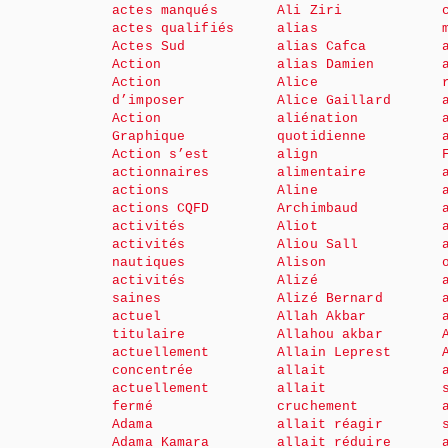
actes manqués
Ali Ziri
actes qualifiés
alias
Actes Sud
alias Cafca
Action
alias Damien
Action
Alice
d’imposer
Alice Gaillard
Action
aliénation
Graphique
quotidienne
Action s’est
align
actionnaires
alimentaire
actions
Aline
actions CQFD
Archimbaud
activités
Aliot
activités
Aliou Sall
nautiques
Alison
activités
Alizé
saines
Alizé Bernard
actuel
Allah Akbar
titulaire
Allahou akbar
actuellement
Allain Leprest
concentrée
allait
actuellement
allait
fermé
cruchement
Adama
allait réagir
Adama Kamara
allait réduire