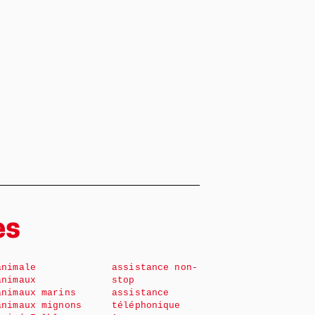
es
animale
assistance non-
animaux
stop
animaux marins
assistance
animaux mignons
téléphonique