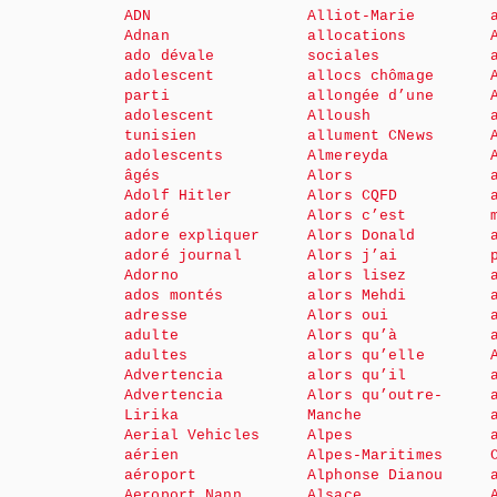
ADN
Alliot-Marie
Adnan
allocations
ado dévale
sociales
adolescent
allocs chômage
parti
allongée d’une
adolescent
Alloush
tunisien
allument CNews
adolescents
Almereyda
âgés
Alors
Adolf Hitler
Alors CQFD
adoré
Alors c’est
adore expliquer
Alors Donald
adoré journal
Alors j’ai
Adorno
alors lisez
ados montés
alors Mehdi
adresse
Alors oui
adulte
Alors qu’à
adultes
alors qu’elle
Advertencia
alors qu’il
Advertencia
Alors qu’outre-
Lirika
Manche
Aerial Vehicles
Alpes
aérien
Alpes-Maritimes
aéroport
Alphonse Dianou
Aeroport Nann
Alsace