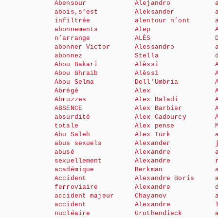
Abensour
Alejandro
abois,s’est
Aleksander
infiltrée
alentour n’ont
abonnements
Alep
n’arrange
ALÈS
abonner Victor
Alessandro
abonnez
Stella
Abou Bakari
Alèssi
Abou Ghraib
Alèssi
Abou Selma
Dell’Umbria
Abrégé
Alex
Abruzzes
Alex Baladi
ABSENCE
Alex Barbier
absurdité
Alex Cadourcy
totale
Alex pense
Abu Saleh
Alex Türk
abus sexuels
Alexander
abusé
Alexandre
sexuellement
Alexandre
académique
Berkman
Accident
Alexandre Boris
ferroviaire
Alexandre
accident majeur
Chayanov
accident
Alexandre
nucléaire
Grothendieck