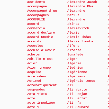
accidents
Alexandre Jacob
accompagné
Alexandre Kha
Accompagné d’un
Alexandre
accompagnés
Marius
ACCOMPLIE
Alexandre
accord
Skirda
commercial
Alexievitch
accord déclare
Alexis
accord Unedic
Alexis Théas
accords
Alexis Tiouka
Accoules
Alfons
accusé d’avoir
Alfonso
acheter
Bonafede
Achille n’est
Alger
Acier
Algérie
Acier trompé
Algérien
acquise
algérienne
âcre odeur
algériens
Acrimed
Algérois tenus
acrobatiquement
Ali
suspendus
Ali abattu
Acta Vista
Ali Fenjan
acte
Ali Ferzat
acte impudique
Ali n’a
acte VIII
Ali Soumaré