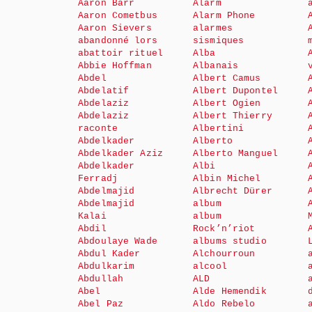
Aaron Barr
Alarm
Aaron Cometbus
Alarm Phone
Aaron Sievers
alarmes
abandonné lors
sismiques
abattoir rituel
Alba
Abbie Hoffman
Albanais
Abdel
Albert Camus
Abdelatif
Albert Dupontel
Abdelaziz
Albert Ogien
Abdelaziz
Albert Thierry
raconte
Albertini
Abdelkader
Alberto
Abdelkader Aziz
Alberto Manguel
Abdelkader
Albi
Ferradj
Albin Michel
Abdelmajid
Albrecht Dürer
Abdelmajid
album
Kalai
album
Abdil
Rock’n’riot
Abdoulaye Wade
albums studio
Abdul Kader
Alchourroun
Abdulkarim
alcool
Abdullah
ALD
Abel
Alde Hemendik
Abel Paz
Aldo Rebelo