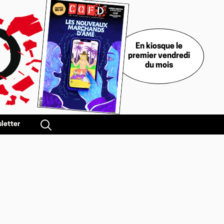
En kiosque le
premier vendredi
du mois
letter