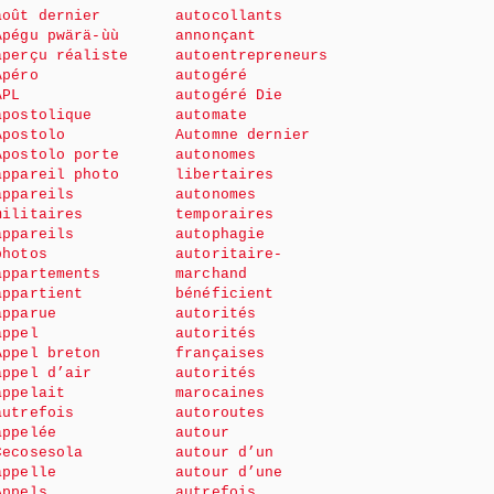
août dernier
autocollants
Apégu pwärä-ùù
annonçant
aperçu réaliste
autoentrepreneurs
Apéro
autogéré
APL
autogéré Die
apostolique
automate
Apostolo
Automne dernier
Apostolo porte
autonomes
appareil photo
libertaires
appareils
autonomes
militaires
temporaires
appareils
autophagie
photos
autoritaire-
appartements
marchand
appartient
bénéficient
apparue
autorités
appel
autorités
Appel breton
françaises
appel d’air
autorités
appelait
marocaines
autrefois
autoroutes
appelée
autour
Cecosesola
autour d’un
appelle
autour d’une
Appels
autrefois