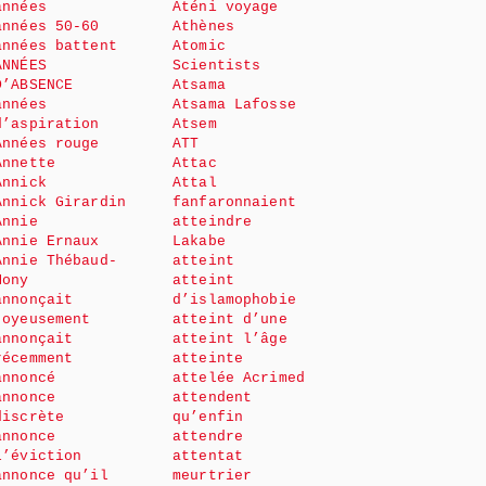
années
Aténi voyage
années 50-60
Athènes
années battent
Atomic
ANNÉES
Scientists
D’ABSENCE
Atsama
années
Atsama Lafosse
d’aspiration
Atsem
Années rouge
ATT
Annette
Attac
Annick
Attal
Annick Girardin
fanfaronnaient
Annie
atteindre
Annie Ernaux
Lakabe
Annie Thébaud-
atteint
Mony
atteint
annonçait
d’islamophobie
joyeusement
atteint d’une
annonçait
atteint l’âge
récemment
atteinte
annoncé
attelée Acrimed
annonce
attendent
discrète
qu’enfin
annonce
attendre
l’éviction
attentat
annonce qu’il
meurtrier