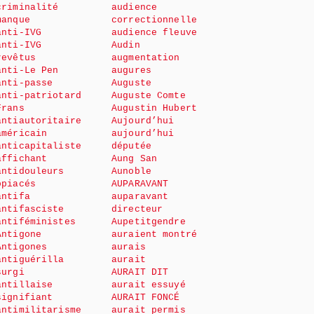
criminalité
audience
manque
correctionnelle
anti-IVG
audience fleuve
anti-IVG
Audin
revêtus
augmentation
anti-Le Pen
augures
anti-passe
Auguste
anti-patriotard
Auguste Comte
Frans
Augustin Hubert
antiautoritaire
Aujourd’hui
américain
aujourd’hui
anticapitaliste
députée
affichant
Aung San
antidouleurs
Aunoble
opiacés
AUPARAVANT
antifa
auparavant
antifasciste
directeur
antiféministes
Aupetitgendre
Antigone
auraient montré
Antigones
aurais
antiguérilla
aurait
surgi
AURAIT DIT
antillaise
aurait essuyé
signifiant
AURAIT FONCÉ
antimilitarisme
aurait permis