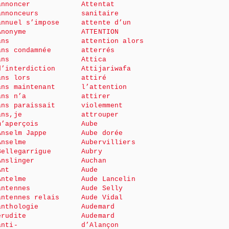
annoncer
Attentat
annonceurs
sanitaire
annuel s’impose
attente d’un
Anonyme
ATTENTION
ans
attention alors
ans condamnée
atterrés
ans
Attica
d’interdiction
Attijariwafa
ans lors
attiré
ans maintenant
l’attention
ans n’a
attirer
ans paraissait
violemment
ans,je
attrouper
m’aperçois
Aube
Anselm Jappe
Aube dorée
Anselme
Aubervilliers
Bellegarrigue
Aubry
Anslinger
Auchan
Ant
Aude
Antelme
Aude Lancelin
antennes
Aude Selly
antennes relais
Aude Vidal
anthologie
Audemard
érudite
Audemard
anti-
d’Alançon