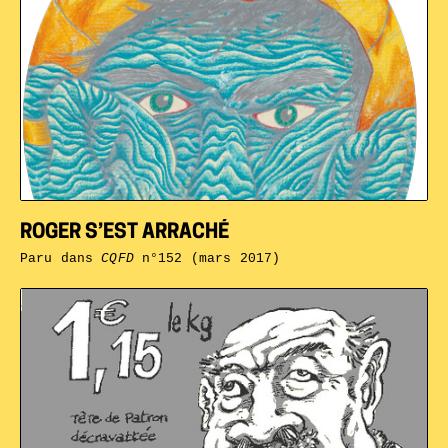
ROGER S’EST ARRACHÉ
Paru dans
CQFD
n°152 (mars 2017)