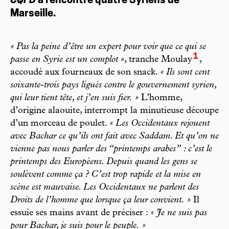
CQFD
a rencontré quatre Syriens de
Marseille.
« Pas la peine d’être un expert pour voir que ce qui se
1
passe en Syrie est un complot »
, tranche Moulay
,
accoudé aux fourneaux de son snack.
« Ils sont cent
soixante-trois pays ligués contre le gouvernement syrien,
qui leur tient tête, et j’en suis fier. »
L’homme,
d’origine alaouite, interrompt la minutieuse découpe
d’un morceau de poulet.
« Les Occidentaux rejouent
avec Bachar ce qu’ils ont fait avec Saddam. Et qu’on ne
vienne pas nous parler des “printemps arabes” : c’est le
printemps des Européens. Depuis quand les gens se
soulèvent comme ça ? C’est trop rapide et la mise en
scène est mauvaise. Les Occidentaux ne parlent des
Droits de l’homme que lorsque ça leur convient. »
Il
essuie ses mains avant de préciser :
« Je ne suis pas
pour Bachar, je suis pour le peuple. »