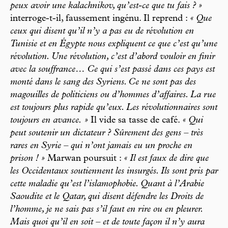
peux avoir une kalachnikov, qu’est-ce que tu fais ? »
interroge-t-il, faussement ingénu. Il reprend :
« Que
ceux qui disent qu’il n’y a pas eu de révolution en
Tunisie et en Égypte nous expliquent ce que c’est qu’une
révolution. Une révolution, c’est d’abord vouloir en finir
avec la souffrance… Ce qui s’est passé dans ces pays est
monté dans le sang des Syriens. Ce ne sont pas des
magouilles de politiciens ou d’hommes d’affaires. La rue
est toujours plus rapide qu’eux. Les révolutionnaires sont
toujours en avance. »
Il vide sa tasse de café.
« Qui
peut soutenir un dictateur ? Sûrement des gens – très
rares en Syrie – qui n’ont jamais eu un proche en
prison ! »
Marwan poursuit :
« Il est faux de dire que
les Occidentaux soutiennent les insurgés. Ils sont pris par
cette maladie qu’est l’islamophobie. Quant à l’Arabie
Saoudite et le Qatar, qui disent défendre les Droits de
l’homme, je ne sais pas s’il faut en rire ou en pleurer.
Mais quoi qu’il en soit – et de toute façon il n’y aura