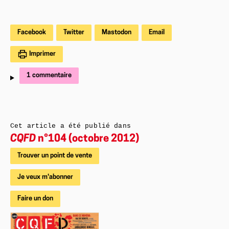
Facebook
Twitter
Mastodon
Email
Imprimer
1 commentaire
Cet article a été publié dans
CQFD
n°104 (octobre 2012)
Trouver un point de vente
Je veux m'abonner
Faire un don