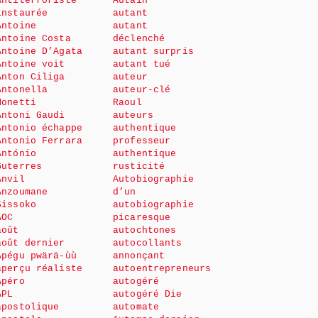
Antiterroriste
Autain
instaurée
autant
Antoine
autant
Antoine Costa
déclenché
Antoine D’Agata
autant surpris
Antoine voit
autant tué
Anton Ciliga
auteur
Antonella
auteur-clé
Monetti
Raoul
Antoni Gaudi
auteurs
Antonio échappe
authentique
Antonio Ferrara
professeur
António
authentique
Guterres
rusticité
Anvil
Autobiographie
Anzoumane
d’un
Sissoko
autobiographie
AOC
picaresque
août
autochtones
août dernier
autocollants
Apégu pwärä-ùù
annonçant
aperçu réaliste
autoentrepreneurs
Apéro
autogéré
APL
autogéré Die
apostolique
automate