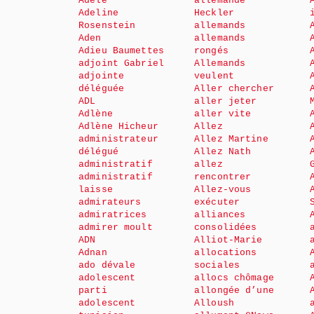
Adèle
allemande
Adeline
Heckler
Rosenstein
allemands
Aden
allemands
Adieu Baumettes
rongés
adjoint Gabriel
Allemands
adjointe
veulent
déléguée
Aller chercher
ADL
aller jeter
Adlène
aller vite
Adlène Hicheur
Allez
administrateur
Allez Martine
délégué
Allez Nath
administratif
allez
administratif
rencontrer
laisse
Allez-vous
admirateurs
exécuter
admiratrices
alliances
admirer moult
consolidées
ADN
Alliot-Marie
Adnan
allocations
ado dévale
sociales
adolescent
allocs chômage
parti
allongée d’une
adolescent
Alloush