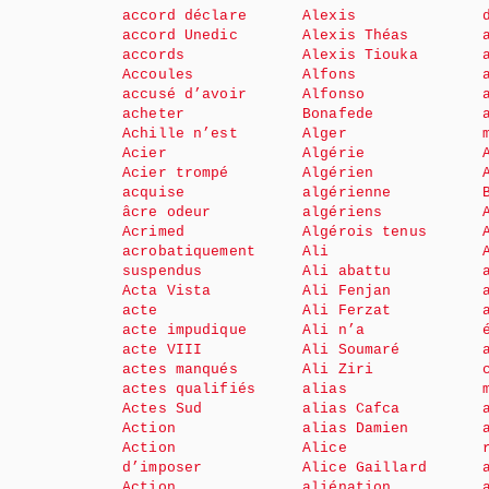
accord déclare
Alexis
accord Unedic
Alexis Théas
accords
Alexis Tiouka
Accoules
Alfons
accusé d’avoir
Alfonso
acheter
Bonafede
Achille n’est
Alger
Acier
Algérie
Acier trompé
Algérien
acquise
algérienne
âcre odeur
algériens
Acrimed
Algérois tenus
acrobatiquement
Ali
suspendus
Ali abattu
Acta Vista
Ali Fenjan
acte
Ali Ferzat
acte impudique
Ali n’a
acte VIII
Ali Soumaré
actes manqués
Ali Ziri
actes qualifiés
alias
Actes Sud
alias Cafca
Action
alias Damien
Action
Alice
d’imposer
Alice Gaillard
Action
aliénation