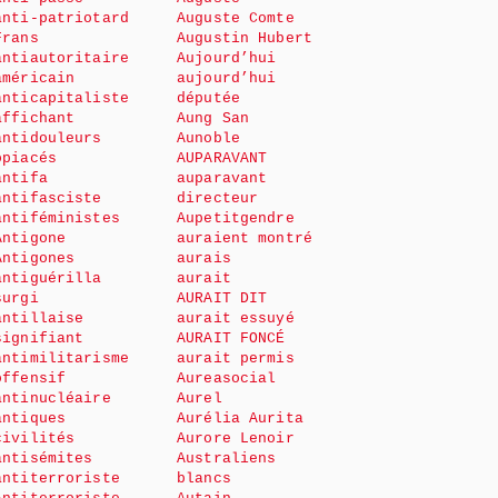
anti-patriotard
Auguste Comte
Frans
Augustin Hubert
antiautoritaire
Aujourd’hui
américain
aujourd’hui
anticapitaliste
députée
affichant
Aung San
antidouleurs
Aunoble
opiacés
AUPARAVANT
antifa
auparavant
antifasciste
directeur
antiféministes
Aupetitgendre
Antigone
auraient montré
Antigones
aurais
antiguérilla
aurait
surgi
AURAIT DIT
antillaise
aurait essuyé
signifiant
AURAIT FONCÉ
antimilitarisme
aurait permis
offensif
Aureasocial
antinucléaire
Aurel
antiques
Aurélia Aurita
civilités
Aurore Lenoir
antisémites
Australiens
antiterroriste
blancs