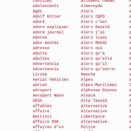
tunisien
allument CNews
adolescents
Almereyda
âgés
Alors
Adolf Hitler
Alors CQFD
adoré
Alors c’est
adore expliquer
Alors Donald
adoré journal
Alors j’ai
Adorno
alors lisez
ados montés
alors Mehdi
adresse
Alors oui
adulte
Alors qu’à
adultes
alors qu’elle
Advertencia
alors qu’il
Advertencia
Alors qu’outre-
Lirika
Manche
Aerial Vehicles
Alpes
aérien
Alpes-Maritimes
aéroport
Alphonse Dianou
Aeroport Nann
Alsace
AESA
Alta Tansió
affables
alternative
affaire
Alternative
Battisti
Libertaire
affaire DSK
Alternative-
affaires d’un
Police