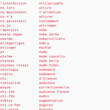
d’interdiction
Attijariwafa
ans lors
attiré
ans maintenant
l’attention
ans n’a
attirer
ans paraissait
violemment
ans,je
attrouper
m’aperçois
Aube
Anselm Jappe
Aube dorée
Anselme
Aubervilliers
Bellegarrigue
Aubry
Anslinger
Auchan
Ant
Aude
Antelme
Aude Lancelin
antennes
Aude Selly
antennes relais
Aude Vidal
anthologie
Audemard
érudite
Audemard
anti-
d’Alançon
criminalité
audience
manque
correctionnelle
anti-IVG
audience fleuve
anti-IVG
Audin
revêtus
augmentation
anti-Le Pen
augures
anti-passe
Auguste