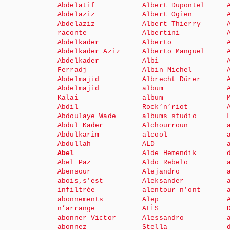
Abdelatif
Albert Dupontel
Abdelaziz
Albert Ogien
Abdelaziz
Albert Thierry
raconte
Albertini
Abdelkader
Alberto
Abdelkader Aziz
Alberto Manguel
Abdelkader
Albi
Ferradj
Albin Michel
Abdelmajid
Albrecht Dürer
Abdelmajid
album
Kalai
album
Abdil
Rock’n’riot
Abdoulaye Wade
albums studio
Abdul Kader
Alchourroun
Abdulkarim
alcool
Abdullah
ALD
Abel
Alde Hemendik
Abel Paz
Aldo Rebelo
Abensour
Alejandro
abois,s’est
Aleksander
infiltrée
alentour n’ont
abonnements
Alep
n’arrange
ALÈS
abonner Victor
Alessandro
abonnez
Stella