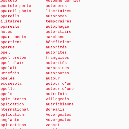
Apostolo
Automne dernier
Apostolo porte
autonomes
appareil photo
libertaires
appareils
autonomes
militaires
temporaires
appareils
autophagie
photos
autoritaire-
appartements
marchand
appartient
bénéficient
apparue
autorités
appel
autorités
Appel breton
françaises
appel d’air
autorités
appelait
marocaines
autrefois
autoroutes
appelée
autour
Cecosesola
autour d’un
appelle
autour d’une
Appels
autrefois
Apple Stores
villageois
Application
autrichienne
International
Borealis
application
Auvergnates
sanglante
Auvergnates
applications
venant