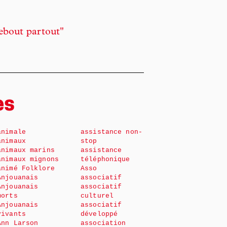
ebout partout"
es
animale
assistance non-
animaux
stop
animaux marins
assistance
animaux mignons
téléphonique
animé Folklore
Asso
Anjouanais
associatif
Anjouanais
associatif
morts
culturel
Anjouanais
associatif
vivants
développé
Ann Larson
association