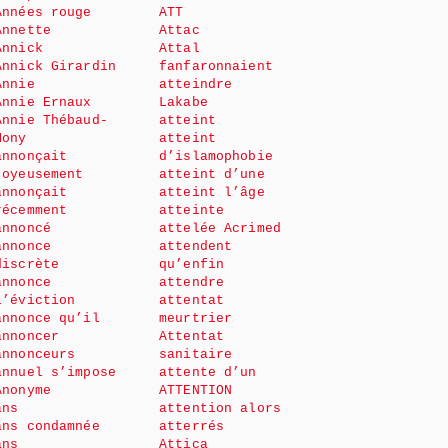
Années rouge
ATT
Annette
Attac
Annick
Attal
Annick Girardin
fanfaronnaient
Annie
atteindre
Annie Ernaux
Lakabe
Annie Thébaud-
atteint
Mony
atteint
annonçait
d’islamophobie
joyeusement
atteint d’une
annonçait
atteint l’âge
récemment
atteinte
annoncé
attelée Acrimed
annonce
attendent
discrète
qu’enfin
annonce
attendre
l’éviction
attentat
annonce qu’il
meurtrier
annoncer
Attentat
annonceurs
sanitaire
annuel s’impose
attente d’un
Anonyme
ATTENTION
ans
attention alors
ans condamnée
atterrés
ans
Attica