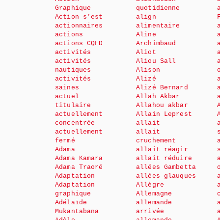
Graphique
quotidienne
Action s’est
align
actionnaires
alimentaire
actions
Aline
actions CQFD
Archimbaud
activités
Aliot
activités
Aliou Sall
nautiques
Alison
activités
Alizé
saines
Alizé Bernard
actuel
Allah Akbar
titulaire
Allahou akbar
actuellement
Allain Leprest
concentrée
allait
actuellement
allait
fermé
cruchement
Adama
allait réagir
Adama Kamara
allait réduire
Adama Traoré
allées Gambetta
Adaptation
allées glauques
Adaptation
Allègre
graphique
Allemagne
Adélaïde
allemande
Mukantabana
arrivée