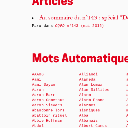
Articles
Au sommaire du n°143 : spécial "D
Paru dans
CQFD
n°143 (mai 2016)
Mots Automatiqu
AAARG
Alliandi
Aami
Alameda
Aami Sayan
Alan Lomax
Aaron
Alan Sillitoe
Aaron Barr
Alarm
Aaron Cometbus
Alarm Phone
Aaron Sievers
alarmes
abandonné lors
sismiques
abattoir rituel
Alba
Abbie Hoffman
Albanais
Abdel
Albert Camus