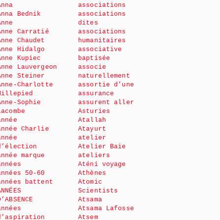
Anna
associations
Anna Bednik
associations
Anne
dites
Anne Carratié
associations
Anne Chaudet
humanitaires
Anne Hidalgo
associative
Anne Kupiec
baptisée
Anne Lauvergeon
associe
Anne Steiner
naturellement
Anne-Charlotte
assortie d’une
Millepied
assurance
Anne-Sophie
assurent aller
Lacombe
Asturies
année
Atallah
année Charlie
Atayurt
année
atelier
d’élection
Atelier Baie
année marque
ateliers
années
Aténi voyage
années 50-60
Athènes
années battent
Atomic
ANNÉES
Scientists
D’ABSENCE
Atsama
années
Atsama Lafosse
d’aspiration
Atsem