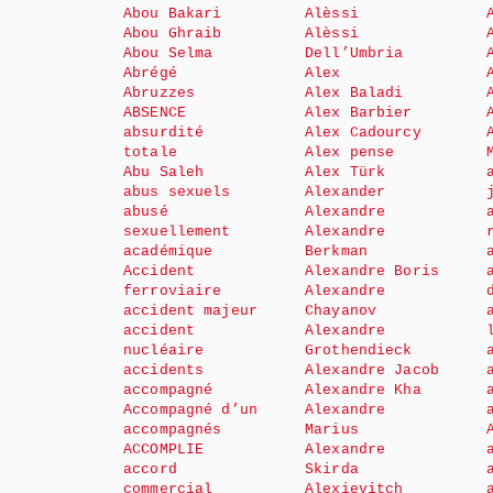
Abou Bakari
Alèssi
Abou Ghraib
Alèssi
Abou Selma
Dell’Umbria
Abrégé
Alex
Abruzzes
Alex Baladi
ABSENCE
Alex Barbier
absurdité
Alex Cadourcy
totale
Alex pense
Abu Saleh
Alex Türk
abus sexuels
Alexander
abusé
Alexandre
sexuellement
Alexandre
académique
Berkman
Accident
Alexandre Boris
ferroviaire
Alexandre
accident majeur
Chayanov
accident
Alexandre
nucléaire
Grothendieck
accidents
Alexandre Jacob
accompagné
Alexandre Kha
Accompagné d’un
Alexandre
accompagnés
Marius
ACCOMPLIE
Alexandre
accord
Skirda
commercial
Alexievitch