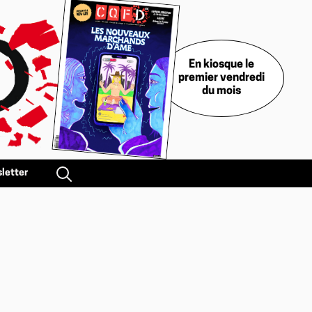
En kiosque le
premier vendredi
du mois
letter