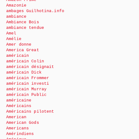
Amazonie
ambages Guilhotina.info
ambiance
Ambiance Bois
ambiance tendue
Amel
Amélie
Amer donne
America Great
américain
américain Colin
américain désignait
américain Dick
américain Frommer
américain investi
américain Murray
américain Public
américaine
Américains
Américains pilotent
American
American Gods
Americans
Amérindiens