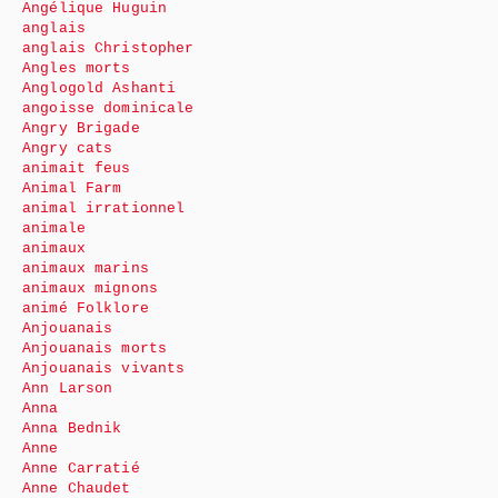
Angélique Huguin
anglais
anglais Christopher
Angles morts
Anglogold Ashanti
angoisse dominicale
Angry Brigade
Angry cats
animait feus
Animal Farm
animal irrationnel
animale
animaux
animaux marins
animaux mignons
animé Folklore
Anjouanais
Anjouanais morts
Anjouanais vivants
Ann Larson
Anna
Anna Bednik
Anne
Anne Carratié
Anne Chaudet