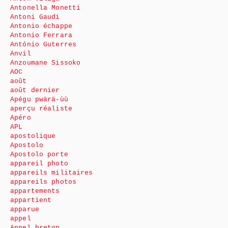
Antonella Monetti
Antoni Gaudi
Antonio échappe
Antonio Ferrara
António Guterres
Anvil
Anzoumane Sissoko
AOC
août
août dernier
Apégu pwärä-ùù
aperçu réaliste
Apéro
APL
apostolique
Apostolo
Apostolo porte
appareil photo
appareils militaires
appareils photos
appartements
appartient
apparue
appel
Appel breton