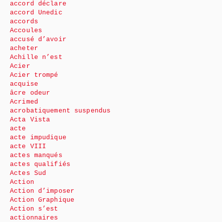
accord déclare
accord Unedic
accords
Accoules
accusé d’avoir
acheter
Achille n’est
Acier
Acier trompé
acquise
âcre odeur
Acrimed
acrobatiquement suspendus
Acta Vista
acte
acte impudique
acte VIII
actes manqués
actes qualifiés
Actes Sud
Action
Action d’imposer
Action Graphique
Action s’est
actionnaires