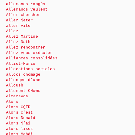
allemands rongés
Allemands veulent
Aller chercher
aller jeter
aller vite
Allez
Allez Martine
Allez Nath
allez rencontrer
Allez-vous exécuter
alliances consolidées
Alliot-Marie
allocations sociales
allocs chômage
allongée d’une
Alloush
allument CNews
Almereyda
Alors
Alors CQFD
Alors c’est
Alors Donald
Alors j’ai
alors lisez
alors Mehdi