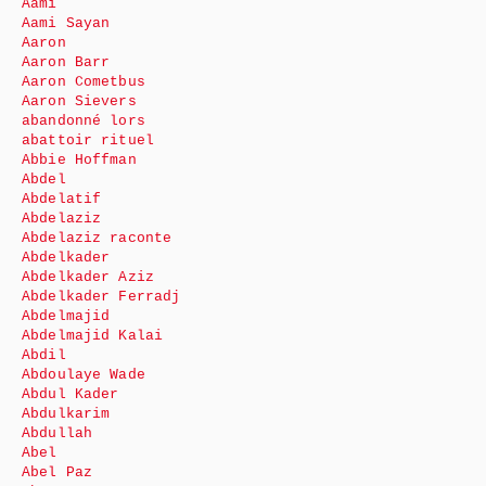
Aami
Aami Sayan
Aaron
Aaron Barr
Aaron Cometbus
Aaron Sievers
abandonné lors
abattoir rituel
Abbie Hoffman
Abdel
Abdelatif
Abdelaziz
Abdelaziz raconte
Abdelkader
Abdelkader Aziz
Abdelkader Ferradj
Abdelmajid
Abdelmajid Kalai
Abdil
Abdoulaye Wade
Abdul Kader
Abdulkarim
Abdullah
Abel
Abel Paz