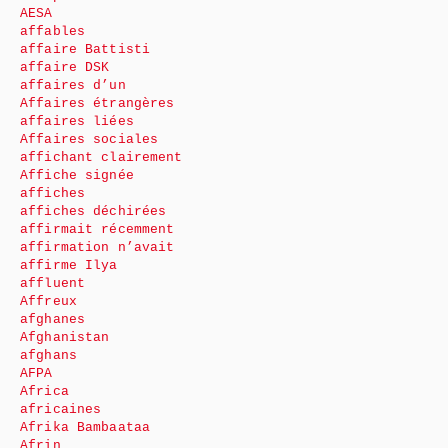
AESA
affables
affaire Battisti
affaire DSK
affaires d’un
Affaires étrangères
affaires liées
Affaires sociales
affichant clairement
Affiche signée
affiches
affiches déchirées
affirmait récemment
affirmation n’avait
affirme Ilya
affluent
Affreux
afghanes
Afghanistan
afghans
AFPA
Africa
africaines
Afrika Bambaataa
Afrin