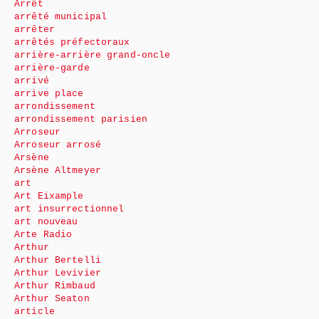
Arrêt
arrêté municipal
arrêter
arrêtés préfectoraux
arrière-arrière grand-oncle
arrière-garde
arrivé
arrive place
arrondissement
arrondissement parisien
Arroseur
Arroseur arrosé
Arsène
Arsène Altmeyer
art
Art Eixample
art insurrectionnel
art nouveau
Arte Radio
Arthur
Arthur Bertelli
Arthur Levivier
Arthur Rimbaud
Arthur Seaton
article