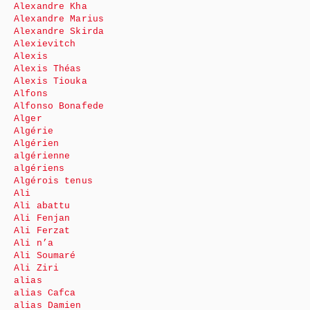
Alexandre Kha
Alexandre Marius
Alexandre Skirda
Alexievitch
Alexis
Alexis Théas
Alexis Tiouka
Alfons
Alfonso Bonafede
Alger
Algérie
Algérien
algérienne
algériens
Algérois tenus
Ali
Ali abattu
Ali Fenjan
Ali Ferzat
Ali n’a
Ali Soumaré
Ali Ziri
alias
alias Cafca
alias Damien