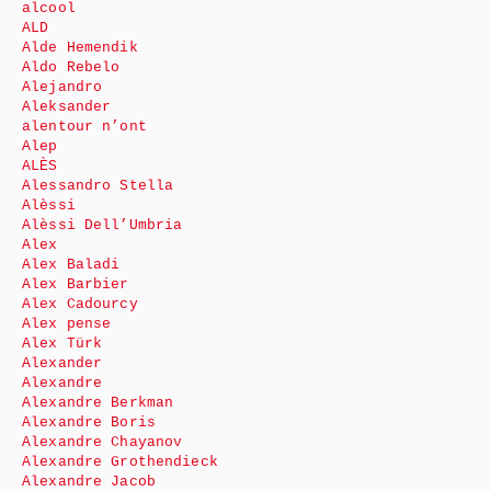
alcool
ALD
Alde Hemendik
Aldo Rebelo
Alejandro
Aleksander
alentour n’ont
Alep
ALÈS
Alessandro Stella
Alèssi
Alèssi Dell’Umbria
Alex
Alex Baladi
Alex Barbier
Alex Cadourcy
Alex pense
Alex Türk
Alexander
Alexandre
Alexandre Berkman
Alexandre Boris
Alexandre Chayanov
Alexandre Grothendieck
Alexandre Jacob