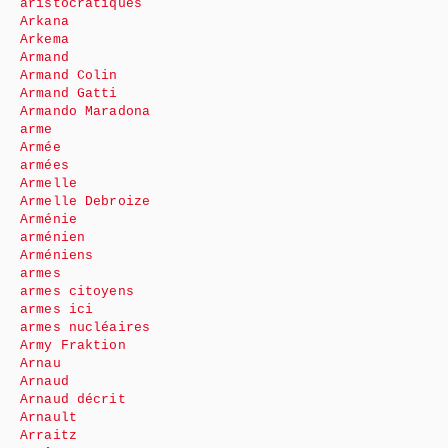
aristocratiques
Arkana
Arkema
Armand
Armand Colin
Armand Gatti
Armando Maradona
arme
Armée
armées
Armelle
Armelle Debroize
Arménie
arménien
Arméniens
armes
armes citoyens
armes ici
armes nucléaires
Army Fraktion
Arnau
Arnaud
Arnaud décrit
Arnault
Arraitz