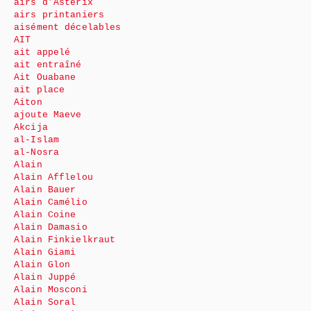
airs d’Astérix
airs printaniers
aisément décelables
AIT
ait appelé
ait entraîné
Ait Ouabane
ait place
Aiton
ajoute Maeve
Akcija
al-Islam
al-Nosra
Alain
Alain Afflelou
Alain Bauer
Alain Camélio
Alain Coine
Alain Damasio
Alain Finkielkraut
Alain Giami
Alain Glon
Alain Juppé
Alain Mosconi
Alain Soral