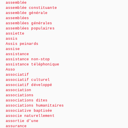
assemblée
assemblée constituante
assemblée générale
assemblées
assemblées générales
assemblées populaires
assiette
assis
Assis peinards
assise
assistance
assistance non-stop
assistance téléphonique
Asso
associatif
associatif culturel
associatif développé
association
associations
associations dites
associations humanitaires
associative baptisée
associe naturellement
assortie d’une
assurance