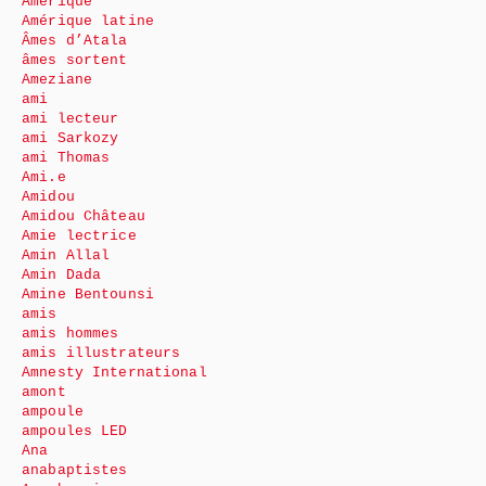
Amérique
Amérique latine
Âmes d’Atala
âmes sortent
Ameziane
ami
ami lecteur
ami Sarkozy
ami Thomas
Ami.e
Amidou
Amidou Château
Amie lectrice
Amin Allal
Amin Dada
Amine Bentounsi
amis
amis hommes
amis illustrateurs
Amnesty International
amont
ampoule
ampoules LED
Ana
anabaptistes