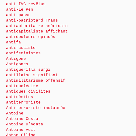
anti-IVG revêtus
anti-Le Pen
anti-passe
anti-patriotard Frans
antiautoritaire américain
anticapitaliste affichant
antidouleurs opiacés
antifa
antifasciste
antiféministes
Antigone
Antigones
antiguérilla surgi
antillaise signifiant
antimilitarisme offensif
antinucléaire
antiques civilités
antisémites
antiterroriste
Antiterroriste instaurée
Antoine
Antoine Costa
Antoine D’Agata
Antoine voit
Anton Ciliga