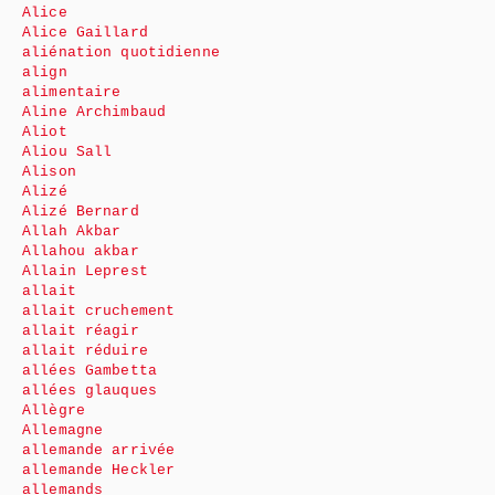
Alice
Alice Gaillard
aliénation quotidienne
align
alimentaire
Aline Archimbaud
Aliot
Aliou Sall
Alison
Alizé
Alizé Bernard
Allah Akbar
Allahou akbar
Allain Leprest
allait
allait cruchement
allait réagir
allait réduire
allées Gambetta
allées glauques
Allègre
Allemagne
allemande arrivée
allemande Heckler
allemands