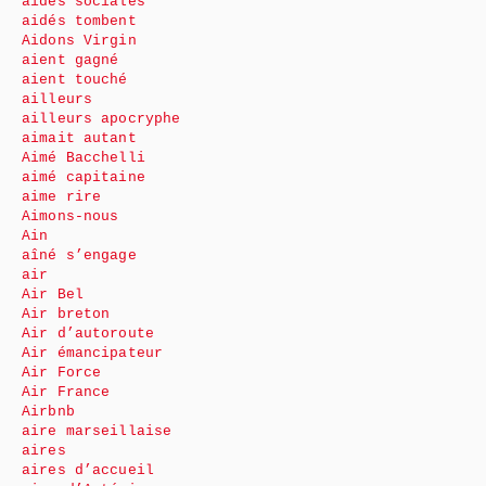
aides sociales
aidés tombent
Aidons Virgin
aient gagné
aient touché
ailleurs
ailleurs apocryphe
aimait autant
Aimé Bacchelli
aimé capitaine
aime rire
Aimons-nous
Ain
aîné s’engage
air
Air Bel
Air breton
Air d’autoroute
Air émancipateur
Air Force
Air France
Airbnb
aire marseillaise
aires
aires d’accueil