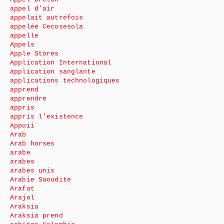
appel d’air
appelait autrefois
appelée Cecosesola
appelle
Appels
Apple Stores
Application International
application sanglante
applications technologiques
apprend
apprendre
appris
appris l’existence
Appuii
Arab
Arab horses
arabe
arabes
arabes unis
Arabie Saoudite
Arafat
Arajol
Araksia
Araksia prend