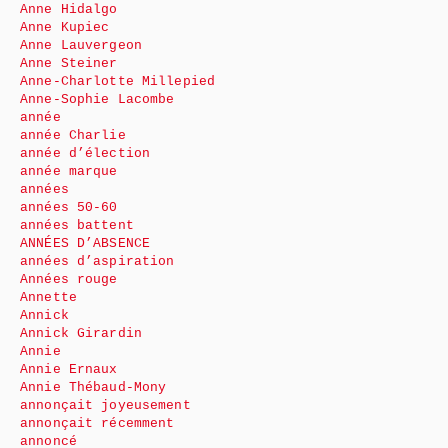
Anne Hidalgo
Anne Kupiec
Anne Lauvergeon
Anne Steiner
Anne-Charlotte Millepied
Anne-Sophie Lacombe
année
année Charlie
année d’élection
année marque
années
années 50-60
années battent
ANNÉES D’ABSENCE
années d’aspiration
Années rouge
Annette
Annick
Annick Girardin
Annie
Annie Ernaux
Annie Thébaud-Mony
annonçait joyeusement
annonçait récemment
annoncé