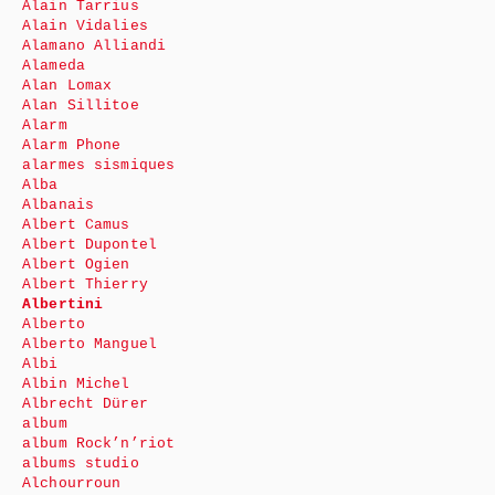
Alain Tarrius
Alain Vidalies
Alamano Alliandi
Alameda
Alan Lomax
Alan Sillitoe
Alarm
Alarm Phone
alarmes sismiques
Alba
Albanais
Albert Camus
Albert Dupontel
Albert Ogien
Albert Thierry
Albertini
Alberto
Alberto Manguel
Albi
Albin Michel
Albrecht Dürer
album
album Rock’n’riot
albums studio
Alchourroun