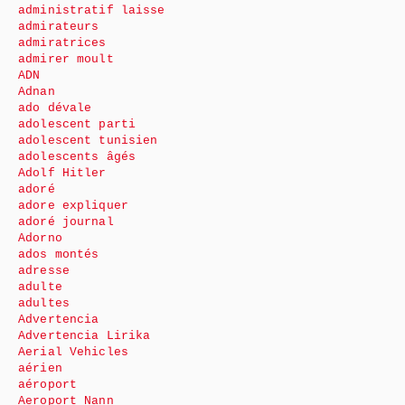
administratif laisse
admirateurs
admiratrices
admirer moult
ADN
Adnan
ado dévale
adolescent parti
adolescent tunisien
adolescents âgés
Adolf Hitler
adoré
adore expliquer
adoré journal
Adorno
ados montés
adresse
adulte
adultes
Advertencia
Advertencia Lirika
Aerial Vehicles
aérien
aéroport
Aeroport Nann