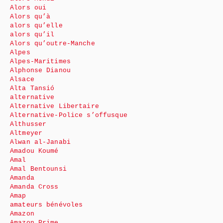
Alors oui
Alors qu’à
alors qu’elle
alors qu’il
Alors qu’outre-Manche
Alpes
Alpes-Maritimes
Alphonse Dianou
Alsace
Alta Tansió
alternative
Alternative Libertaire
Alternative-Police s’offusque
Althusser
Altmeyer
Alwan al-Janabi
Amadou Koumé
Amal
Amal Bentounsi
Amanda
Amanda Cross
Amap
amateurs bénévoles
Amazon
Amazon Prime