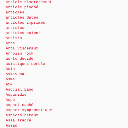
article discrètement
article pioché
articles
articles datés
articles imprimés
artistes
artistes soient
Artists
Arts
Arts viscéraux
Ar’bian rock
as-tu décidé
asiatiques semble
Asie
Askavusa
Asma
ASN
Asocial Band
Aspanidze
Aspe
aspect caché
aspect symptomatique
aspects péteux
Assa Traoré
Assad