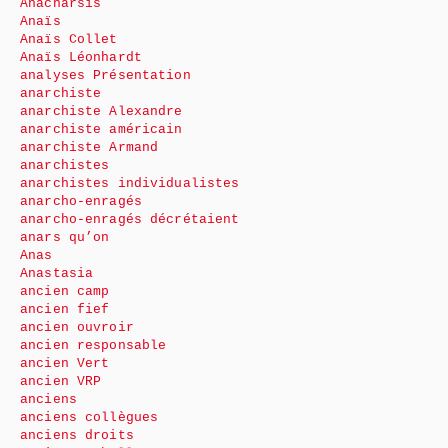
Anacharsis
Anaïs
Anaïs Collet
Anaïs Léonhardt
analyses Présentation
anarchiste
anarchiste Alexandre
anarchiste américain
anarchiste Armand
anarchistes
anarchistes individualistes
anarcho-enragés
anarcho-enragés décrétaient
anars qu’on
Anas
Anastasia
ancien camp
ancien fief
ancien ouvroir
ancien responsable
ancien Vert
ancien VRP
anciens
anciens collègues
anciens droits