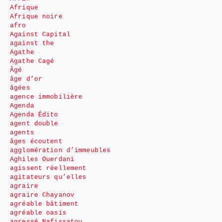
Afrique
Afrique noire
afro
Against Capital
against the
Agathe
Agathe Cagé
Âgé
âge d’or
âgées
agence immobilière
Agenda
Agenda Édito
agent double
agents
âges écoutent
agglomération d’immeubles
Aghiles Ouerdani
agissent réellement
agitateurs qu’elles
agraire
agraire Chayanov
agréable bâtiment
agréable oasis
agressé Nafissatou