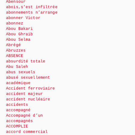
Abensour
abois,s’est infiltrée
abonnements n’arrange
abonner Victor
abonnez
Abou Bakari
Abou Ghraib
Abou Selma
Abrégé
Abruzzes
ABSENCE
absurdité totale
Abu Saleh
abus sexuels
abusé sexuellement
académique
Accident ferroviaire
accident majeur
accident nucléaire
accidents
accompagné
Accompagné d’un
accompagnés
ACCOMPLIE
accord commercial