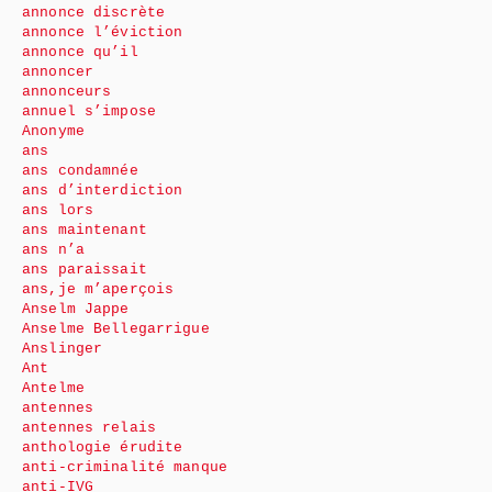
annonce discrète
annonce l’éviction
annonce qu’il
annoncer
annonceurs
annuel s’impose
Anonyme
ans
ans condamnée
ans d’interdiction
ans lors
ans maintenant
ans n’a
ans paraissait
ans,je m’aperçois
Anselm Jappe
Anselme Bellegarrigue
Anslinger
Ant
Antelme
antennes
antennes relais
anthologie érudite
anti-criminalité manque
anti-IVG