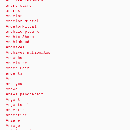
arbitre Colombia
arbre sacré
arbres
Arcelor
Arcelor Mittal
ArcelorMittal
archaïc plounk
Archie Shepp
Archimbaud
Archives
Archives nationales
Ardèche
Ardelaine
Arden Fair
ardents
Are
are you
Areva
Areva pencherait
Argent
Argenteuil
argentin
argentine
Ariane
Ariège