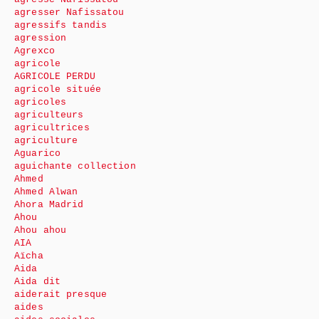
agresser Nafissatou
agressifs tandis
agression
Agrexco
agricole
AGRICOLE PERDU
agricole située
agricoles
agriculteurs
agricultrices
agriculture
Aguarico
aguichante collection
Ahmed
Ahmed Alwan
Ahora Madrid
Ahou
Ahou ahou
AIA
Aïcha
Aida
Aida dit
aiderait presque
aides