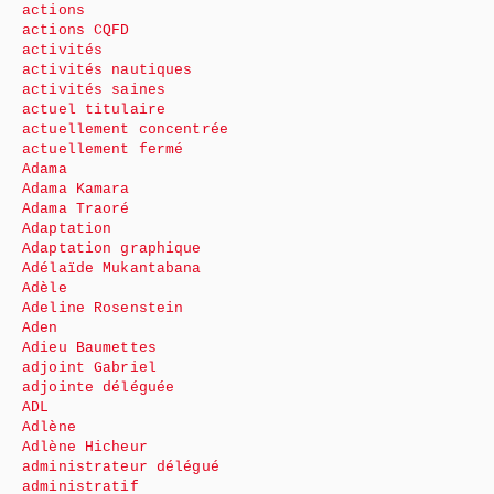
actions
actions CQFD
activités
activités nautiques
activités saines
actuel titulaire
actuellement concentrée
actuellement fermé
Adama
Adama Kamara
Adama Traoré
Adaptation
Adaptation graphique
Adélaïde Mukantabana
Adèle
Adeline Rosenstein
Aden
Adieu Baumettes
adjoint Gabriel
adjointe déléguée
ADL
Adlène
Adlène Hicheur
administrateur délégué
administratif