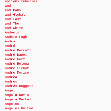
anciens rebelles
and
and Baby
and Global
and Last
and The
and white
Andéols
Anders Fogh
Andra
André
André Bercoff
André Danet
André Gorz
André Héléna
André Liébot
André Morice
Andréa
Andrés
Andrés Ruggeri
Angel
Angela Davis
Angela Merkel
Angeles
Angeles United