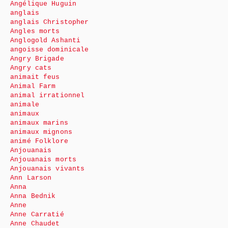
Angélique Huguin
anglais
anglais Christopher
Angles morts
Anglogold Ashanti
angoisse dominicale
Angry Brigade
Angry cats
animait feus
Animal Farm
animal irrationnel
animale
animaux
animaux marins
animaux mignons
animé Folklore
Anjouanais
Anjouanais morts
Anjouanais vivants
Ann Larson
Anna
Anna Bednik
Anne
Anne Carratié
Anne Chaudet