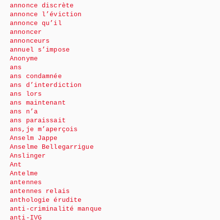
annonce discrète
annonce l’éviction
annonce qu’il
annoncer
annonceurs
annuel s’impose
Anonyme
ans
ans condamnée
ans d’interdiction
ans lors
ans maintenant
ans n’a
ans paraissait
ans,je m’aperçois
Anselm Jappe
Anselme Bellegarrigue
Anslinger
Ant
Antelme
antennes
antennes relais
anthologie érudite
anti-criminalité manque
anti-IVG