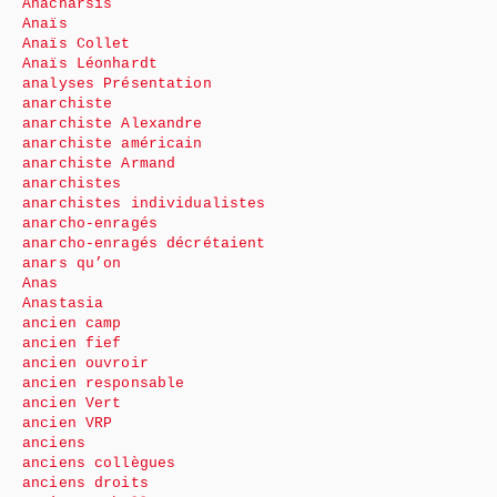
Anacharsis
Anaïs
Anaïs Collet
Anaïs Léonhardt
analyses Présentation
anarchiste
anarchiste Alexandre
anarchiste américain
anarchiste Armand
anarchistes
anarchistes individualistes
anarcho-enragés
anarcho-enragés décrétaient
anars qu’on
Anas
Anastasia
ancien camp
ancien fief
ancien ouvroir
ancien responsable
ancien Vert
ancien VRP
anciens
anciens collègues
anciens droits