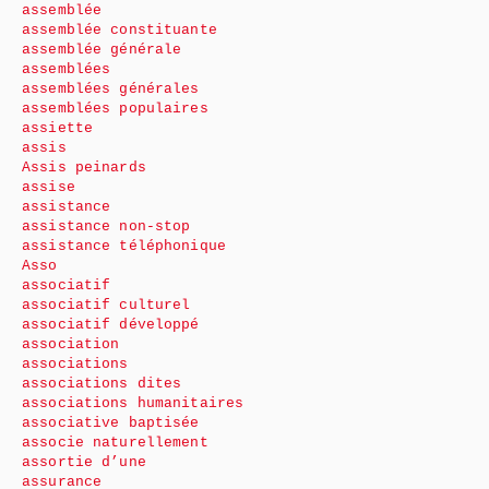
assemblée
assemblée constituante
assemblée générale
assemblées
assemblées générales
assemblées populaires
assiette
assis
Assis peinards
assise
assistance
assistance non-stop
assistance téléphonique
Asso
associatif
associatif culturel
associatif développé
association
associations
associations dites
associations humanitaires
associative baptisée
associe naturellement
assortie d’une
assurance