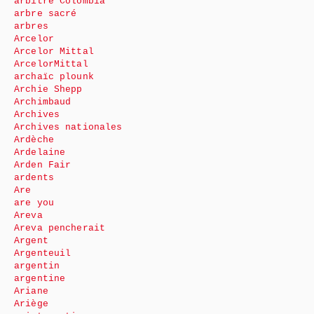
arbitre Colombia
arbre sacré
arbres
Arcelor
Arcelor Mittal
ArcelorMittal
archaïc plounk
Archie Shepp
Archimbaud
Archives
Archives nationales
Ardèche
Ardelaine
Arden Fair
ardents
Are
are you
Areva
Areva pencherait
Argent
Argenteuil
argentin
argentine
Ariane
Ariège