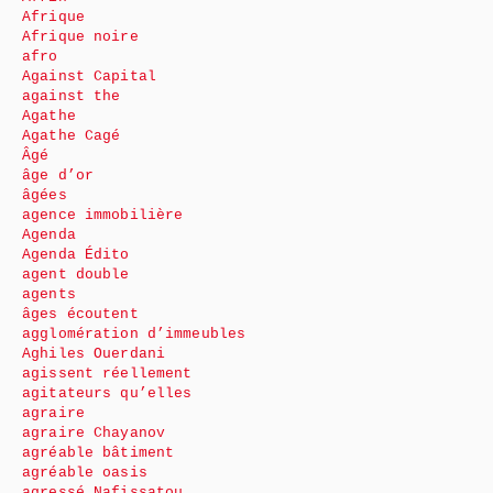
Afrique
Afrique noire
afro
Against Capital
against the
Agathe
Agathe Cagé
Âgé
âge d’or
âgées
agence immobilière
Agenda
Agenda Édito
agent double
agents
âges écoutent
agglomération d’immeubles
Aghiles Ouerdani
agissent réellement
agitateurs qu’elles
agraire
agraire Chayanov
agréable bâtiment
agréable oasis
agressé Nafissatou