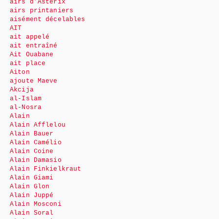
airs d’Astérix
airs printaniers
aisément décelables
AIT
ait appelé
ait entraîné
Ait Ouabane
ait place
Aiton
ajoute Maeve
Akcija
al-Islam
al-Nosra
Alain
Alain Afflelou
Alain Bauer
Alain Camélio
Alain Coine
Alain Damasio
Alain Finkielkraut
Alain Giami
Alain Glon
Alain Juppé
Alain Mosconi
Alain Soral