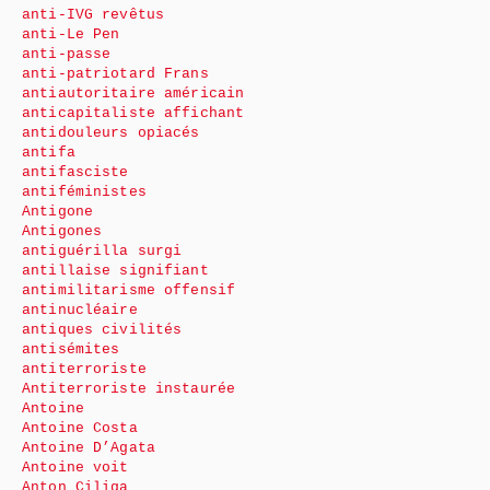
anti-IVG revêtus
anti-Le Pen
anti-passe
anti-patriotard Frans
antiautoritaire américain
anticapitaliste affichant
antidouleurs opiacés
antifa
antifasciste
antiféministes
Antigone
Antigones
antiguérilla surgi
antillaise signifiant
antimilitarisme offensif
antinucléaire
antiques civilités
antisémites
antiterroriste
Antiterroriste instaurée
Antoine
Antoine Costa
Antoine D’Agata
Antoine voit
Anton Ciliga