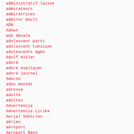
administratif laisse
admirateurs
admiratrices
admirer moult
ADN
Adnan
ado dévale
adolescent parti
adolescent tunisien
adolescents âgés
Adolf Hitler
adoré
adore expliquer
adoré journal
Adorno
ados montés
adresse
adulte
adultes
Advertencia
Advertencia Lirika
Aerial Vehicles
aérien
aéroport
Aeroport Nann