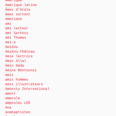
Amérique
Amérique latine
Âmes d’Atala
âmes sortent
Ameziane
ami
ami lecteur
ami Sarkozy
ami Thomas
Ami.e
Amidou
Amidou Château
Amie lectrice
Amin Allal
Amin Dada
Amine Bentounsi
amis
amis hommes
amis illustrateurs
Amnesty International
amont
ampoule
ampoules LED
Ana
anabaptistes