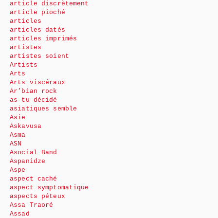
article discrètement
article pioché
articles
articles datés
articles imprimés
artistes
artistes soient
Artists
Arts
Arts viscéraux
Ar’bian rock
as-tu décidé
asiatiques semble
Asie
Askavusa
Asma
ASN
Asocial Band
Aspanidze
Aspe
aspect caché
aspect symptomatique
aspects péteux
Assa Traoré
Assad