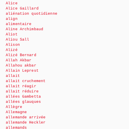
Alice
Alice Gaillard
aliénation quotidienne
align
alimentaire
Aline Archimbaud
Aliot
Aliou Sall
Alison
Alizé
Alizé Bernard
Allah Akbar
Allahou akbar
Allain Leprest
allait
allait cruchement
allait réagir
allait réduire
allées Gambetta
allées glauques
Allègre
Allemagne
allemande arrivée
allemande Heckler
allemands