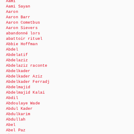
Aami
Aami Sayan
Aaron
Aaron Barr
Aaron Cometbus
Aaron Sievers
abandonné lors
abattoir rituel
Abbie Hoffman
Abdel
Abdelatif
Abdelaziz
Abdelaziz raconte
Abdelkader
Abdelkader Aziz
Abdelkader Ferradj
Abdelmajid
Abdelmajid Kalai
Abdil
Abdoulaye Wade
Abdul Kader
Abdulkarim
Abdullah
Abel
Abel Paz