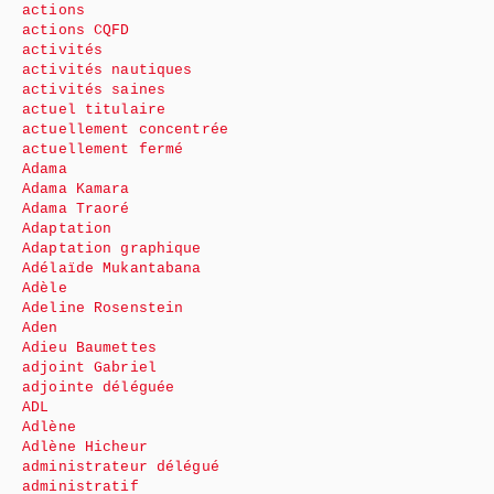
actions
actions CQFD
activités
activités nautiques
activités saines
actuel titulaire
actuellement concentrée
actuellement fermé
Adama
Adama Kamara
Adama Traoré
Adaptation
Adaptation graphique
Adélaïde Mukantabana
Adèle
Adeline Rosenstein
Aden
Adieu Baumettes
adjoint Gabriel
adjointe déléguée
ADL
Adlène
Adlène Hicheur
administrateur délégué
administratif