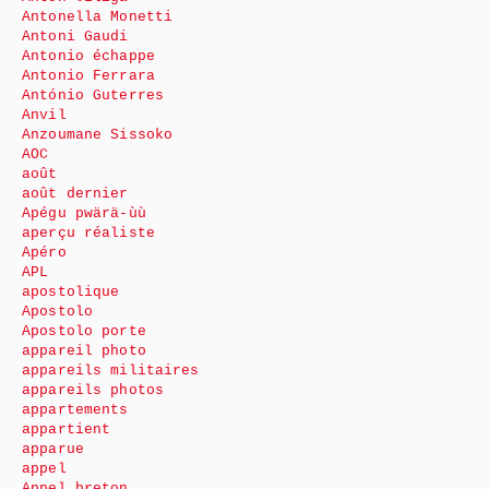
Antonella Monetti
Antoni Gaudi
Antonio échappe
Antonio Ferrara
António Guterres
Anvil
Anzoumane Sissoko
AOC
août
août dernier
Apégu pwärä-ùù
aperçu réaliste
Apéro
APL
apostolique
Apostolo
Apostolo porte
appareil photo
appareils militaires
appareils photos
appartements
appartient
apparue
appel
Appel breton