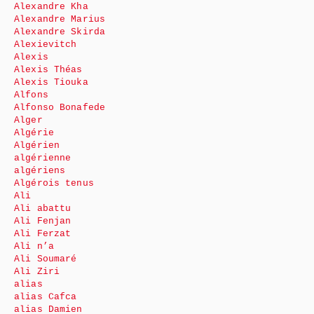
Alexandre Kha
Alexandre Marius
Alexandre Skirda
Alexievitch
Alexis
Alexis Théas
Alexis Tiouka
Alfons
Alfonso Bonafede
Alger
Algérie
Algérien
algérienne
algériens
Algérois tenus
Ali
Ali abattu
Ali Fenjan
Ali Ferzat
Ali n’a
Ali Soumaré
Ali Ziri
alias
alias Cafca
alias Damien