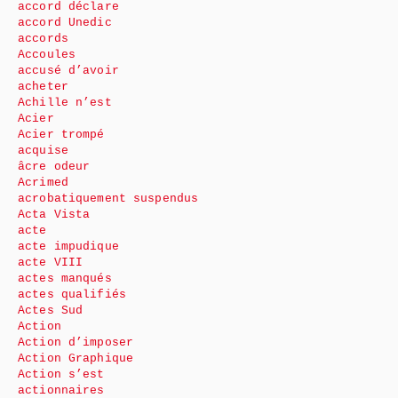
accord déclare
accord Unedic
accords
Accoules
accusé d’avoir
acheter
Achille n’est
Acier
Acier trompé
acquise
âcre odeur
Acrimed
acrobatiquement suspendus
Acta Vista
acte
acte impudique
acte VIII
actes manqués
actes qualifiés
Actes Sud
Action
Action d’imposer
Action Graphique
Action s’est
actionnaires