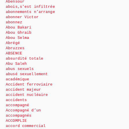
Abensour
abois,s’est infiltrée
abonnements n’arrange
abonner Victor
abonnez
Abou Bakari
Abou Ghraib
Abou Selma
Abrégé
Abruzzes
ABSENCE
absurdité totale
Abu Saleh
abus sexuels
abusé sexuellement
académique
Accident ferroviaire
accident majeur
accident nucléaire
accidents
accompagné
Accompagné d’un
accompagnés
ACCOMPLIE
accord commercial