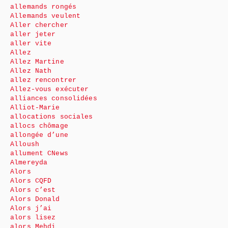
allemands rongés
Allemands veulent
Aller chercher
aller jeter
aller vite
Allez
Allez Martine
Allez Nath
allez rencontrer
Allez-vous exécuter
alliances consolidées
Alliot-Marie
allocations sociales
allocs chômage
allongée d’une
Alloush
allument CNews
Almereyda
Alors
Alors CQFD
Alors c’est
Alors Donald
Alors j’ai
alors lisez
alors Mehdi