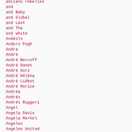
anciens rebelles
and
and Baby
and Global
and Last
and The
and white
Andéols
Anders Fogh
Andra
André
André Bercoff
André Danet
André Gorz
André Héléna
André Liébot
André Morice
Andréa
Andrés
Andrés Ruggeri
Angel
Angela Davis
Angela Merkel
Angeles
Angeles United