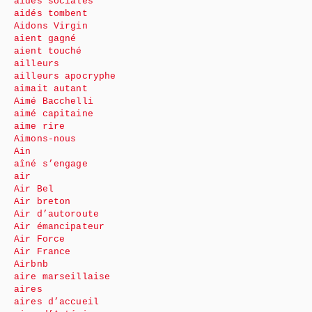
aides sociales
aidés tombent
Aidons Virgin
aient gagné
aient touché
ailleurs
ailleurs apocryphe
aimait autant
Aimé Bacchelli
aimé capitaine
aime rire
Aimons-nous
Ain
aîné s’engage
air
Air Bel
Air breton
Air d’autoroute
Air émancipateur
Air Force
Air France
Airbnb
aire marseillaise
aires
aires d’accueil