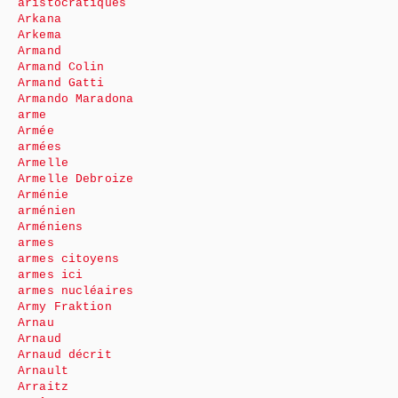
aristocratiques
Arkana
Arkema
Armand
Armand Colin
Armand Gatti
Armando Maradona
arme
Armée
armées
Armelle
Armelle Debroize
Arménie
arménien
Arméniens
armes
armes citoyens
armes ici
armes nucléaires
Army Fraktion
Arnau
Arnaud
Arnaud décrit
Arnault
Arraitz