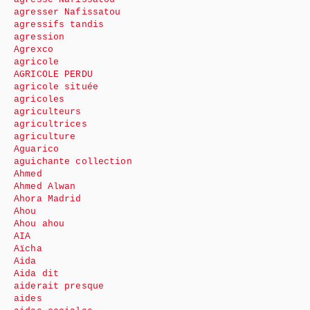
agresser Nafissatou
agressifs tandis
agression
Agrexco
agricole
AGRICOLE PERDU
agricole située
agricoles
agriculteurs
agricultrices
agriculture
Aguarico
aguichante collection
Ahmed
Ahmed Alwan
Ahora Madrid
Ahou
Ahou ahou
AIA
Aïcha
Aida
Aida dit
aiderait presque
aides