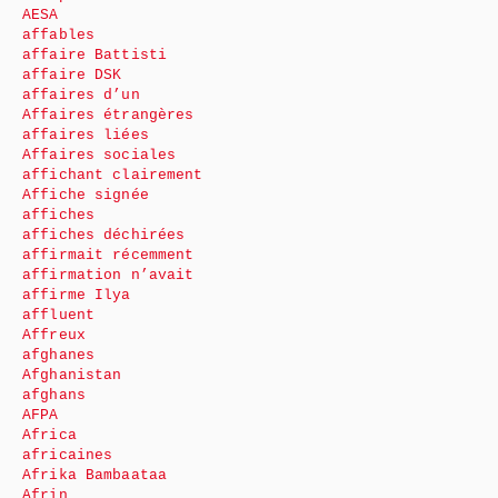
AESA
affables
affaire Battisti
affaire DSK
affaires d’un
Affaires étrangères
affaires liées
Affaires sociales
affichant clairement
Affiche signée
affiches
affiches déchirées
affirmait récemment
affirmation n’avait
affirme Ilya
affluent
Affreux
afghanes
Afghanistan
afghans
AFPA
Africa
africaines
Afrika Bambaataa
Afrin