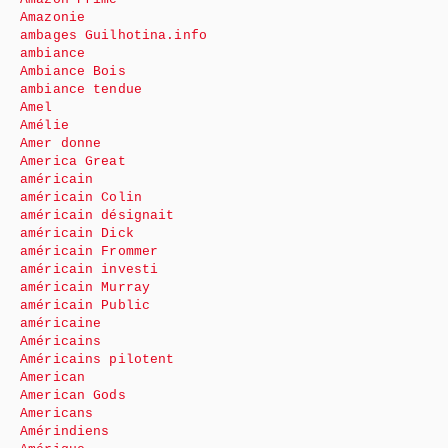
Amazonie
ambages Guilhotina.info
ambiance
Ambiance Bois
ambiance tendue
Amel
Amélie
Amer donne
America Great
américain
américain Colin
américain désignait
américain Dick
américain Frommer
américain investi
américain Murray
américain Public
américaine
Américains
Américains pilotent
American
American Gods
Americans
Amérindiens