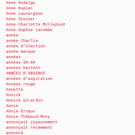
Anne Hidalgo
Anne Kupiec
Anne Lauvergeon
Anne Steiner
Anne-Charlotte Millepied
Anne-Sophie Lacombe
année
année Charlie
année d’élection
année marque
années
années 50-60
années battent
ANNÉES D’ABSENCE
années d’aspiration
Années rouge
Annette
Annick
Annick Girardin
Annie
Annie Ernaux
Annie Thébaud-Mony
annonçait joyeusement
annonçait récemment
annoncé