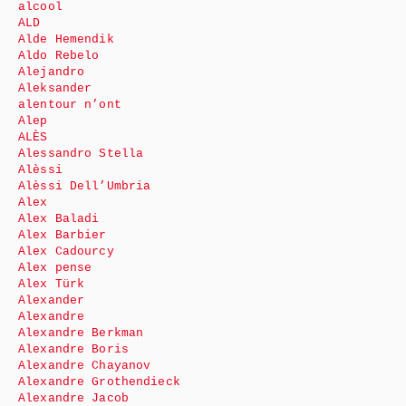
alcool
ALD
Alde Hemendik
Aldo Rebelo
Alejandro
Aleksander
alentour n’ont
Alep
ALÈS
Alessandro Stella
Alèssi
Alèssi Dell’Umbria
Alex
Alex Baladi
Alex Barbier
Alex Cadourcy
Alex pense
Alex Türk
Alexander
Alexandre
Alexandre Berkman
Alexandre Boris
Alexandre Chayanov
Alexandre Grothendieck
Alexandre Jacob