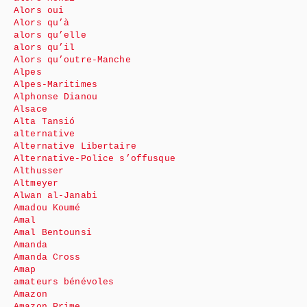
Alors oui
Alors qu’à
alors qu’elle
alors qu’il
Alors qu’outre-Manche
Alpes
Alpes-Maritimes
Alphonse Dianou
Alsace
Alta Tansió
alternative
Alternative Libertaire
Alternative-Police s’offusque
Althusser
Altmeyer
Alwan al-Janabi
Amadou Koumé
Amal
Amal Bentounsi
Amanda
Amanda Cross
Amap
amateurs bénévoles
Amazon
Amazon Prime