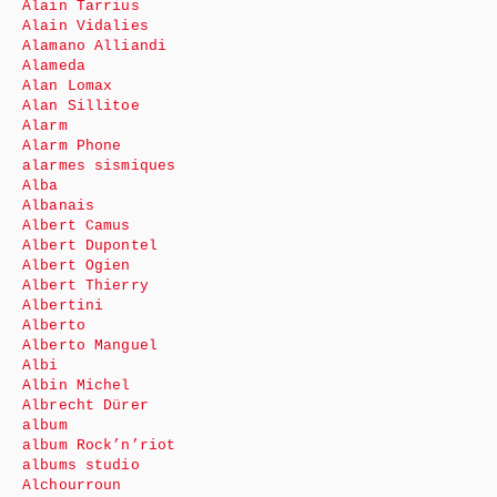
Alain Tarrius
Alain Vidalies
Alamano Alliandi
Alameda
Alan Lomax
Alan Sillitoe
Alarm
Alarm Phone
alarmes sismiques
Alba
Albanais
Albert Camus
Albert Dupontel
Albert Ogien
Albert Thierry
Albertini
Alberto
Alberto Manguel
Albi
Albin Michel
Albrecht Dürer
album
album Rock’n’riot
albums studio
Alchourroun