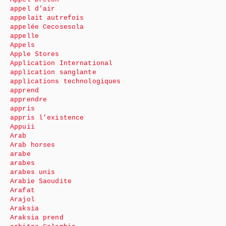
appel d’air
appelait autrefois
appelée Cecosesola
appelle
Appels
Apple Stores
Application International
application sanglante
applications technologiques
apprend
apprendre
appris
appris l’existence
Appuii
Arab
Arab horses
arabe
arabes
arabes unis
Arabie Saoudite
Arafat
Arajol
Araksia
Araksia prend