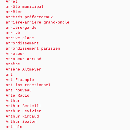
Arrêt
arrêté municipal
arrêter
arrêtés préfectoraux
arrière-arrière grand-oncle
arrière-garde
arrivé
arrive place
arrondissement
arrondissement parisien
Arroseur
Arroseur arrosé
Arsène
Arsène Altmeyer
art
Art Eixample
art insurrectionnel
art nouveau
Arte Radio
Arthur
Arthur Bertelli
Arthur Levivier
Arthur Rimbaud
Arthur Seaton
article