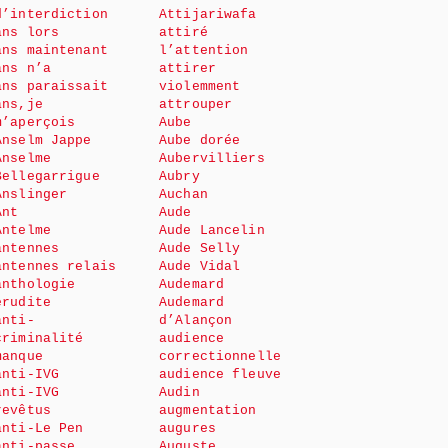
d’interdiction
Attijariwafa
ans lors
attiré
ans maintenant
l’attention
ans n’a
attirer
ans paraissait
violemment
ans,je
attrouper
m’aperçois
Aube
Anselm Jappe
Aube dorée
Anselme
Aubervilliers
Bellegarrigue
Aubry
Anslinger
Auchan
Ant
Aude
Antelme
Aude Lancelin
antennes
Aude Selly
antennes relais
Aude Vidal
anthologie
Audemard
érudite
Audemard
anti-
d’Alançon
criminalité
audience
manque
correctionnelle
anti-IVG
audience fleuve
anti-IVG
Audin
revêtus
augmentation
anti-Le Pen
augures
anti-passe
Auguste