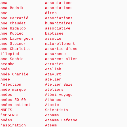
Anna
associations
Anna Bednik
associations
Anne
dites
Anne Carratié
associations
Anne Chaudet
humanitaires
Anne Hidalgo
associative
Anne Kupiec
baptisée
Anne Lauvergeon
associe
Anne Steiner
naturellement
Anne-Charlotte
assortie d’une
Millepied
assurance
Anne-Sophie
assurent aller
Lacombe
Asturies
année
Atallah
année Charlie
Atayurt
année
atelier
d’élection
Atelier Baie
année marque
ateliers
années
Aténi voyage
années 50-60
Athènes
années battent
Atomic
ANNÉES
Scientists
D’ABSENCE
Atsama
années
Atsama Lafosse
d’aspiration
Atsem