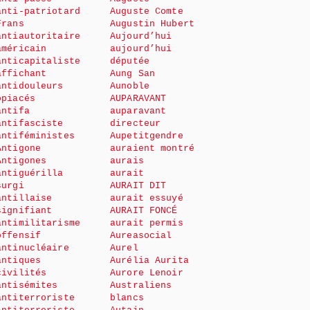
anti-patriotard
Auguste Comte
Frans
Augustin Hubert
antiautoritaire
Aujourd’hui
américain
aujourd’hui
anticapitaliste
députée
affichant
Aung San
antidouleurs
Aunoble
opiacés
AUPARAVANT
antifa
auparavant
antifasciste
directeur
antiféministes
Aupetitgendre
Antigone
auraient montré
Antigones
aurais
antiguérilla
aurait
surgi
AURAIT DIT
antillaise
aurait essuyé
signifiant
AURAIT FONCÉ
antimilitarisme
aurait permis
offensif
Aureasocial
antinucléaire
Aurel
antiques
Aurélia Aurita
civilités
Aurore Lenoir
antisémites
Australiens
antiterroriste
blancs