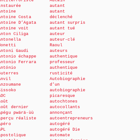
Antiterroriste
Autain
instaurée
autant
Antoine
autant
Antoine Costa
déclenché
Antoine D’Agata
autant surpris
Antoine voit
autant tué
Anton Ciliga
auteur
Antonella
auteur-clé
Monetti
Raoul
Antoni Gaudi
auteurs
Antonio échappe
authentique
Antonio Ferrara
professeur
António
authentique
Guterres
rusticité
Anvil
Autobiographie
Anzoumane
d’un
Sissoko
autobiographie
AOC
picaresque
août
autochtones
août dernier
autocollants
Apégu pwärä-ùù
annonçant
aperçu réaliste
autoentrepreneurs
Apéro
autogéré
APL
autogéré Die
apostolique
automate