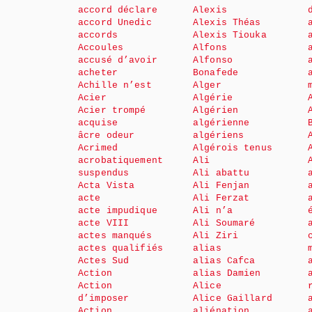
accord déclare
Alexis
accord Unedic
Alexis Théas
accords
Alexis Tiouka
Accoules
Alfons
accusé d’avoir
Alfonso
acheter
Bonafede
Achille n’est
Alger
Acier
Algérie
Acier trompé
Algérien
acquise
algérienne
âcre odeur
algériens
Acrimed
Algérois tenus
acrobatiquement
Ali
suspendus
Ali abattu
Acta Vista
Ali Fenjan
acte
Ali Ferzat
acte impudique
Ali n’a
acte VIII
Ali Soumaré
actes manqués
Ali Ziri
actes qualifiés
alias
Actes Sud
alias Cafca
Action
alias Damien
Action
Alice
d’imposer
Alice Gaillard
Action
aliénation