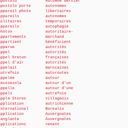
Apostolo
Automne dernier
Apostolo porte
autonomes
appareil photo
libertaires
appareils
autonomes
militaires
temporaires
appareils
autophagie
photos
autoritaire-
appartements
marchand
appartient
bénéficient
apparue
autorités
appel
autorités
Appel breton
françaises
appel d’air
autorités
appelait
marocaines
autrefois
autoroutes
appelée
autour
Cecosesola
autour d’un
appelle
autour d’une
Appels
autrefois
Apple Stores
villageois
Application
autrichienne
International
Borealis
application
Auvergnates
sanglante
Auvergnates
applications
venant