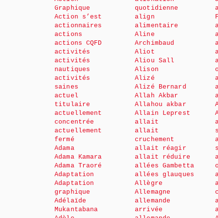
Graphique
quotidienne
Action s’est
align
actionnaires
alimentaire
actions
Aline
actions CQFD
Archimbaud
activités
Aliot
activités
Aliou Sall
nautiques
Alison
activités
Alizé
saines
Alizé Bernard
actuel
Allah Akbar
titulaire
Allahou akbar
actuellement
Allain Leprest
concentrée
allait
actuellement
allait
fermé
cruchement
Adama
allait réagir
Adama Kamara
allait réduire
Adama Traoré
allées Gambetta
Adaptation
allées glauques
Adaptation
Allègre
graphique
Allemagne
Adélaïde
allemande
Mukantabana
arrivée