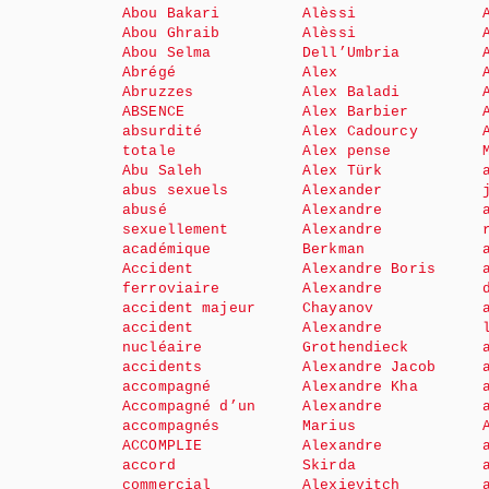
Abou Bakari
Alèssi
Abou Ghraib
Alèssi
Abou Selma
Dell’Umbria
Abrégé
Alex
Abruzzes
Alex Baladi
ABSENCE
Alex Barbier
absurdité
Alex Cadourcy
totale
Alex pense
Abu Saleh
Alex Türk
abus sexuels
Alexander
abusé
Alexandre
sexuellement
Alexandre
académique
Berkman
Accident
Alexandre Boris
ferroviaire
Alexandre
accident majeur
Chayanov
accident
Alexandre
nucléaire
Grothendieck
accidents
Alexandre Jacob
accompagné
Alexandre Kha
Accompagné d’un
Alexandre
accompagnés
Marius
ACCOMPLIE
Alexandre
accord
Skirda
commercial
Alexievitch