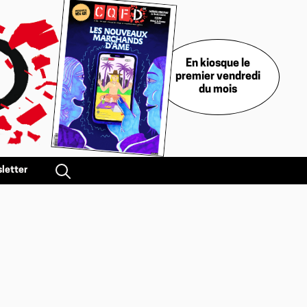
En kiosque le
premier vendredi
du mois
letter