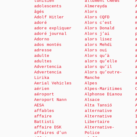
tunisien
allument CNews
adolescents
Almereyda
âgés
Alors
Adolf Hitler
Alors CQFD
adoré
Alors c’est
adore expliquer
Alors Donald
adoré journal
Alors j’ai
Adorno
alors lisez
ados montés
alors Mehdi
adresse
Alors oui
adulte
Alors qu’à
adultes
alors qu’elle
Advertencia
alors qu’il
Advertencia
Alors qu’outre-
Lirika
Manche
Aerial Vehicles
Alpes
aérien
Alpes-Maritimes
aéroport
Alphonse Dianou
Aeroport Nann
Alsace
AESA
Alta Tansió
affables
alternative
affaire
Alternative
Battisti
Libertaire
affaire DSK
Alternative-
affaires d’un
Police