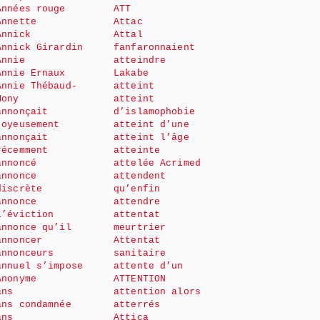
Années rouge
ATT
Annette
Attac
Annick
Attal
Annick Girardin
fanfaronnaient
Annie
atteindre
Annie Ernaux
Lakabe
Annie Thébaud-
atteint
Mony
atteint
annonçait
d’islamophobie
joyeusement
atteint d’une
annonçait
atteint l’âge
récemment
atteinte
annoncé
attelée Acrimed
annonce
attendent
discrète
qu’enfin
annonce
attendre
l’éviction
attentat
annonce qu’il
meurtrier
annoncer
Attentat
annonceurs
sanitaire
annuel s’impose
attente d’un
Anonyme
ATTENTION
ans
attention alors
ans condamnée
atterrés
ans
Attica