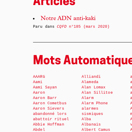
Articles
Notre ADN anti-kaki
Paru dans
CQFD
n°185 (mars 2020)
Mots Automatiqu
AAARG
Alliandi
Aami
Alameda
Aami Sayan
Alan Lomax
Aaron
Alan Sillitoe
Aaron Barr
Alarm
Aaron Cometbus
Alarm Phone
Aaron Sievers
alarmes
abandonné lors
sismiques
abattoir rituel
Alba
Abbie Hoffman
Albanais
Abdel
Albert Camus