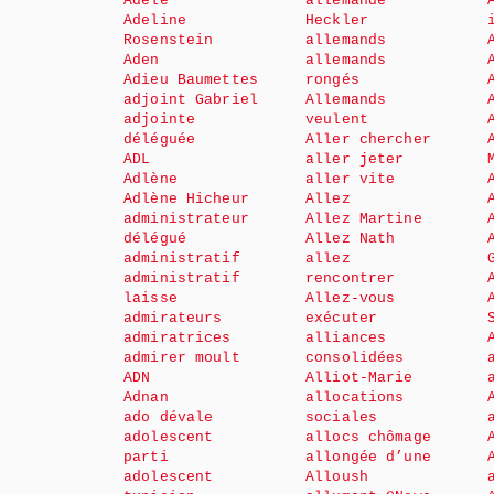
Adèle
allemande
Adeline
Heckler
Rosenstein
allemands
Aden
allemands
Adieu Baumettes
rongés
adjoint Gabriel
Allemands
adjointe
veulent
déléguée
Aller chercher
ADL
aller jeter
Adlène
aller vite
Adlène Hicheur
Allez
administrateur
Allez Martine
délégué
Allez Nath
administratif
allez
administratif
rencontrer
laisse
Allez-vous
admirateurs
exécuter
admiratrices
alliances
admirer moult
consolidées
ADN
Alliot-Marie
Adnan
allocations
ado dévale
sociales
adolescent
allocs chômage
parti
allongée d’une
adolescent
Alloush