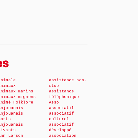
es
animale
assistance non-
animaux
stop
animaux marins
assistance
animaux mignons
téléphonique
animé Folklore
Asso
Anjouanais
associatif
Anjouanais
associatif
morts
culturel
Anjouanais
associatif
vivants
développé
Ann Larson
association