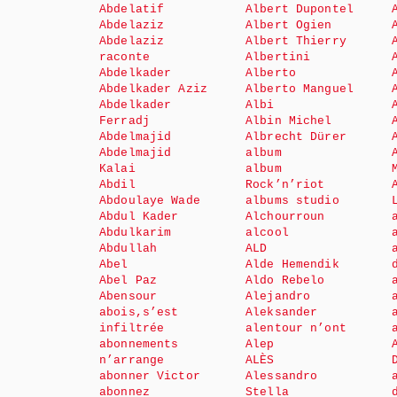
Abdelatif
Albert Dupontel
Abdelaziz
Albert Ogien
Abdelaziz
Albert Thierry
raconte
Albertini
Abdelkader
Alberto
Abdelkader Aziz
Alberto Manguel
Abdelkader
Albi
Ferradj
Albin Michel
Abdelmajid
Albrecht Dürer
Abdelmajid
album
Kalai
album
Abdil
Rock’n’riot
Abdoulaye Wade
albums studio
Abdul Kader
Alchourroun
Abdulkarim
alcool
Abdullah
ALD
Abel
Alde Hemendik
Abel Paz
Aldo Rebelo
Abensour
Alejandro
abois,s’est
Aleksander
infiltrée
alentour n’ont
abonnements
Alep
n’arrange
ALÈS
abonner Victor
Alessandro
abonnez
Stella