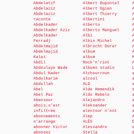
Abdelatif
Albert Dupontel
Abdelaziz
Albert Ogien
Abdelaziz
Albert Thierry
raconte
Albertini
Abdelkader
Alberto
Abdelkader Aziz
Alberto Manguel
Abdelkader
Albi
Ferradj
Albin Michel
Abdelmajid
Albrecht Dürer
Abdelmajid
album
Kalai
album
Abdil
Rock’n’riot
Abdoulaye Wade
albums studio
Abdul Kader
Alchourroun
Abdulkarim
alcool
Abdullah
ALD
Abel
Alde Hemendik
Abel Paz
Aldo Rebelo
Abensour
Alejandro
abois,s’est
Aleksander
infiltrée
alentour n’ont
abonnements
Alep
n’arrange
ALÈS
abonner Victor
Alessandro
abonnez
Stella