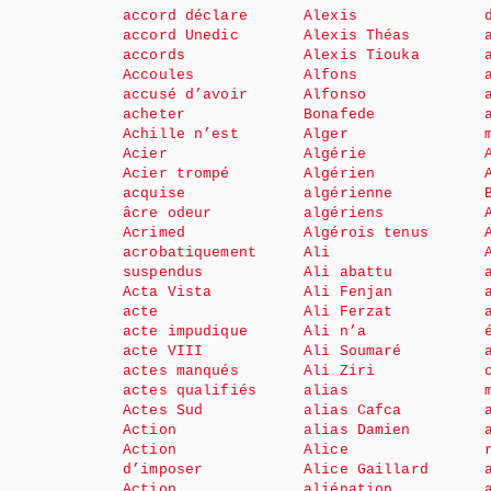
accord déclare
Alexis
accord Unedic
Alexis Théas
accords
Alexis Tiouka
Accoules
Alfons
accusé d’avoir
Alfonso
acheter
Bonafede
Achille n’est
Alger
Acier
Algérie
Acier trompé
Algérien
acquise
algérienne
âcre odeur
algériens
Acrimed
Algérois tenus
acrobatiquement
Ali
suspendus
Ali abattu
Acta Vista
Ali Fenjan
acte
Ali Ferzat
acte impudique
Ali n’a
acte VIII
Ali Soumaré
actes manqués
Ali Ziri
actes qualifiés
alias
Actes Sud
alias Cafca
Action
alias Damien
Action
Alice
d’imposer
Alice Gaillard
Action
aliénation