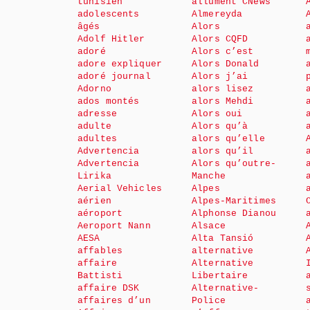
tunisien
allument CNews
adolescents
Almereyda
âgés
Alors
Adolf Hitler
Alors CQFD
adoré
Alors c’est
adore expliquer
Alors Donald
adoré journal
Alors j’ai
Adorno
alors lisez
ados montés
alors Mehdi
adresse
Alors oui
adulte
Alors qu’à
adultes
alors qu’elle
Advertencia
alors qu’il
Advertencia
Alors qu’outre-
Lirika
Manche
Aerial Vehicles
Alpes
aérien
Alpes-Maritimes
aéroport
Alphonse Dianou
Aeroport Nann
Alsace
AESA
Alta Tansió
affables
alternative
affaire
Alternative
Battisti
Libertaire
affaire DSK
Alternative-
affaires d’un
Police