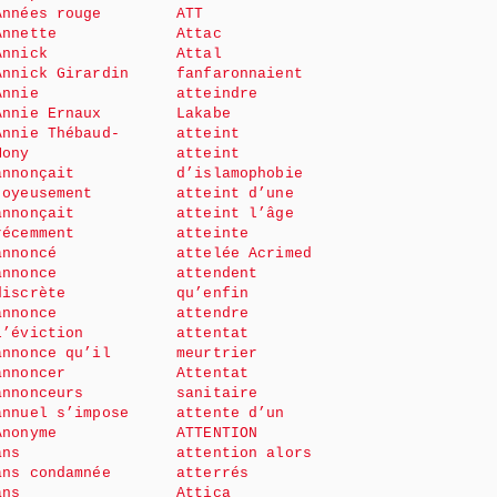
Années rouge
ATT
Annette
Attac
Annick
Attal
Annick Girardin
fanfaronnaient
Annie
atteindre
Annie Ernaux
Lakabe
Annie Thébaud-
atteint
Mony
atteint
annonçait
d’islamophobie
joyeusement
atteint d’une
annonçait
atteint l’âge
récemment
atteinte
annoncé
attelée Acrimed
annonce
attendent
discrète
qu’enfin
annonce
attendre
l’éviction
attentat
annonce qu’il
meurtrier
annoncer
Attentat
annonceurs
sanitaire
annuel s’impose
attente d’un
Anonyme
ATTENTION
ans
attention alors
ans condamnée
atterrés
ans
Attica