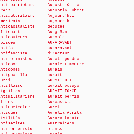
anti-patriotard
Auguste Comte
Frans
Augustin Hubert
antiautoritaire
Aujourd’hui
américain
aujourd’hui
anticapitaliste
députée
affichant
Aung San
antidouleurs
Aunoble
opiacés
AUPARAVANT
antifa
auparavant
antifasciste
directeur
antiféministes
Aupetitgendre
Antigone
auraient montré
Antigones
aurais
antiguérilla
aurait
surgi
AURAIT DIT
antillaise
aurait essuyé
signifiant
AURAIT FONCÉ
antimilitarisme
aurait permis
offensif
Aureasocial
antinucléaire
Aurel
antiques
Aurélia Aurita
civilités
Aurore Lenoir
antisémites
Australiens
antiterroriste
blancs