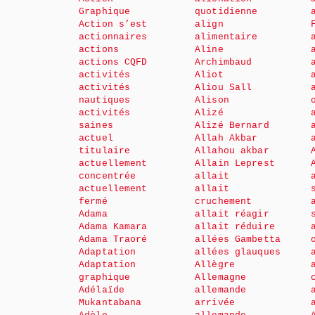
Graphique
quotidienne
Action s’est
align
actionnaires
alimentaire
actions
Aline
actions CQFD
Archimbaud
activités
Aliot
activités
Aliou Sall
nautiques
Alison
activités
Alizé
saines
Alizé Bernard
actuel
Allah Akbar
titulaire
Allahou akbar
actuellement
Allain Leprest
concentrée
allait
actuellement
allait
fermé
cruchement
Adama
allait réagir
Adama Kamara
allait réduire
Adama Traoré
allées Gambetta
Adaptation
allées glauques
Adaptation
Allègre
graphique
Allemagne
Adélaïde
allemande
Mukantabana
arrivée