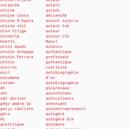
Antiterroriste
Autain
instaurée
autant
Antoine
autant
Antoine Costa
déclenché
Antoine D’Agata
autant surpris
Antoine voit
autant tué
Anton Ciliga
auteur
Antonella
auteur-clé
Monetti
Raoul
Antoni Gaudi
auteurs
Antonio échappe
authentique
Antonio Ferrara
professeur
António
authentique
Guterres
rusticité
Anvil
Autobiographie
Anzoumane
d’un
Sissoko
autobiographie
AOC
picaresque
août
autochtones
août dernier
autocollants
Apégu pwärä-ùù
annonçant
aperçu réaliste
autoentrepreneurs
Apéro
autogéré
APL
autogéré Die
apostolique
automate