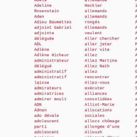
Adèle
allemande
Adeline
Heckler
Rosenstein
allemands
Aden
allemands
Adieu Baumettes
rongés
adjoint Gabriel
Allemands
adjointe
veulent
déléguée
Aller chercher
ADL
aller jeter
Adlène
aller vite
Adlène Hicheur
Allez
administrateur
Allez Martine
délégué
Allez Nath
administratif
allez
administratif
rencontrer
laisse
Allez-vous
admirateurs
exécuter
admiratrices
alliances
admirer moult
consolidées
ADN
Alliot-Marie
Adnan
allocations
ado dévale
sociales
adolescent
allocs chômage
parti
allongée d’une
adolescent
Alloush