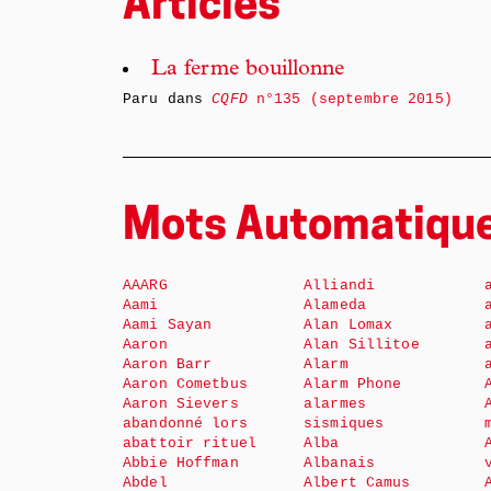
Articles
La ferme bouillonne
Paru dans
CQFD
n°135 (septembre 2015)
Mots Automatiqu
AAARG
Alliandi
Aami
Alameda
Aami Sayan
Alan Lomax
Aaron
Alan Sillitoe
Aaron Barr
Alarm
Aaron Cometbus
Alarm Phone
Aaron Sievers
alarmes
abandonné lors
sismiques
abattoir rituel
Alba
Abbie Hoffman
Albanais
Abdel
Albert Camus