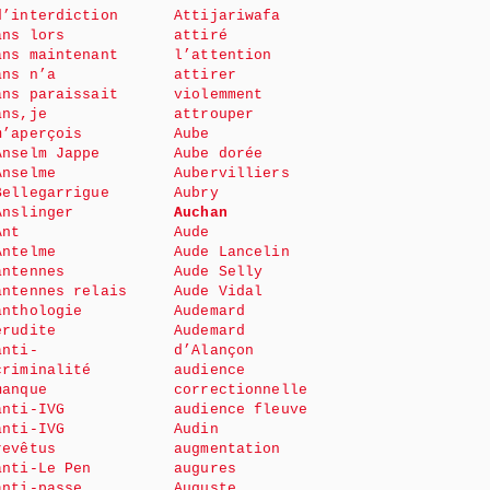
d’interdiction
Attijariwafa
ans lors
attiré
ans maintenant
l’attention
ans n’a
attirer
ans paraissait
violemment
ans,je
attrouper
m’aperçois
Aube
Anselm Jappe
Aube dorée
Anselme
Aubervilliers
Bellegarrigue
Aubry
Anslinger
Auchan
Ant
Aude
Antelme
Aude Lancelin
antennes
Aude Selly
antennes relais
Aude Vidal
anthologie
Audemard
érudite
Audemard
anti-
d’Alançon
criminalité
audience
manque
correctionnelle
anti-IVG
audience fleuve
anti-IVG
Audin
revêtus
augmentation
anti-Le Pen
augures
anti-passe
Auguste