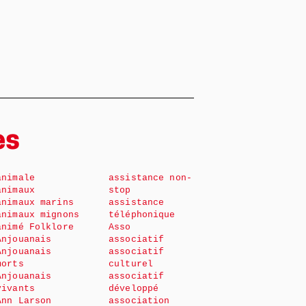
es
animale
assistance non-
animaux
stop
animaux marins
assistance
animaux mignons
téléphonique
animé Folklore
Asso
Anjouanais
associatif
Anjouanais
associatif
morts
culturel
Anjouanais
associatif
vivants
développé
Ann Larson
association