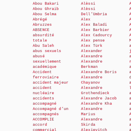
Abou Bakari
Alèssi
Abou Ghraib
Alèssi
Abou Selma
Dell’Umbria
Abrégé
Alex
Abruzzes
Alex Baladi
ABSENCE
Alex Barbier
absurdité
Alex Cadourcy
totale
Alex pense
Abu Saleh
Alex Türk
abus sexuels
Alexander
abusé
Alexandre
sexuellement
Alexandre
académique
Berkman
Accident
Alexandre Boris
ferroviaire
Alexandre
accident majeur
Chayanov
accident
Alexandre
nucléaire
Grothendieck
accidents
Alexandre Jacob
accompagné
Alexandre Kha
Accompagné d’un
Alexandre
accompagnés
Marius
ACCOMPLIE
Alexandre
accord
Skirda
commercial
Alexievitch