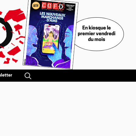
En kiosque le
premier vendredi
du mois
letter