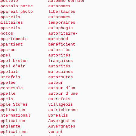
Apostolo
Automne dernier
Apostolo porte
autonomes
appareil photo
libertaires
appareils
autonomes
militaires
temporaires
appareils
autophagie
photos
autoritaire-
appartements
marchand
appartient
bénéficient
apparue
autorités
appel
autorités
Appel breton
françaises
appel d’air
autorités
appelait
marocaines
autrefois
autoroutes
appelée
autour
Cecosesola
autour d’un
appelle
autour d’une
Appels
autrefois
Apple Stores
villageois
Application
autrichienne
International
Borealis
application
Auvergnates
sanglante
Auvergnates
applications
venant