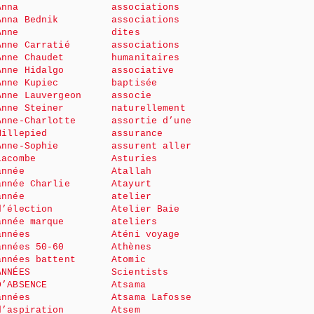
Anna
associations
Anna Bednik
associations
Anne
dites
Anne Carratié
associations
Anne Chaudet
humanitaires
Anne Hidalgo
associative
Anne Kupiec
baptisée
Anne Lauvergeon
associe
Anne Steiner
naturellement
Anne-Charlotte
assortie d’une
Millepied
assurance
Anne-Sophie
assurent aller
Lacombe
Asturies
année
Atallah
année Charlie
Atayurt
année
atelier
d’élection
Atelier Baie
année marque
ateliers
années
Aténi voyage
années 50-60
Athènes
années battent
Atomic
ANNÉES
Scientists
D’ABSENCE
Atsama
années
Atsama Lafosse
d’aspiration
Atsem