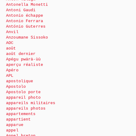
Antonella Monetti
Antoni Gaudi
Antonio échappe
Antonio Ferrara
António Guterres
Anvil
Anzoumane Sissoko
AOC
août
août dernier
Apégu pwärä-ùù
aperçu réaliste
Apéro
APL
apostolique
Apostolo
Apostolo porte
appareil photo
appareils militaires
appareils photos
appartements
appartient
apparue
appel
Appel breton