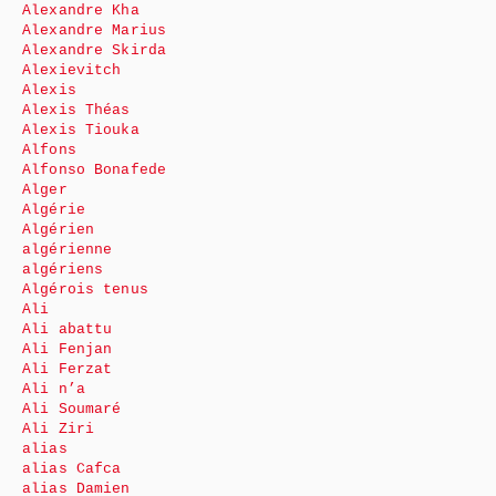
Alexandre Kha
Alexandre Marius
Alexandre Skirda
Alexievitch
Alexis
Alexis Théas
Alexis Tiouka
Alfons
Alfonso Bonafede
Alger
Algérie
Algérien
algérienne
algériens
Algérois tenus
Ali
Ali abattu
Ali Fenjan
Ali Ferzat
Ali n’a
Ali Soumaré
Ali Ziri
alias
alias Cafca
alias Damien