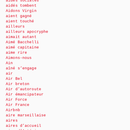
aides sociales
aidés tombent
Aidons Virgin
aient gagné
aient touché
ailleurs
ailleurs apocryphe
aimait autant
Aimé Bacchelli
aimé capitaine
aime rire
Aimons-nous
Ain
aîné s’engage
air
Air Bel
Air breton
Air d’autoroute
Air émancipateur
Air Force
Air France
Airbnb
aire marseillaise
aires
aires d’accueil