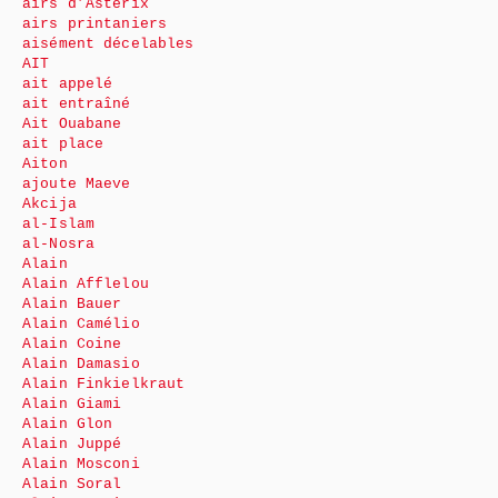
airs d’Astérix
airs printaniers
aisément décelables
AIT
ait appelé
ait entraîné
Ait Ouabane
ait place
Aiton
ajoute Maeve
Akcija
al-Islam
al-Nosra
Alain
Alain Afflelou
Alain Bauer
Alain Camélio
Alain Coine
Alain Damasio
Alain Finkielkraut
Alain Giami
Alain Glon
Alain Juppé
Alain Mosconi
Alain Soral