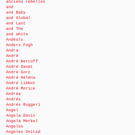
anciens rebelles
and
and Baby
and Global
and Last
and The
and white
Andéols
Anders Fogh
Andra
André
André Bercoff
André Danet
André Gorz
André Héléna
André Liébot
André Morice
Andréa
Andrés
Andrés Ruggeri
Angel
Angela Davis
Angela Merkel
Angeles
Angeles United