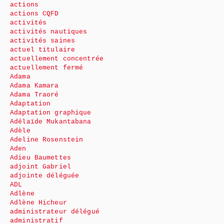
actions
actions CQFD
activités
activités nautiques
activités saines
actuel titulaire
actuellement concentrée
actuellement fermé
Adama
Adama Kamara
Adama Traoré
Adaptation
Adaptation graphique
Adélaïde Mukantabana
Adèle
Adeline Rosenstein
Aden
Adieu Baumettes
adjoint Gabriel
adjointe déléguée
ADL
Adlène
Adlène Hicheur
administrateur délégué
administratif