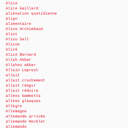
Alice
Alice Gaillard
aliénation quotidienne
align
alimentaire
Aline Archimbaud
Aliot
Aliou Sall
Alison
Alizé
Alizé Bernard
Allah Akbar
Allahou akbar
Allain Leprest
allait
allait cruchement
allait réagir
allait réduire
allées Gambetta
allées glauques
Allègre
Allemagne
allemande arrivée
allemande Heckler
allemands