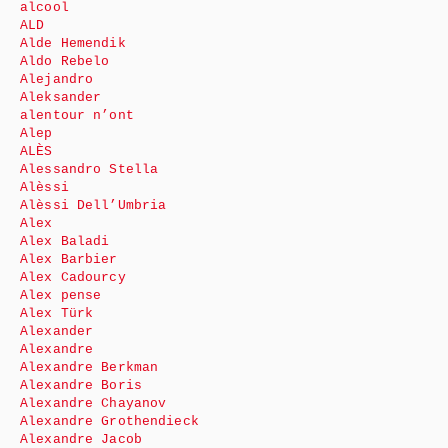
alcool
ALD
Alde Hemendik
Aldo Rebelo
Alejandro
Aleksander
alentour n’ont
Alep
ALÈS
Alessandro Stella
Alèssi
Alèssi Dell’Umbria
Alex
Alex Baladi
Alex Barbier
Alex Cadourcy
Alex pense
Alex Türk
Alexander
Alexandre
Alexandre Berkman
Alexandre Boris
Alexandre Chayanov
Alexandre Grothendieck
Alexandre Jacob