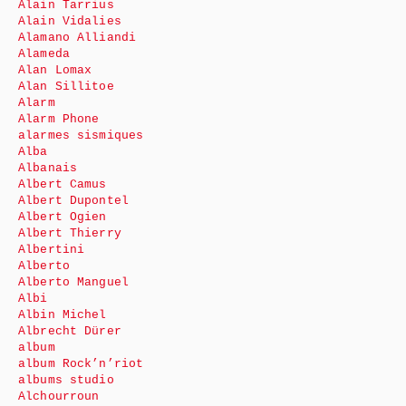
Alain Tarrius
Alain Vidalies
Alamano Alliandi
Alameda
Alan Lomax
Alan Sillitoe
Alarm
Alarm Phone
alarmes sismiques
Alba
Albanais
Albert Camus
Albert Dupontel
Albert Ogien
Albert Thierry
Albertini
Alberto
Alberto Manguel
Albi
Albin Michel
Albrecht Dürer
album
album Rock’n’riot
albums studio
Alchourroun