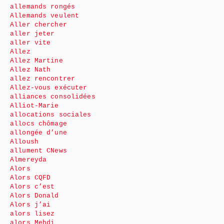
allemands rongés
Allemands veulent
Aller chercher
aller jeter
aller vite
Allez
Allez Martine
Allez Nath
allez rencontrer
Allez-vous exécuter
alliances consolidées
Alliot-Marie
allocations sociales
allocs chômage
allongée d’une
Alloush
allument CNews
Almereyda
Alors
Alors CQFD
Alors c’est
Alors Donald
Alors j’ai
alors lisez
alors Mehdi