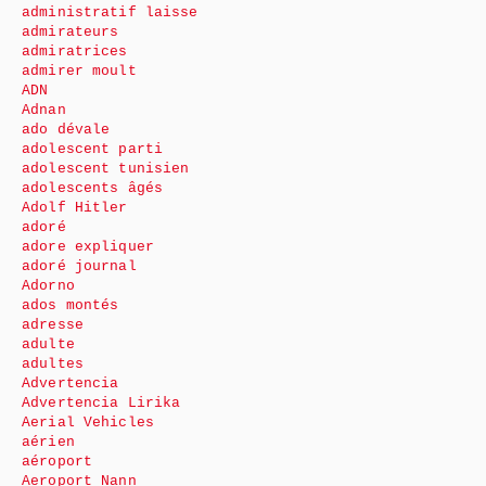
administratif laisse
admirateurs
admiratrices
admirer moult
ADN
Adnan
ado dévale
adolescent parti
adolescent tunisien
adolescents âgés
Adolf Hitler
adoré
adore expliquer
adoré journal
Adorno
ados montés
adresse
adulte
adultes
Advertencia
Advertencia Lirika
Aerial Vehicles
aérien
aéroport
Aeroport Nann