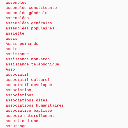
assemblée
assemblée constituante
assemblée générale
assemblées
assemblées générales
assemblées populaires
assiette
assis
Assis peinards
assise
assistance
assistance non-stop
assistance téléphonique
Asso
associatif
associatif culturel
associatif développé
association
associations
associations dites
associations humanitaires
associative baptisée
associe naturellement
assortie d’une
assurance