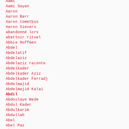
Aami
Aami Sayan
Aaron
Aaron Barr
Aaron Cometbus
Aaron Sievers
abandonné lors
abattoir rituel
Abbie Hoffman
Abdel
Abdelatif
Abdelaziz
Abdelaziz raconte
Abdelkader
Abdelkader Aziz
Abdelkader Ferradj
Abdelmajid
Abdelmajid Kalai
Abdil
Abdoulaye Wade
Abdul Kader
Abdulkarim
Abdullah
Abel
Abel Paz