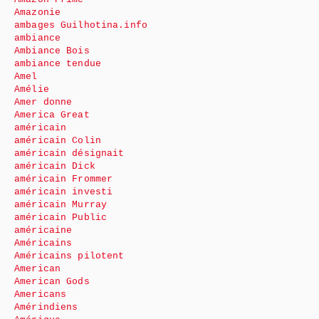
Amazonie
ambages Guilhotina.info
ambiance
Ambiance Bois
ambiance tendue
Amel
Amélie
Amer donne
America Great
américain
américain Colin
américain désignait
américain Dick
américain Frommer
américain investi
américain Murray
américain Public
américaine
Américains
Américains pilotent
American
American Gods
Americans
Amérindiens