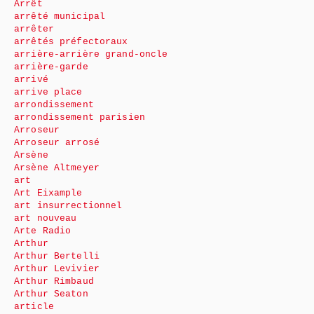
Arrêt
arrêté municipal
arrêter
arrêtés préfectoraux
arrière-arrière grand-oncle
arrière-garde
arrivé
arrive place
arrondissement
arrondissement parisien
Arroseur
Arroseur arrosé
Arsène
Arsène Altmeyer
art
Art Eixample
art insurrectionnel
art nouveau
Arte Radio
Arthur
Arthur Bertelli
Arthur Levivier
Arthur Rimbaud
Arthur Seaton
article