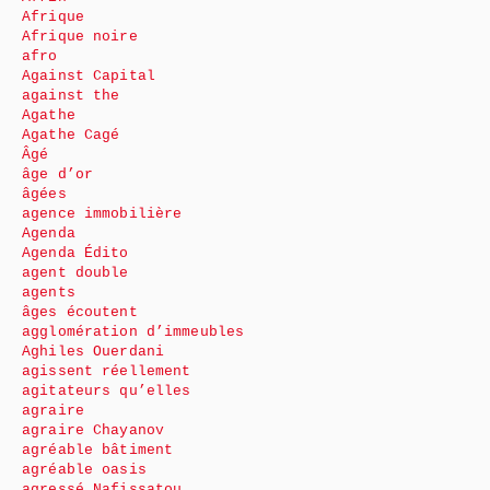
Afrique
Afrique noire
afro
Against Capital
against the
Agathe
Agathe Cagé
Âgé
âge d’or
âgées
agence immobilière
Agenda
Agenda Édito
agent double
agents
âges écoutent
agglomération d’immeubles
Aghiles Ouerdani
agissent réellement
agitateurs qu’elles
agraire
agraire Chayanov
agréable bâtiment
agréable oasis
agressé Nafissatou