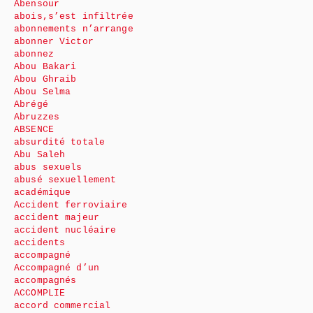
Abensour
abois,s’est infiltrée
abonnements n’arrange
abonner Victor
abonnez
Abou Bakari
Abou Ghraib
Abou Selma
Abrégé
Abruzzes
ABSENCE
absurdité totale
Abu Saleh
abus sexuels
abusé sexuellement
académique
Accident ferroviaire
accident majeur
accident nucléaire
accidents
accompagné
Accompagné d’un
accompagnés
ACCOMPLIE
accord commercial