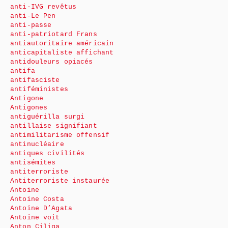
anti-IVG revêtus
anti-Le Pen
anti-passe
anti-patriotard Frans
antiautoritaire américain
anticapitaliste affichant
antidouleurs opiacés
antifa
antifasciste
antiféministes
Antigone
Antigones
antiguérilla surgi
antillaise signifiant
antimilitarisme offensif
antinucléaire
antiques civilités
antisémites
antiterroriste
Antiterroriste instaurée
Antoine
Antoine Costa
Antoine D’Agata
Antoine voit
Anton Ciliga