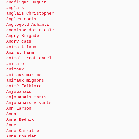
Angélique Huguin
anglais
anglais Christopher
Angles morts
Anglogold Ashanti
angoisse dominicale
Angry Brigade
Angry cats
animait feus
Animal Farm
animal irrationnel
animale
animaux
animaux marins
animaux mignons
animé Folklore
Anjouanais
Anjouanais morts
Anjouanais vivants
Ann Larson
Anna
Anna Bednik
Anne
Anne Carratié
Anne Chaudet