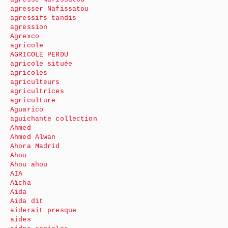
agresser Nafissatou
agressifs tandis
agression
Agrexco
agricole
AGRICOLE PERDU
agricole située
agricoles
agriculteurs
agricultrices
agriculture
Aguarico
aguichante collection
Ahmed
Ahmed Alwan
Ahora Madrid
Ahou
Ahou ahou
AIA
Aïcha
Aida
Aida dit
aiderait presque
aides