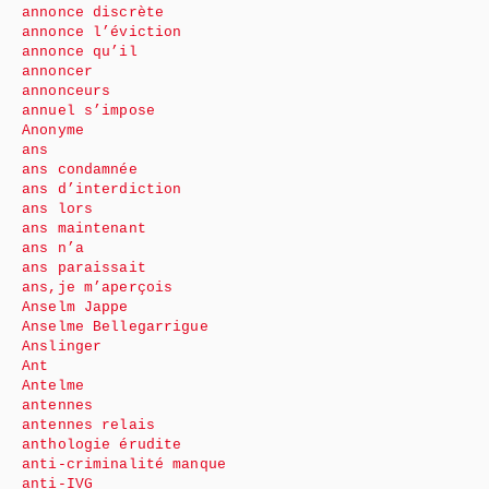
annonce discrète
annonce l’éviction
annonce qu’il
annoncer
annonceurs
annuel s’impose
Anonyme
ans
ans condamnée
ans d’interdiction
ans lors
ans maintenant
ans n’a
ans paraissait
ans,je m’aperçois
Anselm Jappe
Anselme Bellegarrigue
Anslinger
Ant
Antelme
antennes
antennes relais
anthologie érudite
anti-criminalité manque
anti-IVG