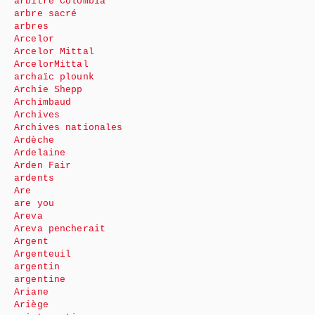
arbitre Colombia
arbre sacré
arbres
Arcelor
Arcelor Mittal
ArcelorMittal
archaïc plounk
Archie Shepp
Archimbaud
Archives
Archives nationales
Ardèche
Ardelaine
Arden Fair
ardents
Are
are you
Areva
Areva pencherait
Argent
Argenteuil
argentin
argentine
Ariane
Ariège