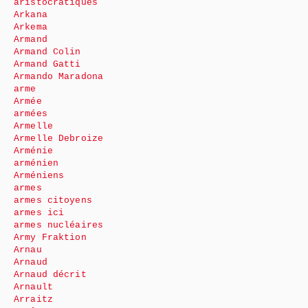
aristocratiques
Arkana
Arkema
Armand
Armand Colin
Armand Gatti
Armando Maradona
arme
Armée
armées
Armelle
Armelle Debroize
Arménie
arménien
Arméniens
armes
armes citoyens
armes ici
armes nucléaires
Army Fraktion
Arnau
Arnaud
Arnaud décrit
Arnault
Arraitz