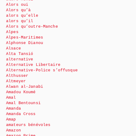
Alors oui
Alors qu’à
alors qu’elle
alors qu’il
Alors qu’outre-Manche
Alpes
Alpes-Maritimes
Alphonse Dianou
Alsace
Alta Tansió
alternative
Alternative Libertaire
Alternative-Police s’offusque
Althusser
Altmeyer
Alwan al-Janabi
Amadou Koumé
Amal
Amal Bentounsi
Amanda
Amanda Cross
Amap
amateurs bénévoles
Amazon
Amazon Prime