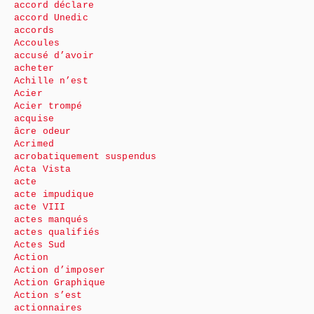
accord déclare
accord Unedic
accords
Accoules
accusé d’avoir
acheter
Achille n’est
Acier
Acier trompé
acquise
âcre odeur
Acrimed
acrobatiquement suspendus
Acta Vista
acte
acte impudique
acte VIII
actes manqués
actes qualifiés
Actes Sud
Action
Action d’imposer
Action Graphique
Action s’est
actionnaires