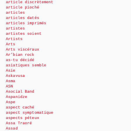
article discrètement
article pioché
articles
articles datés
articles imprimés
artistes
artistes soient
Artists
Arts
Arts viscéraux
Ar’bian rock
as-tu décidé
asiatiques semble
Asie
Askavusa
Asma
ASN
Asocial Band
Aspanidze
Aspe
aspect caché
aspect symptomatique
aspects péteux
Assa Traoré
Assad