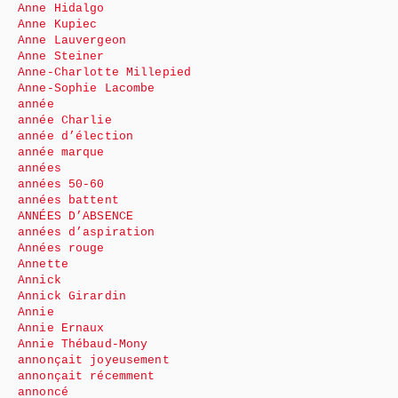
Anne Hidalgo
Anne Kupiec
Anne Lauvergeon
Anne Steiner
Anne-Charlotte Millepied
Anne-Sophie Lacombe
année
année Charlie
année d’élection
année marque
années
années 50-60
années battent
ANNÉES D’ABSENCE
années d’aspiration
Années rouge
Annette
Annick
Annick Girardin
Annie
Annie Ernaux
Annie Thébaud-Mony
annonçait joyeusement
annonçait récemment
annoncé