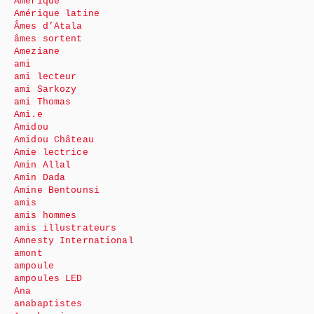
Amérique
Amérique latine
Âmes d’Atala
âmes sortent
Ameziane
ami
ami lecteur
ami Sarkozy
ami Thomas
Ami.e
Amidou
Amidou Château
Amie lectrice
Amin Allal
Amin Dada
Amine Bentounsi
amis
amis hommes
amis illustrateurs
Amnesty International
amont
ampoule
ampoules LED
Ana
anabaptistes