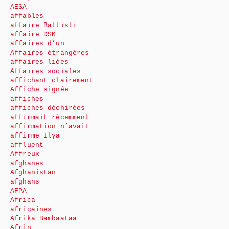
AESA
affables
affaire Battisti
affaire DSK
affaires d’un
Affaires étrangères
affaires liées
Affaires sociales
affichant clairement
Affiche signée
affiches
affiches déchirées
affirmait récemment
affirmation n’avait
affirme Ilya
affluent
Affreux
afghanes
Afghanistan
afghans
AFPA
Africa
africaines
Afrika Bambaataa
Afrin