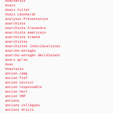
Anacharsis
Anaïs
Anaïs Collet
Anaïs Léonhardt
analyses Présentation
anarchiste
anarchiste Alexandre
anarchiste américain
anarchiste Armand
anarchistes
anarchistes individualistes
anarcho-enragés
anarcho-enragés décrétaient
anars qu’on
Anas
Anastasia
ancien camp
ancien fief
ancien ouvroir
ancien responsable
ancien Vert
ancien VRP
anciens
anciens collègues
anciens droits