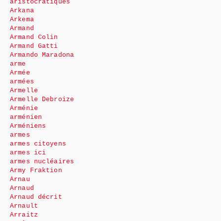
aristocratiques
Arkana
Arkema
Armand
Armand Colin
Armand Gatti
Armando Maradona
arme
Armée
armées
Armelle
Armelle Debroize
Arménie
arménien
Arméniens
armes
armes citoyens
armes ici
armes nucléaires
Army Fraktion
Arnau
Arnaud
Arnaud décrit
Arnault
Arraitz