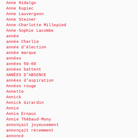
Anne Hidalgo
Anne Kupiec
Anne Lauvergeon
Anne Steiner
Anne-Charlotte Millepied
Anne-Sophie Lacombe
année
année Charlie
année d’élection
année marque
années
années 50-60
années battent
ANNÉES D’ABSENCE
années d’aspiration
Années rouge
Annette
Annick
Annick Girardin
Annie
Annie Ernaux
Annie Thébaud-Mony
annonçait joyeusement
annonçait récemment
annoncé