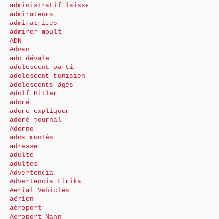
administratif laisse
admirateurs
admiratrices
admirer moult
ADN
Adnan
ado dévale
adolescent parti
adolescent tunisien
adolescents âgés
Adolf Hitler
adoré
adore expliquer
adoré journal
Adorno
ados montés
adresse
adulte
adultes
Advertencia
Advertencia Lirika
Aerial Vehicles
aérien
aéroport
Aeroport Nann