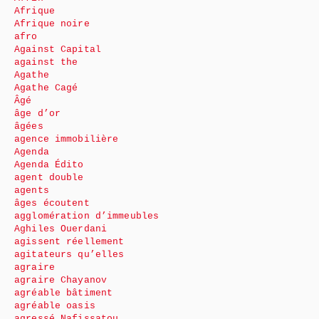
Afrique
Afrique noire
afro
Against Capital
against the
Agathe
Agathe Cagé
Âgé
âge d’or
âgées
agence immobilière
Agenda
Agenda Édito
agent double
agents
âges écoutent
agglomération d’immeubles
Aghiles Ouerdani
agissent réellement
agitateurs qu’elles
agraire
agraire Chayanov
agréable bâtiment
agréable oasis
agressé Nafissatou