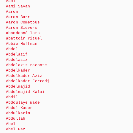
Aami
Aami Sayan
Aaron
Aaron Barr
Aaron Cometbus
Aaron Sievers
abandonné lors
abattoir rituel
Abbie Hoffman
Abdel
Abdelatif
Abdelaziz
Abdelaziz raconte
Abdelkader
Abdelkader Aziz
Abdelkader Ferradj
Abdelmajid
Abdelmajid Kalai
Abdil
Abdoulaye Wade
Abdul Kader
Abdulkarim
Abdullah
Abel
Abel Paz