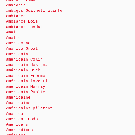
Amazonie
ambages Guilhotina.info
ambiance
Ambiance Bois
ambiance tendue
Amel
Amélie
Amer donne
America Great
américain
américain Colin
américain désignait
américain Dick
américain Frommer
américain investi
américain Murray
américain Public
américaine
Américains
Américains pilotent
American
American Gods
Americans
Amérindiens