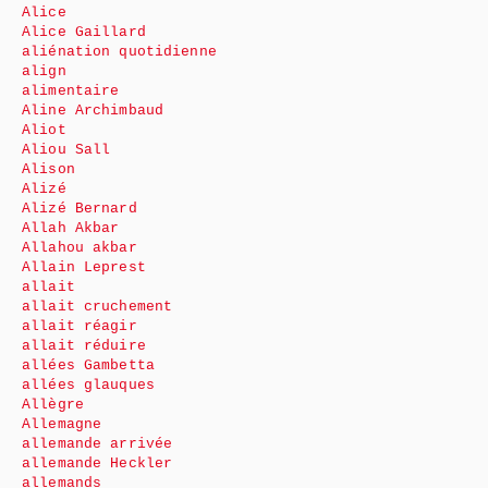
Alice
Alice Gaillard
aliénation quotidienne
align
alimentaire
Aline Archimbaud
Aliot
Aliou Sall
Alison
Alizé
Alizé Bernard
Allah Akbar
Allahou akbar
Allain Leprest
allait
allait cruchement
allait réagir
allait réduire
allées Gambetta
allées glauques
Allègre
Allemagne
allemande arrivée
allemande Heckler
allemands