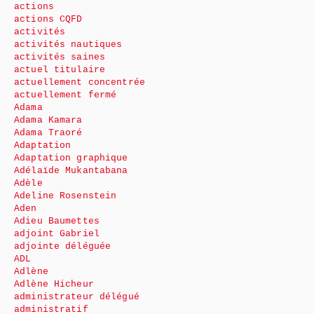
actions
actions CQFD
activités
activités nautiques
activités saines
actuel titulaire
actuellement concentrée
actuellement fermé
Adama
Adama Kamara
Adama Traoré
Adaptation
Adaptation graphique
Adélaïde Mukantabana
Adèle
Adeline Rosenstein
Aden
Adieu Baumettes
adjoint Gabriel
adjointe déléguée
ADL
Adlène
Adlène Hicheur
administrateur délégué
administratif