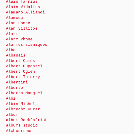
Alain Tarrius
Alain Vidalies
Alamano Alliandi
Alameda
Alan Lomax
Alan Sillitoe
Alarm
Alarm Phone
alarmes sismiques
Alba
Albanais
Albert Camus
Albert Dupontel
Albert Ogien
Albert Thierry
Albertini
Alberto
Alberto Manguel
Albi
Albin Michel
Albrecht Dürer
album
album Rock’n’riot
albums studio
Alchourroun