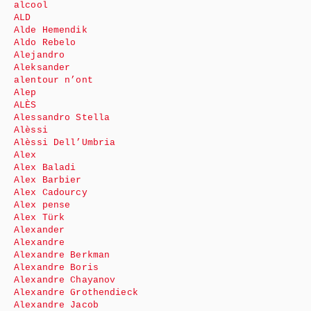
alcool
ALD
Alde Hemendik
Aldo Rebelo
Alejandro
Aleksander
alentour n’ont
Alep
ALÈS
Alessandro Stella
Alèssi
Alèssi Dell’Umbria
Alex
Alex Baladi
Alex Barbier
Alex Cadourcy
Alex pense
Alex Türk
Alexander
Alexandre
Alexandre Berkman
Alexandre Boris
Alexandre Chayanov
Alexandre Grothendieck
Alexandre Jacob