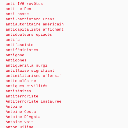
anti-IVG revêtus
anti-Le Pen
anti-passe
anti-patriotard Frans
antiautoritaire américain
anticapitaliste affichant
antidouleurs opiacés
antifa
antifasciste
antiféministes
Antigone
Antigones
antiguérilla surgi
antillaise signifiant
antimilitarisme offensif
antinucléaire
antiques civilités
antisémites
antiterroriste
Antiterroriste instaurée
Antoine
Antoine Costa
Antoine D’Agata
Antoine voit
Anton Ciliga