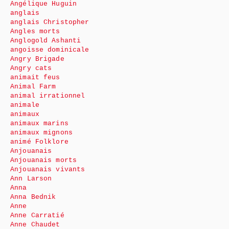
Angélique Huguin
anglais
anglais Christopher
Angles morts
Anglogold Ashanti
angoisse dominicale
Angry Brigade
Angry cats
animait feus
Animal Farm
animal irrationnel
animale
animaux
animaux marins
animaux mignons
animé Folklore
Anjouanais
Anjouanais morts
Anjouanais vivants
Ann Larson
Anna
Anna Bednik
Anne
Anne Carratié
Anne Chaudet