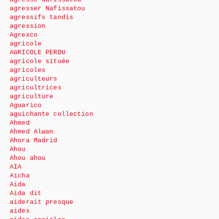
agresser Nafissatou
agressifs tandis
agression
Agrexco
agricole
AGRICOLE PERDU
agricole située
agricoles
agriculteurs
agricultrices
agriculture
Aguarico
aguichante collection
Ahmed
Ahmed Alwan
Ahora Madrid
Ahou
Ahou ahou
AIA
Aïcha
Aida
Aida dit
aiderait presque
aides