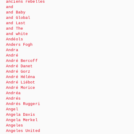
anciens rebelles
and
and Baby
and Global
and Last
and The
and white
Andéols
Anders Fogh
Andra
André
André Bercoff
André Danet
André Gorz
André Héléna
André Liébot
André Morice
Andréa
Andrés
Andrés Ruggeri
Angel
Angela Davis
Angela Merkel
Angeles
Angeles United