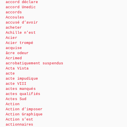
accord déclare
accord Unedic
accords
Accoules
accusé d’avoir
acheter
Achille n’est
Acier
Acier trompé
acquise
âcre odeur
Acrimed
acrobatiquement suspendus
Acta Vista
acte
acte impudique
acte VIII
actes manqués
actes qualifiés
Actes Sud
Action
Action d’imposer
Action Graphique
Action s’est
actionnaires