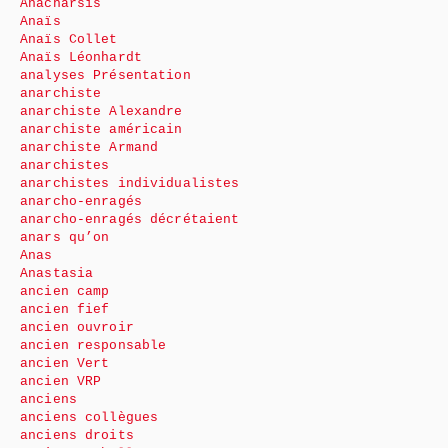
Anacharsis
Anaïs
Anaïs Collet
Anaïs Léonhardt
analyses Présentation
anarchiste
anarchiste Alexandre
anarchiste américain
anarchiste Armand
anarchistes
anarchistes individualistes
anarcho-enragés
anarcho-enragés décrétaient
anars qu’on
Anas
Anastasia
ancien camp
ancien fief
ancien ouvroir
ancien responsable
ancien Vert
ancien VRP
anciens
anciens collègues
anciens droits