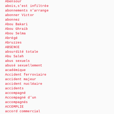
Abensour
abois,s’est infiltrée
abonnements n’arrange
abonner Victor
abonnez
Abou Bakari
Abou Ghraib
Abou Selma
Abrégé
Abruzzes
ABSENCE
absurdité totale
Abu Saleh
abus sexuels
abusé sexuellement
académique
Accident ferroviaire
accident majeur
accident nucléaire
accidents
accompagné
Accompagné d’un
accompagnés
ACCOMPLIE
accord commercial