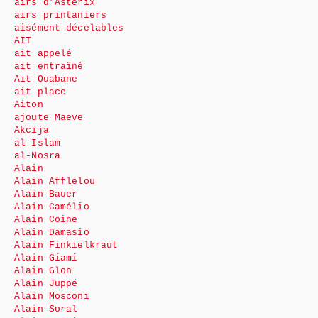
airs d’Astérix
airs printaniers
aisément décelables
AIT
ait appelé
ait entraîné
Ait Ouabane
ait place
Aiton
ajoute Maeve
Akcija
al-Islam
al-Nosra
Alain
Alain Afflelou
Alain Bauer
Alain Camélio
Alain Coine
Alain Damasio
Alain Finkielkraut
Alain Giami
Alain Glon
Alain Juppé
Alain Mosconi
Alain Soral