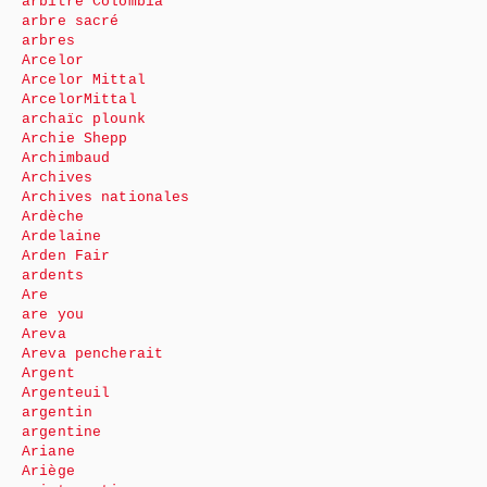
arbitre Colombia
arbre sacré
arbres
Arcelor
Arcelor Mittal
ArcelorMittal
archaïc plounk
Archie Shepp
Archimbaud
Archives
Archives nationales
Ardèche
Ardelaine
Arden Fair
ardents
Are
are you
Areva
Areva pencherait
Argent
Argenteuil
argentin
argentine
Ariane
Ariège