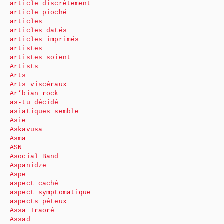
article discrètement
article pioché
articles
articles datés
articles imprimés
artistes
artistes soient
Artists
Arts
Arts viscéraux
Ar’bian rock
as-tu décidé
asiatiques semble
Asie
Askavusa
Asma
ASN
Asocial Band
Aspanidze
Aspe
aspect caché
aspect symptomatique
aspects péteux
Assa Traoré
Assad