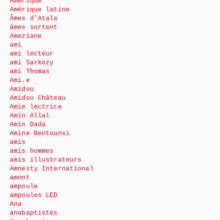
Amérique
Amérique latine
Âmes d’Atala
âmes sortent
Ameziane
ami
ami lecteur
ami Sarkozy
ami Thomas
Ami.e
Amidou
Amidou Château
Amie lectrice
Amin Allal
Amin Dada
Amine Bentounsi
amis
amis hommes
amis illustrateurs
Amnesty International
amont
ampoule
ampoules LED
Ana
anabaptistes