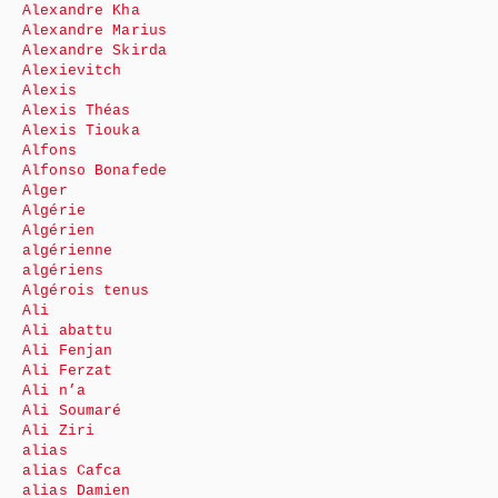
Alexandre Kha
Alexandre Marius
Alexandre Skirda
Alexievitch
Alexis
Alexis Théas
Alexis Tiouka
Alfons
Alfonso Bonafede
Alger
Algérie
Algérien
algérienne
algériens
Algérois tenus
Ali
Ali abattu
Ali Fenjan
Ali Ferzat
Ali n’a
Ali Soumaré
Ali Ziri
alias
alias Cafca
alias Damien