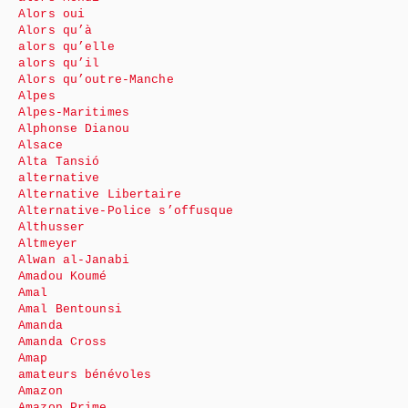
Alors oui
Alors qu’à
alors qu’elle
alors qu’il
Alors qu’outre-Manche
Alpes
Alpes-Maritimes
Alphonse Dianou
Alsace
Alta Tansió
alternative
Alternative Libertaire
Alternative-Police s’offusque
Althusser
Altmeyer
Alwan al-Janabi
Amadou Koumé
Amal
Amal Bentounsi
Amanda
Amanda Cross
Amap
amateurs bénévoles
Amazon
Amazon Prime