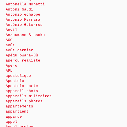
Antonella Monetti
Antoni Gaudi
Antonio échappe
Antonio Ferrara
António Guterres
Anvil
Anzoumane Sissoko
AOC
août
août dernier
Apégu pwärä-ùù
aperçu réaliste
Apéro
APL
apostolique
Apostolo
Apostolo porte
appareil photo
appareils militaires
appareils photos
appartements
appartient
apparue
appel
Appel breton