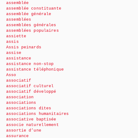
assemblée
assemblée constituante
assemblée générale
assemblées
assemblées générales
assemblées populaires
assiette
assis
Assis peinards
assise
assistance
assistance non-stop
assistance téléphonique
Asso
associatif
associatif culturel
associatif développé
association
associations
associations dites
associations humanitaires
associative baptisée
associe naturellement
assortie d’une
assurance