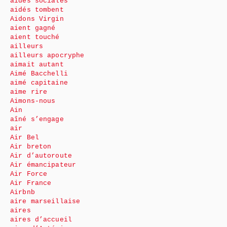
aides sociales
aidés tombent
Aidons Virgin
aient gagné
aient touché
ailleurs
ailleurs apocryphe
aimait autant
Aimé Bacchelli
aimé capitaine
aime rire
Aimons-nous
Ain
aîné s’engage
air
Air Bel
Air breton
Air d’autoroute
Air émancipateur
Air Force
Air France
Airbnb
aire marseillaise
aires
aires d’accueil