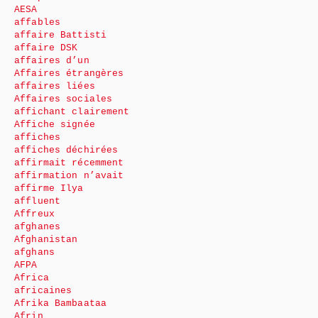
AESA
affables
affaire Battisti
affaire DSK
affaires d’un
Affaires étrangères
affaires liées
Affaires sociales
affichant clairement
Affiche signée
affiches
affiches déchirées
affirmait récemment
affirmation n’avait
affirme Ilya
affluent
Affreux
afghanes
Afghanistan
afghans
AFPA
Africa
africaines
Afrika Bambaataa
Afrin