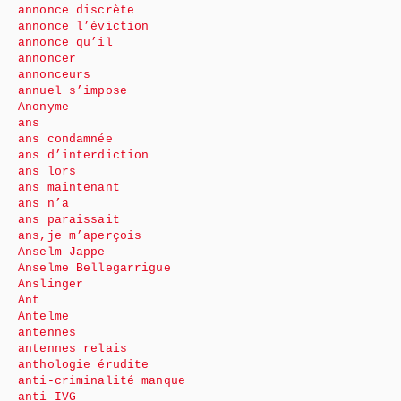
annonce discrète
annonce l’éviction
annonce qu’il
annoncer
annonceurs
annuel s’impose
Anonyme
ans
ans condamnée
ans d’interdiction
ans lors
ans maintenant
ans n’a
ans paraissait
ans,je m’aperçois
Anselm Jappe
Anselme Bellegarrigue
Anslinger
Ant
Antelme
antennes
antennes relais
anthologie érudite
anti-criminalité manque
anti-IVG