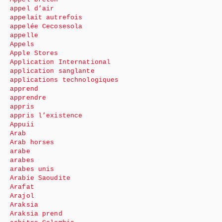
appel d’air
appelait autrefois
appelée Cecosesola
appelle
Appels
Apple Stores
Application International
application sanglante
applications technologiques
apprend
apprendre
appris
appris l’existence
Appuii
Arab
Arab horses
arabe
arabes
arabes unis
Arabie Saoudite
Arafat
Arajol
Araksia
Araksia prend