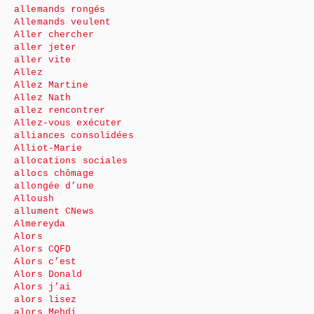
allemands rongés
Allemands veulent
Aller chercher
aller jeter
aller vite
Allez
Allez Martine
Allez Nath
allez rencontrer
Allez-vous exécuter
alliances consolidées
Alliot-Marie
allocations sociales
allocs chômage
allongée d’une
Alloush
allument CNews
Almereyda
Alors
Alors CQFD
Alors c’est
Alors Donald
Alors j’ai
alors lisez
alors Mehdi