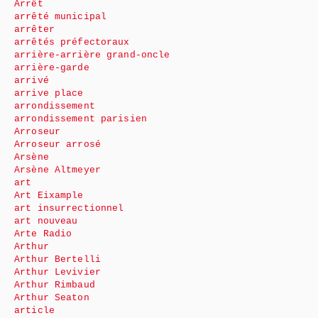
Arrêt
arrêté municipal
arrêter
arrêtés préfectoraux
arrière-arrière grand-oncle
arrière-garde
arrivé
arrive place
arrondissement
arrondissement parisien
Arroseur
Arroseur arrosé
Arsène
Arsène Altmeyer
art
Art Eixample
art insurrectionnel
art nouveau
Arte Radio
Arthur
Arthur Bertelli
Arthur Levivier
Arthur Rimbaud
Arthur Seaton
article