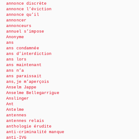
annonce discrète
annonce l’éviction
annonce qu’il
annoncer
annonceurs
annuel s’impose
Anonyme
ans
ans condamnée
ans d’interdiction
ans lors
ans maintenant
ans n’a
ans paraissait
ans,je m’aperçois
Anselm Jappe
Anselme Bellegarrigue
Anslinger
Ant
Antelme
antennes
antennes relais
anthologie érudite
anti-criminalité manque
anti-IVG