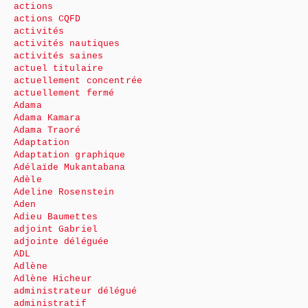
actions
actions CQFD
activités
activités nautiques
activités saines
actuel titulaire
actuellement concentrée
actuellement fermé
Adama
Adama Kamara
Adama Traoré
Adaptation
Adaptation graphique
Adélaïde Mukantabana
Adèle
Adeline Rosenstein
Aden
Adieu Baumettes
adjoint Gabriel
adjointe déléguée
ADL
Adlène
Adlène Hicheur
administrateur délégué
administratif