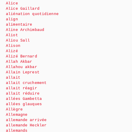
Alice
Alice Gaillard
aliénation quotidienne
align
alimentaire
Aline Archimbaud
Aliot
Aliou Sall
Alison
Alizé
Alizé Bernard
Allah Akbar
Allahou akbar
Allain Leprest
allait
allait cruchement
allait réagir
allait réduire
allées Gambetta
allées glauques
Allègre
Allemagne
allemande arrivée
allemande Heckler
allemands