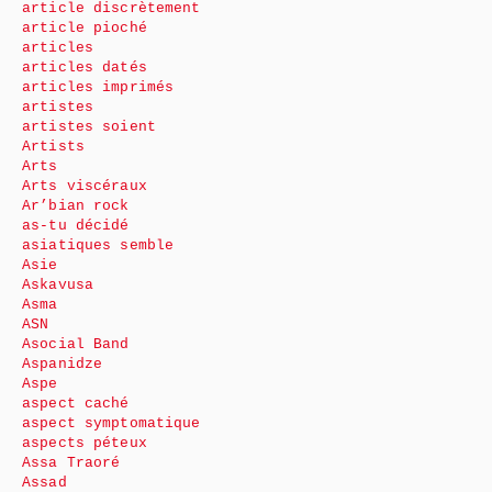
article discrètement
article pioché
articles
articles datés
articles imprimés
artistes
artistes soient
Artists
Arts
Arts viscéraux
Ar’bian rock
as-tu décidé
asiatiques semble
Asie
Askavusa
Asma
ASN
Asocial Band
Aspanidze
Aspe
aspect caché
aspect symptomatique
aspects péteux
Assa Traoré
Assad