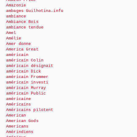
Amazonie
ambages Guilhotina.info
ambiance
Ambiance Bois
ambiance tendue
Amel
Amélie
Amer donne
America Great
américain
américain Colin
américain désignait
américain Dick
américain Frommer
américain investi
américain Murray
américain Public
américaine
Américains
Américains pilotent
American
American Gods
Americans
Amérindiens