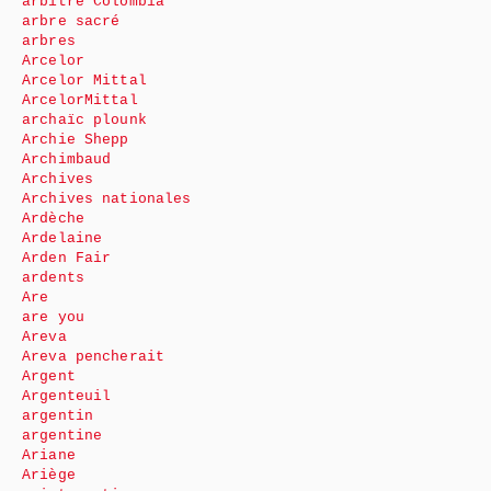
arbitre Colombia
arbre sacré
arbres
Arcelor
Arcelor Mittal
ArcelorMittal
archaïc plounk
Archie Shepp
Archimbaud
Archives
Archives nationales
Ardèche
Ardelaine
Arden Fair
ardents
Are
are you
Areva
Areva pencherait
Argent
Argenteuil
argentin
argentine
Ariane
Ariège