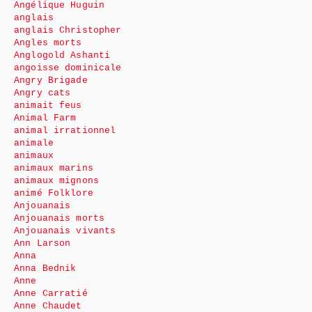
Angélique Huguin
anglais
anglais Christopher
Angles morts
Anglogold Ashanti
angoisse dominicale
Angry Brigade
Angry cats
animait feus
Animal Farm
animal irrationnel
animale
animaux
animaux marins
animaux mignons
animé Folklore
Anjouanais
Anjouanais morts
Anjouanais vivants
Ann Larson
Anna
Anna Bednik
Anne
Anne Carratié
Anne Chaudet