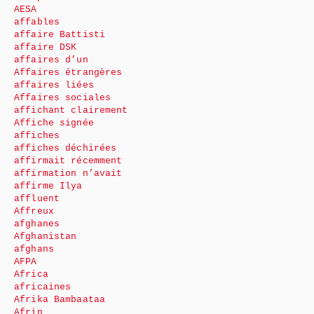
AESA
affables
affaire Battisti
affaire DSK
affaires d’un
Affaires étrangères
affaires liées
Affaires sociales
affichant clairement
Affiche signée
affiches
affiches déchirées
affirmait récemment
affirmation n’avait
affirme Ilya
affluent
Affreux
afghanes
Afghanistan
afghans
AFPA
Africa
africaines
Afrika Bambaataa
Afrin