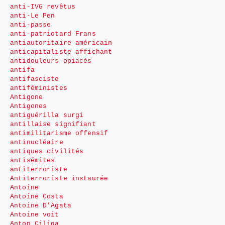
anti-IVG revêtus
anti-Le Pen
anti-passe
anti-patriotard Frans
antiautoritaire américain
anticapitaliste affichant
antidouleurs opiacés
antifa
antifasciste
antiféministes
Antigone
Antigones
antiguérilla surgi
antillaise signifiant
antimilitarisme offensif
antinucléaire
antiques civilités
antisémites
antiterroriste
Antiterroriste instaurée
Antoine
Antoine Costa
Antoine D’Agata
Antoine voit
Anton Ciliga