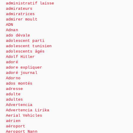
administratif laisse
admirateurs
admiratrices
admirer moult
ADN
Adnan
ado dévale
adolescent parti
adolescent tunisien
adolescents âgés
Adolf Hitler
adoré
adore expliquer
adoré journal
Adorno
ados montés
adresse
adulte
adultes
Advertencia
Advertencia Lirika
Aerial Vehicles
aérien
aéroport
Aeroport Nann