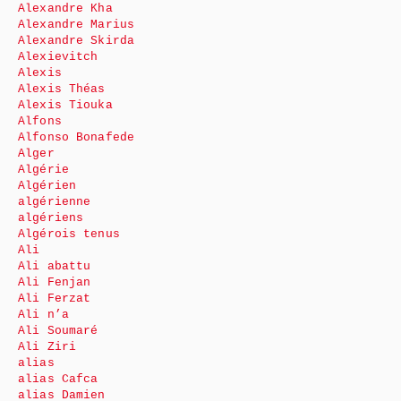
Alexandre Kha
Alexandre Marius
Alexandre Skirda
Alexievitch
Alexis
Alexis Théas
Alexis Tiouka
Alfons
Alfonso Bonafede
Alger
Algérie
Algérien
algérienne
algériens
Algérois tenus
Ali
Ali abattu
Ali Fenjan
Ali Ferzat
Ali n’a
Ali Soumaré
Ali Ziri
alias
alias Cafca
alias Damien