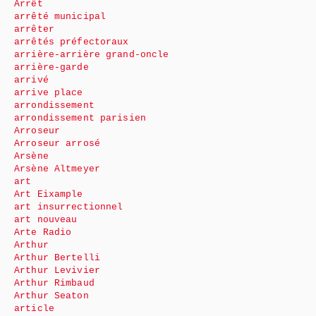
Arrêt
arrêté municipal
arrêter
arrêtés préfectoraux
arrière-arrière grand-oncle
arrière-garde
arrivé
arrive place
arrondissement
arrondissement parisien
Arroseur
Arroseur arrosé
Arsène
Arsène Altmeyer
art
Art Eixample
art insurrectionnel
art nouveau
Arte Radio
Arthur
Arthur Bertelli
Arthur Levivier
Arthur Rimbaud
Arthur Seaton
article