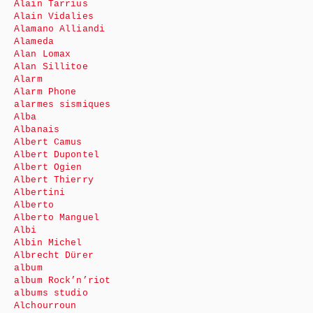
Alain Tarrius
Alain Vidalies
Alamano Alliandi
Alameda
Alan Lomax
Alan Sillitoe
Alarm
Alarm Phone
alarmes sismiques
Alba
Albanais
Albert Camus
Albert Dupontel
Albert Ogien
Albert Thierry
Albertini
Alberto
Alberto Manguel
Albi
Albin Michel
Albrecht Dürer
album
album Rock’n’riot
albums studio
Alchourroun