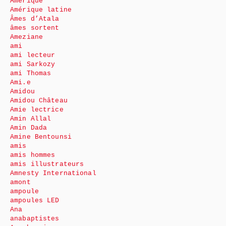
Amérique
Amérique latine
Âmes d’Atala
âmes sortent
Ameziane
ami
ami lecteur
ami Sarkozy
ami Thomas
Ami.e
Amidou
Amidou Château
Amie lectrice
Amin Allal
Amin Dada
Amine Bentounsi
amis
amis hommes
amis illustrateurs
Amnesty International
amont
ampoule
ampoules LED
Ana
anabaptistes