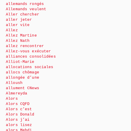
allemands rongés
Allemands veulent
Aller chercher
aller jeter
aller vite
Allez
Allez Martine
Allez Nath
allez rencontrer
Allez-vous exécuter
alliances consolidées
Alliot-Marie
allocations sociales
allocs chômage
allongée d’une
Alloush
allument CNews
Almereyda
Alors
Alors CQFD
Alors c’est
Alors Donald
Alors j’ai
alors lisez
alors Mehdi