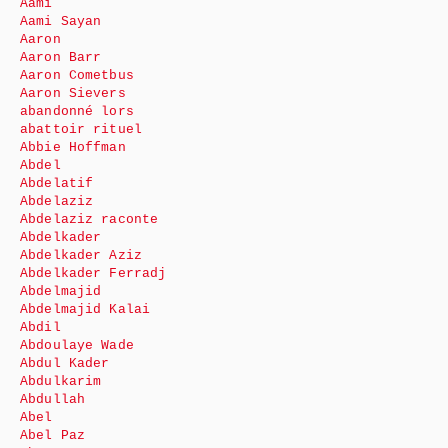
Aami
Aami Sayan
Aaron
Aaron Barr
Aaron Cometbus
Aaron Sievers
abandonné lors
abattoir rituel
Abbie Hoffman
Abdel
Abdelatif
Abdelaziz
Abdelaziz raconte
Abdelkader
Abdelkader Aziz
Abdelkader Ferradj
Abdelmajid
Abdelmajid Kalai
Abdil
Abdoulaye Wade
Abdul Kader
Abdulkarim
Abdullah
Abel
Abel Paz