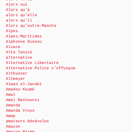
Alors oui
Alors qu’à
alors qu’elle
alors qu’il
Alors qu’outre-Manche
Alpes
Alpes-Maritimes
Alphonse Dianou
Alsace
Alta Tansió
alternative
Alternative Libertaire
Alternative-Police s’offusque
Althusser
Altmeyer
Alwan al-Janabi
Amadou Koumé
Amal
Amal Bentounsi
Amanda
Amanda Cross
Amap
amateurs bénévoles
Amazon
Amazon Prime