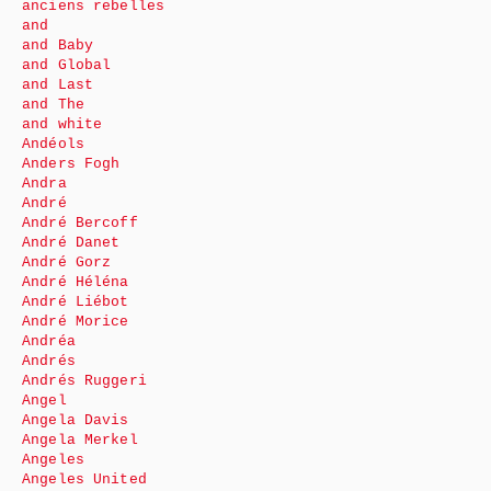
anciens rebelles
and
and Baby
and Global
and Last
and The
and white
Andéols
Anders Fogh
Andra
André
André Bercoff
André Danet
André Gorz
André Héléna
André Liébot
André Morice
Andréa
Andrés
Andrés Ruggeri
Angel
Angela Davis
Angela Merkel
Angeles
Angeles United