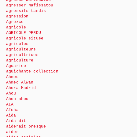
agresser Nafissatou
agressifs tandis
agression
Agrexco
agricole
AGRICOLE PERDU
agricole située
agricoles
agriculteurs
agricultrices
agriculture
Aguarico
aguichante collection
Ahmed
Ahmed Alwan
Ahora Madrid
Ahou
Ahou ahou
AIA
Aïcha
Aida
Aida dit
aiderait presque
aides