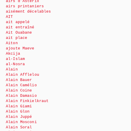
airs d’Astérix
airs printaniers
aisément décelables
AIT
ait appelé
ait entraîné
Ait Ouabane
ait place
Aiton
ajoute Maeve
Akcija
al-Islam
al-Nosra
Alain
Alain Afflelou
Alain Bauer
Alain Camélio
Alain Coine
Alain Damasio
Alain Finkielkraut
Alain Giami
Alain Glon
Alain Juppé
Alain Mosconi
Alain Soral