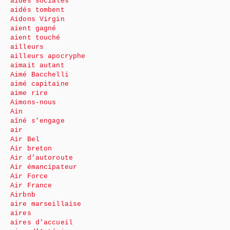
aides sociales
aidés tombent
Aidons Virgin
aient gagné
aient touché
ailleurs
ailleurs apocryphe
aimait autant
Aimé Bacchelli
aimé capitaine
aime rire
Aimons-nous
Ain
aîné s’engage
air
Air Bel
Air breton
Air d’autoroute
Air émancipateur
Air Force
Air France
Airbnb
aire marseillaise
aires
aires d’accueil