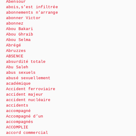
Abensour
abois,s’est infiltrée
abonnements n’arrange
abonner Victor
abonnez
Abou Bakari
Abou Ghraib
Abou Selma
Abrégé
Abruzzes
ABSENCE
absurdité totale
Abu Saleh
abus sexuels
abusé sexuellement
académique
Accident ferroviaire
accident majeur
accident nucléaire
accidents
accompagné
Accompagné d’un
accompagnés
ACCOMPLIE
accord commercial