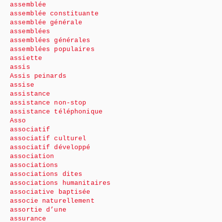
assemblée
assemblée constituante
assemblée générale
assemblées
assemblées générales
assemblées populaires
assiette
assis
Assis peinards
assise
assistance
assistance non-stop
assistance téléphonique
Asso
associatif
associatif culturel
associatif développé
association
associations
associations dites
associations humanitaires
associative baptisée
associe naturellement
assortie d’une
assurance