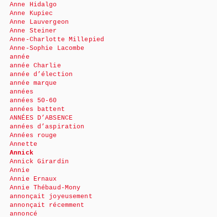
Anne Hidalgo
Anne Kupiec
Anne Lauvergeon
Anne Steiner
Anne-Charlotte Millepied
Anne-Sophie Lacombe
année
année Charlie
année d’élection
année marque
années
années 50-60
années battent
ANNÉES D’ABSENCE
années d’aspiration
Années rouge
Annette
Annick
Annick Girardin
Annie
Annie Ernaux
Annie Thébaud-Mony
annonçait joyeusement
annonçait récemment
annoncé