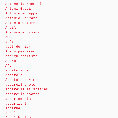
Antonella Monetti
Antoni Gaudi
Antonio échappe
Antonio Ferrara
António Guterres
Anvil
Anzoumane Sissoko
AOC
août
août dernier
Apégu pwärä-ùù
aperçu réaliste
Apéro
APL
apostolique
Apostolo
Apostolo porte
appareil photo
appareils militaires
appareils photos
appartements
appartient
apparue
appel
Appel breton