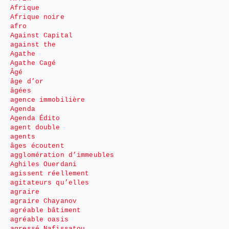
Afrique
Afrique noire
afro
Against Capital
against the
Agathe
Agathe Cagé
Âgé
âge d’or
âgées
agence immobilière
Agenda
Agenda Édito
agent double
agents
âges écoutent
agglomération d’immeubles
Aghiles Ouerdani
agissent réellement
agitateurs qu’elles
agraire
agraire Chayanov
agréable bâtiment
agréable oasis
agressé Nafissatou