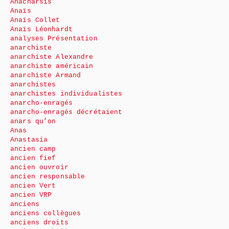
Anacharsis
Anaïs
Anaïs Collet
Anaïs Léonhardt
analyses Présentation
anarchiste
anarchiste Alexandre
anarchiste américain
anarchiste Armand
anarchistes
anarchistes individualistes
anarcho-enragés
anarcho-enragés décrétaient
anars qu’on
Anas
Anastasia
ancien camp
ancien fief
ancien ouvroir
ancien responsable
ancien Vert
ancien VRP
anciens
anciens collègues
anciens droits