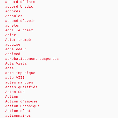
accord déclare
accord Unedic
accords
Accoules
accusé d’avoir
acheter
Achille n’est
Acier
Acier trompé
acquise
âcre odeur
Acrimed
acrobatiquement suspendus
Acta Vista
acte
acte impudique
acte VIII
actes manqués
actes qualifiés
Actes Sud
Action
Action d’imposer
Action Graphique
Action s’est
actionnaires