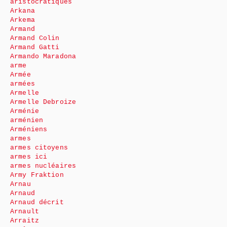
aristocratiques
Arkana
Arkema
Armand
Armand Colin
Armand Gatti
Armando Maradona
arme
Armée
armées
Armelle
Armelle Debroize
Arménie
arménien
Arméniens
armes
armes citoyens
armes ici
armes nucléaires
Army Fraktion
Arnau
Arnaud
Arnaud décrit
Arnault
Arraitz