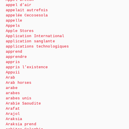
appel d’air
appelait autrefois
appelée Cecosesola
appelle
Appels
Apple Stores
Application International
application sanglante
applications technologiques
apprend
apprendre
appris
appris l’existence
Appuii
Arab
Arab horses
arabe
arabes
arabes unis
Arabie Saoudite
Arafat
Arajol
Araksia
Araksia prend