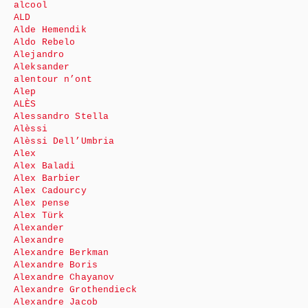
alcool
ALD
Alde Hemendik
Aldo Rebelo
Alejandro
Aleksander
alentour n’ont
Alep
ALÈS
Alessandro Stella
Alèssi
Alèssi Dell’Umbria
Alex
Alex Baladi
Alex Barbier
Alex Cadourcy
Alex pense
Alex Türk
Alexander
Alexandre
Alexandre Berkman
Alexandre Boris
Alexandre Chayanov
Alexandre Grothendieck
Alexandre Jacob