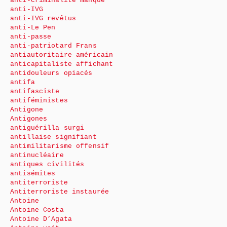
anti-criminalité manque
anti-IVG
anti-IVG revêtus
anti-Le Pen
anti-passe
anti-patriotard Frans
antiautoritaire américain
anticapitaliste affichant
antidouleurs opiacés
antifa
antifasciste
antiféministes
Antigone
Antigones
antiguérilla surgi
antillaise signifiant
antimilitarisme offensif
antinucléaire
antiques civilités
antisémites
antiterroriste
Antiterroriste instaurée
Antoine
Antoine Costa
Antoine D’Agata