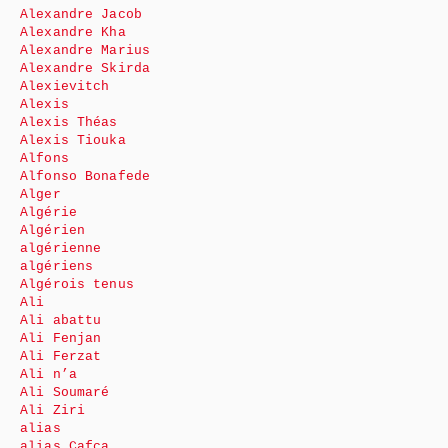
Alexandre Jacob
Alexandre Kha
Alexandre Marius
Alexandre Skirda
Alexievitch
Alexis
Alexis Théas
Alexis Tiouka
Alfons
Alfonso Bonafede
Alger
Algérie
Algérien
algérienne
algériens
Algérois tenus
Ali
Ali abattu
Ali Fenjan
Ali Ferzat
Ali n’a
Ali Soumaré
Ali Ziri
alias
alias Cafca