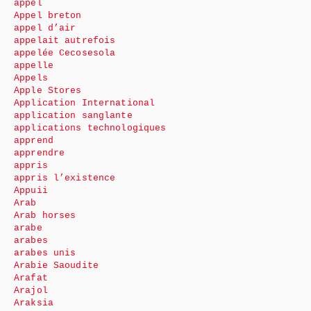
appel
Appel breton
appel d’air
appelait autrefois
appelée Cecosesola
appelle
Appels
Apple Stores
Application International
application sanglante
applications technologiques
apprend
apprendre
appris
appris l’existence
Appuii
Arab
Arab horses
arabe
arabes
arabes unis
Arabie Saoudite
Arafat
Arajol
Araksia