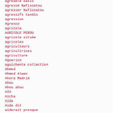
agréable oasis
agressé Nafissatou
agresser Nafissatou
agressifs tandis
agression
Agrexco
agricole
AGRICOLE PERDU
agricole située
agricoles
agriculteurs
agricultrices
agriculture
Aguarico
aguichante collection
Ahmed
Ahmed Alwan
Ahora Madrid
Ahou
Ahou ahou
AIA
Aïcha
Aida
Aida dit
aiderait presque