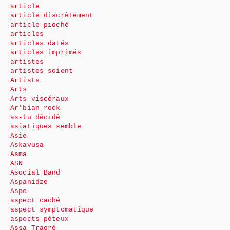
article
article discrètement
article pioché
articles
articles datés
articles imprimés
artistes
artistes soient
Artists
Arts
Arts viscéraux
Ar’bian rock
as-tu décidé
asiatiques semble
Asie
Askavusa
Asma
ASN
Asocial Band
Aspanidze
Aspe
aspect caché
aspect symptomatique
aspects péteux
Assa Traoré