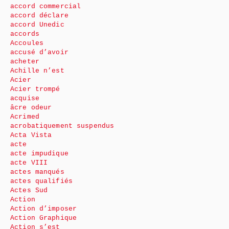
accord commercial
accord déclare
accord Unedic
accords
Accoules
accusé d’avoir
acheter
Achille n’est
Acier
Acier trompé
acquise
âcre odeur
Acrimed
acrobatiquement suspendus
Acta Vista
acte
acte impudique
acte VIII
actes manqués
actes qualifiés
Actes Sud
Action
Action d’imposer
Action Graphique
Action s’est