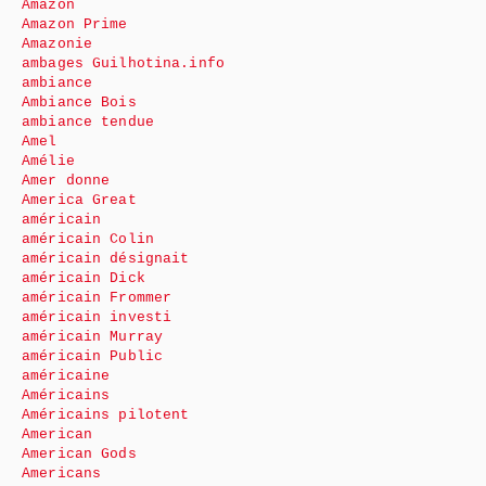
Amazon
Amazon Prime
Amazonie
ambages Guilhotina.info
ambiance
Ambiance Bois
ambiance tendue
Amel
Amélie
Amer donne
America Great
américain
américain Colin
américain désignait
américain Dick
américain Frommer
américain investi
américain Murray
américain Public
américaine
Américains
Américains pilotent
American
American Gods
Americans