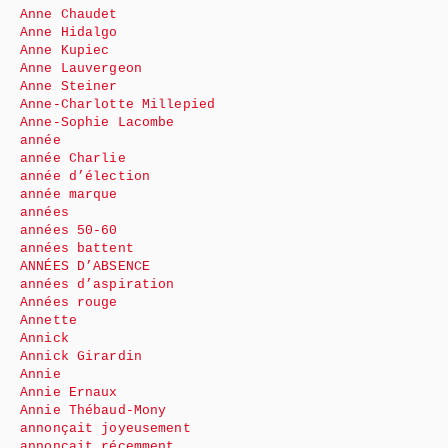
Anne Chaudet
Anne Hidalgo
Anne Kupiec
Anne Lauvergeon
Anne Steiner
Anne-Charlotte Millepied
Anne-Sophie Lacombe
année
année Charlie
année d’élection
année marque
années
années 50-60
années battent
ANNÉES D’ABSENCE
années d’aspiration
Années rouge
Annette
Annick
Annick Girardin
Annie
Annie Ernaux
Annie Thébaud-Mony
annonçait joyeusement
annonçait récemment