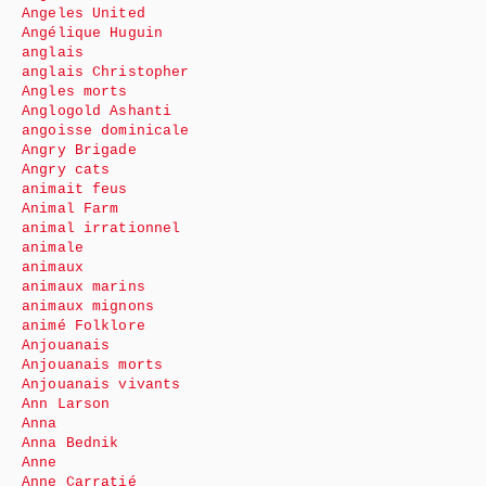
Angeles United
Angélique Huguin
anglais
anglais Christopher
Angles morts
Anglogold Ashanti
angoisse dominicale
Angry Brigade
Angry cats
animait feus
Animal Farm
animal irrationnel
animale
animaux
animaux marins
animaux mignons
animé Folklore
Anjouanais
Anjouanais morts
Anjouanais vivants
Ann Larson
Anna
Anna Bednik
Anne
Anne Carratié