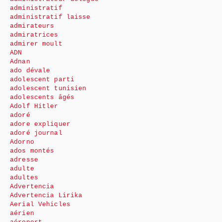
administratif
administratif laisse
admirateurs
admiratrices
admirer moult
ADN
Adnan
ado dévale
adolescent parti
adolescent tunisien
adolescents âgés
Adolf Hitler
adoré
adore expliquer
adoré journal
Adorno
ados montés
adresse
adulte
adultes
Advertencia
Advertencia Lirika
Aerial Vehicles
aérien