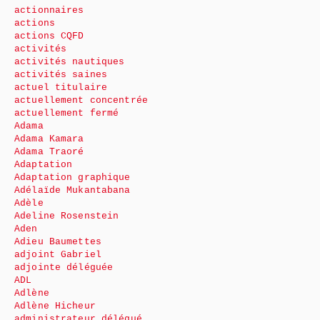
actionnaires
actions
actions CQFD
activités
activités nautiques
activités saines
actuel titulaire
actuellement concentrée
actuellement fermé
Adama
Adama Kamara
Adama Traoré
Adaptation
Adaptation graphique
Adélaïde Mukantabana
Adèle
Adeline Rosenstein
Aden
Adieu Baumettes
adjoint Gabriel
adjointe déléguée
ADL
Adlène
Adlène Hicheur
administrateur délégué