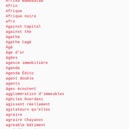
Afrika Bambaataa
Afrin
Afrique
Afrique noire
afro
Against Capital
against the
Agathe
Agathe Cagé
Âgé
âge d’or
âgées
agence immobilière
Agenda
Agenda Édito
agent double
agents
âges écoutent
agglomération d’immeubles
Aghiles Ouerdani
agissent réellement
agitateurs qu’elles
agraire
agraire Chayanov
agréable bâtiment