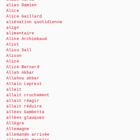
alias Damien
Alice
Alice Gaillard
aliénation quotidienne
align
alimentaire
Aline Archimbaud
Aliot
Aliou Sall
Alison
Alizé
Alizé Bernard
Allah Akbar
Allahou akbar
Allain Leprest
allait
allait cruchement
allait réagir
allait réduire
allées Gambetta
allées glauques
Allègre
Allemagne
allemande arrivée