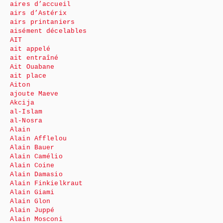
aires d’accueil
airs d’Astérix
airs printaniers
aisément décelables
AIT
ait appelé
ait entraîné
Ait Ouabane
ait place
Aiton
ajoute Maeve
Akcija
al-Islam
al-Nosra
Alain
Alain Afflelou
Alain Bauer
Alain Camélio
Alain Coine
Alain Damasio
Alain Finkielkraut
Alain Giami
Alain Glon
Alain Juppé
Alain Mosconi