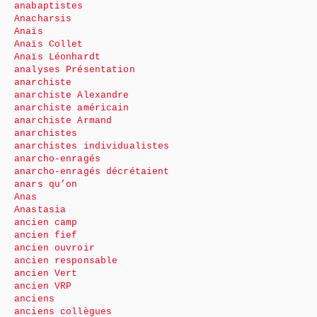
anabaptistes
Anacharsis
Anaïs
Anaïs Collet
Anaïs Léonhardt
analyses Présentation
anarchiste
anarchiste Alexandre
anarchiste américain
anarchiste Armand
anarchistes
anarchistes individualistes
anarcho-enragés
anarcho-enragés décrétaient
anars qu’on
Anas
Anastasia
ancien camp
ancien fief
ancien ouvroir
ancien responsable
ancien Vert
ancien VRP
anciens
anciens collègues