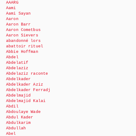
AAARG
Aami
Aami Sayan
Aaron
Aaron Barr
Aaron Cometbus
Aaron Sievers
abandonné lors
abattoir rituel
Abbie Hoffman
Abdel
Abdelatif
Abdelaziz
Abdelaziz raconte
Abdelkader
Abdelkader Aziz
Abdelkader Ferradj
Abdelmajid
Abdelmajid Kalai
Abdil
Abdoulaye Wade
Abdul Kader
Abdulkarim
Abdullah
Abel