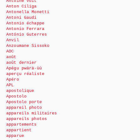
Antoine voit
Anton Ciliga
Antonella Monetti
Antoni Gaudi
Antonio échappe
Antonio Ferrara
António Guterres
Anvil
Anzoumane Sissoko
AOC
août
août dernier
Apégu pwärä-ùù
aperçu réaliste
Apéro
APL
apostolique
Apostolo
Apostolo porte
appareil photo
appareils militaires
appareils photos
appartements
appartient
apparue