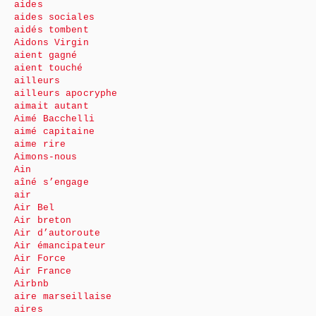
aides
aides sociales
aidés tombent
Aidons Virgin
aient gagné
aient touché
ailleurs
ailleurs apocryphe
aimait autant
Aimé Bacchelli
aimé capitaine
aime rire
Aimons-nous
Ain
aîné s’engage
air
Air Bel
Air breton
Air d’autoroute
Air émancipateur
Air Force
Air France
Airbnb
aire marseillaise
aires