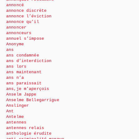
annoncé
annonce discrète
annonce l’éviction
annonce qu’il
annoncer
annonceurs
annuel s’impose
Anonyme
ans
ans condamnée
ans d’interdiction
ans lors
ans maintenant
ans n’a
ans paraissait
ans,je m’aperçois
Anselm Jappe
Anselme Bellegarrigue
Anslinger
Ant
Antelme
antennes
antennes relais
anthologie érudite