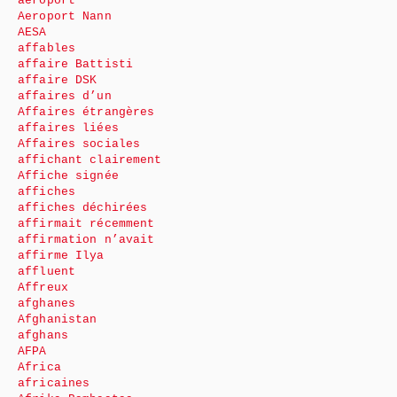
aéroport
Aeroport Nann
AESA
affables
affaire Battisti
affaire DSK
affaires d’un
Affaires étrangères
affaires liées
Affaires sociales
affichant clairement
Affiche signée
affiches
affiches déchirées
affirmait récemment
affirmation n’avait
affirme Ilya
affluent
Affreux
afghanes
Afghanistan
afghans
AFPA
Africa
africaines