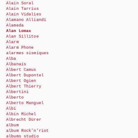
Alain Soral
Alain Tarrius
Alain Vidalies
Alamano Alliandi
Alameda
Alan Lomax
Alan Sillitoe
Alarm
Alarm Phone
alarmes sismiques
Alba
Albanais
Albert Camus
Albert Dupontel
Albert Ogien
Albert Thierry
Albertini
Alberto
Alberto Manguel
Albi
Albin Michel
Albrecht Dürer
album
album Rock’n’riot
albums studio