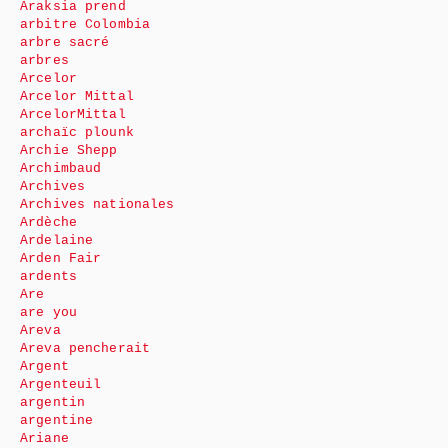
Araksia prend
arbitre Colombia
arbre sacré
arbres
Arcelor
Arcelor Mittal
ArcelorMittal
archaïc plounk
Archie Shepp
Archimbaud
Archives
Archives nationales
Ardèche
Ardelaine
Arden Fair
ardents
Are
are you
Areva
Areva pencherait
Argent
Argenteuil
argentin
argentine
Ariane