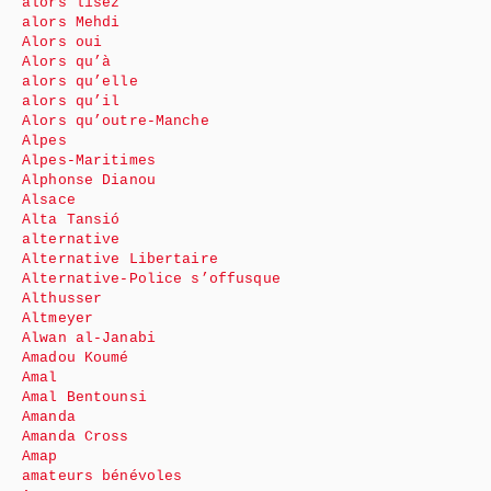
alors lisez
alors Mehdi
Alors oui
Alors qu’à
alors qu’elle
alors qu’il
Alors qu’outre-Manche
Alpes
Alpes-Maritimes
Alphonse Dianou
Alsace
Alta Tansió
alternative
Alternative Libertaire
Alternative-Police s’offusque
Althusser
Altmeyer
Alwan al-Janabi
Amadou Koumé
Amal
Amal Bentounsi
Amanda
Amanda Cross
Amap
amateurs bénévoles