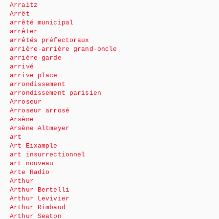
Arraitz
Arrêt
arrêté municipal
arrêter
arrêtés préfectoraux
arrière-arrière grand-oncle
arrière-garde
arrivé
arrive place
arrondissement
arrondissement parisien
Arroseur
Arroseur arrosé
Arsène
Arsène Altmeyer
art
Art Eixample
art insurrectionnel
art nouveau
Arte Radio
Arthur
Arthur Bertelli
Arthur Levivier
Arthur Rimbaud
Arthur Seaton