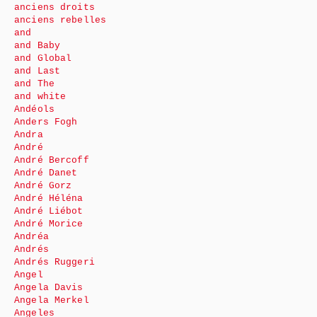
anciens droits
anciens rebelles
and
and Baby
and Global
and Last
and The
and white
Andéols
Anders Fogh
Andra
André
André Bercoff
André Danet
André Gorz
André Héléna
André Liébot
André Morice
Andréa
Andrés
Andrés Ruggeri
Angel
Angela Davis
Angela Merkel
Angeles