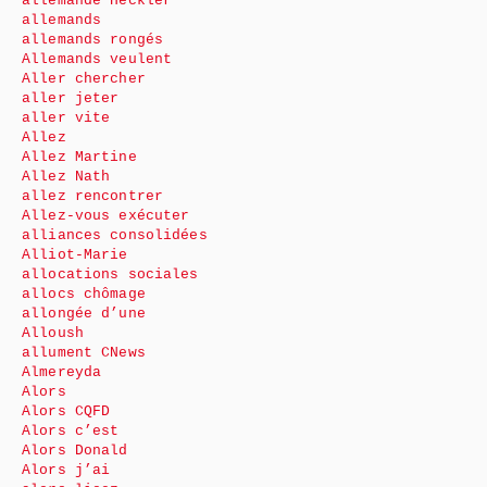
allemande Heckler
allemands
allemands rongés
Allemands veulent
Aller chercher
aller jeter
aller vite
Allez
Allez Martine
Allez Nath
allez rencontrer
Allez-vous exécuter
alliances consolidées
Alliot-Marie
allocations sociales
allocs chômage
allongée d’une
Alloush
allument CNews
Almereyda
Alors
Alors CQFD
Alors c’est
Alors Donald
Alors j’ai