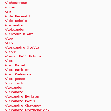
Alchourroun
alcool
ALD
Alde Hemendik
Aldo Rebelo
Alejandro
Aleksander
alentour n’ont
Alep
ALÈS
Alessandro Stella
Alèssi
Alèssi Dell’Umbria
Alex
Alex Baladi
Alex Barbier
Alex Cadourcy
Alex pense
Alex Türk
Alexander
Alexandre
Alexandre Berkman
Alexandre Boris
Alexandre Chayanov
Alexandre Grothendieck