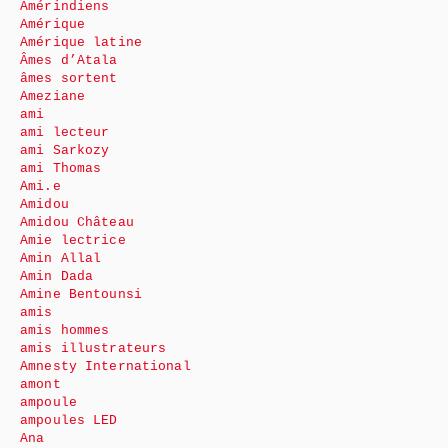
Amérindiens
Amérique
Amérique latine
Âmes d’Atala
âmes sortent
Ameziane
ami
ami lecteur
ami Sarkozy
ami Thomas
Ami.e
Amidou
Amidou Château
Amie lectrice
Amin Allal
Amin Dada
Amine Bentounsi
amis
amis hommes
amis illustrateurs
Amnesty International
amont
ampoule
ampoules LED
Ana