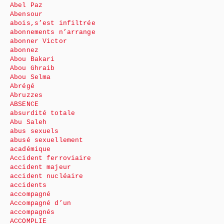
Abel Paz
Abensour
abois,s’est infiltrée
abonnements n’arrange
abonner Victor
abonnez
Abou Bakari
Abou Ghraib
Abou Selma
Abrégé
Abruzzes
ABSENCE
absurdité totale
Abu Saleh
abus sexuels
abusé sexuellement
académique
Accident ferroviaire
accident majeur
accident nucléaire
accidents
accompagné
Accompagné d’un
accompagnés
ACCOMPLIE