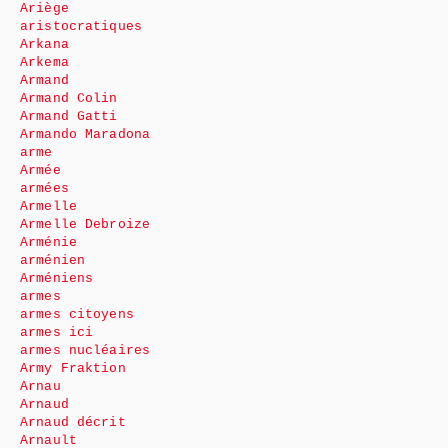
Ariège
aristocratiques
Arkana
Arkema
Armand
Armand Colin
Armand Gatti
Armando Maradona
arme
Armée
armées
Armelle
Armelle Debroize
Arménie
arménien
Arméniens
armes
armes citoyens
armes ici
armes nucléaires
Army Fraktion
Arnau
Arnaud
Arnaud décrit
Arnault