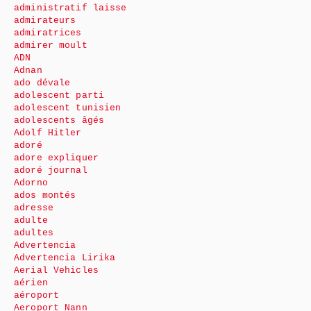
administratif laisse
admirateurs
admiratrices
admirer moult
ADN
Adnan
ado dévale
adolescent parti
adolescent tunisien
adolescents âgés
Adolf Hitler
adoré
adore expliquer
adoré journal
Adorno
ados montés
adresse
adulte
adultes
Advertencia
Advertencia Lirika
Aerial Vehicles
aérien
aéroport
Aeroport Nann