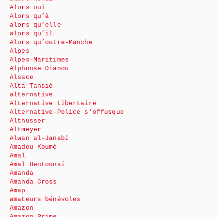
Alors oui
Alors qu’à
alors qu’elle
alors qu’il
Alors qu’outre-Manche
Alpes
Alpes-Maritimes
Alphonse Dianou
Alsace
Alta Tansió
alternative
Alternative Libertaire
Alternative-Police s’offusque
Althusser
Altmeyer
Alwan al-Janabi
Amadou Koumé
Amal
Amal Bentounsi
Amanda
Amanda Cross
Amap
amateurs bénévoles
Amazon
Amazon Prime