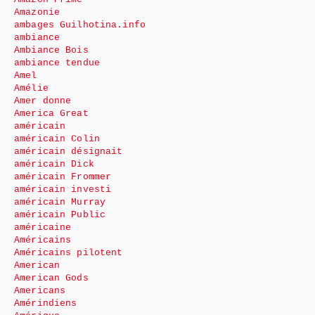
Amazonie
ambages Guilhotina.info
ambiance
Ambiance Bois
ambiance tendue
Amel
Amélie
Amer donne
America Great
américain
américain Colin
américain désignait
américain Dick
américain Frommer
américain investi
américain Murray
américain Public
américaine
Américains
Américains pilotent
American
American Gods
Americans
Amérindiens