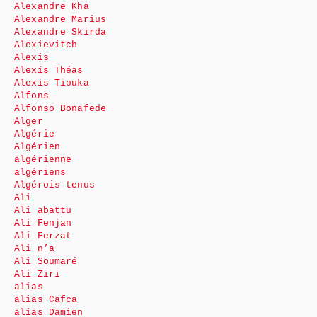
Alexandre Kha
Alexandre Marius
Alexandre Skirda
Alexievitch
Alexis
Alexis Théas
Alexis Tiouka
Alfons
Alfonso Bonafede
Alger
Algérie
Algérien
algérienne
algériens
Algérois tenus
Ali
Ali abattu
Ali Fenjan
Ali Ferzat
Ali n’a
Ali Soumaré
Ali Ziri
alias
alias Cafca
alias Damien