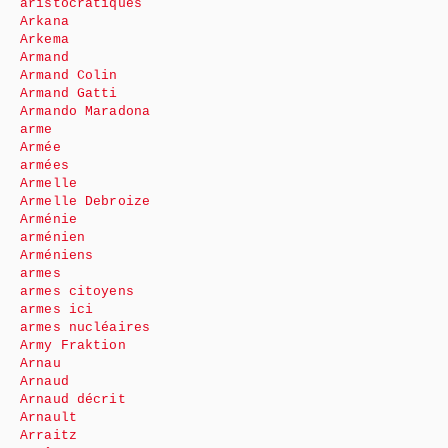
aristocratiques
Arkana
Arkema
Armand
Armand Colin
Armand Gatti
Armando Maradona
arme
Armée
armées
Armelle
Armelle Debroize
Arménie
arménien
Arméniens
armes
armes citoyens
armes ici
armes nucléaires
Army Fraktion
Arnau
Arnaud
Arnaud décrit
Arnault
Arraitz