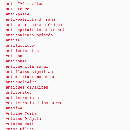
anti-IVG revêtus
anti-Le Pen
anti-passe
anti-patriotard Frans
antiautoritaire américain
anticapitaliste affichant
antidouleurs opiacés
antifa
antifasciste
antiféministes
Antigone
Antigones
antiguérilla surgi
antillaise signifiant
antimilitarisme offensif
antinucléaire
antiques civilités
antisémites
antiterroriste
Antiterroriste instaurée
Antoine
Antoine Costa
Antoine D’Agata
Antoine voit
Anton Ciliga