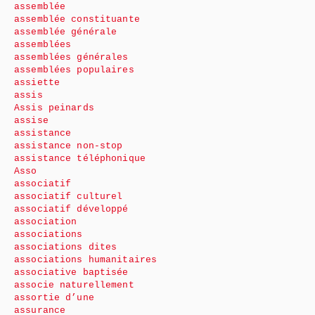
assemblée
assemblée constituante
assemblée générale
assemblées
assemblées générales
assemblées populaires
assiette
assis
Assis peinards
assise
assistance
assistance non-stop
assistance téléphonique
Asso
associatif
associatif culturel
associatif développé
association
associations
associations dites
associations humanitaires
associative baptisée
associe naturellement
assortie d’une
assurance