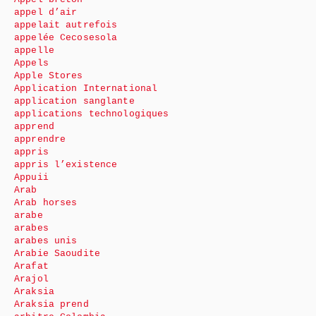
appel d’air
appelait autrefois
appelée Cecosesola
appelle
Appels
Apple Stores
Application International
application sanglante
applications technologiques
apprend
apprendre
appris
appris l’existence
Appuii
Arab
Arab horses
arabe
arabes
arabes unis
Arabie Saoudite
Arafat
Arajol
Araksia
Araksia prend