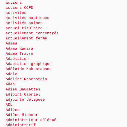
actions
actions CQFD
activités
activités nautiques
activités saines
actuel titulaire
actuellement concentrée
actuellement fermé
Adama
Adama Kamara
Adama Traoré
Adaptation
Adaptation graphique
Adélaïde Mukantabana
Adèle
Adeline Rosenstein
Aden
Adieu Baumettes
adjoint Gabriel
adjointe déléguée
ADL
Adlène
Adlène Hicheur
administrateur délégué
administratif