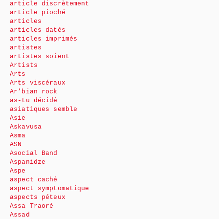
article discrètement
article pioché
articles
articles datés
articles imprimés
artistes
artistes soient
Artists
Arts
Arts viscéraux
Ar’bian rock
as-tu décidé
asiatiques semble
Asie
Askavusa
Asma
ASN
Asocial Band
Aspanidze
Aspe
aspect caché
aspect symptomatique
aspects péteux
Assa Traoré
Assad