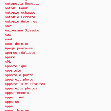
Antonella Monetti
Antoni Gaudi
Antonio échappe
Antonio Ferrara
António Guterres
Anvil
Anzoumane Sissoko
AOC
août
août dernier
Apégu pwärä-ùù
aperçu réaliste
Apéro
APL
apostolique
Apostolo
Apostolo porte
appareil photo
appareils militaires
appareils photos
appartements
appartient
apparue
appel
Appel breton