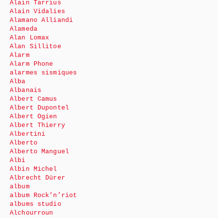
Alain Tarrius
Alain Vidalies
Alamano Alliandi
Alameda
Alan Lomax
Alan Sillitoe
Alarm
Alarm Phone
alarmes sismiques
Alba
Albanais
Albert Camus
Albert Dupontel
Albert Ogien
Albert Thierry
Albertini
Alberto
Alberto Manguel
Albi
Albin Michel
Albrecht Dürer
album
album Rock’n’riot
albums studio
Alchourroun