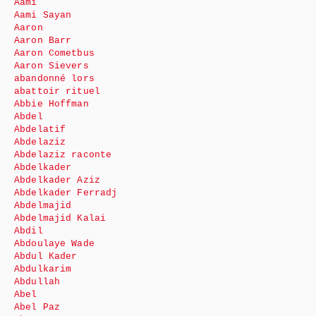
Aami
Aami Sayan
Aaron
Aaron Barr
Aaron Cometbus
Aaron Sievers
abandonné lors
abattoir rituel
Abbie Hoffman
Abdel
Abdelatif
Abdelaziz
Abdelaziz raconte
Abdelkader
Abdelkader Aziz
Abdelkader Ferradj
Abdelmajid
Abdelmajid Kalai
Abdil
Abdoulaye Wade
Abdul Kader
Abdulkarim
Abdullah
Abel
Abel Paz