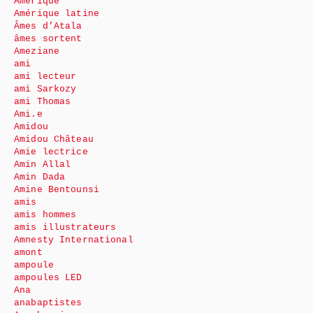
Amérique
Amérique latine
Âmes d’Atala
âmes sortent
Ameziane
ami
ami lecteur
ami Sarkozy
ami Thomas
Ami.e
Amidou
Amidou Château
Amie lectrice
Amin Allal
Amin Dada
Amine Bentounsi
amis
amis hommes
amis illustrateurs
Amnesty International
amont
ampoule
ampoules LED
Ana
anabaptistes