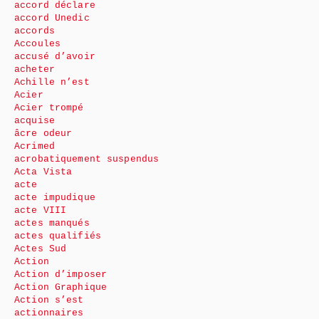
accord déclare
accord Unedic
accords
Accoules
accusé d’avoir
acheter
Achille n’est
Acier
Acier trompé
acquise
âcre odeur
Acrimed
acrobatiquement suspendus
Acta Vista
acte
acte impudique
acte VIII
actes manqués
actes qualifiés
Actes Sud
Action
Action d’imposer
Action Graphique
Action s’est
actionnaires