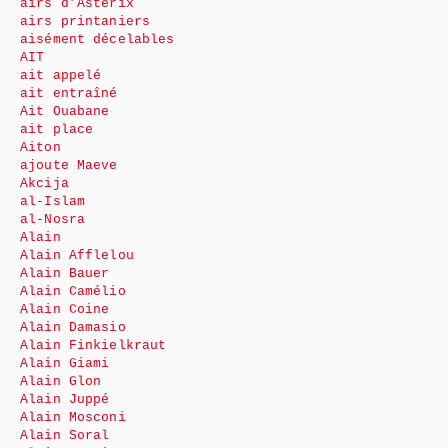
airs d’Astérix
airs printaniers
aisément décelables
AIT
ait appelé
ait entraîné
Ait Ouabane
ait place
Aiton
ajoute Maeve
Akcija
al-Islam
al-Nosra
Alain
Alain Afflelou
Alain Bauer
Alain Camélio
Alain Coine
Alain Damasio
Alain Finkielkraut
Alain Giami
Alain Glon
Alain Juppé
Alain Mosconi
Alain Soral