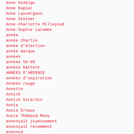
Anne Hidalgo
Anne Kupiec
Anne Lauvergeon
Anne Steiner
Anne-Charlotte Millepied
Anne-Sophie Lacombe
année
année Charlie
année d’élection
année marque
années
années 50-60
années battent
ANNÉES D’ABSENCE
années d’aspiration
Années rouge
Annette
Annick
Annick Girardin
Annie
Annie Ernaux
Annie Thébaud-Mony
annonçait joyeusement
annonçait récemment
annoncé