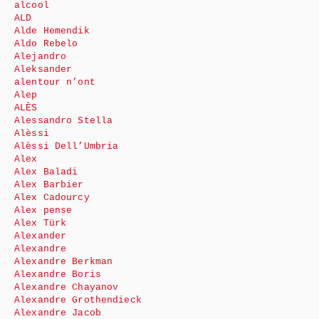
alcool
ALD
Alde Hemendik
Aldo Rebelo
Alejandro
Aleksander
alentour n’ont
Alep
ALÈS
Alessandro Stella
Alèssi
Alèssi Dell’Umbria
Alex
Alex Baladi
Alex Barbier
Alex Cadourcy
Alex pense
Alex Türk
Alexander
Alexandre
Alexandre Berkman
Alexandre Boris
Alexandre Chayanov
Alexandre Grothendieck
Alexandre Jacob