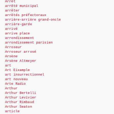
Arrêt
arrêté municipal
arrêter
arrêtés préfectoraux
arrière-arrière grand-oncle
arrière-garde
arrivé
arrive place
arrondissement
arrondissement parisien
Arroseur
Arroseur arrosé
Arsène
Arsène Altmeyer
art
Art Eixample
art insurrectionnel
art nouveau
Arte Radio
Arthur
Arthur Bertelli
Arthur Levivier
Arthur Rimbaud
Arthur Seaton
article