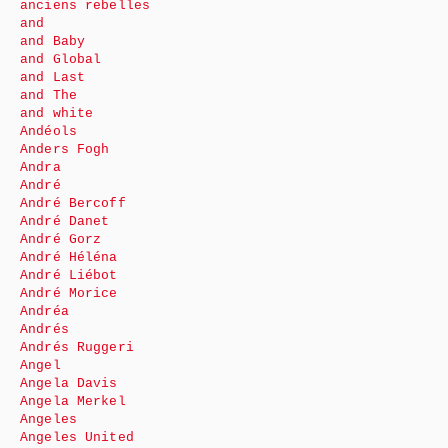
anciens rebelles
and
and Baby
and Global
and Last
and The
and white
Andéols
Anders Fogh
Andra
André
André Bercoff
André Danet
André Gorz
André Héléna
André Liébot
André Morice
Andréa
Andrés
Andrés Ruggeri
Angel
Angela Davis
Angela Merkel
Angeles
Angeles United