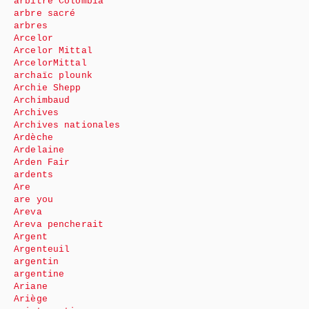
arbitre Colombia
arbre sacré
arbres
Arcelor
Arcelor Mittal
ArcelorMittal
archaïc plounk
Archie Shepp
Archimbaud
Archives
Archives nationales
Ardèche
Ardelaine
Arden Fair
ardents
Are
are you
Areva
Areva pencherait
Argent
Argenteuil
argentin
argentine
Ariane
Ariège