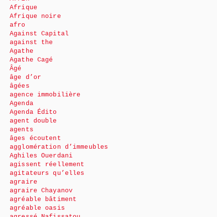
Afrique
Afrique noire
afro
Against Capital
against the
Agathe
Agathe Cagé
Âgé
âge d’or
âgées
agence immobilière
Agenda
Agenda Édito
agent double
agents
âges écoutent
agglomération d’immeubles
Aghiles Ouerdani
agissent réellement
agitateurs qu’elles
agraire
agraire Chayanov
agréable bâtiment
agréable oasis
agressé Nafissatou