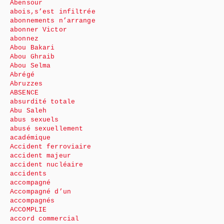
Abensour
abois,s’est infiltrée
abonnements n’arrange
abonner Victor
abonnez
Abou Bakari
Abou Ghraib
Abou Selma
Abrégé
Abruzzes
ABSENCE
absurdité totale
Abu Saleh
abus sexuels
abusé sexuellement
académique
Accident ferroviaire
accident majeur
accident nucléaire
accidents
accompagné
Accompagné d’un
accompagnés
ACCOMPLIE
accord commercial