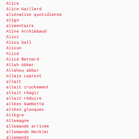
Alice
Alice Gaillard
aliénation quotidienne
align
alimentaire
Aline Archimbaud
Aliot
Aliou Sall
Alison
Alizé
Alizé Bernard
Allah Akbar
Allahou akbar
Allain Leprest
allait
allait cruchement
allait réagir
allait réduire
allées Gambetta
allées glauques
Allègre
Allemagne
allemande arrivée
allemande Heckler
allemands