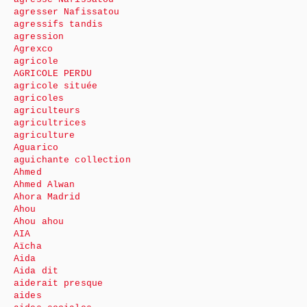
agresser Nafissatou
agressifs tandis
agression
Agrexco
agricole
AGRICOLE PERDU
agricole située
agricoles
agriculteurs
agricultrices
agriculture
Aguarico
aguichante collection
Ahmed
Ahmed Alwan
Ahora Madrid
Ahou
Ahou ahou
AIA
Aïcha
Aida
Aida dit
aiderait presque
aides