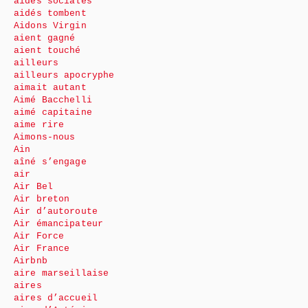
aides sociales
aidés tombent
Aidons Virgin
aient gagné
aient touché
ailleurs
ailleurs apocryphe
aimait autant
Aimé Bacchelli
aimé capitaine
aime rire
Aimons-nous
Ain
aîné s’engage
air
Air Bel
Air breton
Air d’autoroute
Air émancipateur
Air Force
Air France
Airbnb
aire marseillaise
aires
aires d’accueil