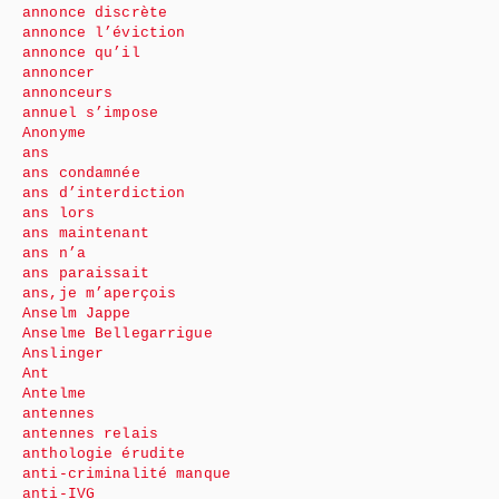
annonce discrète
annonce l’éviction
annonce qu’il
annoncer
annonceurs
annuel s’impose
Anonyme
ans
ans condamnée
ans d’interdiction
ans lors
ans maintenant
ans n’a
ans paraissait
ans,je m’aperçois
Anselm Jappe
Anselme Bellegarrigue
Anslinger
Ant
Antelme
antennes
antennes relais
anthologie érudite
anti-criminalité manque
anti-IVG