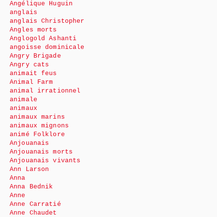
Angélique Huguin
anglais
anglais Christopher
Angles morts
Anglogold Ashanti
angoisse dominicale
Angry Brigade
Angry cats
animait feus
Animal Farm
animal irrationnel
animale
animaux
animaux marins
animaux mignons
animé Folklore
Anjouanais
Anjouanais morts
Anjouanais vivants
Ann Larson
Anna
Anna Bednik
Anne
Anne Carratié
Anne Chaudet