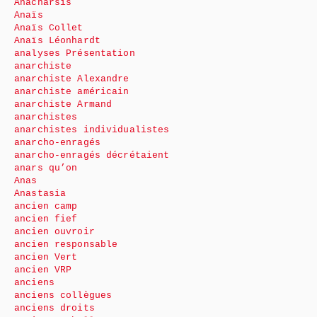
Anacharsis
Anaïs
Anaïs Collet
Anaïs Léonhardt
analyses Présentation
anarchiste
anarchiste Alexandre
anarchiste américain
anarchiste Armand
anarchistes
anarchistes individualistes
anarcho-enragés
anarcho-enragés décrétaient
anars qu’on
Anas
Anastasia
ancien camp
ancien fief
ancien ouvroir
ancien responsable
ancien Vert
ancien VRP
anciens
anciens collègues
anciens droits