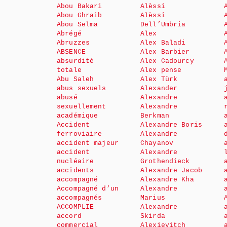
Abou Bakari
Alèssi
Abou Ghraib
Alèssi
Abou Selma
Dell’Umbria
Abrégé
Alex
Abruzzes
Alex Baladi
ABSENCE
Alex Barbier
absurdité
Alex Cadourcy
totale
Alex pense
Abu Saleh
Alex Türk
abus sexuels
Alexander
abusé
Alexandre
sexuellement
Alexandre
académique
Berkman
Accident
Alexandre Boris
ferroviaire
Alexandre
accident majeur
Chayanov
accident
Alexandre
nucléaire
Grothendieck
accidents
Alexandre Jacob
accompagné
Alexandre Kha
Accompagné d’un
Alexandre
accompagnés
Marius
ACCOMPLIE
Alexandre
accord
Skirda
commercial
Alexievitch