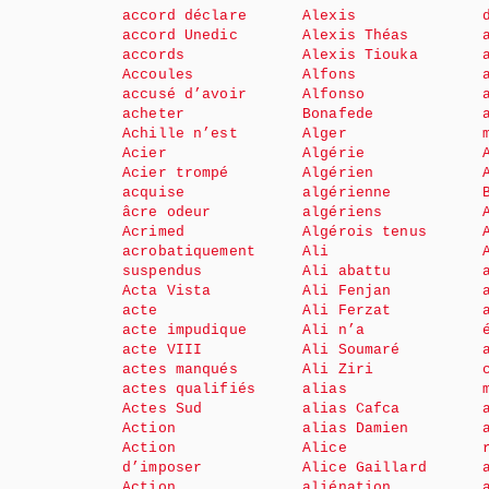
accord déclare
Alexis
accord Unedic
Alexis Théas
accords
Alexis Tiouka
Accoules
Alfons
accusé d’avoir
Alfonso
acheter
Bonafede
Achille n’est
Alger
Acier
Algérie
Acier trompé
Algérien
acquise
algérienne
âcre odeur
algériens
Acrimed
Algérois tenus
acrobatiquement
Ali
suspendus
Ali abattu
Acta Vista
Ali Fenjan
acte
Ali Ferzat
acte impudique
Ali n’a
acte VIII
Ali Soumaré
actes manqués
Ali Ziri
actes qualifiés
alias
Actes Sud
alias Cafca
Action
alias Damien
Action
Alice
d’imposer
Alice Gaillard
Action
aliénation