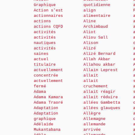
Graphique
quotidienne
Action s’est
align
actionnaires
alimentaire
actions
Aline
actions CQFD
Archimbaud
activités
Aliot
activités
Aliou Sall
nautiques
Alison
activités
Alizé
saines
Alizé Bernard
actuel
Allah Akbar
titulaire
Allahou akbar
actuellement
Allain Leprest
concentrée
allait
actuellement
allait
fermé
cruchement
Adama
allait réagir
Adama Kamara
allait réduire
Adama Traoré
allées Gambetta
Adaptation
allées glauques
Adaptation
Allègre
graphique
Allemagne
Adélaïde
allemande
Mukantabana
arrivée