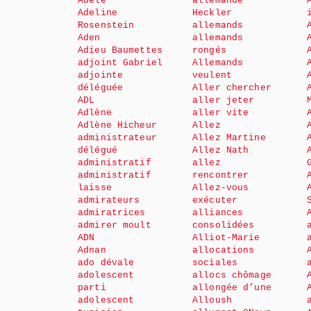
Adèle
allemande
Adeline
Heckler
Rosenstein
allemands
Aden
allemands
Adieu Baumettes
rongés
adjoint Gabriel
Allemands
adjointe
veulent
déléguée
Aller chercher
ADL
aller jeter
Adlène
aller vite
Adlène Hicheur
Allez
administrateur
Allez Martine
délégué
Allez Nath
administratif
allez
administratif
rencontrer
laisse
Allez-vous
admirateurs
exécuter
admiratrices
alliances
admirer moult
consolidées
ADN
Alliot-Marie
Adnan
allocations
ado dévale
sociales
adolescent
allocs chômage
parti
allongée d’une
adolescent
Alloush