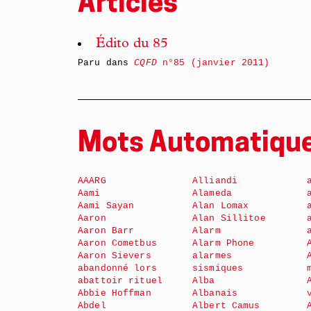
Articles
Édito du 85
Paru dans
CQFD
n°85 (janvier 2011)
Mots Automatiqu
AAARG
Alliandi
Aami
Alameda
Aami Sayan
Alan Lomax
Aaron
Alan Sillitoe
Aaron Barr
Alarm
Aaron Cometbus
Alarm Phone
Aaron Sievers
alarmes
abandonné lors
sismiques
abattoir rituel
Alba
Abbie Hoffman
Albanais
Abdel
Albert Camus