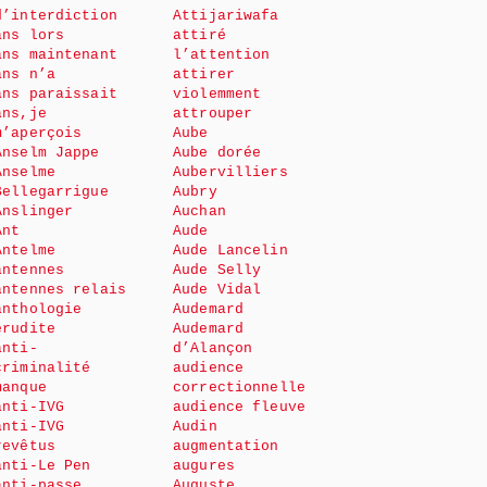
d’interdiction
Attijariwafa
ans lors
attiré
ans maintenant
l’attention
ans n’a
attirer
ans paraissait
violemment
ans,je
attrouper
m’aperçois
Aube
Anselm Jappe
Aube dorée
Anselme
Aubervilliers
Bellegarrigue
Aubry
Anslinger
Auchan
Ant
Aude
Antelme
Aude Lancelin
antennes
Aude Selly
antennes relais
Aude Vidal
anthologie
Audemard
érudite
Audemard
anti-
d’Alançon
criminalité
audience
manque
correctionnelle
anti-IVG
audience fleuve
anti-IVG
Audin
revêtus
augmentation
anti-Le Pen
augures
anti-passe
Auguste