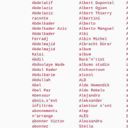
Abdelatif
Albert Dupontel
Abdelaziz
Albert Ogien
Abdelaziz
Albert Thierry
raconte
Albertini
Abdelkader
Alberto
Abdelkader Aziz
Alberto Manguel
Abdelkader
Albi
Ferradj
Albin Michel
Abdelmajid
Albrecht Dürer
Abdelmajid
album
Kalai
album
Abdil
Rock’n’riot
Abdoulaye Wade
albums studio
Abdul Kader
Alchourroun
Abdulkarim
alcool
Abdullah
ALD
Abel
Alde Hemendik
Abel Paz
Aldo Rebelo
Abensour
Alejandro
abois,s’est
Aleksander
infiltrée
alentour n’ont
abonnements
Alep
n’arrange
ALÈS
abonner Victor
Alessandro
abonnez
Stella