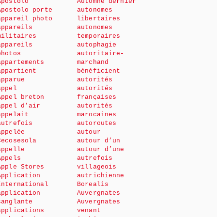
Apostolo
Automne dernier
Apostolo porte
autonomes
appareil photo
libertaires
appareils
autonomes
militaires
temporaires
appareils
autophagie
photos
autoritaire-
appartements
marchand
appartient
bénéficient
apparue
autorités
appel
autorités
Appel breton
françaises
appel d’air
autorités
appelait
marocaines
autrefois
autoroutes
appelée
autour
Cecosesola
autour d’un
appelle
autour d’une
Appels
autrefois
Apple Stores
villageois
Application
autrichienne
International
Borealis
application
Auvergnates
sanglante
Auvergnates
applications
venant