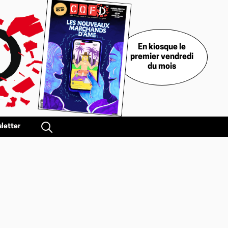
En kiosque le
premier vendredi
du mois
letter