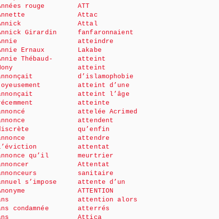
Années rouge
ATT
Annette
Attac
Annick
Attal
Annick Girardin
fanfaronnaient
Annie
atteindre
Annie Ernaux
Lakabe
Annie Thébaud-
atteint
Mony
atteint
annonçait
d’islamophobie
joyeusement
atteint d’une
annonçait
atteint l’âge
récemment
atteinte
annoncé
attelée Acrimed
annonce
attendent
discrète
qu’enfin
annonce
attendre
l’éviction
attentat
annonce qu’il
meurtrier
annoncer
Attentat
annonceurs
sanitaire
annuel s’impose
attente d’un
Anonyme
ATTENTION
ans
attention alors
ans condamnée
atterrés
ans
Attica