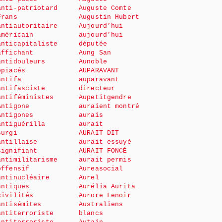
anti-patriotard
Auguste Comte
Frans
Augustin Hubert
antiautoritaire
Aujourd’hui
américain
aujourd’hui
anticapitaliste
députée
affichant
Aung San
antidouleurs
Aunoble
opiacés
AUPARAVANT
antifa
auparavant
antifasciste
directeur
antiféministes
Aupetitgendre
Antigone
auraient montré
Antigones
aurais
antiguérilla
aurait
surgi
AURAIT DIT
antillaise
aurait essuyé
signifiant
AURAIT FONCÉ
antimilitarisme
aurait permis
offensif
Aureasocial
antinucléaire
Aurel
antiques
Aurélia Aurita
civilités
Aurore Lenoir
antisémites
Australiens
antiterroriste
blancs