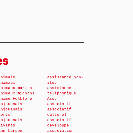
es
animale
assistance non-
animaux
stop
animaux marins
assistance
animaux mignons
téléphonique
animé Folklore
Asso
Anjouanais
associatif
Anjouanais
associatif
morts
culturel
Anjouanais
associatif
vivants
développé
Ann Larson
association