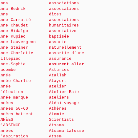
Anna
associations
Anna Bednik
associations
Anne
dites
Anne Carratié
associations
Anne Chaudet
humanitaires
Anne Hidalgo
associative
Anne Kupiec
baptisée
Anne Lauvergeon
associe
Anne Steiner
naturellement
Anne-Charlotte
assortie d’une
Millepied
assurance
Anne-Sophie
assurent aller
Lacombe
Asturies
année
Atallah
année Charlie
Atayurt
année
atelier
d’élection
Atelier Baie
année marque
ateliers
années
Aténi voyage
années 50-60
Athènes
années battent
Atomic
ANNÉES
Scientists
D’ABSENCE
Atsama
années
Atsama Lafosse
d’aspiration
Atsem