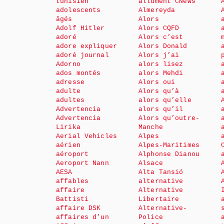
tunisien
allument CNews
adolescents
Almereyda
âgés
Alors
Adolf Hitler
Alors CQFD
adoré
Alors c’est
adore expliquer
Alors Donald
adoré journal
Alors j’ai
Adorno
alors lisez
ados montés
alors Mehdi
adresse
Alors oui
adulte
Alors qu’à
adultes
alors qu’elle
Advertencia
alors qu’il
Advertencia
Alors qu’outre-
Lirika
Manche
Aerial Vehicles
Alpes
aérien
Alpes-Maritimes
aéroport
Alphonse Dianou
Aeroport Nann
Alsace
AESA
Alta Tansió
affables
alternative
affaire
Alternative
Battisti
Libertaire
affaire DSK
Alternative-
affaires d’un
Police