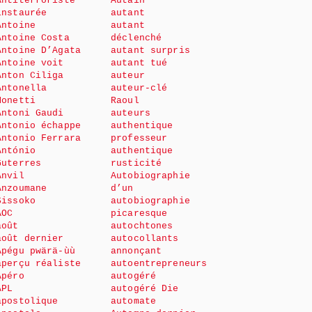
Antiterroriste
Autain
instaurée
autant
Antoine
autant
Antoine Costa
déclenché
Antoine D’Agata
autant surpris
Antoine voit
autant tué
Anton Ciliga
auteur
Antonella
auteur-clé
Monetti
Raoul
Antoni Gaudi
auteurs
Antonio échappe
authentique
Antonio Ferrara
professeur
António
authentique
Guterres
rusticité
Anvil
Autobiographie
Anzoumane
d’un
Sissoko
autobiographie
AOC
picaresque
août
autochtones
août dernier
autocollants
Apégu pwärä-ùù
annonçant
aperçu réaliste
autoentrepreneurs
Apéro
autogéré
APL
autogéré Die
apostolique
automate