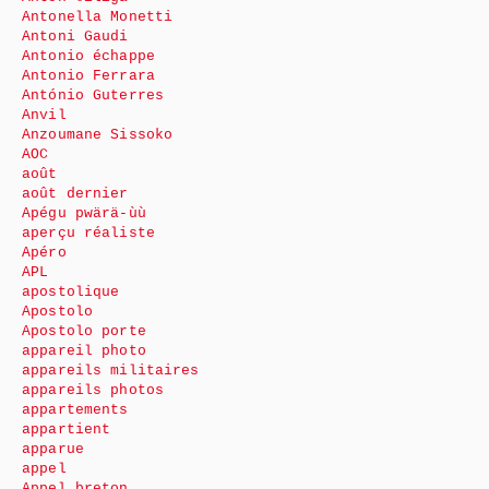
Antonella Monetti
Antoni Gaudi
Antonio échappe
Antonio Ferrara
António Guterres
Anvil
Anzoumane Sissoko
AOC
août
août dernier
Apégu pwärä-ùù
aperçu réaliste
Apéro
APL
apostolique
Apostolo
Apostolo porte
appareil photo
appareils militaires
appareils photos
appartements
appartient
apparue
appel
Appel breton