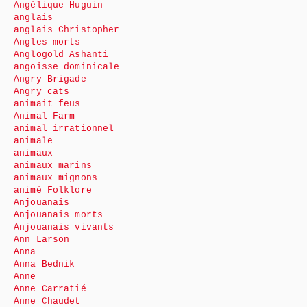
Angélique Huguin
anglais
anglais Christopher
Angles morts
Anglogold Ashanti
angoisse dominicale
Angry Brigade
Angry cats
animait feus
Animal Farm
animal irrationnel
animale
animaux
animaux marins
animaux mignons
animé Folklore
Anjouanais
Anjouanais morts
Anjouanais vivants
Ann Larson
Anna
Anna Bednik
Anne
Anne Carratié
Anne Chaudet