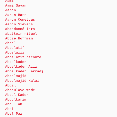
Aami
Aami Sayan
Aaron
Aaron Barr
Aaron Cometbus
Aaron Sievers
abandonné lors
abattoir rituel
Abbie Hoffman
Abdel
Abdelatif
Abdelaziz
Abdelaziz raconte
Abdelkader
Abdelkader Aziz
Abdelkader Ferradj
Abdelmajid
Abdelmajid Kalai
Abdil
Abdoulaye Wade
Abdul Kader
Abdulkarim
Abdullah
Abel
Abel Paz