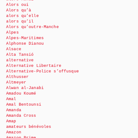
Alors oui
Alors qu’à
alors qu’elle
alors qu’il
Alors qu’outre-Manche
Alpes
Alpes-Maritimes
Alphonse Dianou
Alsace
Alta Tansió
alternative
Alternative Libertaire
Alternative-Police s’offusque
Althusser
Altmeyer
Alwan al-Janabi
Amadou Koumé
Amal
Amal Bentounsi
Amanda
Amanda Cross
Amap
amateurs bénévoles
Amazon
Amazon Prime