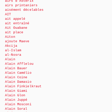
airs d’Astérix
airs printaniers
aisément décelables
AIT
ait appelé
ait entraîné
Ait Ouabane
ait place
Aiton
ajoute Maeve
Akcija
al-Islam
al-Nosra
Alain
Alain Afflelou
Alain Bauer
Alain Camélio
Alain Coine
Alain Damasio
Alain Finkielkraut
Alain Giami
Alain Glon
Alain Juppé
Alain Mosconi
Alain Soral