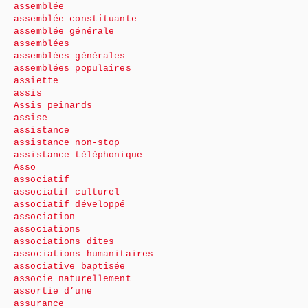
assemblée
assemblée constituante
assemblée générale
assemblées
assemblées générales
assemblées populaires
assiette
assis
Assis peinards
assise
assistance
assistance non-stop
assistance téléphonique
Asso
associatif
associatif culturel
associatif développé
association
associations
associations dites
associations humanitaires
associative baptisée
associe naturellement
assortie d’une
assurance