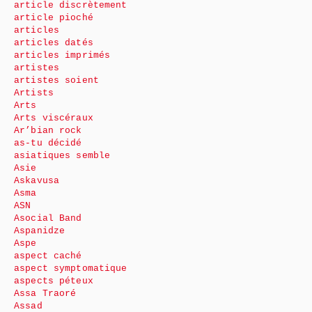
article discrètement
article pioché
articles
articles datés
articles imprimés
artistes
artistes soient
Artists
Arts
Arts viscéraux
Ar’bian rock
as-tu décidé
asiatiques semble
Asie
Askavusa
Asma
ASN
Asocial Band
Aspanidze
Aspe
aspect caché
aspect symptomatique
aspects péteux
Assa Traoré
Assad