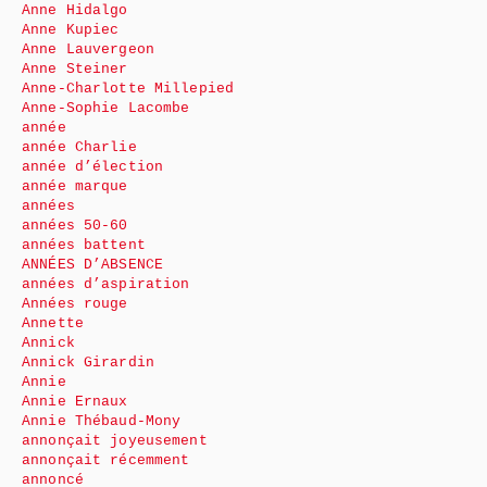
Anne Hidalgo
Anne Kupiec
Anne Lauvergeon
Anne Steiner
Anne-Charlotte Millepied
Anne-Sophie Lacombe
année
année Charlie
année d’élection
année marque
années
années 50-60
années battent
ANNÉES D’ABSENCE
années d’aspiration
Années rouge
Annette
Annick
Annick Girardin
Annie
Annie Ernaux
Annie Thébaud-Mony
annonçait joyeusement
annonçait récemment
annoncé