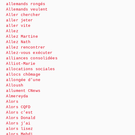
allemands rongés
Allemands veulent
Aller chercher
aller jeter
aller vite
Allez
Allez Martine
Allez Nath
allez rencontrer
Allez-vous exécuter
alliances consolidées
Alliot-Marie
allocations sociales
allocs chômage
allongée d’une
Alloush
allument CNews
Almereyda
Alors
Alors CQFD
Alors c’est
Alors Donald
Alors j’ai
alors lisez
alors Mehdi