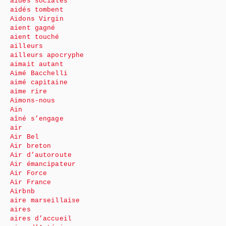
aides sociales
aidés tombent
Aidons Virgin
aient gagné
aient touché
ailleurs
ailleurs apocryphe
aimait autant
Aimé Bacchelli
aimé capitaine
aime rire
Aimons-nous
Ain
aîné s’engage
air
Air Bel
Air breton
Air d’autoroute
Air émancipateur
Air Force
Air France
Airbnb
aire marseillaise
aires
aires d’accueil