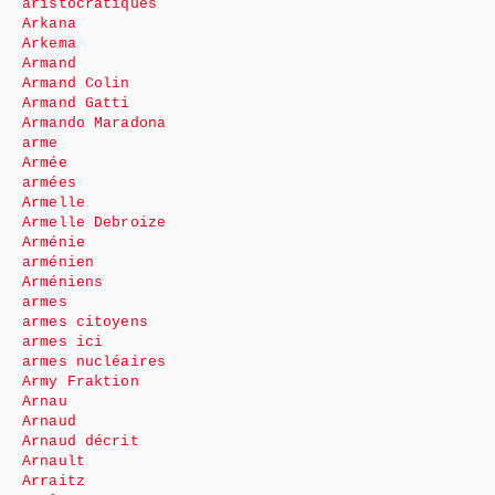
aristocratiques
Arkana
Arkema
Armand
Armand Colin
Armand Gatti
Armando Maradona
arme
Armée
armées
Armelle
Armelle Debroize
Arménie
arménien
Arméniens
armes
armes citoyens
armes ici
armes nucléaires
Army Fraktion
Arnau
Arnaud
Arnaud décrit
Arnault
Arraitz