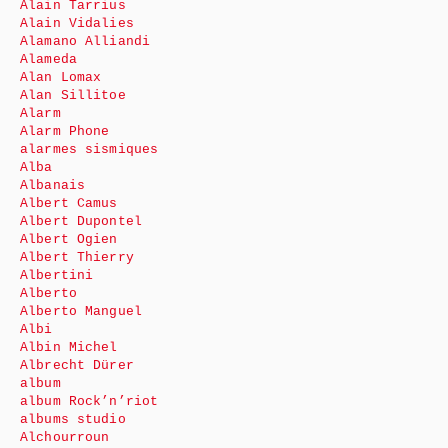
Alain Tarrius
Alain Vidalies
Alamano Alliandi
Alameda
Alan Lomax
Alan Sillitoe
Alarm
Alarm Phone
alarmes sismiques
Alba
Albanais
Albert Camus
Albert Dupontel
Albert Ogien
Albert Thierry
Albertini
Alberto
Alberto Manguel
Albi
Albin Michel
Albrecht Dürer
album
album Rock’n’riot
albums studio
Alchourroun