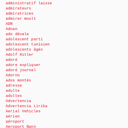
administratif laisse
admirateurs
admiratrices
admirer moult
ADN
Adnan
ado dévale
adolescent parti
adolescent tunisien
adolescents âgés
Adolf Hitler
adoré
adore expliquer
adoré journal
Adorno
ados montés
adresse
adulte
adultes
Advertencia
Advertencia Lirika
Aerial Vehicles
aérien
aéroport
Aeroport Nann