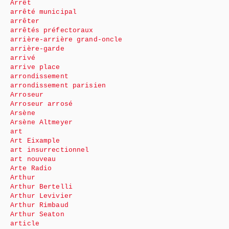
Arrêt
arrêté municipal
arrêter
arrêtés préfectoraux
arrière-arrière grand-oncle
arrière-garde
arrivé
arrive place
arrondissement
arrondissement parisien
Arroseur
Arroseur arrosé
Arsène
Arsène Altmeyer
art
Art Eixample
art insurrectionnel
art nouveau
Arte Radio
Arthur
Arthur Bertelli
Arthur Levivier
Arthur Rimbaud
Arthur Seaton
article