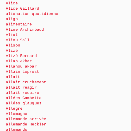
Alice
Alice Gaillard
aliénation quotidienne
align
alimentaire
Aline Archimbaud
Aliot
Aliou Sall
Alison
Alizé
Alizé Bernard
Allah Akbar
Allahou akbar
Allain Leprest
allait
allait cruchement
allait réagir
allait réduire
allées Gambetta
allées glauques
Allègre
Allemagne
allemande arrivée
allemande Heckler
allemands