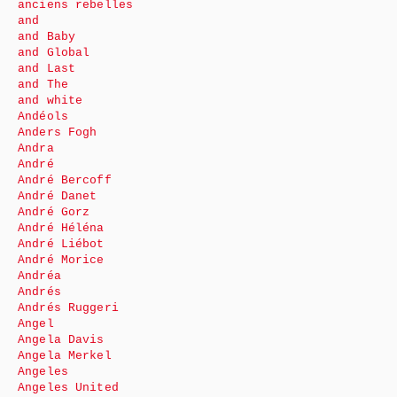
anciens rebelles
and
and Baby
and Global
and Last
and The
and white
Andéols
Anders Fogh
Andra
André
André Bercoff
André Danet
André Gorz
André Héléna
André Liébot
André Morice
Andréa
Andrés
Andrés Ruggeri
Angel
Angela Davis
Angela Merkel
Angeles
Angeles United