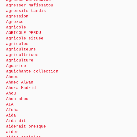
agresser Nafissatou
agressifs tandis
agression
Agrexco
agricole
AGRICOLE PERDU
agricole située
agricoles
agriculteurs
agricultrices
agriculture
Aguarico
aguichante collection
Ahmed
Ahmed Alwan
Ahora Madrid
Ahou
Ahou ahou
AIA
Aïcha
Aida
Aida dit
aiderait presque
aides