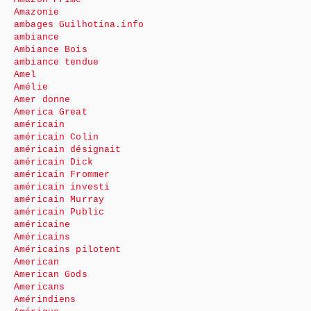
Amazonie
ambages Guilhotina.info
ambiance
Ambiance Bois
ambiance tendue
Amel
Amélie
Amer donne
America Great
américain
américain Colin
américain désignait
américain Dick
américain Frommer
américain investi
américain Murray
américain Public
américaine
Américains
Américains pilotent
American
American Gods
Americans
Amérindiens