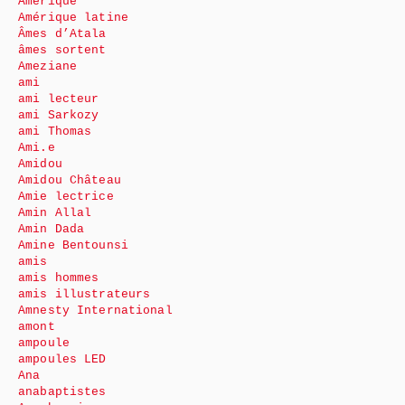
Amérique
Amérique latine
Âmes d’Atala
âmes sortent
Ameziane
ami
ami lecteur
ami Sarkozy
ami Thomas
Ami.e
Amidou
Amidou Château
Amie lectrice
Amin Allal
Amin Dada
Amine Bentounsi
amis
amis hommes
amis illustrateurs
Amnesty International
amont
ampoule
ampoules LED
Ana
anabaptistes