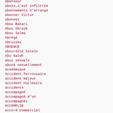
Abensour
abois,s’est infiltrée
abonnements n’arrange
abonner Victor
abonnez
Abou Bakari
Abou Ghraib
Abou Selma
Abrégé
Abruzzes
ABSENCE
absurdité totale
Abu Saleh
abus sexuels
abusé sexuellement
académique
Accident ferroviaire
accident majeur
accident nucléaire
accidents
accompagné
Accompagné d’un
accompagnés
ACCOMPLIE
accord commercial