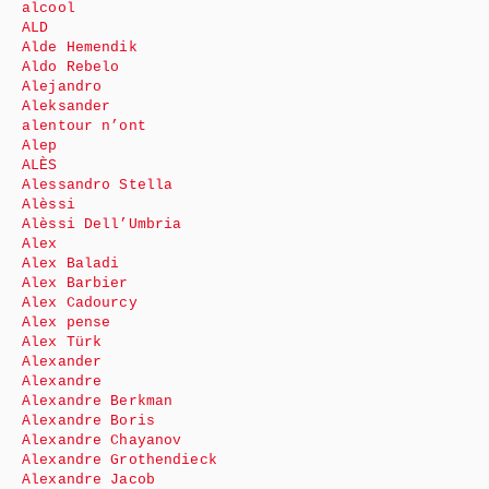
alcool
ALD
Alde Hemendik
Aldo Rebelo
Alejandro
Aleksander
alentour n’ont
Alep
ALÈS
Alessandro Stella
Alèssi
Alèssi Dell’Umbria
Alex
Alex Baladi
Alex Barbier
Alex Cadourcy
Alex pense
Alex Türk
Alexander
Alexandre
Alexandre Berkman
Alexandre Boris
Alexandre Chayanov
Alexandre Grothendieck
Alexandre Jacob