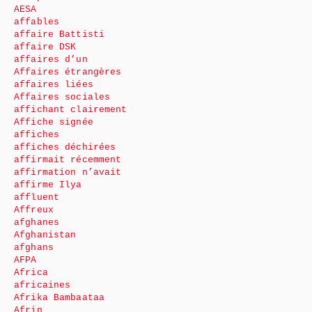
AESA
affables
affaire Battisti
affaire DSK
affaires d’un
Affaires étrangères
affaires liées
Affaires sociales
affichant clairement
Affiche signée
affiches
affiches déchirées
affirmait récemment
affirmation n’avait
affirme Ilya
affluent
Affreux
afghanes
Afghanistan
afghans
AFPA
Africa
africaines
Afrika Bambaataa
Afrin