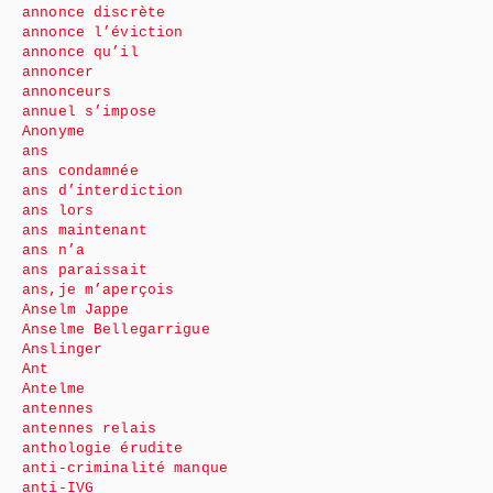
annonce discrète
annonce l’éviction
annonce qu’il
annoncer
annonceurs
annuel s’impose
Anonyme
ans
ans condamnée
ans d’interdiction
ans lors
ans maintenant
ans n’a
ans paraissait
ans,je m’aperçois
Anselm Jappe
Anselme Bellegarrigue
Anslinger
Ant
Antelme
antennes
antennes relais
anthologie érudite
anti-criminalité manque
anti-IVG