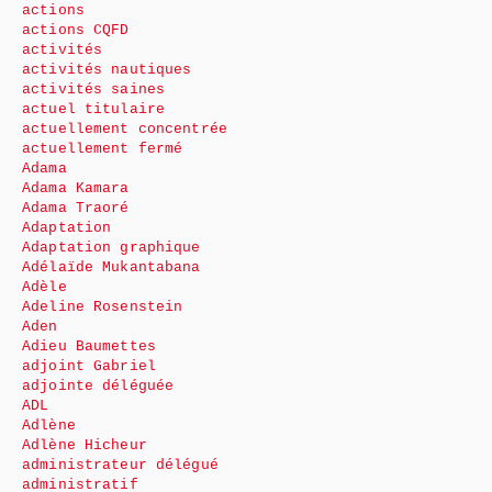
actions
actions CQFD
activités
activités nautiques
activités saines
actuel titulaire
actuellement concentrée
actuellement fermé
Adama
Adama Kamara
Adama Traoré
Adaptation
Adaptation graphique
Adélaïde Mukantabana
Adèle
Adeline Rosenstein
Aden
Adieu Baumettes
adjoint Gabriel
adjointe déléguée
ADL
Adlène
Adlène Hicheur
administrateur délégué
administratif