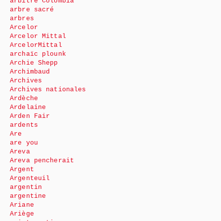
arbitre Colombia
arbre sacré
arbres
Arcelor
Arcelor Mittal
ArcelorMittal
archaïc plounk
Archie Shepp
Archimbaud
Archives
Archives nationales
Ardèche
Ardelaine
Arden Fair
ardents
Are
are you
Areva
Areva pencherait
Argent
Argenteuil
argentin
argentine
Ariane
Ariège