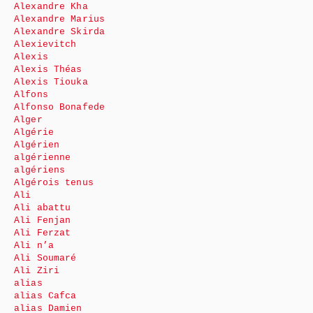
Alexandre Kha
Alexandre Marius
Alexandre Skirda
Alexievitch
Alexis
Alexis Théas
Alexis Tiouka
Alfons
Alfonso Bonafede
Alger
Algérie
Algérien
algérienne
algériens
Algérois tenus
Ali
Ali abattu
Ali Fenjan
Ali Ferzat
Ali n’a
Ali Soumaré
Ali Ziri
alias
alias Cafca
alias Damien