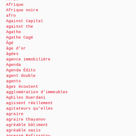
Afrique
Afrique noire
afro
Against Capital
against the
Agathe
Agathe Cagé
Âgé
âge d’or
âgées
agence immobilière
Agenda
Agenda Édito
agent double
agents
âges écoutent
agglomération d’immeubles
Aghiles Ouerdani
agissent réellement
agitateurs qu’elles
agraire
agraire Chayanov
agréable bâtiment
agréable oasis
agressé Nafissatou