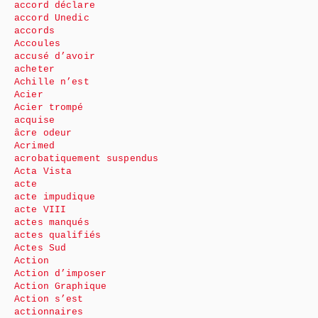
accord déclare
accord Unedic
accords
Accoules
accusé d’avoir
acheter
Achille n’est
Acier
Acier trompé
acquise
âcre odeur
Acrimed
acrobatiquement suspendus
Acta Vista
acte
acte impudique
acte VIII
actes manqués
actes qualifiés
Actes Sud
Action
Action d’imposer
Action Graphique
Action s’est
actionnaires