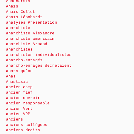
Anacharsis
Anaïs
Anaïs Collet
Anaïs Léonhardt
analyses Présentation
anarchiste
anarchiste Alexandre
anarchiste américain
anarchiste Armand
anarchistes
anarchistes individualistes
anarcho-enragés
anarcho-enragés décrétaient
anars qu’on
Anas
Anastasia
ancien camp
ancien fief
ancien ouvroir
ancien responsable
ancien Vert
ancien VRP
anciens
anciens collègues
anciens droits