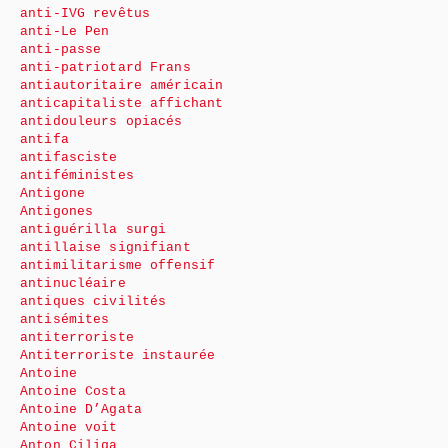
anti-IVG revêtus
anti-Le Pen
anti-passe
anti-patriotard Frans
antiautoritaire américain
anticapitaliste affichant
antidouleurs opiacés
antifa
antifasciste
antiféministes
Antigone
Antigones
antiguérilla surgi
antillaise signifiant
antimilitarisme offensif
antinucléaire
antiques civilités
antisémites
antiterroriste
Antiterroriste instaurée
Antoine
Antoine Costa
Antoine D’Agata
Antoine voit
Anton Ciliga