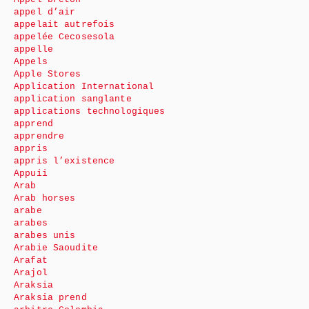
appel d’air
appelait autrefois
appelée Cecosesola
appelle
Appels
Apple Stores
Application International
application sanglante
applications technologiques
apprend
apprendre
appris
appris l’existence
Appuii
Arab
Arab horses
arabe
arabes
arabes unis
Arabie Saoudite
Arafat
Arajol
Araksia
Araksia prend