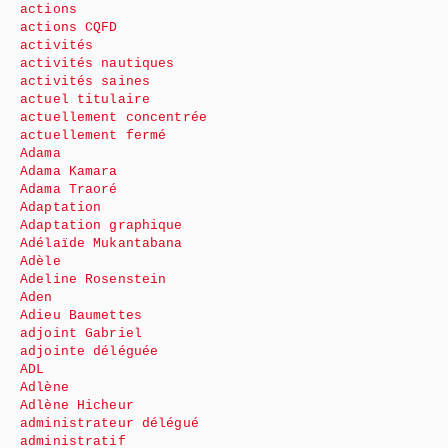
actions
actions CQFD
activités
activités nautiques
activités saines
actuel titulaire
actuellement concentrée
actuellement fermé
Adama
Adama Kamara
Adama Traoré
Adaptation
Adaptation graphique
Adélaïde Mukantabana
Adèle
Adeline Rosenstein
Aden
Adieu Baumettes
adjoint Gabriel
adjointe déléguée
ADL
Adlène
Adlène Hicheur
administrateur délégué
administratif