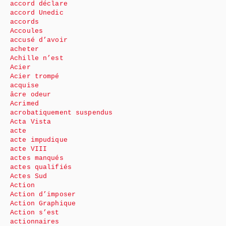
accord déclare
accord Unedic
accords
Accoules
accusé d’avoir
acheter
Achille n’est
Acier
Acier trompé
acquise
âcre odeur
Acrimed
acrobatiquement suspendus
Acta Vista
acte
acte impudique
acte VIII
actes manqués
actes qualifiés
Actes Sud
Action
Action d’imposer
Action Graphique
Action s’est
actionnaires