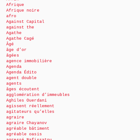
Afrique
Afrique noire
afro
Against Capital
against the
Agathe
Agathe Cagé
Âgé
âge d’or
âgées
agence immobilière
Agenda
Agenda Édito
agent double
agents
âges écoutent
agglomération d’immeubles
Aghiles Ouerdani
agissent réellement
agitateurs qu’elles
agraire
agraire Chayanov
agréable bâtiment
agréable oasis
agressé Nafissatou