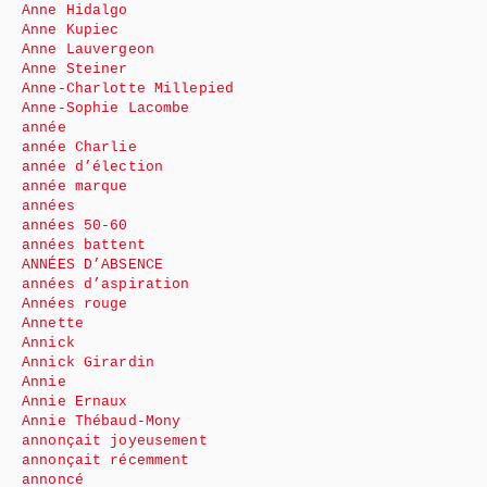
Anne Hidalgo
Anne Kupiec
Anne Lauvergeon
Anne Steiner
Anne-Charlotte Millepied
Anne-Sophie Lacombe
année
année Charlie
année d’élection
année marque
années
années 50-60
années battent
ANNÉES D’ABSENCE
années d’aspiration
Années rouge
Annette
Annick
Annick Girardin
Annie
Annie Ernaux
Annie Thébaud-Mony
annonçait joyeusement
annonçait récemment
annoncé