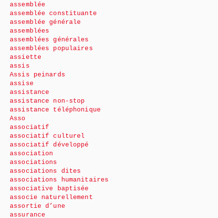
assemblée
assemblée constituante
assemblée générale
assemblées
assemblées générales
assemblées populaires
assiette
assis
Assis peinards
assise
assistance
assistance non-stop
assistance téléphonique
Asso
associatif
associatif culturel
associatif développé
association
associations
associations dites
associations humanitaires
associative baptisée
associe naturellement
assortie d’une
assurance