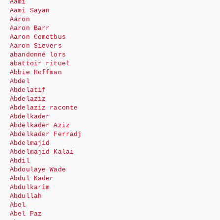
Aami
Aami Sayan
Aaron
Aaron Barr
Aaron Cometbus
Aaron Sievers
abandonné lors
abattoir rituel
Abbie Hoffman
Abdel
Abdelatif
Abdelaziz
Abdelaziz raconte
Abdelkader
Abdelkader Aziz
Abdelkader Ferradj
Abdelmajid
Abdelmajid Kalai
Abdil
Abdoulaye Wade
Abdul Kader
Abdulkarim
Abdullah
Abel
Abel Paz