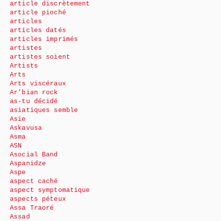
article discrètement
article pioché
articles
articles datés
articles imprimés
artistes
artistes soient
Artists
Arts
Arts viscéraux
Ar’bian rock
as-tu décidé
asiatiques semble
Asie
Askavusa
Asma
ASN
Asocial Band
Aspanidze
Aspe
aspect caché
aspect symptomatique
aspects péteux
Assa Traoré
Assad