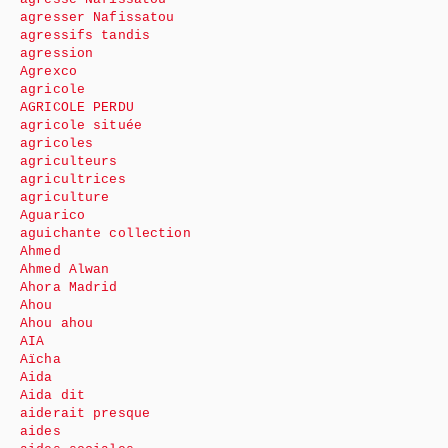
agresser Nafissatou
agressifs tandis
agression
Agrexco
agricole
AGRICOLE PERDU
agricole située
agricoles
agriculteurs
agricultrices
agriculture
Aguarico
aguichante collection
Ahmed
Ahmed Alwan
Ahora Madrid
Ahou
Ahou ahou
AIA
Aïcha
Aida
Aida dit
aiderait presque
aides