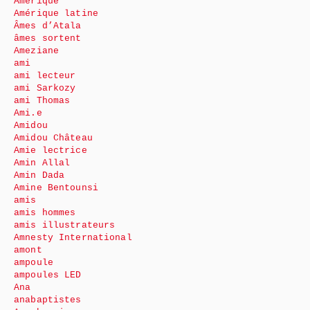
Amérique
Amérique latine
Âmes d’Atala
âmes sortent
Ameziane
ami
ami lecteur
ami Sarkozy
ami Thomas
Ami.e
Amidou
Amidou Château
Amie lectrice
Amin Allal
Amin Dada
Amine Bentounsi
amis
amis hommes
amis illustrateurs
Amnesty International
amont
ampoule
ampoules LED
Ana
anabaptistes