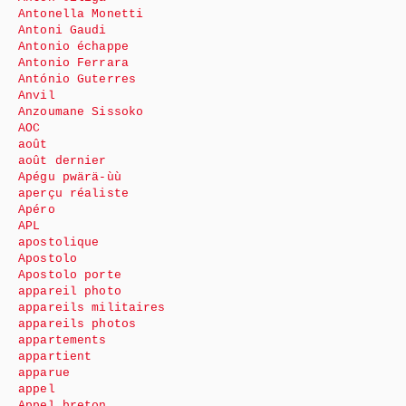
Antonella Monetti
Antoni Gaudi
Antonio échappe
Antonio Ferrara
António Guterres
Anvil
Anzoumane Sissoko
AOC
août
août dernier
Apégu pwärä-ùù
aperçu réaliste
Apéro
APL
apostolique
Apostolo
Apostolo porte
appareil photo
appareils militaires
appareils photos
appartements
appartient
apparue
appel
Appel breton