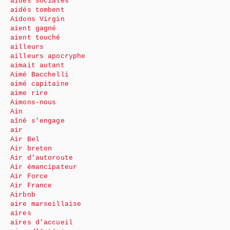
aides sociales
aidés tombent
Aidons Virgin
aient gagné
aient touché
ailleurs
ailleurs apocryphe
aimait autant
Aimé Bacchelli
aimé capitaine
aime rire
Aimons-nous
Ain
aîné s’engage
air
Air Bel
Air breton
Air d’autoroute
Air émancipateur
Air Force
Air France
Airbnb
aire marseillaise
aires
aires d’accueil