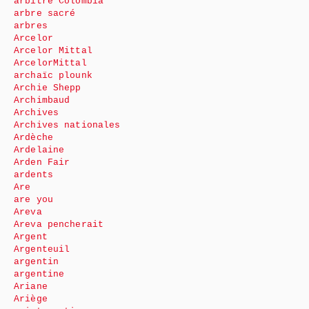
arbitre Colombia
arbre sacré
arbres
Arcelor
Arcelor Mittal
ArcelorMittal
archaïc plounk
Archie Shepp
Archimbaud
Archives
Archives nationales
Ardèche
Ardelaine
Arden Fair
ardents
Are
are you
Areva
Areva pencherait
Argent
Argenteuil
argentin
argentine
Ariane
Ariège