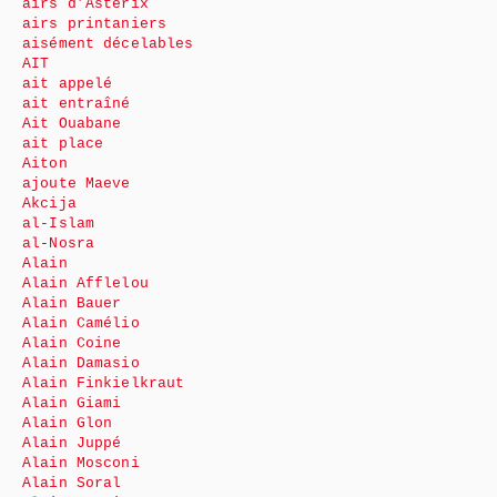
airs d’Astérix
airs printaniers
aisément décelables
AIT
ait appelé
ait entraîné
Ait Ouabane
ait place
Aiton
ajoute Maeve
Akcija
al-Islam
al-Nosra
Alain
Alain Afflelou
Alain Bauer
Alain Camélio
Alain Coine
Alain Damasio
Alain Finkielkraut
Alain Giami
Alain Glon
Alain Juppé
Alain Mosconi
Alain Soral