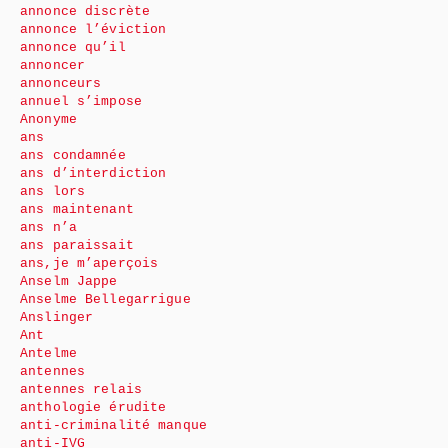
annonce discrète
annonce l’éviction
annonce qu’il
annoncer
annonceurs
annuel s’impose
Anonyme
ans
ans condamnée
ans d’interdiction
ans lors
ans maintenant
ans n’a
ans paraissait
ans,je m’aperçois
Anselm Jappe
Anselme Bellegarrigue
Anslinger
Ant
Antelme
antennes
antennes relais
anthologie érudite
anti-criminalité manque
anti-IVG