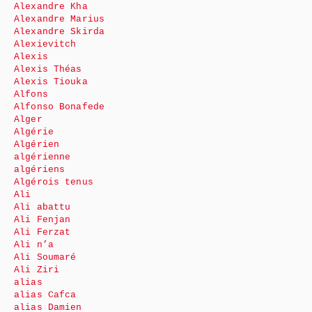
Alexandre Kha
Alexandre Marius
Alexandre Skirda
Alexievitch
Alexis
Alexis Théas
Alexis Tiouka
Alfons
Alfonso Bonafede
Alger
Algérie
Algérien
algérienne
algériens
Algérois tenus
Ali
Ali abattu
Ali Fenjan
Ali Ferzat
Ali n’a
Ali Soumaré
Ali Ziri
alias
alias Cafca
alias Damien