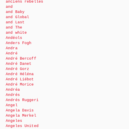
anciens rebelles
and
and Baby
and Global
and Last
and The
and white
Andéols
Anders Fogh
Andra
André
André Bercoff
André Danet
André Gorz
André Héléna
André Liébot
André Morice
Andréa
Andrés
Andrés Ruggeri
Angel
Angela Davis
Angela Merkel
Angeles
Angeles United