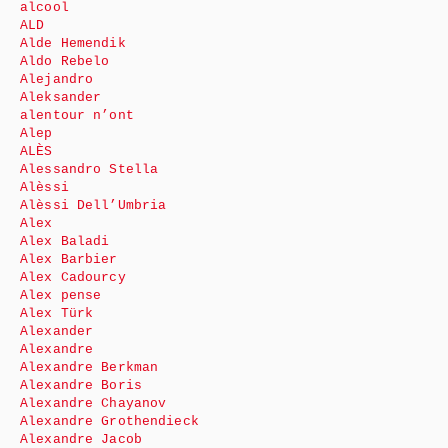
alcool
ALD
Alde Hemendik
Aldo Rebelo
Alejandro
Aleksander
alentour n’ont
Alep
ALÈS
Alessandro Stella
Alèssi
Alèssi Dell’Umbria
Alex
Alex Baladi
Alex Barbier
Alex Cadourcy
Alex pense
Alex Türk
Alexander
Alexandre
Alexandre Berkman
Alexandre Boris
Alexandre Chayanov
Alexandre Grothendieck
Alexandre Jacob