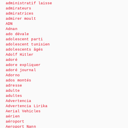
administratif laisse
admirateurs
admiratrices
admirer moult
ADN
Adnan
ado dévale
adolescent parti
adolescent tunisien
adolescents âgés
Adolf Hitler
adoré
adore expliquer
adoré journal
Adorno
ados montés
adresse
adulte
adultes
Advertencia
Advertencia Lirika
Aerial Vehicles
aérien
aéroport
Aeroport Nann