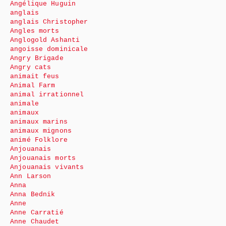
Angélique Huguin
anglais
anglais Christopher
Angles morts
Anglogold Ashanti
angoisse dominicale
Angry Brigade
Angry cats
animait feus
Animal Farm
animal irrationnel
animale
animaux
animaux marins
animaux mignons
animé Folklore
Anjouanais
Anjouanais morts
Anjouanais vivants
Ann Larson
Anna
Anna Bednik
Anne
Anne Carratié
Anne Chaudet