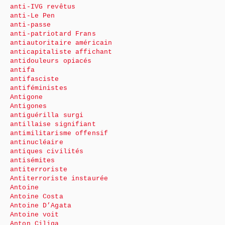
anti-IVG revêtus
anti-Le Pen
anti-passe
anti-patriotard Frans
antiautoritaire américain
anticapitaliste affichant
antidouleurs opiacés
antifa
antifasciste
antiféministes
Antigone
Antigones
antiguérilla surgi
antillaise signifiant
antimilitarisme offensif
antinucléaire
antiques civilités
antisémites
antiterroriste
Antiterroriste instaurée
Antoine
Antoine Costa
Antoine D’Agata
Antoine voit
Anton Ciliga