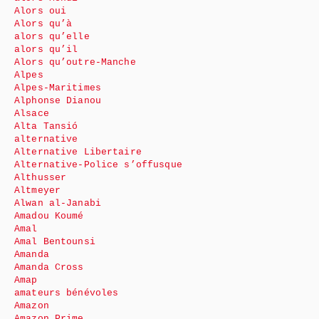
Alors oui
Alors qu’à
alors qu’elle
alors qu’il
Alors qu’outre-Manche
Alpes
Alpes-Maritimes
Alphonse Dianou
Alsace
Alta Tansió
alternative
Alternative Libertaire
Alternative-Police s’offusque
Althusser
Altmeyer
Alwan al-Janabi
Amadou Koumé
Amal
Amal Bentounsi
Amanda
Amanda Cross
Amap
amateurs bénévoles
Amazon
Amazon Prime