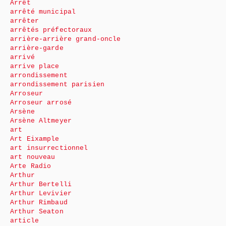
Arrêt
arrêté municipal
arrêter
arrêtés préfectoraux
arrière-arrière grand-oncle
arrière-garde
arrivé
arrive place
arrondissement
arrondissement parisien
Arroseur
Arroseur arrosé
Arsène
Arsène Altmeyer
art
Art Eixample
art insurrectionnel
art nouveau
Arte Radio
Arthur
Arthur Bertelli
Arthur Levivier
Arthur Rimbaud
Arthur Seaton
article