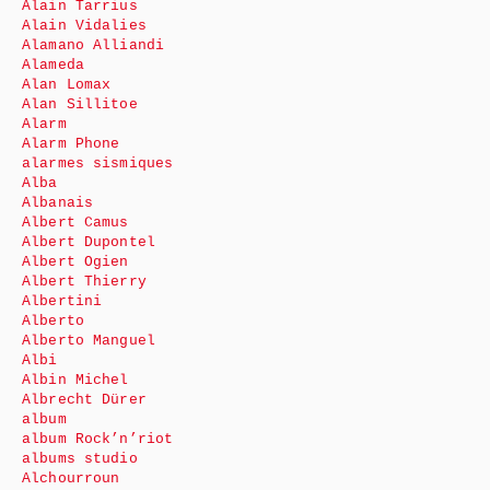
Alain Tarrius
Alain Vidalies
Alamano Alliandi
Alameda
Alan Lomax
Alan Sillitoe
Alarm
Alarm Phone
alarmes sismiques
Alba
Albanais
Albert Camus
Albert Dupontel
Albert Ogien
Albert Thierry
Albertini
Alberto
Alberto Manguel
Albi
Albin Michel
Albrecht Dürer
album
album Rock’n’riot
albums studio
Alchourroun