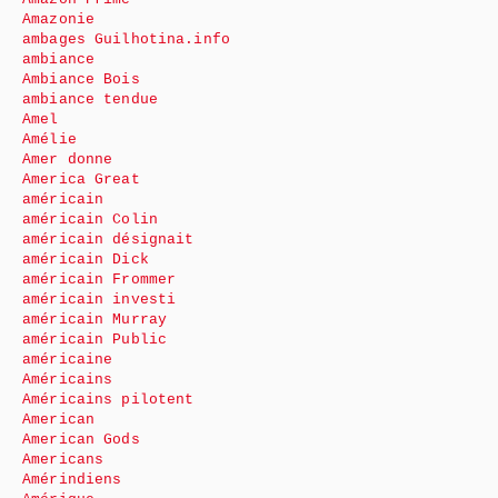
Amazonie
ambages Guilhotina.info
ambiance
Ambiance Bois
ambiance tendue
Amel
Amélie
Amer donne
America Great
américain
américain Colin
américain désignait
américain Dick
américain Frommer
américain investi
américain Murray
américain Public
américaine
Américains
Américains pilotent
American
American Gods
Americans
Amérindiens