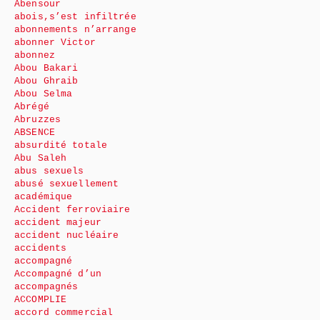
Abensour
abois,s’est infiltrée
abonnements n’arrange
abonner Victor
abonnez
Abou Bakari
Abou Ghraib
Abou Selma
Abrégé
Abruzzes
ABSENCE
absurdité totale
Abu Saleh
abus sexuels
abusé sexuellement
académique
Accident ferroviaire
accident majeur
accident nucléaire
accidents
accompagné
Accompagné d’un
accompagnés
ACCOMPLIE
accord commercial