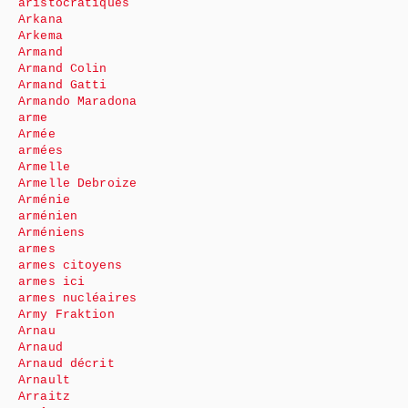
aristocratiques
Arkana
Arkema
Armand
Armand Colin
Armand Gatti
Armando Maradona
arme
Armée
armées
Armelle
Armelle Debroize
Arménie
arménien
Arméniens
armes
armes citoyens
armes ici
armes nucléaires
Army Fraktion
Arnau
Arnaud
Arnaud décrit
Arnault
Arraitz