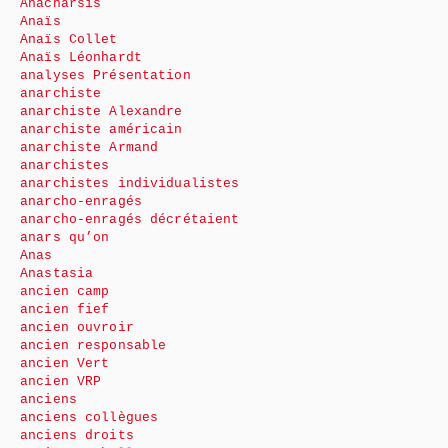
Anacharsis
Anaïs
Anaïs Collet
Anaïs Léonhardt
analyses Présentation
anarchiste
anarchiste Alexandre
anarchiste américain
anarchiste Armand
anarchistes
anarchistes individualistes
anarcho-enragés
anarcho-enragés décrétaient
anars qu’on
Anas
Anastasia
ancien camp
ancien fief
ancien ouvroir
ancien responsable
ancien Vert
ancien VRP
anciens
anciens collègues
anciens droits