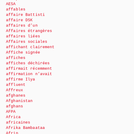
AESA
affables
affaire Battisti
affaire DSK
affaires d’un
Affaires étrangères
affaires liées
Affaires sociales
affichant clairement
Affiche signée
affiches
affiches déchirées
affirmait récemment
affirmation n’avait
affirme Ilya
affluent
Affreux
afghanes
Afghanistan
afghans
AFPA
Africa
africaines
Afrika Bambaataa
Afrin