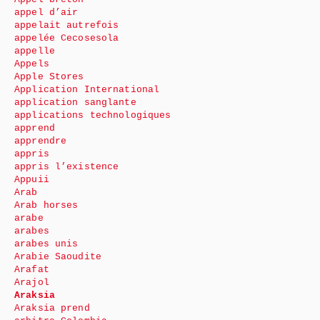
appel d’air
appelait autrefois
appelée Cecosesola
appelle
Appels
Apple Stores
Application International
application sanglante
applications technologiques
apprend
apprendre
appris
appris l’existence
Appuii
Arab
Arab horses
arabe
arabes
arabes unis
Arabie Saoudite
Arafat
Arajol
Araksia
Araksia prend