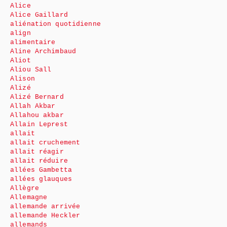
Alice
Alice Gaillard
aliénation quotidienne
align
alimentaire
Aline Archimbaud
Aliot
Aliou Sall
Alison
Alizé
Alizé Bernard
Allah Akbar
Allahou akbar
Allain Leprest
allait
allait cruchement
allait réagir
allait réduire
allées Gambetta
allées glauques
Allègre
Allemagne
allemande arrivée
allemande Heckler
allemands