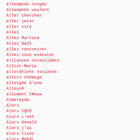
allemands rongés
Allemands veulent
Aller chercher
aller jeter
aller vite
Allez
Allez Martine
Allez Nath
allez rencontrer
Allez-vous exécuter
alliances consolidées
Alliot-Marie
allocations sociales
allocs chômage
allongée d’une
Alloush
allument CNews
Almereyda
Alors
Alors CQFD
Alors c’est
Alors Donald
Alors j’ai
alors lisez
alors Mehdi