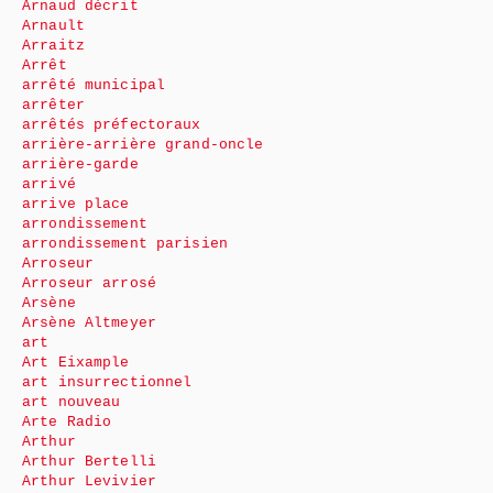
Arnaud décrit
Arnault
Arraitz
Arrêt
arrêté municipal
arrêter
arrêtés préfectoraux
arrière-arrière grand-oncle
arrière-garde
arrivé
arrive place
arrondissement
arrondissement parisien
Arroseur
Arroseur arrosé
Arsène
Arsène Altmeyer
art
Art Eixample
art insurrectionnel
art nouveau
Arte Radio
Arthur
Arthur Bertelli
Arthur Levivier