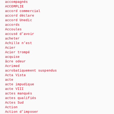
accompagnés
ACCOMPLIE
accord commercial
accord déclare
accord Unedic
accords
Accoules
accusé d’avoir
acheter
Achille n’est
Acier
Acier trompé
acquise
âcre odeur
Acrimed
acrobatiquement suspendus
Acta Vista
acte
acte impudique
acte VIII
actes manqués
actes qualifiés
Actes Sud
Action
Action d’imposer