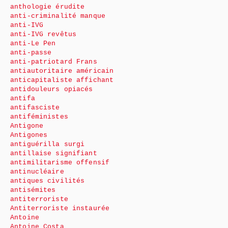
anthologie érudite
anti-criminalité manque
anti-IVG
anti-IVG revêtus
anti-Le Pen
anti-passe
anti-patriotard Frans
antiautoritaire américain
anticapitaliste affichant
antidouleurs opiacés
antifa
antifasciste
antiféministes
Antigone
Antigones
antiguérilla surgi
antillaise signifiant
antimilitarisme offensif
antinucléaire
antiques civilités
antisémites
antiterroriste
Antiterroriste instaurée
Antoine
Antoine Costa