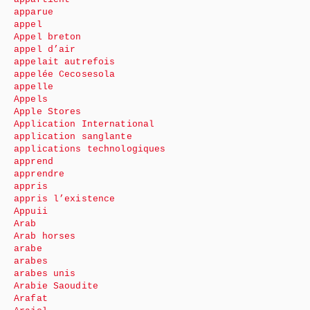
apparue
appel
Appel breton
appel d’air
appelait autrefois
appelée Cecosesola
appelle
Appels
Apple Stores
Application International
application sanglante
applications technologiques
apprend
apprendre
appris
appris l’existence
Appuii
Arab
Arab horses
arabe
arabes
arabes unis
Arabie Saoudite
Arafat