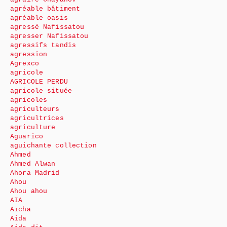
agréable bâtiment
agréable oasis
agressé Nafissatou
agresser Nafissatou
agressifs tandis
agression
Agrexco
agricole
AGRICOLE PERDU
agricole située
agricoles
agriculteurs
agricultrices
agriculture
Aguarico
aguichante collection
Ahmed
Ahmed Alwan
Ahora Madrid
Ahou
Ahou ahou
AIA
Aïcha
Aida