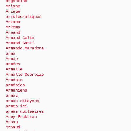
argentine
Ariane
Ariège
aristocratiques
Arkana
Arkema
Armand
Armand Colin
Armand Gatti
Armando Maradona
arme
Armée
armées
Armelle
Armelle Debroize
Arménie
arménien
Arméniens
armes
armes citoyens
armes ici
armes nucléaires
Army Fraktion
Arnau
Arnaud