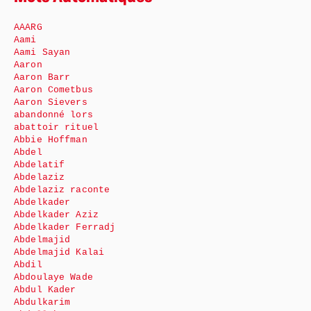
AAARG
Aami
Aami Sayan
Aaron
Aaron Barr
Aaron Cometbus
Aaron Sievers
abandonné lors
abattoir rituel
Abbie Hoffman
Abdel
Abdelatif
Abdelaziz
Abdelaziz raconte
Abdelkader
Abdelkader Aziz
Abdelkader Ferradj
Abdelmajid
Abdelmajid Kalai
Abdil
Abdoulaye Wade
Abdul Kader
Abdulkarim