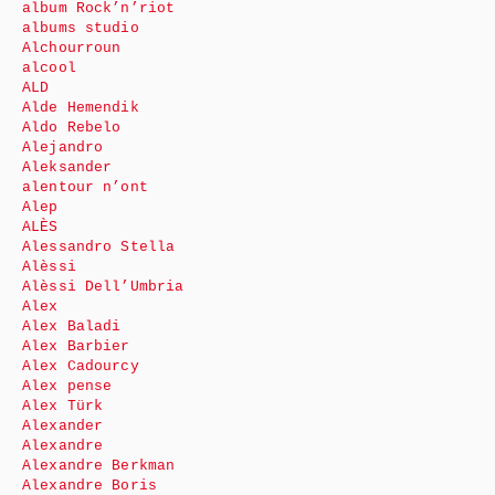
album Rock’n’riot
albums studio
Alchourroun
alcool
ALD
Alde Hemendik
Aldo Rebelo
Alejandro
Aleksander
alentour n’ont
Alep
ALÈS
Alessandro Stella
Alèssi
Alèssi Dell’Umbria
Alex
Alex Baladi
Alex Barbier
Alex Cadourcy
Alex pense
Alex Türk
Alexander
Alexandre
Alexandre Berkman
Alexandre Boris