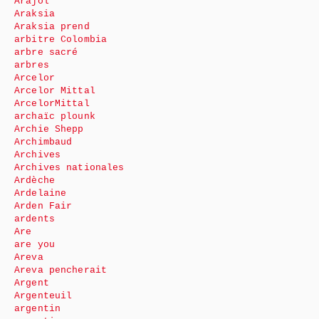
Arajol
Araksia
Araksia prend
arbitre Colombia
arbre sacré
arbres
Arcelor
Arcelor Mittal
ArcelorMittal
archaïc plounk
Archie Shepp
Archimbaud
Archives
Archives nationales
Ardèche
Ardelaine
Arden Fair
ardents
Are
are you
Areva
Areva pencherait
Argent
Argenteuil
argentin