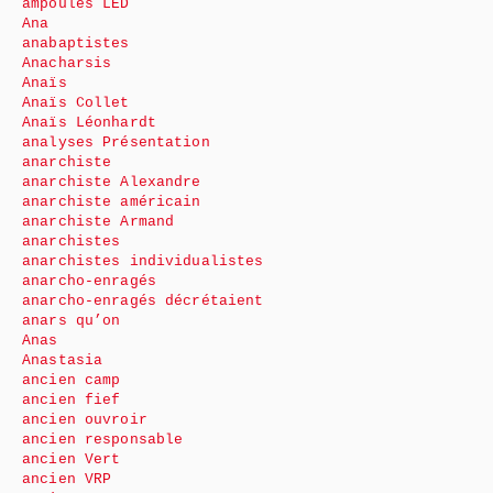
ampoules LED
Ana
anabaptistes
Anacharsis
Anaïs
Anaïs Collet
Anaïs Léonhardt
analyses Présentation
anarchiste
anarchiste Alexandre
anarchiste américain
anarchiste Armand
anarchistes
anarchistes individualistes
anarcho-enragés
anarcho-enragés décrétaient
anars qu’on
Anas
Anastasia
ancien camp
ancien fief
ancien ouvroir
ancien responsable
ancien Vert
ancien VRP