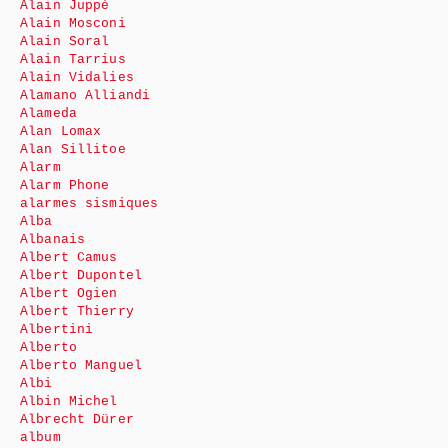
Alain Juppé
Alain Mosconi
Alain Soral
Alain Tarrius
Alain Vidalies
Alamano Alliandi
Alameda
Alan Lomax
Alan Sillitoe
Alarm
Alarm Phone
alarmes sismiques
Alba
Albanais
Albert Camus
Albert Dupontel
Albert Ogien
Albert Thierry
Albertini
Alberto
Alberto Manguel
Albi
Albin Michel
Albrecht Dürer
album