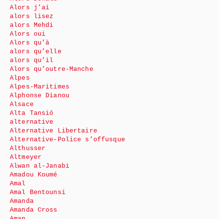
Alors j’ai
alors lisez
alors Mehdi
Alors oui
Alors qu’à
alors qu’elle
alors qu’il
Alors qu’outre-Manche
Alpes
Alpes-Maritimes
Alphonse Dianou
Alsace
Alta Tansió
alternative
Alternative Libertaire
Alternative-Police s’offusque
Althusser
Altmeyer
Alwan al-Janabi
Amadou Koumé
Amal
Amal Bentounsi
Amanda
Amanda Cross
Amap