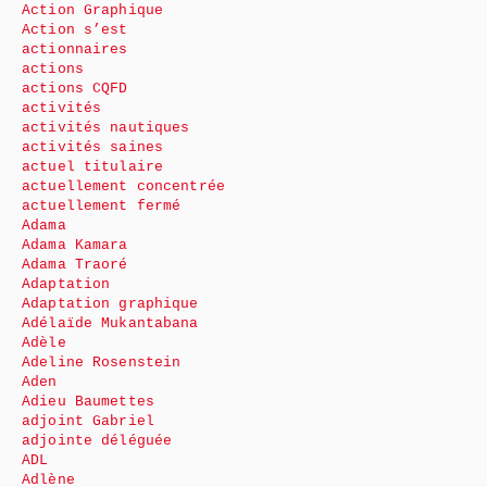
Action Graphique
Action s’est
actionnaires
actions
actions CQFD
activités
activités nautiques
activités saines
actuel titulaire
actuellement concentrée
actuellement fermé
Adama
Adama Kamara
Adama Traoré
Adaptation
Adaptation graphique
Adélaïde Mukantabana
Adèle
Adeline Rosenstein
Aden
Adieu Baumettes
adjoint Gabriel
adjointe déléguée
ADL
Adlène