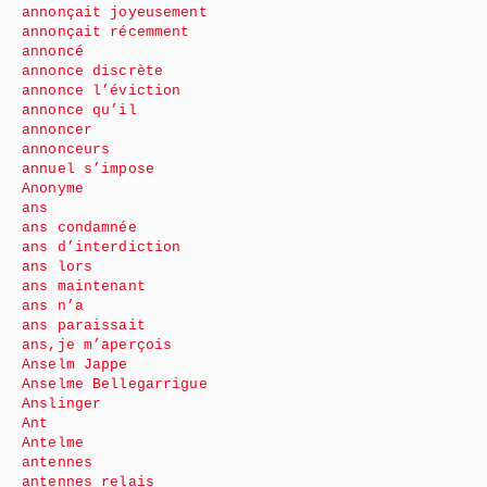
annonçait joyeusement
annonçait récemment
annoncé
annonce discrète
annonce l’éviction
annonce qu’il
annoncer
annonceurs
annuel s’impose
Anonyme
ans
ans condamnée
ans d’interdiction
ans lors
ans maintenant
ans n’a
ans paraissait
ans,je m’aperçois
Anselm Jappe
Anselme Bellegarrigue
Anslinger
Ant
Antelme
antennes
antennes relais