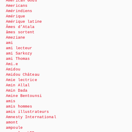
American Gods
Americans
Amérindiens
Amérique
Amérique latine
Âmes d’Atala
âmes sortent
Ameziane
ami
ami lecteur
ami Sarkozy
ami Thomas
Ami.e
Amidou
Amidou Château
Amie lectrice
Amin Allal
Amin Dada
Amine Bentounsi
amis
amis hommes
amis illustrateurs
Amnesty International
amont
ampoule