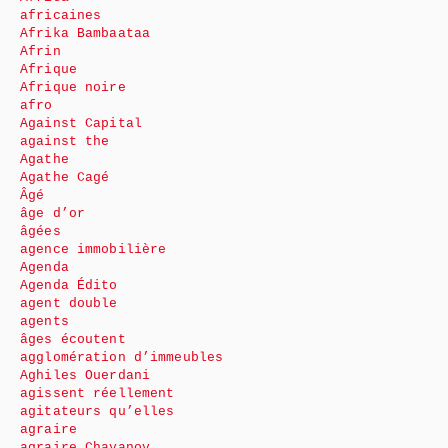
africaines
Afrika Bambaataa
Afrin
Afrique
Afrique noire
afro
Against Capital
against the
Agathe
Agathe Cagé
Âgé
âge d’or
âgées
agence immobilière
Agenda
Agenda Édito
agent double
agents
âges écoutent
agglomération d’immeubles
Aghiles Ouerdani
agissent réellement
agitateurs qu’elles
agraire
agraire Chayanov