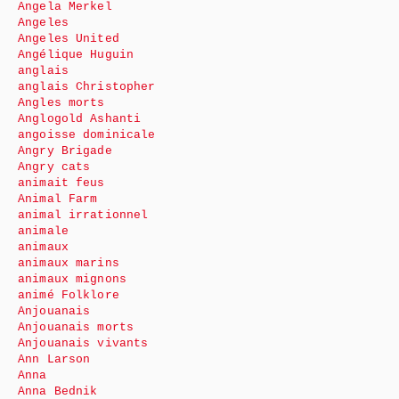
Angela Merkel
Angeles
Angeles United
Angélique Huguin
anglais
anglais Christopher
Angles morts
Anglogold Ashanti
angoisse dominicale
Angry Brigade
Angry cats
animait feus
Animal Farm
animal irrationnel
animale
animaux
animaux marins
animaux mignons
animé Folklore
Anjouanais
Anjouanais morts
Anjouanais vivants
Ann Larson
Anna
Anna Bednik