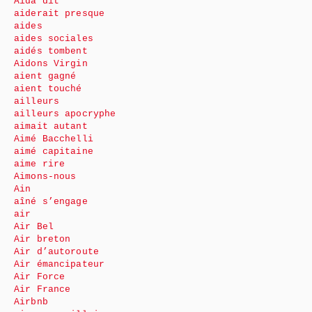
Aida dit
aiderait presque
aides
aides sociales
aidés tombent
Aidons Virgin
aient gagné
aient touché
ailleurs
ailleurs apocryphe
aimait autant
Aimé Bacchelli
aimé capitaine
aime rire
Aimons-nous
Ain
aîné s’engage
air
Air Bel
Air breton
Air d’autoroute
Air émancipateur
Air Force
Air France
Airbnb