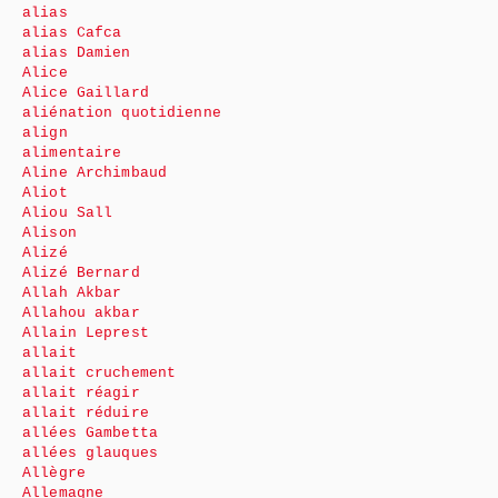
alias
alias Cafca
alias Damien
Alice
Alice Gaillard
aliénation quotidienne
align
alimentaire
Aline Archimbaud
Aliot
Aliou Sall
Alison
Alizé
Alizé Bernard
Allah Akbar
Allahou akbar
Allain Leprest
allait
allait cruchement
allait réagir
allait réduire
allées Gambetta
allées glauques
Allègre
Allemagne