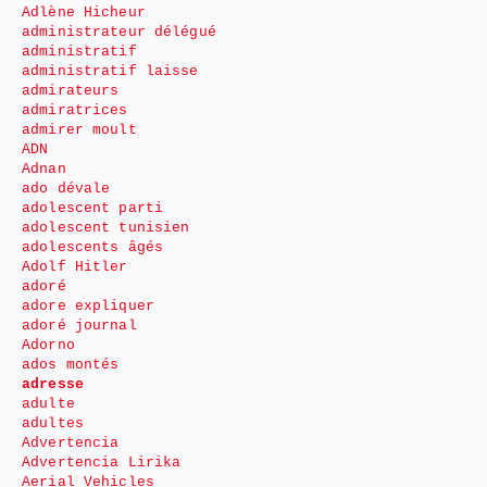
Adlène Hicheur
administrateur délégué
administratif
administratif laisse
admirateurs
admiratrices
admirer moult
ADN
Adnan
ado dévale
adolescent parti
adolescent tunisien
adolescents âgés
Adolf Hitler
adoré
adore expliquer
adoré journal
Adorno
ados montés
adresse
adulte
adultes
Advertencia
Advertencia Lirika
Aerial Vehicles