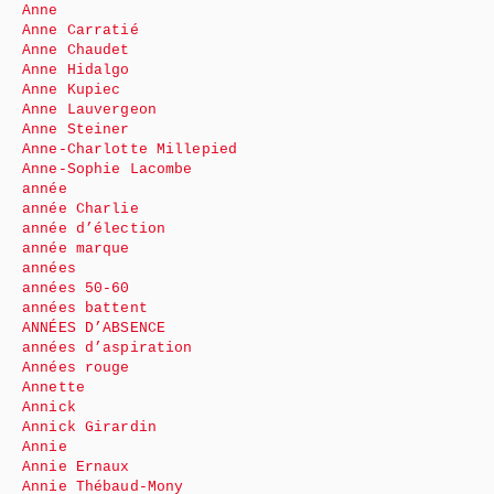
Anne
Anne Carratié
Anne Chaudet
Anne Hidalgo
Anne Kupiec
Anne Lauvergeon
Anne Steiner
Anne-Charlotte Millepied
Anne-Sophie Lacombe
année
année Charlie
année d’élection
année marque
années
années 50-60
années battent
ANNÉES D’ABSENCE
années d’aspiration
Années rouge
Annette
Annick
Annick Girardin
Annie
Annie Ernaux
Annie Thébaud-Mony