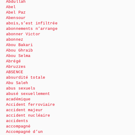
Abdullah
Abel
Abel Paz
Abensour
abois,s’est infiltrée
abonnements n’arrange
abonner Victor
abonnez
Abou Bakari
Abou Ghraib
Abou Selma
Abrégé
Abruzzes
ABSENCE
absurdité totale
Abu Saleh
abus sexuels
abusé sexuellement
académique
Accident ferroviaire
accident majeur
accident nucléaire
accidents
accompagné
Accompagné d’un