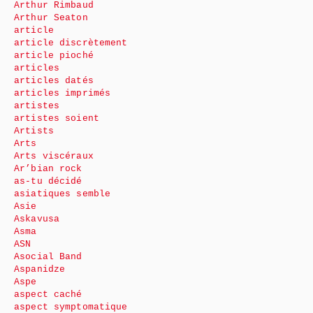
Arthur Rimbaud
Arthur Seaton
article
article discrètement
article pioché
articles
articles datés
articles imprimés
artistes
artistes soient
Artists
Arts
Arts viscéraux
Ar’bian rock
as-tu décidé
asiatiques semble
Asie
Askavusa
Asma
ASN
Asocial Band
Aspanidze
Aspe
aspect caché
aspect symptomatique