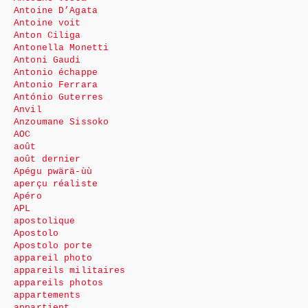
Antoine D’Agata
Antoine voit
Anton Ciliga
Antonella Monetti
Antoni Gaudi
Antonio échappe
Antonio Ferrara
António Guterres
Anvil
Anzoumane Sissoko
AOC
août
août dernier
Apégu pwärä-ùù
aperçu réaliste
Apéro
APL
apostolique
Apostolo
Apostolo porte
appareil photo
appareils militaires
appareils photos
appartements
appartient