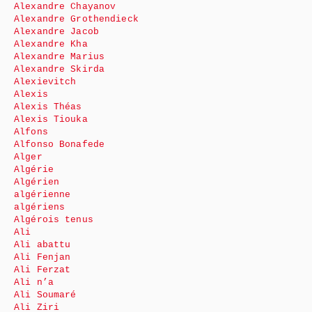
Alexandre Chayanov
Alexandre Grothendieck
Alexandre Jacob
Alexandre Kha
Alexandre Marius
Alexandre Skirda
Alexievitch
Alexis
Alexis Théas
Alexis Tiouka
Alfons
Alfonso Bonafede
Alger
Algérie
Algérien
algérienne
algériens
Algérois tenus
Ali
Ali abattu
Ali Fenjan
Ali Ferzat
Ali n’a
Ali Soumaré
Ali Ziri