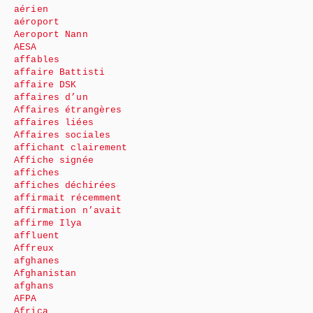
aérien
aéroport
Aeroport Nann
AESA
affables
affaire Battisti
affaire DSK
affaires d’un
Affaires étrangères
affaires liées
Affaires sociales
affichant clairement
Affiche signée
affiches
affiches déchirées
affirmait récemment
affirmation n’avait
affirme Ilya
affluent
Affreux
afghanes
Afghanistan
afghans
AFPA
Africa