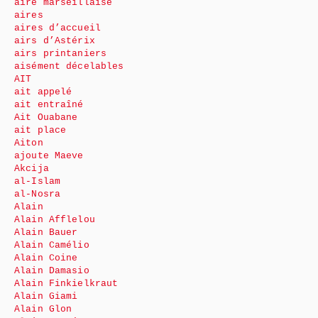
aire marseillaise
aires
aires d’accueil
airs d’Astérix
airs printaniers
aisément décelables
AIT
ait appelé
ait entraîné
Ait Ouabane
ait place
Aiton
ajoute Maeve
Akcija
al-Islam
al-Nosra
Alain
Alain Afflelou
Alain Bauer
Alain Camélio
Alain Coine
Alain Damasio
Alain Finkielkraut
Alain Giami
Alain Glon