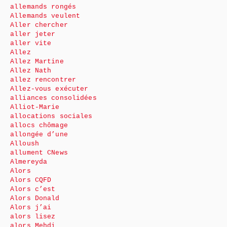
allemands rongés
Allemands veulent
Aller chercher
aller jeter
aller vite
Allez
Allez Martine
Allez Nath
allez rencontrer
Allez-vous exécuter
alliances consolidées
Alliot-Marie
allocations sociales
allocs chômage
allongée d’une
Alloush
allument CNews
Almereyda
Alors
Alors CQFD
Alors c’est
Alors Donald
Alors j’ai
alors lisez
alors Mehdi