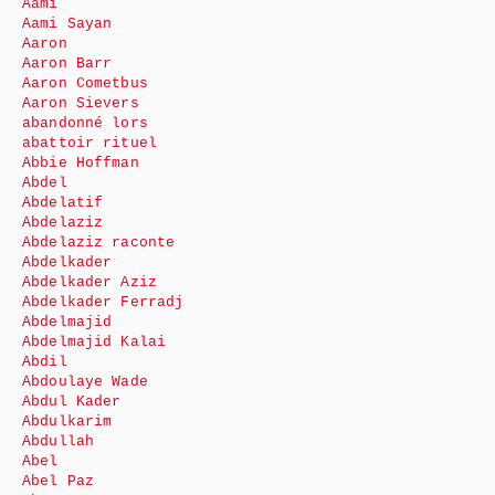
Aami
Aami Sayan
Aaron
Aaron Barr
Aaron Cometbus
Aaron Sievers
abandonné lors
abattoir rituel
Abbie Hoffman
Abdel
Abdelatif
Abdelaziz
Abdelaziz raconte
Abdelkader
Abdelkader Aziz
Abdelkader Ferradj
Abdelmajid
Abdelmajid Kalai
Abdil
Abdoulaye Wade
Abdul Kader
Abdulkarim
Abdullah
Abel
Abel Paz