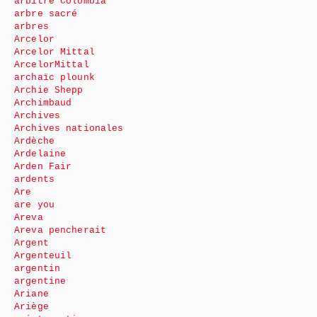
arbitre Colombia
arbre sacré
arbres
Arcelor
Arcelor Mittal
ArcelorMittal
archaïc plounk
Archie Shepp
Archimbaud
Archives
Archives nationales
Ardèche
Ardelaine
Arden Fair
ardents
Are
are you
Areva
Areva pencherait
Argent
Argenteuil
argentin
argentine
Ariane
Ariège