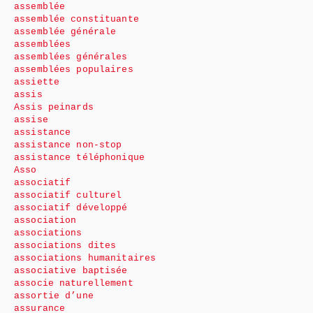
assemblée
assemblée constituante
assemblée générale
assemblées
assemblées générales
assemblées populaires
assiette
assis
Assis peinards
assise
assistance
assistance non-stop
assistance téléphonique
Asso
associatif
associatif culturel
associatif développé
association
associations
associations dites
associations humanitaires
associative baptisée
associe naturellement
assortie d’une
assurance