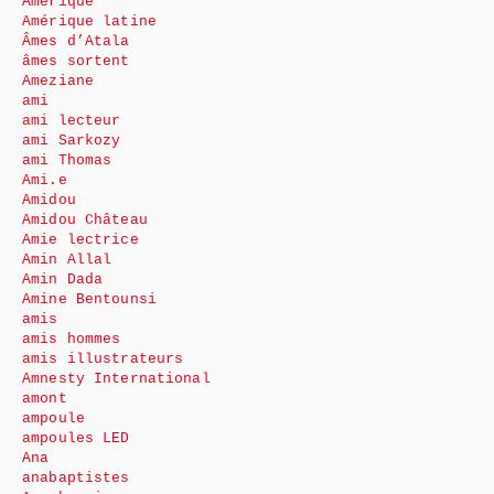
Amérique
Amérique latine
Âmes d’Atala
âmes sortent
Ameziane
ami
ami lecteur
ami Sarkozy
ami Thomas
Ami.e
Amidou
Amidou Château
Amie lectrice
Amin Allal
Amin Dada
Amine Bentounsi
amis
amis hommes
amis illustrateurs
Amnesty International
amont
ampoule
ampoules LED
Ana
anabaptistes