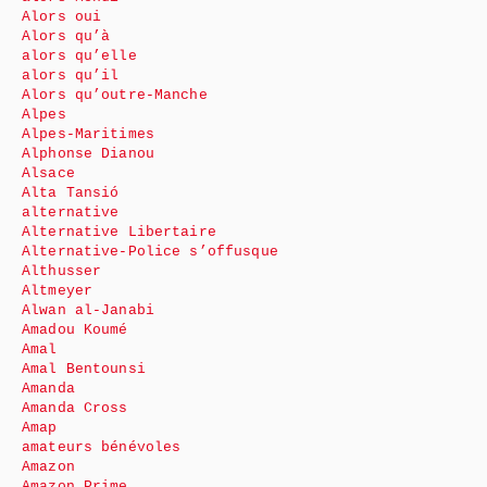
Alors oui
Alors qu’à
alors qu’elle
alors qu’il
Alors qu’outre-Manche
Alpes
Alpes-Maritimes
Alphonse Dianou
Alsace
Alta Tansió
alternative
Alternative Libertaire
Alternative-Police s’offusque
Althusser
Altmeyer
Alwan al-Janabi
Amadou Koumé
Amal
Amal Bentounsi
Amanda
Amanda Cross
Amap
amateurs bénévoles
Amazon
Amazon Prime