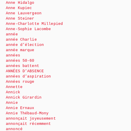
Anne Hidalgo
Anne Kupiec
Anne Lauvergeon
Anne Steiner
Anne-Charlotte Millepied
Anne-Sophie Lacombe
année
année Charlie
année d’élection
année marque
années
années 50-60
années battent
ANNÉES D’ABSENCE
années d’aspiration
Années rouge
Annette
Annick
Annick Girardin
Annie
Annie Ernaux
Annie Thébaud-Mony
annonçait joyeusement
annonçait récemment
annoncé