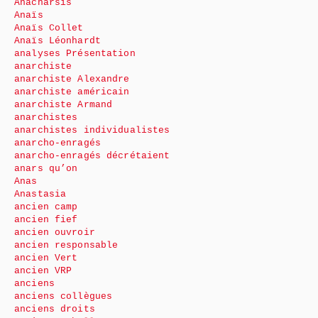
Anacharsis
Anaïs
Anaïs Collet
Anaïs Léonhardt
analyses Présentation
anarchiste
anarchiste Alexandre
anarchiste américain
anarchiste Armand
anarchistes
anarchistes individualistes
anarcho-enragés
anarcho-enragés décrétaient
anars qu’on
Anas
Anastasia
ancien camp
ancien fief
ancien ouvroir
ancien responsable
ancien Vert
ancien VRP
anciens
anciens collègues
anciens droits