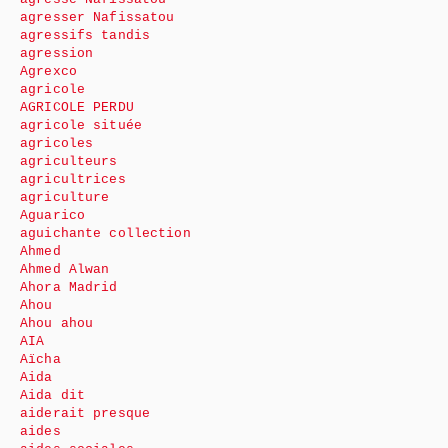
agresser Nafissatou
agressifs tandis
agression
Agrexco
agricole
AGRICOLE PERDU
agricole située
agricoles
agriculteurs
agricultrices
agriculture
Aguarico
aguichante collection
Ahmed
Ahmed Alwan
Ahora Madrid
Ahou
Ahou ahou
AIA
Aïcha
Aida
Aida dit
aiderait presque
aides