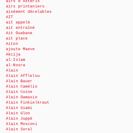
airs d’Astérix
airs printaniers
aisément décelables
AIT
ait appelé
ait entraîné
Ait Ouabane
ait place
Aiton
ajoute Maeve
Akcija
al-Islam
al-Nosra
Alain
Alain Afflelou
Alain Bauer
Alain Camélio
Alain Coine
Alain Damasio
Alain Finkielkraut
Alain Giami
Alain Glon
Alain Juppé
Alain Mosconi
Alain Soral