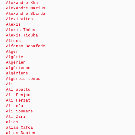
Alexandre Kha
Alexandre Marius
Alexandre Skirda
Alexievitch
Alexis
Alexis Théas
Alexis Tiouka
Alfons
Alfonso Bonafede
Alger
Algérie
Algérien
algérienne
algériens
Algérois tenus
Ali
Ali abattu
Ali Fenjan
Ali Ferzat
Ali n’a
Ali Soumaré
Ali Ziri
alias
alias Cafca
alias Damien