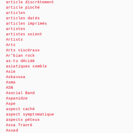
article discrètement
article pioché
articles
articles datés
articles imprimés
artistes
artistes soient
Artists
Arts
Arts viscéraux
Ar’bian rock
as-tu décidé
asiatiques semble
Asie
Askavusa
Asma
ASN
Asocial Band
Aspanidze
Aspe
aspect caché
aspect symptomatique
aspects péteux
Assa Traoré
Assad