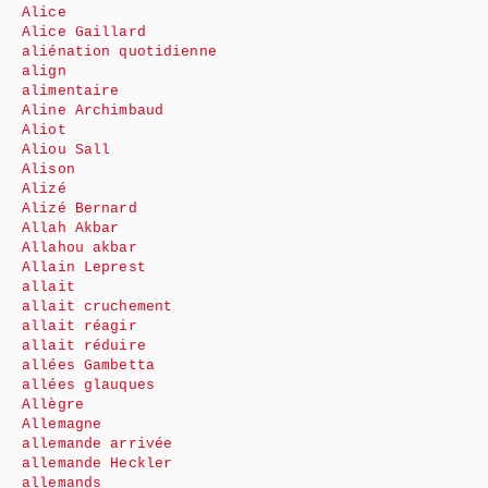
Alice
Alice Gaillard
aliénation quotidienne
align
alimentaire
Aline Archimbaud
Aliot
Aliou Sall
Alison
Alizé
Alizé Bernard
Allah Akbar
Allahou akbar
Allain Leprest
allait
allait cruchement
allait réagir
allait réduire
allées Gambetta
allées glauques
Allègre
Allemagne
allemande arrivée
allemande Heckler
allemands