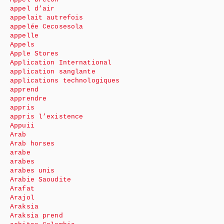
appel d’air
appelait autrefois
appelée Cecosesola
appelle
Appels
Apple Stores
Application International
application sanglante
applications technologiques
apprend
apprendre
appris
appris l’existence
Appuii
Arab
Arab horses
arabe
arabes
arabes unis
Arabie Saoudite
Arafat
Arajol
Araksia
Araksia prend