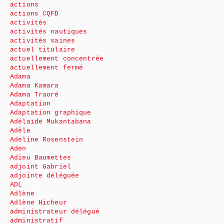
actions
actions CQFD
activités
activités nautiques
activités saines
actuel titulaire
actuellement concentrée
actuellement fermé
Adama
Adama Kamara
Adama Traoré
Adaptation
Adaptation graphique
Adélaïde Mukantabana
Adèle
Adeline Rosenstein
Aden
Adieu Baumettes
adjoint Gabriel
adjointe déléguée
ADL
Adlène
Adlène Hicheur
administrateur délégué
administratif