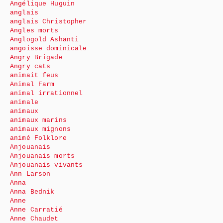
Angélique Huguin
anglais
anglais Christopher
Angles morts
Anglogold Ashanti
angoisse dominicale
Angry Brigade
Angry cats
animait feus
Animal Farm
animal irrationnel
animale
animaux
animaux marins
animaux mignons
animé Folklore
Anjouanais
Anjouanais morts
Anjouanais vivants
Ann Larson
Anna
Anna Bednik
Anne
Anne Carratié
Anne Chaudet