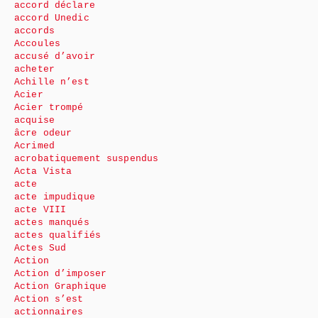
accord déclare
accord Unedic
accords
Accoules
accusé d’avoir
acheter
Achille n’est
Acier
Acier trompé
acquise
âcre odeur
Acrimed
acrobatiquement suspendus
Acta Vista
acte
acte impudique
acte VIII
actes manqués
actes qualifiés
Actes Sud
Action
Action d’imposer
Action Graphique
Action s’est
actionnaires