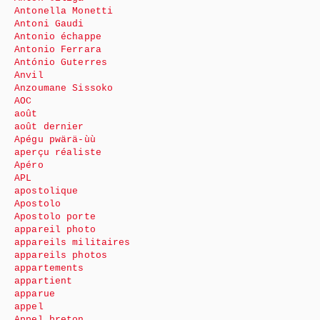
Antonella Monetti
Antoni Gaudi
Antonio échappe
Antonio Ferrara
António Guterres
Anvil
Anzoumane Sissoko
AOC
août
août dernier
Apégu pwärä-ùù
aperçu réaliste
Apéro
APL
apostolique
Apostolo
Apostolo porte
appareil photo
appareils militaires
appareils photos
appartements
appartient
apparue
appel
Appel breton