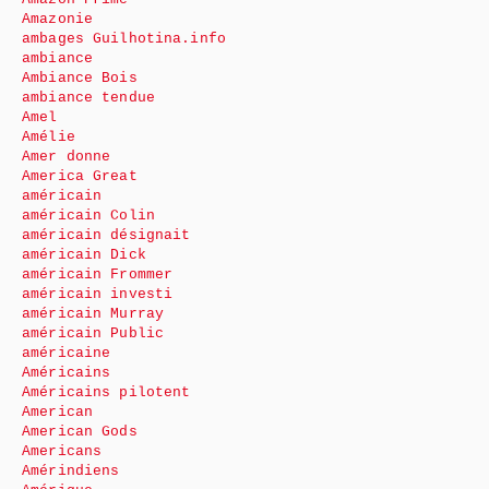
Amazonie
ambages Guilhotina.info
ambiance
Ambiance Bois
ambiance tendue
Amel
Amélie
Amer donne
America Great
américain
américain Colin
américain désignait
américain Dick
américain Frommer
américain investi
américain Murray
américain Public
américaine
Américains
Américains pilotent
American
American Gods
Americans
Amérindiens