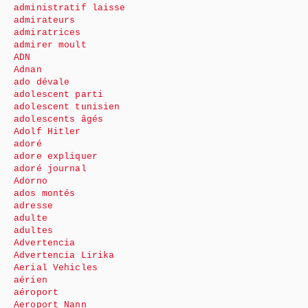
administratif laisse
admirateurs
admiratrices
admirer moult
ADN
Adnan
ado dévale
adolescent parti
adolescent tunisien
adolescents âgés
Adolf Hitler
adoré
adore expliquer
adoré journal
Adorno
ados montés
adresse
adulte
adultes
Advertencia
Advertencia Lirika
Aerial Vehicles
aérien
aéroport
Aeroport Nann