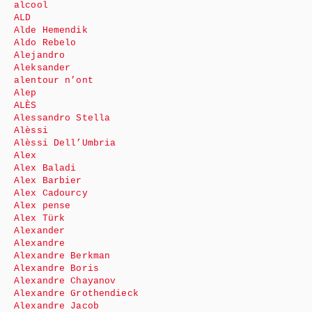
alcool
ALD
Alde Hemendik
Aldo Rebelo
Alejandro
Aleksander
alentour n’ont
Alep
ALÈS
Alessandro Stella
Alèssi
Alèssi Dell’Umbria
Alex
Alex Baladi
Alex Barbier
Alex Cadourcy
Alex pense
Alex Türk
Alexander
Alexandre
Alexandre Berkman
Alexandre Boris
Alexandre Chayanov
Alexandre Grothendieck
Alexandre Jacob