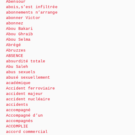
Abensour
abois,s’est infiltrée
abonnements n’arrange
abonner Victor
abonnez
Abou Bakari
Abou Ghraib
Abou Selma
Abrégé
Abruzzes
ABSENCE
absurdité totale
Abu Saleh
abus sexuels
abusé sexuellement
académique
Accident ferroviaire
accident majeur
accident nucléaire
accidents
accompagné
Accompagné d’un
accompagnés
ACCOMPLIE
accord commercial