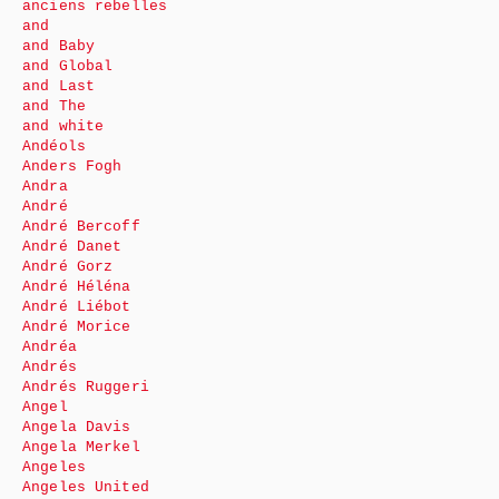
anciens rebelles
and
and Baby
and Global
and Last
and The
and white
Andéols
Anders Fogh
Andra
André
André Bercoff
André Danet
André Gorz
André Héléna
André Liébot
André Morice
Andréa
Andrés
Andrés Ruggeri
Angel
Angela Davis
Angela Merkel
Angeles
Angeles United