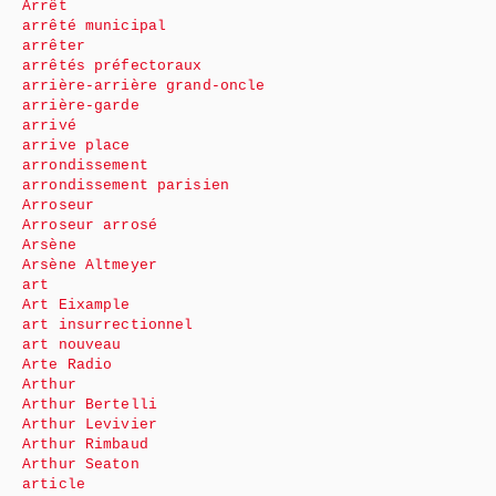
Arrêt
arrêté municipal
arrêter
arrêtés préfectoraux
arrière-arrière grand-oncle
arrière-garde
arrivé
arrive place
arrondissement
arrondissement parisien
Arroseur
Arroseur arrosé
Arsène
Arsène Altmeyer
art
Art Eixample
art insurrectionnel
art nouveau
Arte Radio
Arthur
Arthur Bertelli
Arthur Levivier
Arthur Rimbaud
Arthur Seaton
article