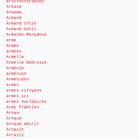
aristocratiques
Arkana
Arkema
Armand
Armand Colin
Armand Gatti
Armando Maradona
arme
Armée
armées
Armelle
Armelle Debroize
Arménie
arménien
Arméniens
armes
armes citoyens
armes ici
armes nucléaires
Army Fraktion
Arnau
Arnaud
Arnaud décrit
Arnault
Arraitz