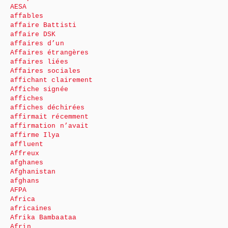
AESA
affables
affaire Battisti
affaire DSK
affaires d’un
Affaires étrangères
affaires liées
Affaires sociales
affichant clairement
Affiche signée
affiches
affiches déchirées
affirmait récemment
affirmation n’avait
affirme Ilya
affluent
Affreux
afghanes
Afghanistan
afghans
AFPA
Africa
africaines
Afrika Bambaataa
Afrin