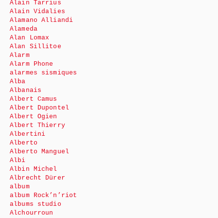
Alain Tarrius
Alain Vidalies
Alamano Alliandi
Alameda
Alan Lomax
Alan Sillitoe
Alarm
Alarm Phone
alarmes sismiques
Alba
Albanais
Albert Camus
Albert Dupontel
Albert Ogien
Albert Thierry
Albertini
Alberto
Alberto Manguel
Albi
Albin Michel
Albrecht Dürer
album
album Rock’n’riot
albums studio
Alchourroun