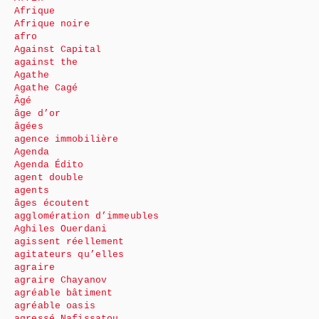
Afrique
Afrique noire
afro
Against Capital
against the
Agathe
Agathe Cagé
Âgé
âge d’or
âgées
agence immobilière
Agenda
Agenda Édito
agent double
agents
âges écoutent
agglomération d’immeubles
Aghiles Ouerdani
agissent réellement
agitateurs qu’elles
agraire
agraire Chayanov
agréable bâtiment
agréable oasis
agressé Nafissatou