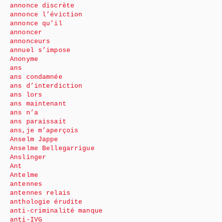
annonce discrète
annonce l’éviction
annonce qu’il
annoncer
annonceurs
annuel s’impose
Anonyme
ans
ans condamnée
ans d’interdiction
ans lors
ans maintenant
ans n’a
ans paraissait
ans,je m’aperçois
Anselm Jappe
Anselme Bellegarrigue
Anslinger
Ant
Antelme
antennes
antennes relais
anthologie érudite
anti-criminalité manque
anti-IVG