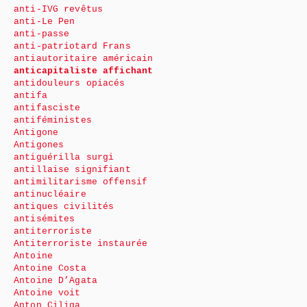
anti-IVG revêtus
anti-Le Pen
anti-passe
anti-patriotard Frans
antiautoritaire américain
anticapitaliste affichant
antidouleurs opiacés
antifa
antifasciste
antiféministes
Antigone
Antigones
antiguérilla surgi
antillaise signifiant
antimilitarisme offensif
antinucléaire
antiques civilités
antisémites
antiterroriste
Antiterroriste instaurée
Antoine
Antoine Costa
Antoine D’Agata
Antoine voit
Anton Ciliga