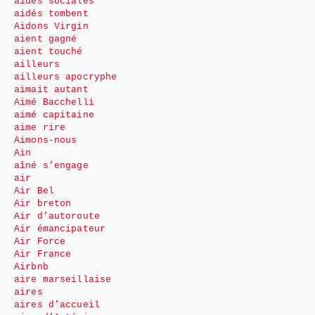
aides sociales
aidés tombent
Aidons Virgin
aient gagné
aient touché
ailleurs
ailleurs apocryphe
aimait autant
Aimé Bacchelli
aimé capitaine
aime rire
Aimons-nous
Ain
aîné s’engage
air
Air Bel
Air breton
Air d’autoroute
Air émancipateur
Air Force
Air France
Airbnb
aire marseillaise
aires
aires d’accueil