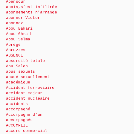
Abensour
abois,s’est infiltrée
abonnements n’arrange
abonner Victor
abonnez
Abou Bakari
Abou Ghraib
Abou Selma
Abrégé
Abruzzes
ABSENCE
absurdité totale
Abu Saleh
abus sexuels
abusé sexuellement
académique
Accident ferroviaire
accident majeur
accident nucléaire
accidents
accompagné
Accompagné d’un
accompagnés
ACCOMPLIE
accord commercial