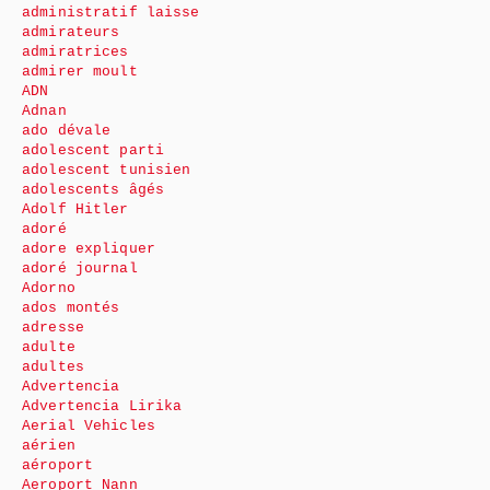
administratif laisse
admirateurs
admiratrices
admirer moult
ADN
Adnan
ado dévale
adolescent parti
adolescent tunisien
adolescents âgés
Adolf Hitler
adoré
adore expliquer
adoré journal
Adorno
ados montés
adresse
adulte
adultes
Advertencia
Advertencia Lirika
Aerial Vehicles
aérien
aéroport
Aeroport Nann