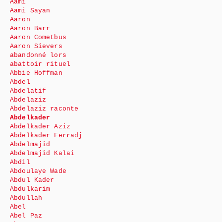
Aami
Aami Sayan
Aaron
Aaron Barr
Aaron Cometbus
Aaron Sievers
abandonné lors
abattoir rituel
Abbie Hoffman
Abdel
Abdelatif
Abdelaziz
Abdelaziz raconte
Abdelkader
Abdelkader Aziz
Abdelkader Ferradj
Abdelmajid
Abdelmajid Kalai
Abdil
Abdoulaye Wade
Abdul Kader
Abdulkarim
Abdullah
Abel
Abel Paz