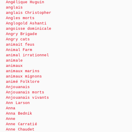
Angélique Huguin
anglais
anglais Christopher
Angles morts
Anglogold Ashanti
angoisse dominicale
Angry Brigade
Angry cats
animait feus
Animal Farm
animal irrationnel
animale
animaux
animaux marins
animaux mignons
animé Folklore
Anjouanais
Anjouanais morts
Anjouanais vivants
Ann Larson
Anna
Anna Bednik
Anne
Anne Carratié
Anne Chaudet