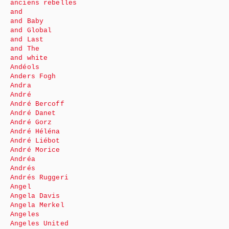
anciens rebelles
and
and Baby
and Global
and Last
and The
and white
Andéols
Anders Fogh
Andra
André
André Bercoff
André Danet
André Gorz
André Héléna
André Liébot
André Morice
Andréa
Andrés
Andrés Ruggeri
Angel
Angela Davis
Angela Merkel
Angeles
Angeles United