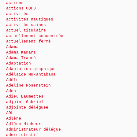
actions
actions CQFD
activités
activités nautiques
activités saines
actuel titulaire
actuellement concentrée
actuellement fermé
Adama
Adama Kamara
Adama Traoré
Adaptation
Adaptation graphique
Adélaïde Mukantabana
Adèle
Adeline Rosenstein
Aden
Adieu Baumettes
adjoint Gabriel
adjointe déléguée
ADL
Adlène
Adlène Hicheur
administrateur délégué
administratif