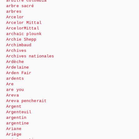
arbitre Colombia
arbre sacré
arbres
Arcelor
Arcelor Mittal
ArcelorMittal
archaïc plounk
Archie Shepp
Archimbaud
Archives
Archives nationales
Ardèche
Ardelaine
Arden Fair
ardents
Are
are you
Areva
Areva pencherait
Argent
Argenteuil
argentin
argentine
Ariane
Ariège