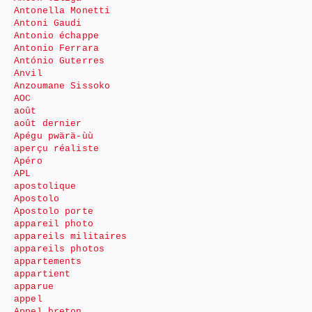
Antonella Monetti
Antoni Gaudi
Antonio échappe
Antonio Ferrara
António Guterres
Anvil
Anzoumane Sissoko
AOC
août
août dernier
Apégu pwärä-ùù
aperçu réaliste
Apéro
APL
apostolique
Apostolo
Apostolo porte
appareil photo
appareils militaires
appareils photos
appartements
appartient
apparue
appel
Appel breton