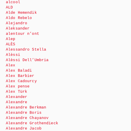
alcool
ALD
Alde Hemendik
Aldo Rebelo
Alejandro
Aleksander
alentour n’ont
Alep
ALÈS
Alessandro Stella
Alèssi
Alèssi Dell’Umbria
Alex
Alex Baladi
Alex Barbier
Alex Cadourcy
Alex pense
Alex Türk
Alexander
Alexandre
Alexandre Berkman
Alexandre Boris
Alexandre Chayanov
Alexandre Grothendieck
Alexandre Jacob