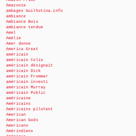
Amazonie
ambages Guilhotina.info
ambiance
Ambiance Bois
ambiance tendue
Amel
Amélie
Amer donne
America Great
américain
américain Colin
américain désignait
américain Dick
américain Frommer
américain investi
américain Murray
américain Public
américaine
Américains
Américains pilotent
American
American Gods
Americans
Amérindiens