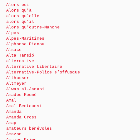
Alors oui
Alors qu’à
alors qu’elle
alors qu’il
Alors qu’outre-Manche
Alpes
Alpes-Maritimes
Alphonse Dianou
Alsace
Alta Tansió
alternative
Alternative Libertaire
Alternative-Police s’offusque
Althusser
Altmeyer
Alwan al-Janabi
Amadou Koumé
Amal
Amal Bentounsi
Amanda
Amanda Cross
Amap
amateurs bénévoles
Amazon
Amazon Prime