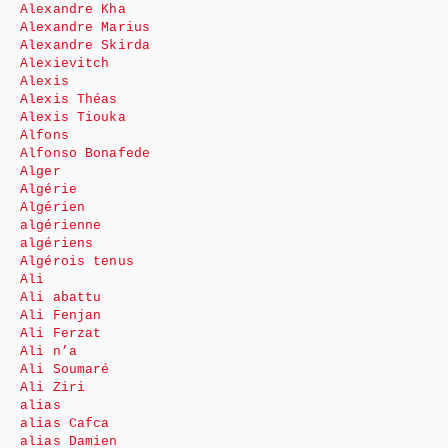
Alexandre Kha
Alexandre Marius
Alexandre Skirda
Alexievitch
Alexis
Alexis Théas
Alexis Tiouka
Alfons
Alfonso Bonafede
Alger
Algérie
Algérien
algérienne
algériens
Algérois tenus
Ali
Ali abattu
Ali Fenjan
Ali Ferzat
Ali n’a
Ali Soumaré
Ali Ziri
alias
alias Cafca
alias Damien