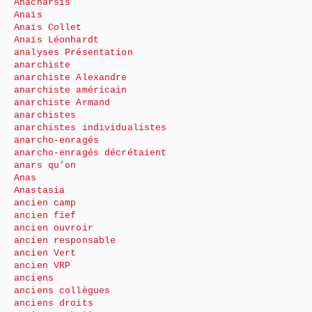
Anacharsis
Anaïs
Anaïs Collet
Anaïs Léonhardt
analyses Présentation
anarchiste
anarchiste Alexandre
anarchiste américain
anarchiste Armand
anarchistes
anarchistes individualistes
anarcho-enragés
anarcho-enragés décrétaient
anars qu’on
Anas
Anastasia
ancien camp
ancien fief
ancien ouvroir
ancien responsable
ancien Vert
ancien VRP
anciens
anciens collègues
anciens droits