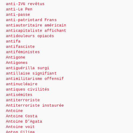
anti-IVG revêtus
anti-Le Pen
anti-passe
anti-patriotard Frans
antiautoritaire américain
anticapitaliste affichant
antidouleurs opiacés
antifa
antifasciste
antiféministes
Antigone
Antigones
antiguérilla surgi
antillaise signifiant
antimilitarisme offensif
antinucléaire
antiques civilités
antisémites
antiterroriste
Antiterroriste instaurée
Antoine
Antoine Costa
Antoine D’Agata
Antoine voit
Anton Ciliga