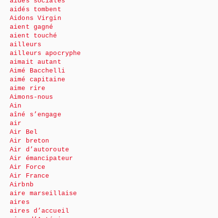
aides sociales
aidés tombent
Aidons Virgin
aient gagné
aient touché
ailleurs
ailleurs apocryphe
aimait autant
Aimé Bacchelli
aimé capitaine
aime rire
Aimons-nous
Ain
aîné s’engage
air
Air Bel
Air breton
Air d’autoroute
Air émancipateur
Air Force
Air France
Airbnb
aire marseillaise
aires
aires d’accueil