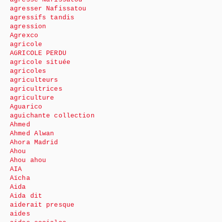
agresser Nafissatou
agressifs tandis
agression
Agrexco
agricole
AGRICOLE PERDU
agricole située
agricoles
agriculteurs
agricultrices
agriculture
Aguarico
aguichante collection
Ahmed
Ahmed Alwan
Ahora Madrid
Ahou
Ahou ahou
AIA
Aïcha
Aida
Aida dit
aiderait presque
aides