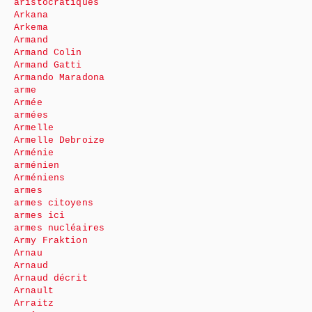
aristocratiques
Arkana
Arkema
Armand
Armand Colin
Armand Gatti
Armando Maradona
arme
Armée
armées
Armelle
Armelle Debroize
Arménie
arménien
Arméniens
armes
armes citoyens
armes ici
armes nucléaires
Army Fraktion
Arnau
Arnaud
Arnaud décrit
Arnault
Arraitz