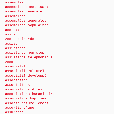
assemblée
assemblée constituante
assemblée générale
assemblées
assemblées générales
assemblées populaires
assiette
assis
Assis peinards
assise
assistance
assistance non-stop
assistance téléphonique
Asso
associatif
associatif culturel
associatif développé
association
associations
associations dites
associations humanitaires
associative baptisée
associe naturellement
assortie d’une
assurance