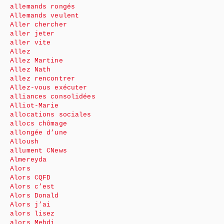
allemands rongés
Allemands veulent
Aller chercher
aller jeter
aller vite
Allez
Allez Martine
Allez Nath
allez rencontrer
Allez-vous exécuter
alliances consolidées
Alliot-Marie
allocations sociales
allocs chômage
allongée d’une
Alloush
allument CNews
Almereyda
Alors
Alors CQFD
Alors c’est
Alors Donald
Alors j’ai
alors lisez
alors Mehdi