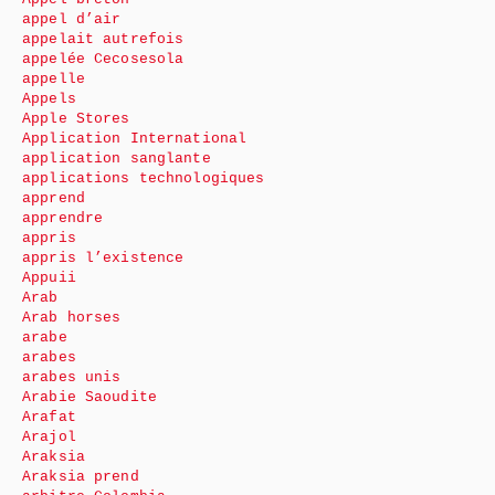
appel d’air
appelait autrefois
appelée Cecosesola
appelle
Appels
Apple Stores
Application International
application sanglante
applications technologiques
apprend
apprendre
appris
appris l’existence
Appuii
Arab
Arab horses
arabe
arabes
arabes unis
Arabie Saoudite
Arafat
Arajol
Araksia
Araksia prend