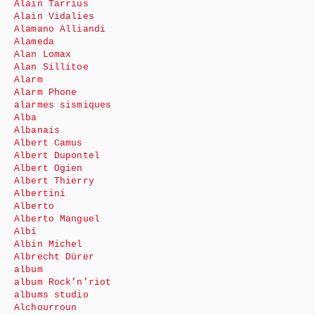
Alain Tarrius
Alain Vidalies
Alamano Alliandi
Alameda
Alan Lomax
Alan Sillitoe
Alarm
Alarm Phone
alarmes sismiques
Alba
Albanais
Albert Camus
Albert Dupontel
Albert Ogien
Albert Thierry
Albertini
Alberto
Alberto Manguel
Albi
Albin Michel
Albrecht Dürer
album
album Rock’n’riot
albums studio
Alchourroun