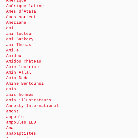
Amérique
Amérique latine
Âmes d’Atala
âmes sortent
Ameziane
ami
ami lecteur
ami Sarkozy
ami Thomas
Ami.e
Amidou
Amidou Château
Amie lectrice
Amin Allal
Amin Dada
Amine Bentounsi
amis
amis hommes
amis illustrateurs
Amnesty International
amont
ampoule
ampoules LED
Ana
anabaptistes