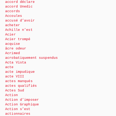
accord déclare
accord Unedic
accords
Accoules
accusé d’avoir
acheter
Achille n’est
Acier
Acier trompé
acquise
âcre odeur
Acrimed
acrobatiquement suspendus
Acta Vista
acte
acte impudique
acte VIII
actes manqués
actes qualifiés
Actes Sud
Action
Action d’imposer
Action Graphique
Action s’est
actionnaires