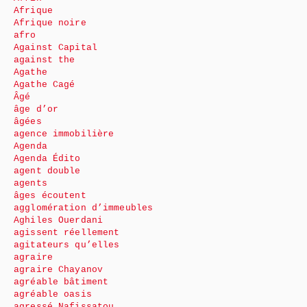
Afrique
Afrique noire
afro
Against Capital
against the
Agathe
Agathe Cagé
Âgé
âge d’or
âgées
agence immobilière
Agenda
Agenda Édito
agent double
agents
âges écoutent
agglomération d’immeubles
Aghiles Ouerdani
agissent réellement
agitateurs qu’elles
agraire
agraire Chayanov
agréable bâtiment
agréable oasis
agressé Nafissatou