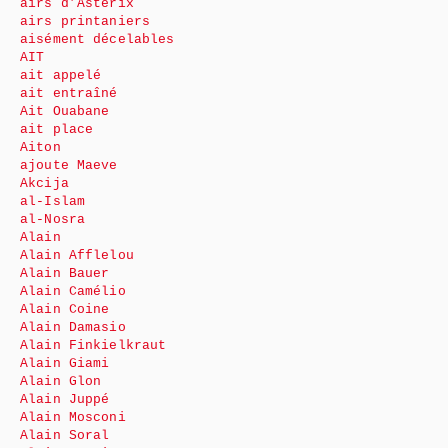
airs d’Astérix
airs printaniers
aisément décelables
AIT
ait appelé
ait entraîné
Ait Ouabane
ait place
Aiton
ajoute Maeve
Akcija
al-Islam
al-Nosra
Alain
Alain Afflelou
Alain Bauer
Alain Camélio
Alain Coine
Alain Damasio
Alain Finkielkraut
Alain Giami
Alain Glon
Alain Juppé
Alain Mosconi
Alain Soral