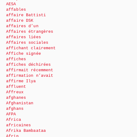
AESA
affables
affaire Battisti
affaire DSK
affaires d’un
Affaires étrangères
affaires liées
Affaires sociales
affichant clairement
Affiche signée
affiches
affiches déchirées
affirmait récemment
affirmation n’avait
affirme Ilya
affluent
Affreux
afghanes
Afghanistan
afghans
AFPA
Africa
africaines
Afrika Bambaataa
Afrin