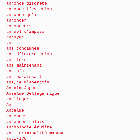
annonce discrète
annonce l’éviction
annonce qu’il
annoncer
annonceurs
annuel s’impose
Anonyme
ans
ans condamnée
ans d’interdiction
ans lors
ans maintenant
ans n’a
ans paraissait
ans,je m’aperçois
Anselm Jappe
Anselme Bellegarrigue
Anslinger
Ant
Antelme
antennes
antennes relais
anthologie érudite
anti-criminalité manque
anti-IVG