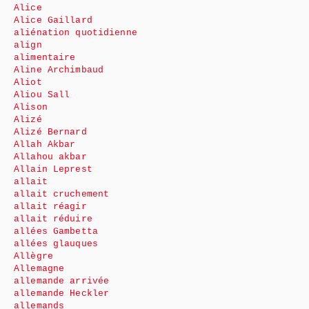
Alice
Alice Gaillard
aliénation quotidienne
align
alimentaire
Aline Archimbaud
Aliot
Aliou Sall
Alison
Alizé
Alizé Bernard
Allah Akbar
Allahou akbar
Allain Leprest
allait
allait cruchement
allait réagir
allait réduire
allées Gambetta
allées glauques
Allègre
Allemagne
allemande arrivée
allemande Heckler
allemands