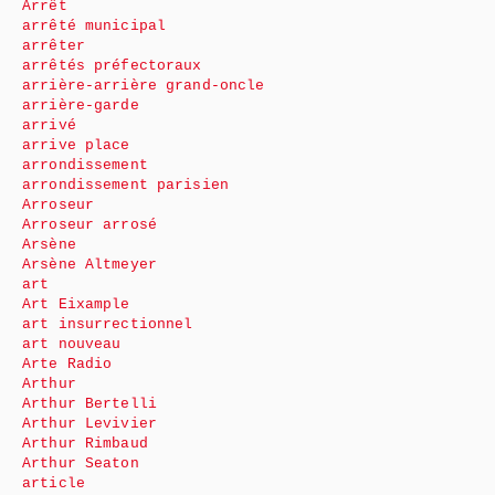
Arrêt
arrêté municipal
arrêter
arrêtés préfectoraux
arrière-arrière grand-oncle
arrière-garde
arrivé
arrive place
arrondissement
arrondissement parisien
Arroseur
Arroseur arrosé
Arsène
Arsène Altmeyer
art
Art Eixample
art insurrectionnel
art nouveau
Arte Radio
Arthur
Arthur Bertelli
Arthur Levivier
Arthur Rimbaud
Arthur Seaton
article