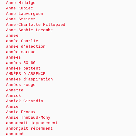
Anne Hidalgo
Anne Kupiec
Anne Lauvergeon
Anne Steiner
Anne-Charlotte Millepied
Anne-Sophie Lacombe
année
année Charlie
année d’élection
année marque
années
années 50-60
années battent
ANNÉES D’ABSENCE
années d’aspiration
Années rouge
Annette
Annick
Annick Girardin
Annie
Annie Ernaux
Annie Thébaud-Mony
annonçait joyeusement
annonçait récemment
annoncé