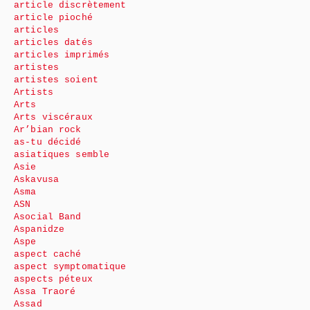
article discrètement
article pioché
articles
articles datés
articles imprimés
artistes
artistes soient
Artists
Arts
Arts viscéraux
Ar’bian rock
as-tu décidé
asiatiques semble
Asie
Askavusa
Asma
ASN
Asocial Band
Aspanidze
Aspe
aspect caché
aspect symptomatique
aspects péteux
Assa Traoré
Assad