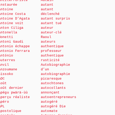
Antiterroriste
Autain
instaurée
autant
Antoine
autant
Antoine Costa
déclenché
Antoine D’Agata
autant surpris
Antoine voit
autant tué
Anton Ciliga
auteur
Antonella
auteur-clé
Monetti
Raoul
Antoni Gaudi
auteurs
Antonio échappe
authentique
Antonio Ferrara
professeur
António
authentique
Guterres
rusticité
Anvil
Autobiographie
Anzoumane
d’un
Sissoko
autobiographie
AOC
picaresque
août
autochtones
août dernier
autocollants
Apégu pwärä-ùù
annonçant
aperçu réaliste
autoentrepreneurs
Apéro
autogéré
APL
autogéré Die
apostolique
automate