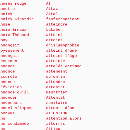
Années rouge
ATT
Annette
Attac
Annick
Attal
Annick Girardin
fanfaronnaient
Annie
atteindre
Annie Ernaux
Lakabe
Annie Thébaud-
atteint
Mony
atteint
annonçait
d’islamophobie
joyeusement
atteint d’une
annonçait
atteint l’âge
récemment
atteinte
annoncé
attelée Acrimed
annonce
attendent
discrète
qu’enfin
annonce
attendre
l’éviction
attentat
annonce qu’il
meurtrier
annoncer
Attentat
annonceurs
sanitaire
annuel s’impose
attente d’un
Anonyme
ATTENTION
ans
attention alors
ans condamnée
atterrés
ans
Attica