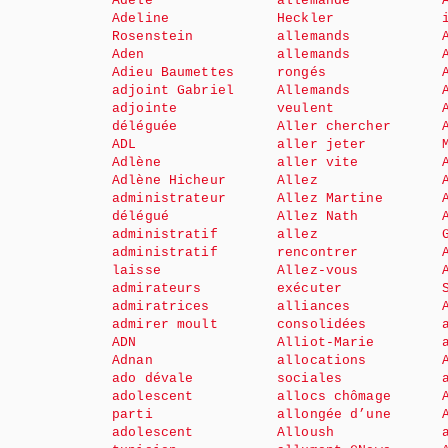
Adèle
allemande
Adeline
Heckler
Rosenstein
allemands
Aden
allemands
Adieu Baumettes
rongés
adjoint Gabriel
Allemands
adjointe
veulent
déléguée
Aller chercher
ADL
aller jeter
Adlène
aller vite
Adlène Hicheur
Allez
administrateur
Allez Martine
délégué
Allez Nath
administratif
allez
administratif
rencontrer
laisse
Allez-vous
admirateurs
exécuter
admiratrices
alliances
admirer moult
consolidées
ADN
Alliot-Marie
Adnan
allocations
ado dévale
sociales
adolescent
allocs chômage
parti
allongée d’une
adolescent
Alloush