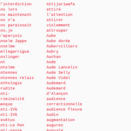
d’interdiction
Attijariwafa
ans lors
attiré
ans maintenant
l’attention
ans n’a
attirer
ans paraissait
violemment
ans,je
attrouper
m’aperçois
Aube
Anselm Jappe
Aube dorée
Anselme
Aubervilliers
Bellegarrigue
Aubry
Anslinger
Auchan
Ant
Aude
Antelme
Aude Lancelin
antennes
Aude Selly
antennes relais
Aude Vidal
anthologie
Audemard
érudite
Audemard
anti-
d’Alançon
criminalité
audience
manque
correctionnelle
anti-IVG
audience fleuve
anti-IVG
Audin
revêtus
augmentation
anti-Le Pen
augures
anti-passe
Auguste