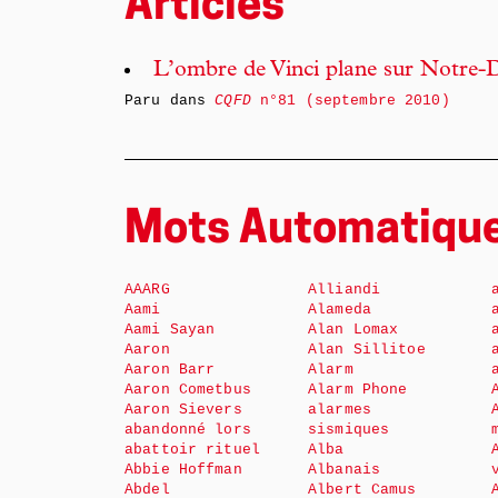
Articles
L’ombre de Vinci plane sur Notre
Paru dans
CQFD
n°81 (septembre 2010)
Mots Automatiqu
AAARG
Alliandi
Aami
Alameda
Aami Sayan
Alan Lomax
Aaron
Alan Sillitoe
Aaron Barr
Alarm
Aaron Cometbus
Alarm Phone
Aaron Sievers
alarmes
abandonné lors
sismiques
abattoir rituel
Alba
Abbie Hoffman
Albanais
Abdel
Albert Camus