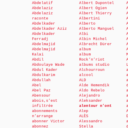
Abdelatif
Albert Dupontel
Abdelaziz
Albert Ogien
Abdelaziz
Albert Thierry
raconte
Albertini
Abdelkader
Alberto
Abdelkader Aziz
Alberto Manguel
Abdelkader
Albi
Ferradj
Albin Michel
Abdelmajid
Albrecht Dürer
Abdelmajid
album
Kalai
album
Abdil
Rock’n’riot
Abdoulaye Wade
albums studio
Abdul Kader
Alchourroun
Abdulkarim
alcool
Abdullah
ALD
Abel
Alde Hemendik
Abel Paz
Aldo Rebelo
Abensour
Alejandro
abois,s’est
Aleksander
infiltrée
alentour n’ont
abonnements
Alep
n’arrange
ALÈS
abonner Victor
Alessandro
abonnez
Stella