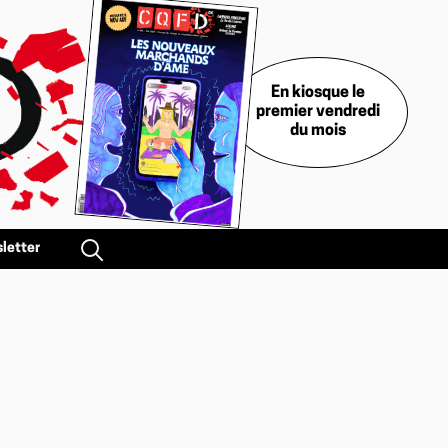
En kiosque le
premier vendredi
du mois
letter