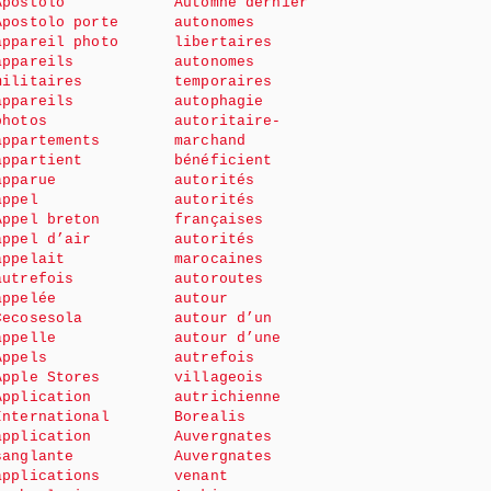
Apostolo
Automne dernier
Apostolo porte
autonomes
appareil photo
libertaires
appareils
autonomes
militaires
temporaires
appareils
autophagie
photos
autoritaire-
appartements
marchand
appartient
bénéficient
apparue
autorités
appel
autorités
Appel breton
françaises
appel d’air
autorités
appelait
marocaines
autrefois
autoroutes
appelée
autour
Cecosesola
autour d’un
appelle
autour d’une
Appels
autrefois
Apple Stores
villageois
Application
autrichienne
International
Borealis
application
Auvergnates
sanglante
Auvergnates
applications
venant