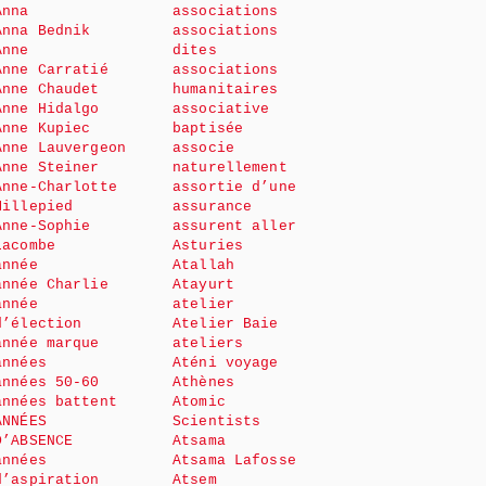
Anna
associations
Anna Bednik
associations
Anne
dites
Anne Carratié
associations
Anne Chaudet
humanitaires
Anne Hidalgo
associative
Anne Kupiec
baptisée
Anne Lauvergeon
associe
Anne Steiner
naturellement
Anne-Charlotte
assortie d’une
Millepied
assurance
Anne-Sophie
assurent aller
Lacombe
Asturies
année
Atallah
année Charlie
Atayurt
année
atelier
d’élection
Atelier Baie
année marque
ateliers
années
Aténi voyage
années 50-60
Athènes
années battent
Atomic
ANNÉES
Scientists
D’ABSENCE
Atsama
années
Atsama Lafosse
d’aspiration
Atsem