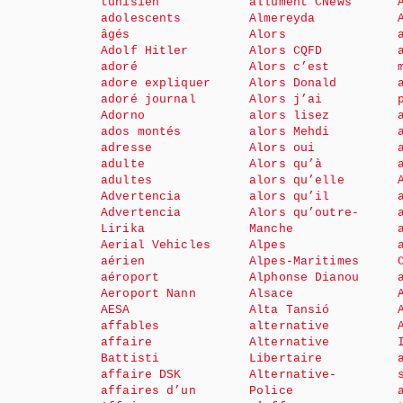
tunisien
allument CNews
adolescents
Almereyda
âgés
Alors
Adolf Hitler
Alors CQFD
adoré
Alors c’est
adore expliquer
Alors Donald
adoré journal
Alors j’ai
Adorno
alors lisez
ados montés
alors Mehdi
adresse
Alors oui
adulte
Alors qu’à
adultes
alors qu’elle
Advertencia
alors qu’il
Advertencia
Alors qu’outre-
Lirika
Manche
Aerial Vehicles
Alpes
aérien
Alpes-Maritimes
aéroport
Alphonse Dianou
Aeroport Nann
Alsace
AESA
Alta Tansió
affables
alternative
affaire
Alternative
Battisti
Libertaire
affaire DSK
Alternative-
affaires d’un
Police