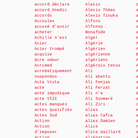
accord déclare
Alexis
accord Unedic
Alexis Théas
accords
Alexis Tiouka
Accoules
Alfons
accusé d’avoir
Alfonso
acheter
Bonafede
Achille n’est
Alger
Acier
Algérie
Acier trompé
Algérien
acquise
algérienne
âcre odeur
algériens
Acrimed
Algérois tenus
acrobatiquement
Ali
suspendus
Ali abattu
Acta Vista
Ali Fenjan
acte
Ali Ferzat
acte impudique
Ali n’a
acte VIII
Ali Soumaré
actes manqués
Ali Ziri
actes qualifiés
alias
Actes Sud
alias Cafca
Action
alias Damien
Action
Alice
d’imposer
Alice Gaillard
Action
aliénation