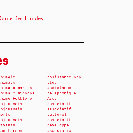
-Dame des Landes
es
animale
assistance non-
animaux
stop
animaux marins
assistance
animaux mignons
téléphonique
animé Folklore
Asso
Anjouanais
associatif
Anjouanais
associatif
morts
culturel
Anjouanais
associatif
vivants
développé
Ann Larson
association