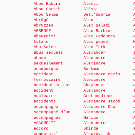
Abou Bakari
Alèssi
Abou Ghraib
Alèssi
Abou Selma
Dell’Umbria
Abrégé
Alex
Abruzzes
Alex Baladi
ABSENCE
Alex Barbier
absurdité
Alex Cadourcy
totale
Alex pense
Abu Saleh
Alex Türk
abus sexuels
Alexander
abusé
Alexandre
sexuellement
Alexandre
académique
Berkman
Accident
Alexandre Boris
ferroviaire
Alexandre
accident majeur
Chayanov
accident
Alexandre
nucléaire
Grothendieck
accidents
Alexandre Jacob
accompagné
Alexandre Kha
Accompagné d’un
Alexandre
accompagnés
Marius
ACCOMPLIE
Alexandre
accord
Skirda
commercial
Alexievitch