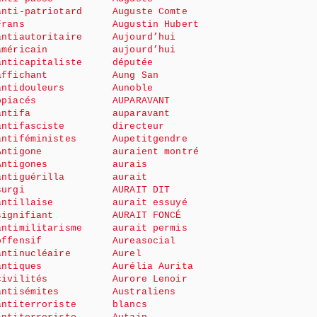
anti-patriotard
Auguste Comte
Frans
Augustin Hubert
antiautoritaire
Aujourd’hui
américain
aujourd’hui
anticapitaliste
députée
affichant
Aung San
antidouleurs
Aunoble
opiacés
AUPARAVANT
antifa
auparavant
antifasciste
directeur
antiféministes
Aupetitgendre
Antigone
auraient montré
Antigones
aurais
antiguérilla
aurait
surgi
AURAIT DIT
antillaise
aurait essuyé
signifiant
AURAIT FONCÉ
antimilitarisme
aurait permis
offensif
Aureasocial
antinucléaire
Aurel
antiques
Aurélia Aurita
civilités
Aurore Lenoir
antisémites
Australiens
antiterroriste
blancs