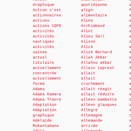
Graphique
quotidienne
Action s’est
align
actionnaires
alimentaire
actions
Aline
actions CQFD
Archimbaud
activités
Aliot
activités
Aliou Sall
nautiques
Alison
activités
Alizé
saines
Alizé Bernard
actuel
Allah Akbar
titulaire
Allahou akbar
actuellement
Allain Leprest
concentrée
allait
actuellement
allait
fermé
cruchement
Adama
allait réagir
Adama Kamara
allait réduire
Adama Traoré
allées Gambetta
Adaptation
allées glauques
Adaptation
Allègre
graphique
Allemagne
Adélaïde
allemande
Mukantabana
arrivée