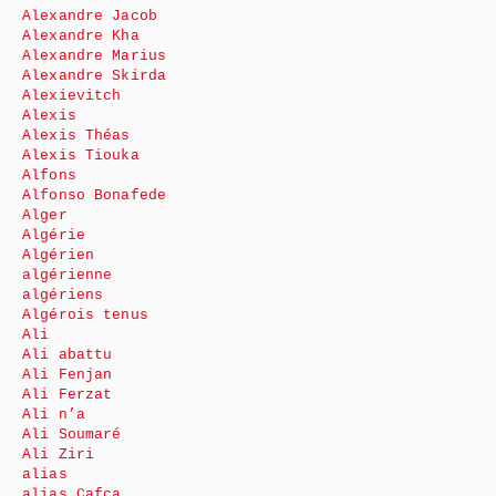
Alexandre Jacob
Alexandre Kha
Alexandre Marius
Alexandre Skirda
Alexievitch
Alexis
Alexis Théas
Alexis Tiouka
Alfons
Alfonso Bonafede
Alger
Algérie
Algérien
algérienne
algériens
Algérois tenus
Ali
Ali abattu
Ali Fenjan
Ali Ferzat
Ali n’a
Ali Soumaré
Ali Ziri
alias
alias Cafca