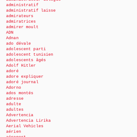
administratif
administratif laisse
admirateurs
admiratrices
admirer moult
ADN
Adnan
ado dévale
adolescent parti
adolescent tunisien
adolescents âgés
Adolf Hitler
adoré
adore expliquer
adoré journal
Adorno
ados montés
adresse
adulte
adultes
Advertencia
Advertencia Lirika
Aerial Vehicles
aérien