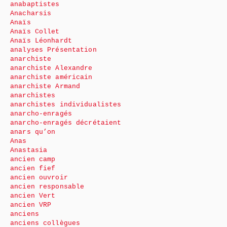
anabaptistes
Anacharsis
Anaïs
Anaïs Collet
Anaïs Léonhardt
analyses Présentation
anarchiste
anarchiste Alexandre
anarchiste américain
anarchiste Armand
anarchistes
anarchistes individualistes
anarcho-enragés
anarcho-enragés décrétaient
anars qu’on
Anas
Anastasia
ancien camp
ancien fief
ancien ouvroir
ancien responsable
ancien Vert
ancien VRP
anciens
anciens collègues