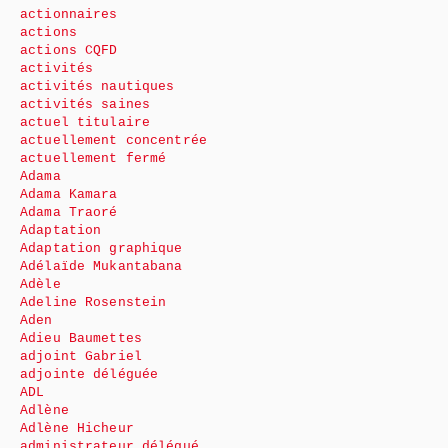
actionnaires
actions
actions CQFD
activités
activités nautiques
activités saines
actuel titulaire
actuellement concentrée
actuellement fermé
Adama
Adama Kamara
Adama Traoré
Adaptation
Adaptation graphique
Adélaïde Mukantabana
Adèle
Adeline Rosenstein
Aden
Adieu Baumettes
adjoint Gabriel
adjointe déléguée
ADL
Adlène
Adlène Hicheur
administrateur délégué