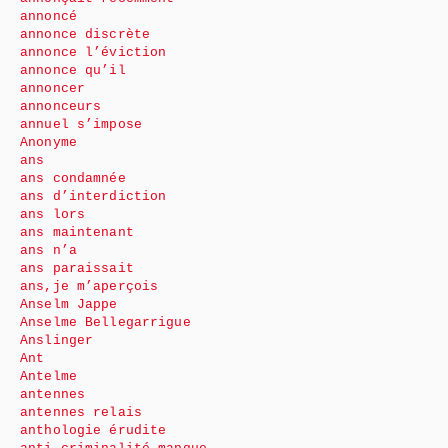
annoncé
annonce discrète
annonce l’éviction
annonce qu’il
annoncer
annonceurs
annuel s’impose
Anonyme
ans
ans condamnée
ans d’interdiction
ans lors
ans maintenant
ans n’a
ans paraissait
ans,je m’aperçois
Anselm Jappe
Anselme Bellegarrigue
Anslinger
Ant
Antelme
antennes
antennes relais
anthologie érudite