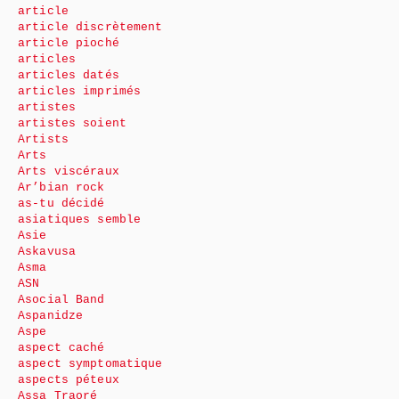
article
article discrètement
article pioché
articles
articles datés
articles imprimés
artistes
artistes soient
Artists
Arts
Arts viscéraux
Ar’bian rock
as-tu décidé
asiatiques semble
Asie
Askavusa
Asma
ASN
Asocial Band
Aspanidze
Aspe
aspect caché
aspect symptomatique
aspects péteux
Assa Traoré