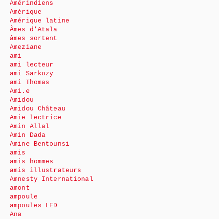
Amérindiens
Amérique
Amérique latine
Âmes d’Atala
âmes sortent
Ameziane
ami
ami lecteur
ami Sarkozy
ami Thomas
Ami.e
Amidou
Amidou Château
Amie lectrice
Amin Allal
Amin Dada
Amine Bentounsi
amis
amis hommes
amis illustrateurs
Amnesty International
amont
ampoule
ampoules LED
Ana