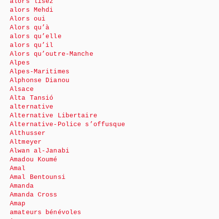
alors lisez
alors Mehdi
Alors oui
Alors qu’à
alors qu’elle
alors qu’il
Alors qu’outre-Manche
Alpes
Alpes-Maritimes
Alphonse Dianou
Alsace
Alta Tansió
alternative
Alternative Libertaire
Alternative-Police s’offusque
Althusser
Altmeyer
Alwan al-Janabi
Amadou Koumé
Amal
Amal Bentounsi
Amanda
Amanda Cross
Amap
amateurs bénévoles