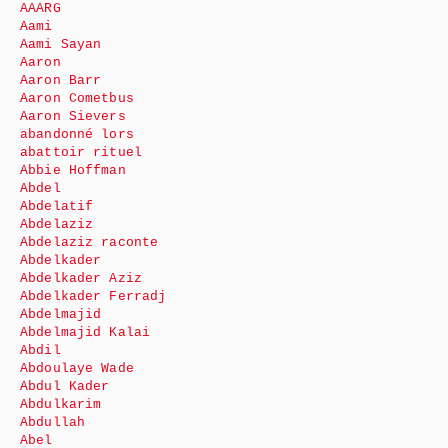
AAARG
Aami
Aami Sayan
Aaron
Aaron Barr
Aaron Cometbus
Aaron Sievers
abandonné lors
abattoir rituel
Abbie Hoffman
Abdel
Abdelatif
Abdelaziz
Abdelaziz raconte
Abdelkader
Abdelkader Aziz
Abdelkader Ferradj
Abdelmajid
Abdelmajid Kalai
Abdil
Abdoulaye Wade
Abdul Kader
Abdulkarim
Abdullah
Abel