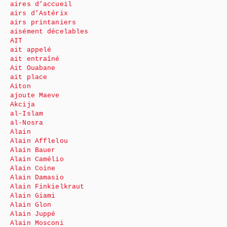
aires d’accueil
airs d’Astérix
airs printaniers
aisément décelables
AIT
ait appelé
ait entraîné
Ait Ouabane
ait place
Aiton
ajoute Maeve
Akcija
al-Islam
al-Nosra
Alain
Alain Afflelou
Alain Bauer
Alain Camélio
Alain Coine
Alain Damasio
Alain Finkielkraut
Alain Giami
Alain Glon
Alain Juppé
Alain Mosconi