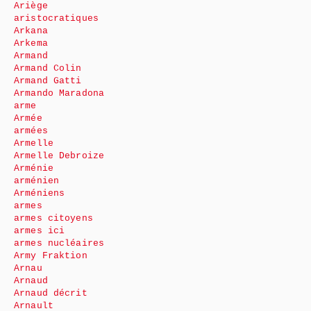
Ariège
aristocratiques
Arkana
Arkema
Armand
Armand Colin
Armand Gatti
Armando Maradona
arme
Armée
armées
Armelle
Armelle Debroize
Arménie
arménien
Arméniens
armes
armes citoyens
armes ici
armes nucléaires
Army Fraktion
Arnau
Arnaud
Arnaud décrit
Arnault