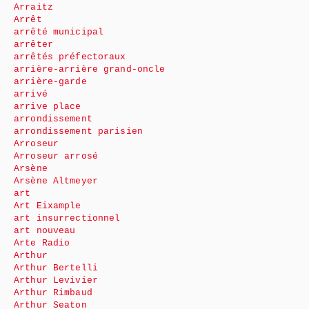
Arraitz
Arrêt
arrêté municipal
arrêter
arrêtés préfectoraux
arrière-arrière grand-oncle
arrière-garde
arrivé
arrive place
arrondissement
arrondissement parisien
Arroseur
Arroseur arrosé
Arsène
Arsène Altmeyer
art
Art Eixample
art insurrectionnel
art nouveau
Arte Radio
Arthur
Arthur Bertelli
Arthur Levivier
Arthur Rimbaud
Arthur Seaton