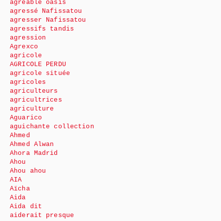
agréable oasis
agressé Nafissatou
agresser Nafissatou
agressifs tandis
agression
Agrexco
agricole
AGRICOLE PERDU
agricole située
agricoles
agriculteurs
agricultrices
agriculture
Aguarico
aguichante collection
Ahmed
Ahmed Alwan
Ahora Madrid
Ahou
Ahou ahou
AIA
Aïcha
Aida
Aida dit
aiderait presque