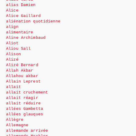
alias Damien
Alice
Alice Gaillard
aliénation quotidienne
align
alimentaire
Aline Archimbaud
Aliot
Aliou Sall
Alison
Alizé
Alizé Bernard
Allah Akbar
Allahou akbar
Allain Leprest
allait
allait cruchement
allait réagir
allait réduire
allées Gambetta
allées glauques
Allègre
Allemagne
allemande arrivée