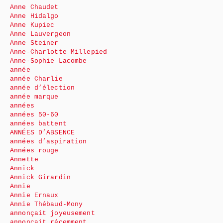
Anne Chaudet
Anne Hidalgo
Anne Kupiec
Anne Lauvergeon
Anne Steiner
Anne-Charlotte Millepied
Anne-Sophie Lacombe
année
année Charlie
année d’élection
année marque
années
années 50-60
années battent
ANNÉES D’ABSENCE
années d’aspiration
Années rouge
Annette
Annick
Annick Girardin
Annie
Annie Ernaux
Annie Thébaud-Mony
annonçait joyeusement
annonçait récemment