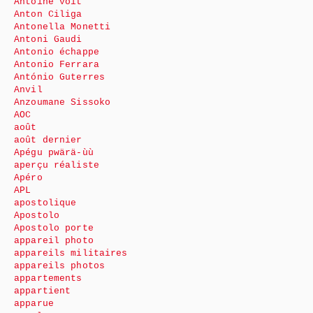
Antoine voit
Anton Ciliga
Antonella Monetti
Antoni Gaudi
Antonio échappe
Antonio Ferrara
António Guterres
Anvil
Anzoumane Sissoko
AOC
août
août dernier
Apégu pwärä-ùù
aperçu réaliste
Apéro
APL
apostolique
Apostolo
Apostolo porte
appareil photo
appareils militaires
appareils photos
appartements
appartient
apparue