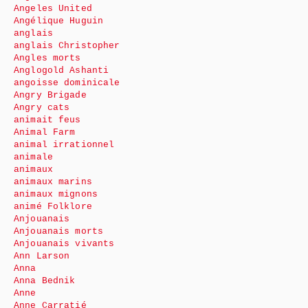
Angeles United
Angélique Huguin
anglais
anglais Christopher
Angles morts
Anglogold Ashanti
angoisse dominicale
Angry Brigade
Angry cats
animait feus
Animal Farm
animal irrationnel
animale
animaux
animaux marins
animaux mignons
animé Folklore
Anjouanais
Anjouanais morts
Anjouanais vivants
Ann Larson
Anna
Anna Bednik
Anne
Anne Carratié