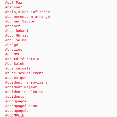
Abel Paz
Abensour
abois,s’est infiltrée
abonnements n’arrange
abonner Victor
abonnez
Abou Bakari
Abou Ghraib
Abou Selma
Abrégé
Abruzzes
ABSENCE
absurdité totale
Abu Saleh
abus sexuels
abusé sexuellement
académique
Accident ferroviaire
accident majeur
accident nucléaire
accidents
accompagné
Accompagné d’un
accompagnés
ACCOMPLIE