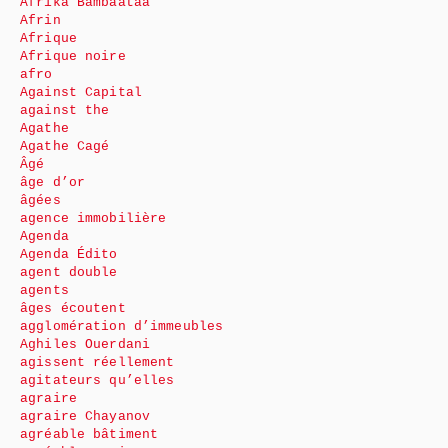
Afrika Bambaataa
Afrin
Afrique
Afrique noire
afro
Against Capital
against the
Agathe
Agathe Cagé
Âgé
âge d’or
âgées
agence immobilière
Agenda
Agenda Édito
agent double
agents
âges écoutent
agglomération d’immeubles
Aghiles Ouerdani
agissent réellement
agitateurs qu’elles
agraire
agraire Chayanov
agréable bâtiment