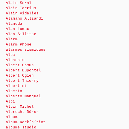
Alain Soral
Alain Tarrius
Alain Vidalies
Alamano Alliandi
Alameda
Alan Lomax
Alan Sillitoe
Alarm
Alarm Phone
alarmes sismiques
Alba
Albanais
Albert Camus
Albert Dupontel
Albert Ogien
Albert Thierry
Albertini
Alberto
Alberto Manguel
Albi
Albin Michel
Albrecht Dürer
album
album Rock’n’riot
albums studio