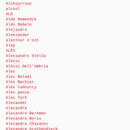
Alchourroun
alcool
ALD
Alde Hemendik
Aldo Rebelo
Alejandro
Aleksander
alentour n’ont
Alep
ALÈS
Alessandro Stella
Alèssi
Alèssi Dell’Umbria
Alex
Alex Baladi
Alex Barbier
Alex Cadourcy
Alex pense
Alex Türk
Alexander
Alexandre
Alexandre Berkman
Alexandre Boris
Alexandre Chayanov
Alexandre Grothendieck