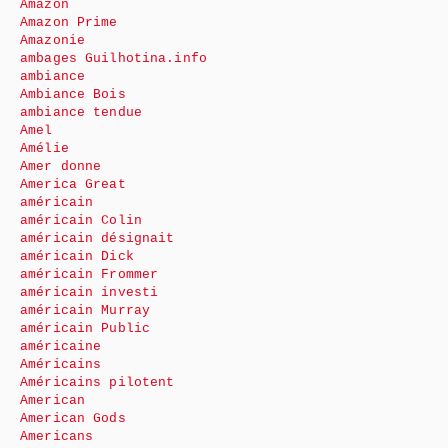
Amazon
Amazon Prime
Amazonie
ambages Guilhotina.info
ambiance
Ambiance Bois
ambiance tendue
Amel
Amélie
Amer donne
America Great
américain
américain Colin
américain désignait
américain Dick
américain Frommer
américain investi
américain Murray
américain Public
américaine
Américains
Américains pilotent
American
American Gods
Americans