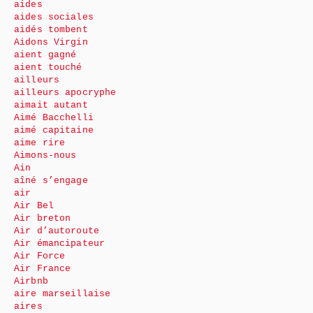
aides
aides sociales
aidés tombent
Aidons Virgin
aient gagné
aient touché
ailleurs
ailleurs apocryphe
aimait autant
Aimé Bacchelli
aimé capitaine
aime rire
Aimons-nous
Ain
aîné s’engage
air
Air Bel
Air breton
Air d’autoroute
Air émancipateur
Air Force
Air France
Airbnb
aire marseillaise
aires