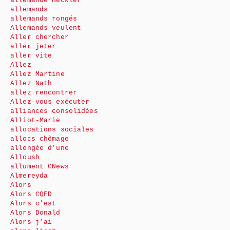
allemande Heckler
allemands
allemands rongés
Allemands veulent
Aller chercher
aller jeter
aller vite
Allez
Allez Martine
Allez Nath
allez rencontrer
Allez-vous exécuter
alliances consolidées
Alliot-Marie
allocations sociales
allocs chômage
allongée d’une
Alloush
allument CNews
Almereyda
Alors
Alors CQFD
Alors c’est
Alors Donald
Alors j’ai