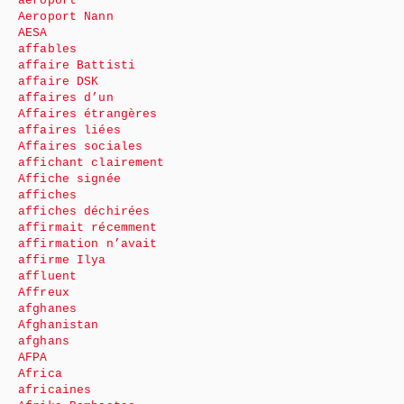
aéroport
Aeroport Nann
AESA
affables
affaire Battisti
affaire DSK
affaires d’un
Affaires étrangères
affaires liées
Affaires sociales
affichant clairement
Affiche signée
affiches
affiches déchirées
affirmait récemment
affirmation n’avait
affirme Ilya
affluent
Affreux
afghanes
Afghanistan
afghans
AFPA
Africa
africaines