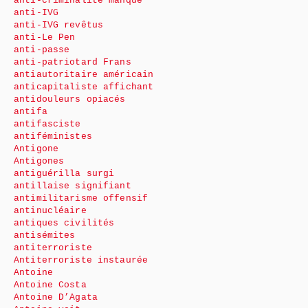
anti-criminalité manque
anti-IVG
anti-IVG revêtus
anti-Le Pen
anti-passe
anti-patriotard Frans
antiautoritaire américain
anticapitaliste affichant
antidouleurs opiacés
antifa
antifasciste
antiféministes
Antigone
Antigones
antiguérilla surgi
antillaise signifiant
antimilitarisme offensif
antinucléaire
antiques civilités
antisémites
antiterroriste
Antiterroriste instaurée
Antoine
Antoine Costa
Antoine D’Agata