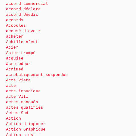
accord commercial
accord déclare
accord Unedic
accords
Accoules
accusé d’avoir
acheter
Achille n’est
Acier
Acier trompé
acquise
âcre odeur
Acrimed
acrobatiquement suspendus
Acta Vista
acte
acte impudique
acte VIII
actes manqués
actes qualifiés
Actes Sud
Action
Action d’imposer
Action Graphique
Action s’est