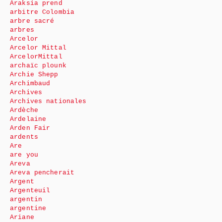
Araksia prend
arbitre Colombia
arbre sacré
arbres
Arcelor
Arcelor Mittal
ArcelorMittal
archaïc plounk
Archie Shepp
Archimbaud
Archives
Archives nationales
Ardèche
Ardelaine
Arden Fair
ardents
Are
are you
Areva
Areva pencherait
Argent
Argenteuil
argentin
argentine
Ariane