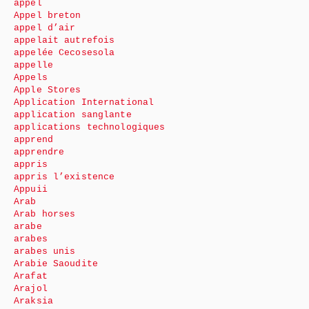
appel
Appel breton
appel d’air
appelait autrefois
appelée Cecosesola
appelle
Appels
Apple Stores
Application International
application sanglante
applications technologiques
apprend
apprendre
appris
appris l’existence
Appuii
Arab
Arab horses
arabe
arabes
arabes unis
Arabie Saoudite
Arafat
Arajol
Araksia