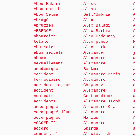
Abou Bakari
Alèssi
Abou Ghraib
Alèssi
Abou Selma
Dell’Umbria
Abrégé
Alex
Abruzzes
Alex Baladi
ABSENCE
Alex Barbier
absurdité
Alex Cadourcy
totale
Alex pense
Abu Saleh
Alex Türk
abus sexuels
Alexander
abusé
Alexandre
sexuellement
Alexandre
académique
Berkman
Accident
Alexandre Boris
ferroviaire
Alexandre
accident majeur
Chayanov
accident
Alexandre
nucléaire
Grothendieck
accidents
Alexandre Jacob
accompagné
Alexandre Kha
Accompagné d’un
Alexandre
accompagnés
Marius
ACCOMPLIE
Alexandre
accord
Skirda
commercial
Alexievitch