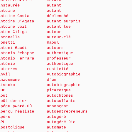
Antiterroriste
Autain
instaurée
autant
Antoine
autant
Antoine Costa
déclenché
Antoine D’Agata
autant surpris
Antoine voit
autant tué
Anton Ciliga
auteur
Antonella
auteur-clé
Monetti
Raoul
Antoni Gaudi
auteurs
Antonio échappe
authentique
Antonio Ferrara
professeur
António
authentique
Guterres
rusticité
Anvil
Autobiographie
Anzoumane
d’un
Sissoko
autobiographie
AOC
picaresque
août
autochtones
août dernier
autocollants
Apégu pwärä-ùù
annonçant
aperçu réaliste
autoentrepreneurs
Apéro
autogéré
APL
autogéré Die
apostolique
automate