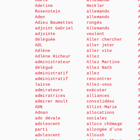
Adèle
allemande
Adeline
Heckler
Rosenstein
allemands
Aden
allemands
Adieu Baumettes
rongés
adjoint Gabriel
Allemands
adjointe
veulent
déléguée
Aller chercher
ADL
aller jeter
Adlène
aller vite
Adlène Hicheur
Allez
administrateur
Allez Martine
délégué
Allez Nath
administratif
allez
administratif
rencontrer
laisse
Allez-vous
admirateurs
exécuter
admiratrices
alliances
admirer moult
consolidées
ADN
Alliot-Marie
Adnan
allocations
ado dévale
sociales
adolescent
allocs chômage
parti
allongée d’une
adolescent
Alloush