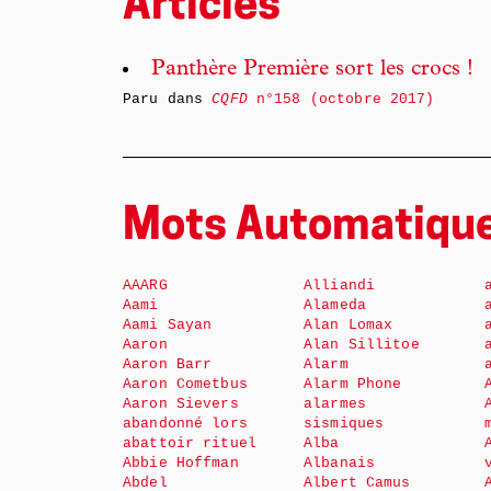
Articles
Panthère Première sort les crocs !
Paru dans
CQFD
n°158 (octobre 2017)
Mots Automatiqu
AAARG
Alliandi
Aami
Alameda
Aami Sayan
Alan Lomax
Aaron
Alan Sillitoe
Aaron Barr
Alarm
Aaron Cometbus
Alarm Phone
Aaron Sievers
alarmes
abandonné lors
sismiques
abattoir rituel
Alba
Abbie Hoffman
Albanais
Abdel
Albert Camus