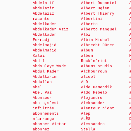
Abdelatif
Albert Dupontel
Abdelaziz
Albert Ogien
Abdelaziz
Albert Thierry
raconte
Albertini
Abdelkader
Alberto
Abdelkader Aziz
Alberto Manguel
Abdelkader
Albi
Ferradj
Albin Michel
Abdelmajid
Albrecht Dürer
Abdelmajid
album
Kalai
album
Abdil
Rock’n’riot
Abdoulaye Wade
albums studio
Abdul Kader
Alchourroun
Abdulkarim
alcool
Abdullah
ALD
Abel
Alde Hemendik
Abel Paz
Aldo Rebelo
Abensour
Alejandro
abois,s’est
Aleksander
infiltrée
alentour n’ont
abonnements
Alep
n’arrange
ALÈS
abonner Victor
Alessandro
abonnez
Stella