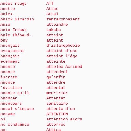
Années rouge
ATT
Annette
Attac
Annick
Attal
Annick Girardin
fanfaronnaient
Annie
atteindre
Annie Ernaux
Lakabe
Annie Thébaud-
atteint
Mony
atteint
annonçait
d’islamophobie
joyeusement
atteint d’une
annonçait
atteint l’âge
récemment
atteinte
annoncé
attelée Acrimed
annonce
attendent
discrète
qu’enfin
annonce
attendre
l’éviction
attentat
annonce qu’il
meurtrier
annoncer
Attentat
annonceurs
sanitaire
annuel s’impose
attente d’un
Anonyme
ATTENTION
ans
attention alors
ans condamnée
atterrés
ans
Attica