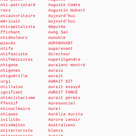
anti-patriotard
Auguste Comte
Frans
Augustin Hubert
antiautoritaire
Aujourd’hui
américain
aujourd’hui
anticapitaliste
députée
affichant
Aung San
antidouleurs
Aunoble
opiacés
AUPARAVANT
antifa
auparavant
antifasciste
directeur
antiféministes
Aupetitgendre
Antigone
auraient montré
Antigones
aurais
antiguérilla
aurait
surgi
AURAIT DIT
antillaise
aurait essuyé
signifiant
AURAIT FONCÉ
antimilitarisme
aurait permis
offensif
Aureasocial
antinucléaire
Aurel
antiques
Aurélia Aurita
civilités
Aurore Lenoir
antisémites
Australiens
antiterroriste
blancs