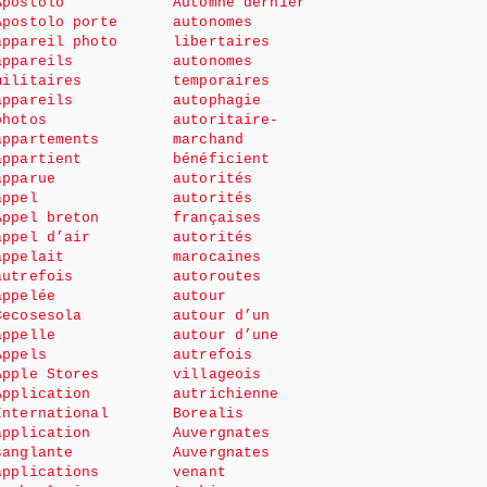
Apostolo
Automne dernier
Apostolo porte
autonomes
appareil photo
libertaires
appareils
autonomes
militaires
temporaires
appareils
autophagie
photos
autoritaire-
appartements
marchand
appartient
bénéficient
apparue
autorités
appel
autorités
Appel breton
françaises
appel d’air
autorités
appelait
marocaines
autrefois
autoroutes
appelée
autour
Cecosesola
autour d’un
appelle
autour d’une
Appels
autrefois
Apple Stores
villageois
Application
autrichienne
International
Borealis
application
Auvergnates
sanglante
Auvergnates
applications
venant