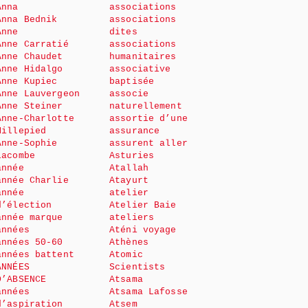
Anna
associations
Anna Bednik
associations
Anne
dites
Anne Carratié
associations
Anne Chaudet
humanitaires
Anne Hidalgo
associative
Anne Kupiec
baptisée
Anne Lauvergeon
associe
Anne Steiner
naturellement
Anne-Charlotte
assortie d’une
Millepied
assurance
Anne-Sophie
assurent aller
Lacombe
Asturies
année
Atallah
année Charlie
Atayurt
année
atelier
d’élection
Atelier Baie
année marque
ateliers
années
Aténi voyage
années 50-60
Athènes
années battent
Atomic
ANNÉES
Scientists
D’ABSENCE
Atsama
années
Atsama Lafosse
d’aspiration
Atsem