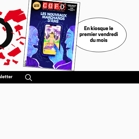
En kiosque le
premier vendredi
du mois
letter