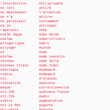
d’interdiction
Attijariwafa
ans lors
attiré
ans maintenant
l’attention
ans n’a
attirer
ans paraissait
violemment
ans,je
attrouper
m’aperçois
Aube
Anselm Jappe
Aube dorée
Anselme
Aubervilliers
Bellegarrigue
Aubry
Anslinger
Auchan
Ant
Aude
Antelme
Aude Lancelin
antennes
Aude Selly
antennes relais
Aude Vidal
anthologie
Audemard
érudite
Audemard
anti-
d’Alançon
criminalité
audience
manque
correctionnelle
anti-IVG
audience fleuve
anti-IVG
Audin
revêtus
augmentation
anti-Le Pen
augures
anti-passe
Auguste