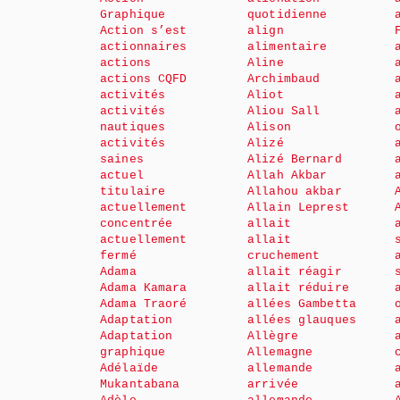
Graphique
quotidienne
Action s’est
align
actionnaires
alimentaire
actions
Aline
actions CQFD
Archimbaud
activités
Aliot
activités
Aliou Sall
nautiques
Alison
activités
Alizé
saines
Alizé Bernard
actuel
Allah Akbar
titulaire
Allahou akbar
actuellement
Allain Leprest
concentrée
allait
actuellement
allait
fermé
cruchement
Adama
allait réagir
Adama Kamara
allait réduire
Adama Traoré
allées Gambetta
Adaptation
allées glauques
Adaptation
Allègre
graphique
Allemagne
Adélaïde
allemande
Mukantabana
arrivée