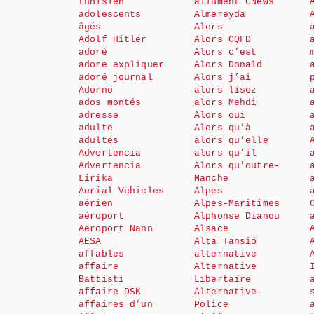
tunisien
allument CNews
adolescents
Almereyda
âgés
Alors
Adolf Hitler
Alors CQFD
adoré
Alors c’est
adore expliquer
Alors Donald
adoré journal
Alors j’ai
Adorno
alors lisez
ados montés
alors Mehdi
adresse
Alors oui
adulte
Alors qu’à
adultes
alors qu’elle
Advertencia
alors qu’il
Advertencia
Alors qu’outre-
Lirika
Manche
Aerial Vehicles
Alpes
aérien
Alpes-Maritimes
aéroport
Alphonse Dianou
Aeroport Nann
Alsace
AESA
Alta Tansió
affables
alternative
affaire
Alternative
Battisti
Libertaire
affaire DSK
Alternative-
affaires d’un
Police