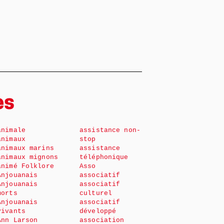
es
animale
assistance non-
animaux
stop
animaux marins
assistance
animaux mignons
téléphonique
animé Folklore
Asso
Anjouanais
associatif
Anjouanais
associatif
morts
culturel
Anjouanais
associatif
vivants
développé
Ann Larson
association