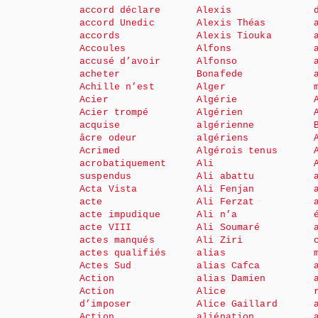
accord déclare
Alexis
accord Unedic
Alexis Théas
accords
Alexis Tiouka
Accoules
Alfons
accusé d’avoir
Alfonso
acheter
Bonafede
Achille n’est
Alger
Acier
Algérie
Acier trompé
Algérien
acquise
algérienne
âcre odeur
algériens
Acrimed
Algérois tenus
acrobatiquement
Ali
suspendus
Ali abattu
Acta Vista
Ali Fenjan
acte
Ali Ferzat
acte impudique
Ali n’a
acte VIII
Ali Soumaré
actes manqués
Ali Ziri
actes qualifiés
alias
Actes Sud
alias Cafca
Action
alias Damien
Action
Alice
d’imposer
Alice Gaillard
Action
aliénation