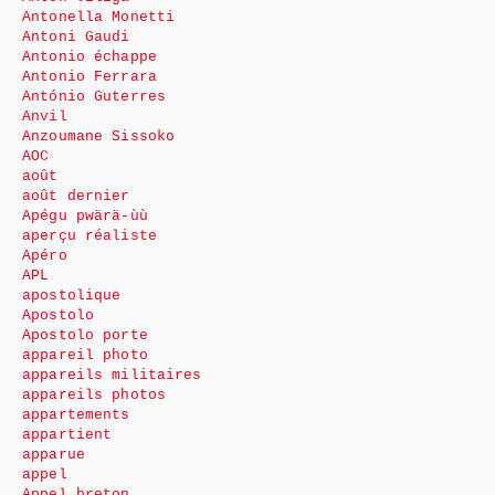
Antonella Monetti
Antoni Gaudi
Antonio échappe
Antonio Ferrara
António Guterres
Anvil
Anzoumane Sissoko
AOC
août
août dernier
Apégu pwärä-ùù
aperçu réaliste
Apéro
APL
apostolique
Apostolo
Apostolo porte
appareil photo
appareils militaires
appareils photos
appartements
appartient
apparue
appel
Appel breton