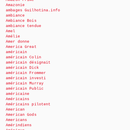
Amazonie
ambages Guilhotina.info
ambiance
Ambiance Bois
ambiance tendue
Amel
Amélie
Amer donne
America Great
américain
américain Colin
américain désignait
américain Dick
américain Frommer
américain investi
américain Murray
américain Public
américaine
Américains
Américains pilotent
American
American Gods
Americans
Amérindiens