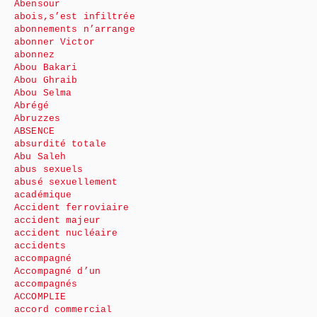
Abensour
abois,s’est infiltrée
abonnements n’arrange
abonner Victor
abonnez
Abou Bakari
Abou Ghraib
Abou Selma
Abrégé
Abruzzes
ABSENCE
absurdité totale
Abu Saleh
abus sexuels
abusé sexuellement
académique
Accident ferroviaire
accident majeur
accident nucléaire
accidents
accompagné
Accompagné d’un
accompagnés
ACCOMPLIE
accord commercial