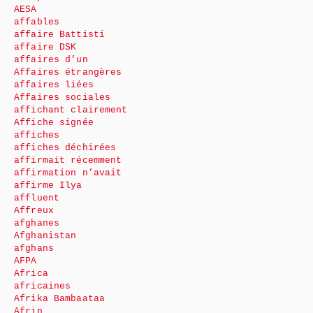
AESA
affables
affaire Battisti
affaire DSK
affaires d’un
Affaires étrangères
affaires liées
Affaires sociales
affichant clairement
Affiche signée
affiches
affiches déchirées
affirmait récemment
affirmation n’avait
affirme Ilya
affluent
Affreux
afghanes
Afghanistan
afghans
AFPA
Africa
africaines
Afrika Bambaataa
Afrin