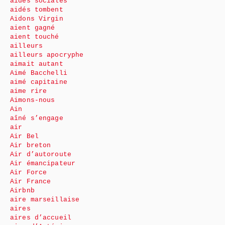
aides sociales
aidés tombent
Aidons Virgin
aient gagné
aient touché
ailleurs
ailleurs apocryphe
aimait autant
Aimé Bacchelli
aimé capitaine
aime rire
Aimons-nous
Ain
aîné s’engage
air
Air Bel
Air breton
Air d’autoroute
Air émancipateur
Air Force
Air France
Airbnb
aire marseillaise
aires
aires d’accueil