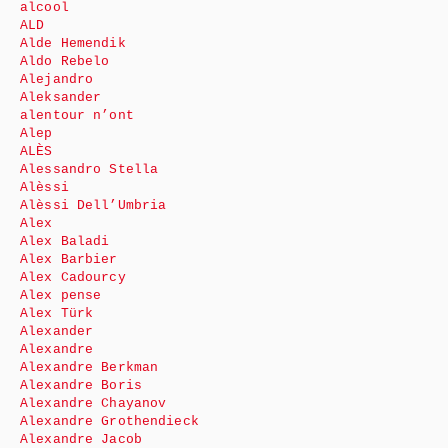
alcool
ALD
Alde Hemendik
Aldo Rebelo
Alejandro
Aleksander
alentour n’ont
Alep
ALÈS
Alessandro Stella
Alèssi
Alèssi Dell’Umbria
Alex
Alex Baladi
Alex Barbier
Alex Cadourcy
Alex pense
Alex Türk
Alexander
Alexandre
Alexandre Berkman
Alexandre Boris
Alexandre Chayanov
Alexandre Grothendieck
Alexandre Jacob