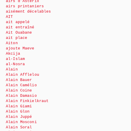
airs d’Astérix
airs printaniers
aisément décelables
AIT
ait appelé
ait entraîné
Ait Ouabane
ait place
Aiton
ajoute Maeve
Akcija
al-Islam
al-Nosra
Alain
Alain Afflelou
Alain Bauer
Alain Camélio
Alain Coine
Alain Damasio
Alain Finkielkraut
Alain Giami
Alain Glon
Alain Juppé
Alain Mosconi
Alain Soral