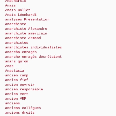
Anacharsis
Anaïs
Anaïs Collet
Anaïs Léonhardt
analyses Présentation
anarchiste
anarchiste Alexandre
anarchiste américain
anarchiste Armand
anarchistes
anarchistes individualistes
anarcho-enragés
anarcho-enragés décrétaient
anars qu’on
Anas
Anastasia
ancien camp
ancien fief
ancien ouvroir
ancien responsable
ancien Vert
ancien VRP
anciens
anciens collègues
anciens droits