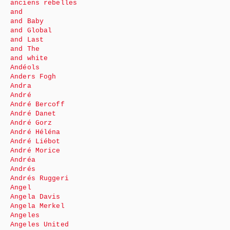
anciens rebelles
and
and Baby
and Global
and Last
and The
and white
Andéols
Anders Fogh
Andra
André
André Bercoff
André Danet
André Gorz
André Héléna
André Liébot
André Morice
Andréa
Andrés
Andrés Ruggeri
Angel
Angela Davis
Angela Merkel
Angeles
Angeles United