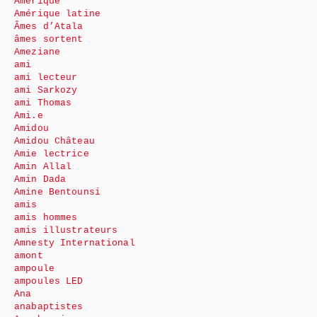
Amérique
Amérique latine
Âmes d’Atala
âmes sortent
Ameziane
ami
ami lecteur
ami Sarkozy
ami Thomas
Ami.e
Amidou
Amidou Château
Amie lectrice
Amin Allal
Amin Dada
Amine Bentounsi
amis
amis hommes
amis illustrateurs
Amnesty International
amont
ampoule
ampoules LED
Ana
anabaptistes