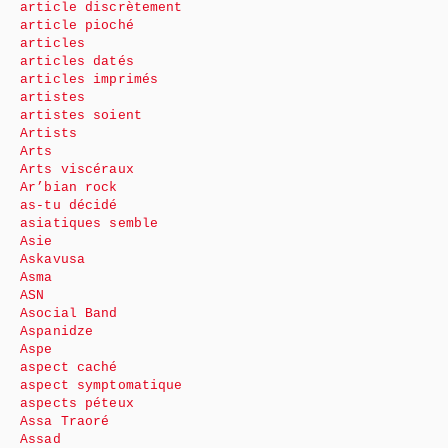
article discrètement
article pioché
articles
articles datés
articles imprimés
artistes
artistes soient
Artists
Arts
Arts viscéraux
Ar’bian rock
as-tu décidé
asiatiques semble
Asie
Askavusa
Asma
ASN
Asocial Band
Aspanidze
Aspe
aspect caché
aspect symptomatique
aspects péteux
Assa Traoré
Assad