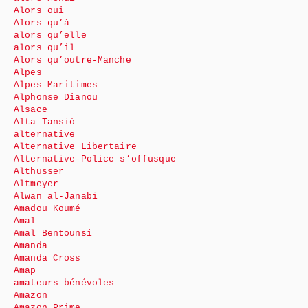
Alors oui
Alors qu’à
alors qu’elle
alors qu’il
Alors qu’outre-Manche
Alpes
Alpes-Maritimes
Alphonse Dianou
Alsace
Alta Tansió
alternative
Alternative Libertaire
Alternative-Police s’offusque
Althusser
Altmeyer
Alwan al-Janabi
Amadou Koumé
Amal
Amal Bentounsi
Amanda
Amanda Cross
Amap
amateurs bénévoles
Amazon
Amazon Prime