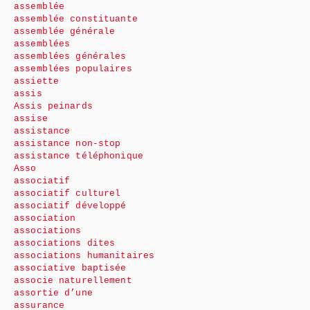
assemblée
assemblée constituante
assemblée générale
assemblées
assemblées générales
assemblées populaires
assiette
assis
Assis peinards
assise
assistance
assistance non-stop
assistance téléphonique
Asso
associatif
associatif culturel
associatif développé
association
associations
associations dites
associations humanitaires
associative baptisée
associe naturellement
assortie d’une
assurance