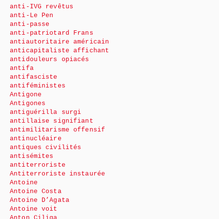
anti-IVG revêtus
anti-Le Pen
anti-passe
anti-patriotard Frans
antiautoritaire américain
anticapitaliste affichant
antidouleurs opiacés
antifa
antifasciste
antiféministes
Antigone
Antigones
antiguérilla surgi
antillaise signifiant
antimilitarisme offensif
antinucléaire
antiques civilités
antisémites
antiterroriste
Antiterroriste instaurée
Antoine
Antoine Costa
Antoine D’Agata
Antoine voit
Anton Ciliga