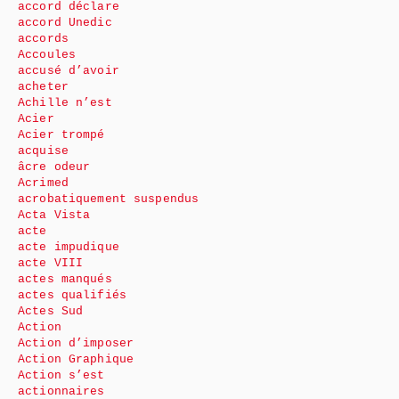
accord déclare
accord Unedic
accords
Accoules
accusé d’avoir
acheter
Achille n’est
Acier
Acier trompé
acquise
âcre odeur
Acrimed
acrobatiquement suspendus
Acta Vista
acte
acte impudique
acte VIII
actes manqués
actes qualifiés
Actes Sud
Action
Action d’imposer
Action Graphique
Action s’est
actionnaires