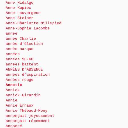
Anne Hidalgo
Anne Kupiec
Anne Lauvergeon
Anne Steiner
Anne-Charlotte Millepied
Anne-Sophie Lacombe
année
année Charlie
année d’élection
année marque
années
années 50-60
années battent
ANNÉES D’ABSENCE
années d’aspiration
Années rouge
Annette
Annick
Annick Girardin
Annie
Annie Ernaux
Annie Thébaud-Mony
annonçait joyeusement
annonçait récemment
annoncé