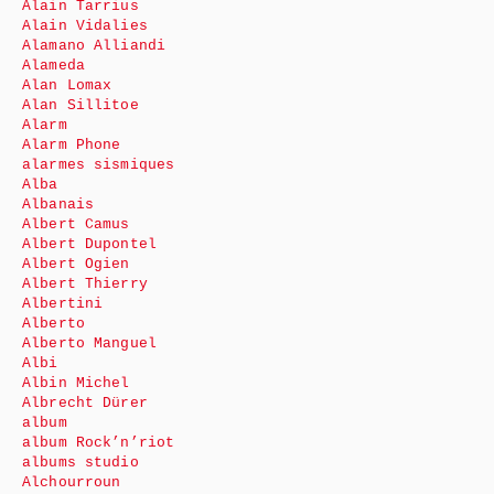
Alain Tarrius
Alain Vidalies
Alamano Alliandi
Alameda
Alan Lomax
Alan Sillitoe
Alarm
Alarm Phone
alarmes sismiques
Alba
Albanais
Albert Camus
Albert Dupontel
Albert Ogien
Albert Thierry
Albertini
Alberto
Alberto Manguel
Albi
Albin Michel
Albrecht Dürer
album
album Rock’n’riot
albums studio
Alchourroun