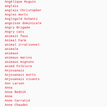
Angélique Huguin
anglais
anglais Christopher
Angles morts
Anglogold Ashanti
angoisse dominicale
Angry Brigade
Angry cats
animait feus
Animal Farm
animal irrationnel
animale
animaux
animaux marins
animaux mignons
animé Folklore
Anjouanais
Anjouanais morts
Anjouanais vivants
Ann Larson
Anna
Anna Bednik
Anne
Anne Carratié
Anne Chaudet