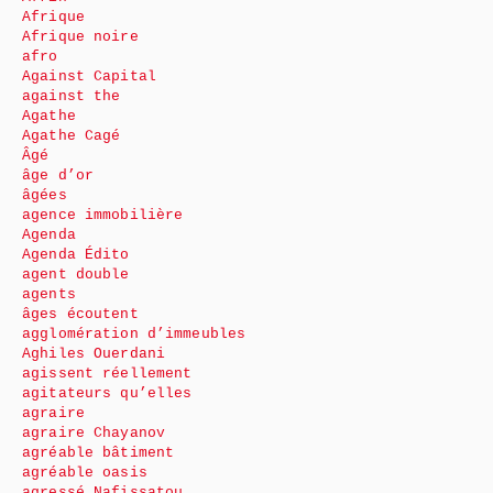
Afrique
Afrique noire
afro
Against Capital
against the
Agathe
Agathe Cagé
Âgé
âge d’or
âgées
agence immobilière
Agenda
Agenda Édito
agent double
agents
âges écoutent
agglomération d’immeubles
Aghiles Ouerdani
agissent réellement
agitateurs qu’elles
agraire
agraire Chayanov
agréable bâtiment
agréable oasis
agressé Nafissatou