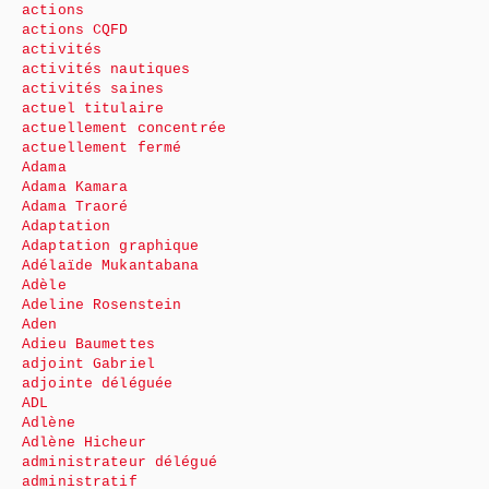
actions
actions CQFD
activités
activités nautiques
activités saines
actuel titulaire
actuellement concentrée
actuellement fermé
Adama
Adama Kamara
Adama Traoré
Adaptation
Adaptation graphique
Adélaïde Mukantabana
Adèle
Adeline Rosenstein
Aden
Adieu Baumettes
adjoint Gabriel
adjointe déléguée
ADL
Adlène
Adlène Hicheur
administrateur délégué
administratif