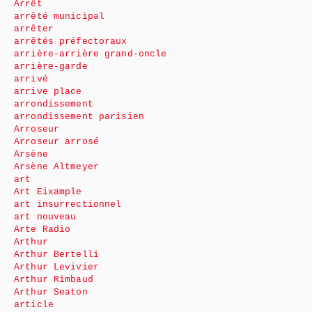
Arrêt
arrêté municipal
arrêter
arrêtés préfectoraux
arrière-arrière grand-oncle
arrière-garde
arrivé
arrive place
arrondissement
arrondissement parisien
Arroseur
Arroseur arrosé
Arsène
Arsène Altmeyer
art
Art Eixample
art insurrectionnel
art nouveau
Arte Radio
Arthur
Arthur Bertelli
Arthur Levivier
Arthur Rimbaud
Arthur Seaton
article