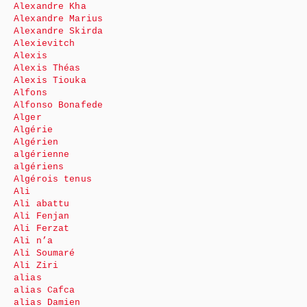
Alexandre Kha
Alexandre Marius
Alexandre Skirda
Alexievitch
Alexis
Alexis Théas
Alexis Tiouka
Alfons
Alfonso Bonafede
Alger
Algérie
Algérien
algérienne
algériens
Algérois tenus
Ali
Ali abattu
Ali Fenjan
Ali Ferzat
Ali n’a
Ali Soumaré
Ali Ziri
alias
alias Cafca
alias Damien