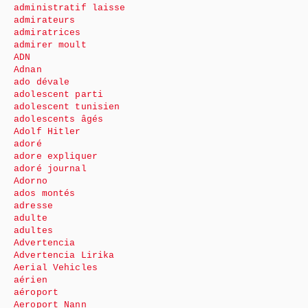
administratif laisse
admirateurs
admiratrices
admirer moult
ADN
Adnan
ado dévale
adolescent parti
adolescent tunisien
adolescents âgés
Adolf Hitler
adoré
adore expliquer
adoré journal
Adorno
ados montés
adresse
adulte
adultes
Advertencia
Advertencia Lirika
Aerial Vehicles
aérien
aéroport
Aeroport Nann