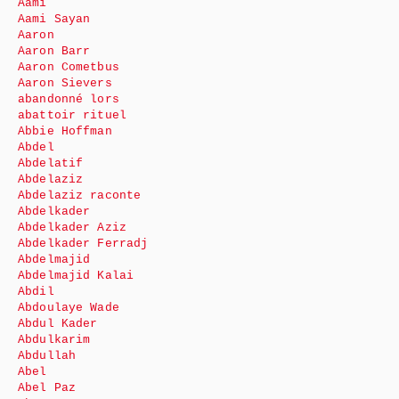
Aami
Aami Sayan
Aaron
Aaron Barr
Aaron Cometbus
Aaron Sievers
abandonné lors
abattoir rituel
Abbie Hoffman
Abdel
Abdelatif
Abdelaziz
Abdelaziz raconte
Abdelkader
Abdelkader Aziz
Abdelkader Ferradj
Abdelmajid
Abdelmajid Kalai
Abdil
Abdoulaye Wade
Abdul Kader
Abdulkarim
Abdullah
Abel
Abel Paz