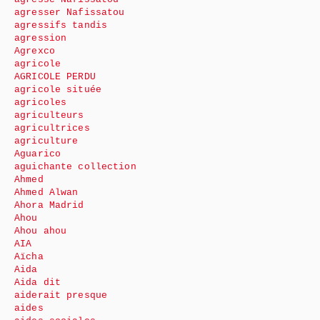
agresser Nafissatou
agressifs tandis
agression
Agrexco
agricole
AGRICOLE PERDU
agricole située
agricoles
agriculteurs
agricultrices
agriculture
Aguarico
aguichante collection
Ahmed
Ahmed Alwan
Ahora Madrid
Ahou
Ahou ahou
AIA
Aïcha
Aida
Aida dit
aiderait presque
aides