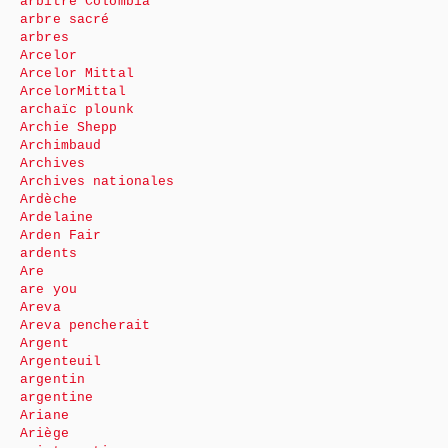
arbitre Colombia
arbre sacré
arbres
Arcelor
Arcelor Mittal
ArcelorMittal
archaïc plounk
Archie Shepp
Archimbaud
Archives
Archives nationales
Ardèche
Ardelaine
Arden Fair
ardents
Are
are you
Areva
Areva pencherait
Argent
Argenteuil
argentin
argentine
Ariane
Ariège