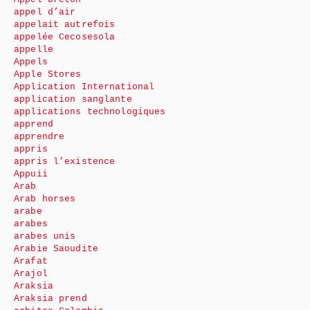
appel d’air
appelait autrefois
appelée Cecosesola
appelle
Appels
Apple Stores
Application International
application sanglante
applications technologiques
apprend
apprendre
appris
appris l’existence
Appuii
Arab
Arab horses
arabe
arabes
arabes unis
Arabie Saoudite
Arafat
Arajol
Araksia
Araksia prend