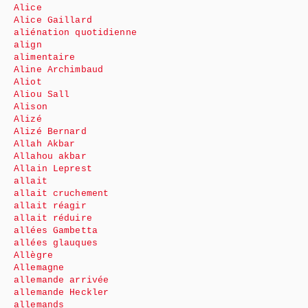
Alice
Alice Gaillard
aliénation quotidienne
align
alimentaire
Aline Archimbaud
Aliot
Aliou Sall
Alison
Alizé
Alizé Bernard
Allah Akbar
Allahou akbar
Allain Leprest
allait
allait cruchement
allait réagir
allait réduire
allées Gambetta
allées glauques
Allègre
Allemagne
allemande arrivée
allemande Heckler
allemands