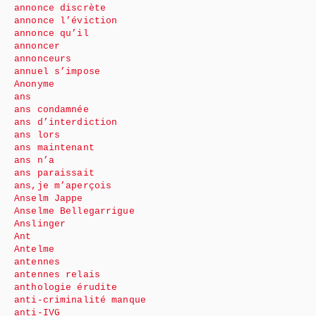
annonce discrète
annonce l’éviction
annonce qu’il
annoncer
annonceurs
annuel s’impose
Anonyme
ans
ans condamnée
ans d’interdiction
ans lors
ans maintenant
ans n’a
ans paraissait
ans,je m’aperçois
Anselm Jappe
Anselme Bellegarrigue
Anslinger
Ant
Antelme
antennes
antennes relais
anthologie érudite
anti-criminalité manque
anti-IVG