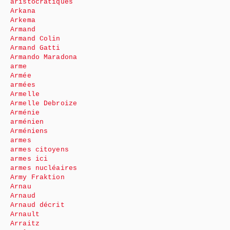
aristocratiques
Arkana
Arkema
Armand
Armand Colin
Armand Gatti
Armando Maradona
arme
Armée
armées
Armelle
Armelle Debroize
Arménie
arménien
Arméniens
armes
armes citoyens
armes ici
armes nucléaires
Army Fraktion
Arnau
Arnaud
Arnaud décrit
Arnault
Arraitz