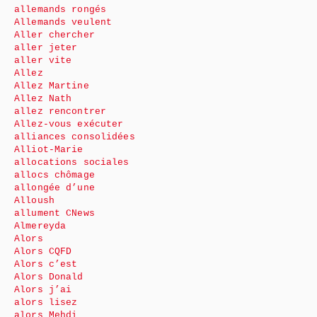
allemands rongés
Allemands veulent
Aller chercher
aller jeter
aller vite
Allez
Allez Martine
Allez Nath
allez rencontrer
Allez-vous exécuter
alliances consolidées
Alliot-Marie
allocations sociales
allocs chômage
allongée d’une
Alloush
allument CNews
Almereyda
Alors
Alors CQFD
Alors c’est
Alors Donald
Alors j’ai
alors lisez
alors Mehdi