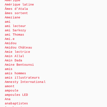
Amérique
Amérique latine
Âmes d’Atala
âmes sortent
Ameziane
ami
ami lecteur
ami Sarkozy
ami Thomas
Ami.e
Amidou
Amidou Château
Amie lectrice
Amin Allal
Amin Dada
Amine Bentounsi
amis
amis hommes
amis illustrateurs
Amnesty International
amont
ampoule
ampoules LED
Ana
anabaptistes