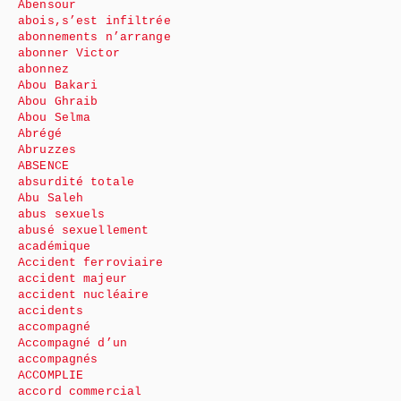
Abensour
abois,s’est infiltrée
abonnements n’arrange
abonner Victor
abonnez
Abou Bakari
Abou Ghraib
Abou Selma
Abrégé
Abruzzes
ABSENCE
absurdité totale
Abu Saleh
abus sexuels
abusé sexuellement
académique
Accident ferroviaire
accident majeur
accident nucléaire
accidents
accompagné
Accompagné d’un
accompagnés
ACCOMPLIE
accord commercial