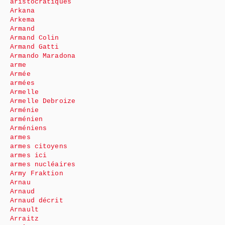
aristocratiques
Arkana
Arkema
Armand
Armand Colin
Armand Gatti
Armando Maradona
arme
Armée
armées
Armelle
Armelle Debroize
Arménie
arménien
Arméniens
armes
armes citoyens
armes ici
armes nucléaires
Army Fraktion
Arnau
Arnaud
Arnaud décrit
Arnault
Arraitz