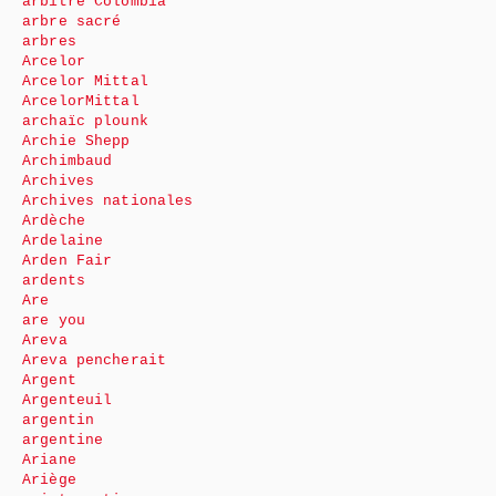
arbitre Colombia
arbre sacré
arbres
Arcelor
Arcelor Mittal
ArcelorMittal
archaïc plounk
Archie Shepp
Archimbaud
Archives
Archives nationales
Ardèche
Ardelaine
Arden Fair
ardents
Are
are you
Areva
Areva pencherait
Argent
Argenteuil
argentin
argentine
Ariane
Ariège