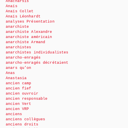
Anacharsis
Anaïs
Anaïs Collet
Anaïs Léonhardt
analyses Présentation
anarchiste
anarchiste Alexandre
anarchiste américain
anarchiste Armand
anarchistes
anarchistes individualistes
anarcho-enragés
anarcho-enragés décrétaient
anars qu’on
Anas
Anastasia
ancien camp
ancien fief
ancien ouvroir
ancien responsable
ancien Vert
ancien VRP
anciens
anciens collègues
anciens droits