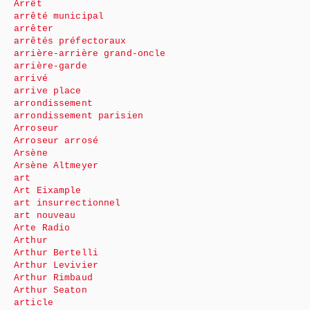
Arrêt
arrêté municipal
arrêter
arrêtés préfectoraux
arrière-arrière grand-oncle
arrière-garde
arrivé
arrive place
arrondissement
arrondissement parisien
Arroseur
Arroseur arrosé
Arsène
Arsène Altmeyer
art
Art Eixample
art insurrectionnel
art nouveau
Arte Radio
Arthur
Arthur Bertelli
Arthur Levivier
Arthur Rimbaud
Arthur Seaton
article