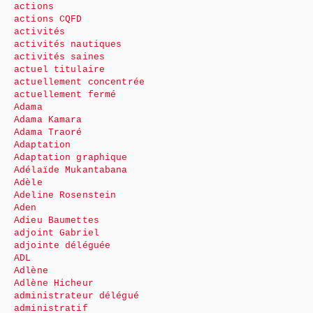
actions
actions CQFD
activités
activités nautiques
activités saines
actuel titulaire
actuellement concentrée
actuellement fermé
Adama
Adama Kamara
Adama Traoré
Adaptation
Adaptation graphique
Adélaïde Mukantabana
Adèle
Adeline Rosenstein
Aden
Adieu Baumettes
adjoint Gabriel
adjointe déléguée
ADL
Adlène
Adlène Hicheur
administrateur délégué
administratif