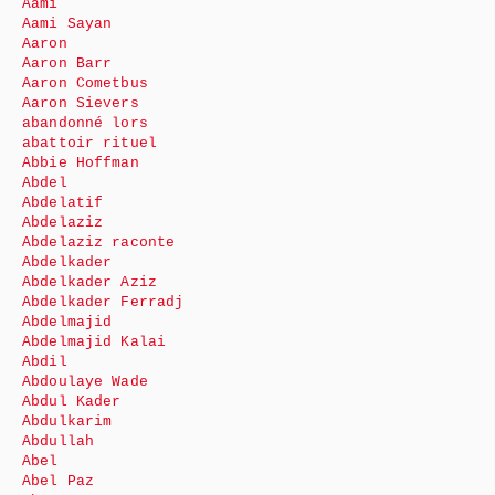
Aami
Aami Sayan
Aaron
Aaron Barr
Aaron Cometbus
Aaron Sievers
abandonné lors
abattoir rituel
Abbie Hoffman
Abdel
Abdelatif
Abdelaziz
Abdelaziz raconte
Abdelkader
Abdelkader Aziz
Abdelkader Ferradj
Abdelmajid
Abdelmajid Kalai
Abdil
Abdoulaye Wade
Abdul Kader
Abdulkarim
Abdullah
Abel
Abel Paz