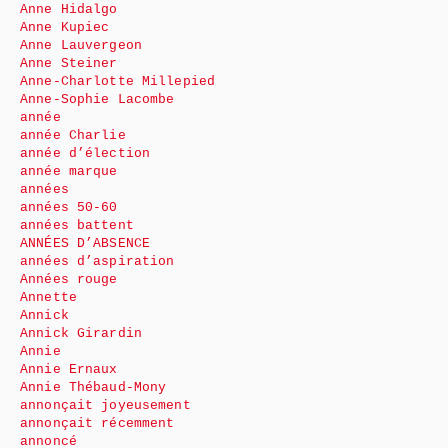
Anne Hidalgo
Anne Kupiec
Anne Lauvergeon
Anne Steiner
Anne-Charlotte Millepied
Anne-Sophie Lacombe
année
année Charlie
année d’élection
année marque
années
années 50-60
années battent
ANNÉES D’ABSENCE
années d’aspiration
Années rouge
Annette
Annick
Annick Girardin
Annie
Annie Ernaux
Annie Thébaud-Mony
annonçait joyeusement
annonçait récemment
annoncé