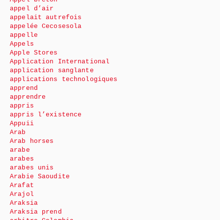
appel d’air
appelait autrefois
appelée Cecosesola
appelle
Appels
Apple Stores
Application International
application sanglante
applications technologiques
apprend
apprendre
appris
appris l’existence
Appuii
Arab
Arab horses
arabe
arabes
arabes unis
Arabie Saoudite
Arafat
Arajol
Araksia
Araksia prend