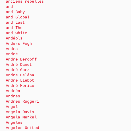
anciens rebelles
and
and Baby
and Global
and Last
and The
and white
Andéols
Anders Fogh
Andra
André
André Bercoff
André Danet
André Gorz
André Héléna
André Liébot
André Morice
Andréa
Andrés
Andrés Ruggeri
Angel
Angela Davis
Angela Merkel
Angeles
Angeles United