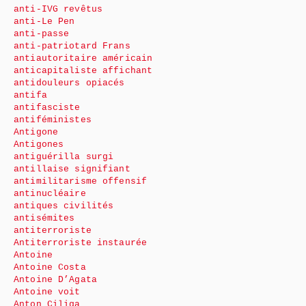
anti-IVG revêtus
anti-Le Pen
anti-passe
anti-patriotard Frans
antiautoritaire américain
anticapitaliste affichant
antidouleurs opiacés
antifa
antifasciste
antiféministes
Antigone
Antigones
antiguérilla surgi
antillaise signifiant
antimilitarisme offensif
antinucléaire
antiques civilités
antisémites
antiterroriste
Antiterroriste instaurée
Antoine
Antoine Costa
Antoine D’Agata
Antoine voit
Anton Ciliga