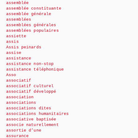
assemblée
assemblée constituante
assemblée générale
assemblées
assemblées générales
assemblées populaires
assiette
assis
Assis peinards
assise
assistance
assistance non-stop
assistance téléphonique
Asso
associatif
associatif culturel
associatif développé
association
associations
associations dites
associations humanitaires
associative baptisée
associe naturellement
assortie d’une
assurance