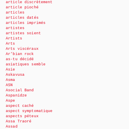
article discrètement
article pioché
articles
articles datés
articles imprimés
artistes
artistes soient
Artists
Arts
Arts viscéraux
Ar’bian rock
as-tu décidé
asiatiques semble
Asie
Askavusa
Asma
ASN
Asocial Band
Aspanidze
Aspe
aspect caché
aspect symptomatique
aspects péteux
Assa Traoré
Assad