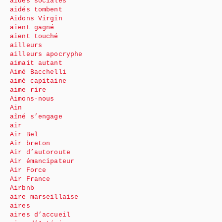
aides sociales
aidés tombent
Aidons Virgin
aient gagné
aient touché
ailleurs
ailleurs apocryphe
aimait autant
Aimé Bacchelli
aimé capitaine
aime rire
Aimons-nous
Ain
aîné s’engage
air
Air Bel
Air breton
Air d’autoroute
Air émancipateur
Air Force
Air France
Airbnb
aire marseillaise
aires
aires d’accueil