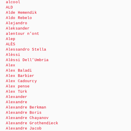
alcool
ALD
Alde Hemendik
Aldo Rebelo
Alejandro
Aleksander
alentour n’ont
Alep
ALÈS
Alessandro Stella
Alèssi
Alèssi Dell’Umbria
Alex
Alex Baladi
Alex Barbier
Alex Cadourcy
Alex pense
Alex Türk
Alexander
Alexandre
Alexandre Berkman
Alexandre Boris
Alexandre Chayanov
Alexandre Grothendieck
Alexandre Jacob