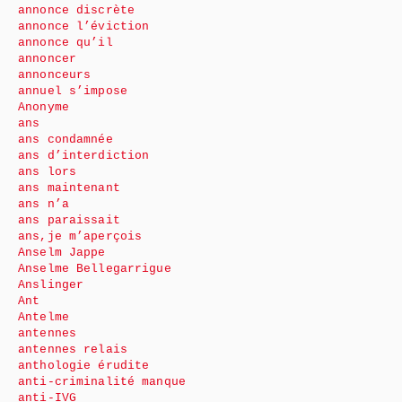
annonce discrète
annonce l’éviction
annonce qu’il
annoncer
annonceurs
annuel s’impose
Anonyme
ans
ans condamnée
ans d’interdiction
ans lors
ans maintenant
ans n’a
ans paraissait
ans,je m’aperçois
Anselm Jappe
Anselme Bellegarrigue
Anslinger
Ant
Antelme
antennes
antennes relais
anthologie érudite
anti-criminalité manque
anti-IVG