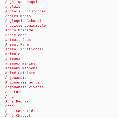
Angélique Huguin
anglais
anglais Christopher
Angles morts
Anglogold Ashanti
angoisse dominicale
Angry Brigade
Angry cats
animait feus
Animal Farm
animal irrationnel
animale
animaux
animaux marins
animaux mignons
animé Folklore
Anjouanais
Anjouanais morts
Anjouanais vivants
Ann Larson
Anna
Anna Bednik
Anne
Anne Carratié
Anne Chaudet