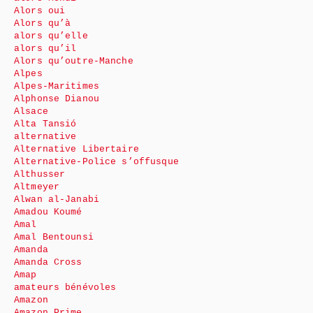
Alors oui
Alors qu’à
alors qu’elle
alors qu’il
Alors qu’outre-Manche
Alpes
Alpes-Maritimes
Alphonse Dianou
Alsace
Alta Tansió
alternative
Alternative Libertaire
Alternative-Police s’offusque
Althusser
Altmeyer
Alwan al-Janabi
Amadou Koumé
Amal
Amal Bentounsi
Amanda
Amanda Cross
Amap
amateurs bénévoles
Amazon
Amazon Prime