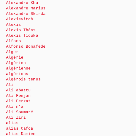
Alexandre Kha
Alexandre Marius
Alexandre Skirda
Alexievitch
Alexis
Alexis Théas
Alexis Tiouka
Alfons
Alfonso Bonafede
Alger
Algérie
Algérien
algérienne
algériens
Algérois tenus
Ali
Ali abattu
Ali Fenjan
Ali Ferzat
Ali n’a
Ali Soumaré
Ali Ziri
alias
alias Cafca
alias Damien