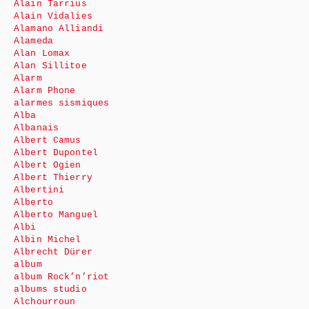
Alain Tarrius
Alain Vidalies
Alamano Alliandi
Alameda
Alan Lomax
Alan Sillitoe
Alarm
Alarm Phone
alarmes sismiques
Alba
Albanais
Albert Camus
Albert Dupontel
Albert Ogien
Albert Thierry
Albertini
Alberto
Alberto Manguel
Albi
Albin Michel
Albrecht Dürer
album
album Rock’n’riot
albums studio
Alchourroun