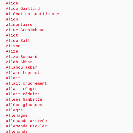
Alice
Alice Gaillard
aliénation quotidienne
align
alimentaire
Aline Archimbaud
Aliot
Aliou Sall
Alison
Alizé
Alizé Bernard
Allah Akbar
Allahou akbar
Allain Leprest
allait
allait cruchement
allait réagir
allait réduire
allées Gambetta
allées glauques
Allègre
Allemagne
allemande arrivée
allemande Heckler
allemands