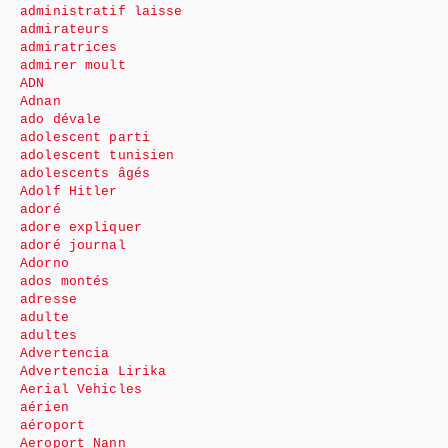
administratif laisse
admirateurs
admiratrices
admirer moult
ADN
Adnan
ado dévale
adolescent parti
adolescent tunisien
adolescents âgés
Adolf Hitler
adoré
adore expliquer
adoré journal
Adorno
ados montés
adresse
adulte
adultes
Advertencia
Advertencia Lirika
Aerial Vehicles
aérien
aéroport
Aeroport Nann