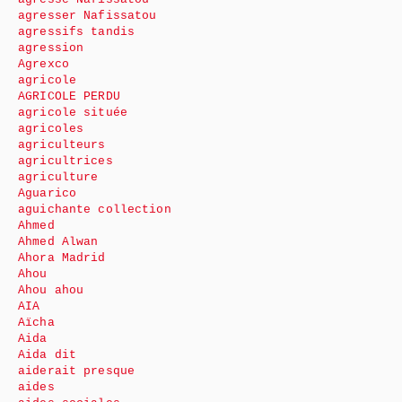
agresser Nafissatou
agressifs tandis
agression
Agrexco
agricole
AGRICOLE PERDU
agricole située
agricoles
agriculteurs
agricultrices
agriculture
Aguarico
aguichante collection
Ahmed
Ahmed Alwan
Ahora Madrid
Ahou
Ahou ahou
AIA
Aïcha
Aida
Aida dit
aiderait presque
aides