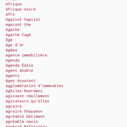
Afrique
Afrique noire
afro
Against Capital
against the
Agathe
Agathe Cagé
Âgé
âge d’or
âgées
agence immobilière
Agenda
Agenda Édito
agent double
agents
âges écoutent
agglomération d’immeubles
Aghiles Ouerdani
agissent réellement
agitateurs qu’elles
agraire
agraire Chayanov
agréable bâtiment
agréable oasis
agressé Nafissatou