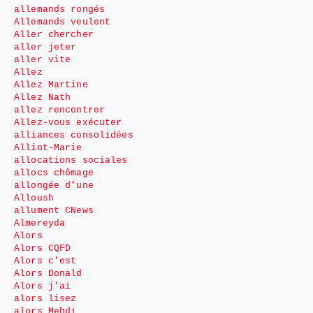
allemands rongés
Allemands veulent
Aller chercher
aller jeter
aller vite
Allez
Allez Martine
Allez Nath
allez rencontrer
Allez-vous exécuter
alliances consolidées
Alliot-Marie
allocations sociales
allocs chômage
allongée d’une
Alloush
allument CNews
Almereyda
Alors
Alors CQFD
Alors c’est
Alors Donald
Alors j’ai
alors lisez
alors Mehdi