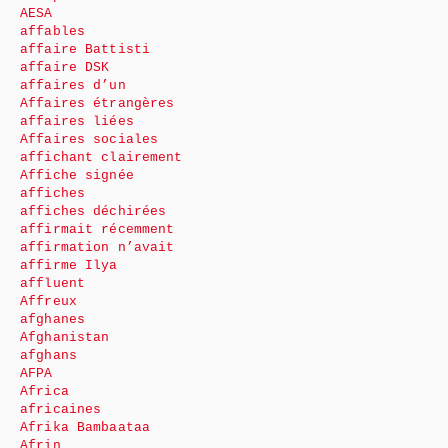
AESA
affables
affaire Battisti
affaire DSK
affaires d’un
Affaires étrangères
affaires liées
Affaires sociales
affichant clairement
Affiche signée
affiches
affiches déchirées
affirmait récemment
affirmation n’avait
affirme Ilya
affluent
Affreux
afghanes
Afghanistan
afghans
AFPA
Africa
africaines
Afrika Bambaataa
Afrin