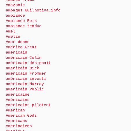
Amazonie
ambages Guilhotina.info
ambiance
Ambiance Bois
ambiance tendue
Amel
Amélie
Amer donne
America Great
américain
américain Colin
américain désignait
américain Dick
américain Frommer
américain investi
américain Murray
américain Public
américaine
Américains
Américains pilotent
American
American Gods
Americans
Amérindiens