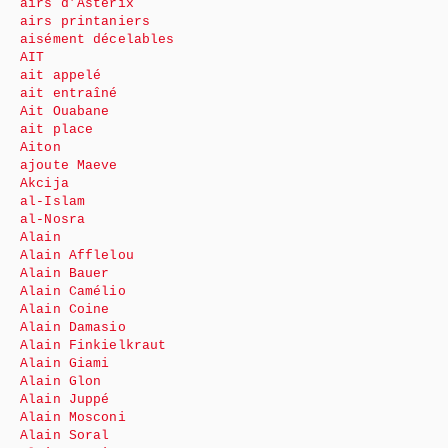
airs d’Astérix
airs printaniers
aisément décelables
AIT
ait appelé
ait entraîné
Ait Ouabane
ait place
Aiton
ajoute Maeve
Akcija
al-Islam
al-Nosra
Alain
Alain Afflelou
Alain Bauer
Alain Camélio
Alain Coine
Alain Damasio
Alain Finkielkraut
Alain Giami
Alain Glon
Alain Juppé
Alain Mosconi
Alain Soral