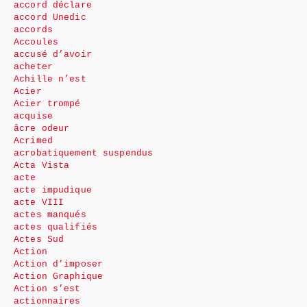
accord déclare
accord Unedic
accords
Accoules
accusé d’avoir
acheter
Achille n’est
Acier
Acier trompé
acquise
âcre odeur
Acrimed
acrobatiquement suspendus
Acta Vista
acte
acte impudique
acte VIII
actes manqués
actes qualifiés
Actes Sud
Action
Action d’imposer
Action Graphique
Action s’est
actionnaires