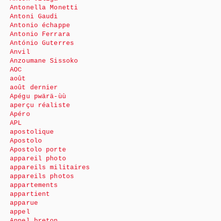
Antonella Monetti
Antoni Gaudi
Antonio échappe
Antonio Ferrara
António Guterres
Anvil
Anzoumane Sissoko
AOC
août
août dernier
Apégu pwärä-ùù
aperçu réaliste
Apéro
APL
apostolique
Apostolo
Apostolo porte
appareil photo
appareils militaires
appareils photos
appartements
appartient
apparue
appel
Appel breton