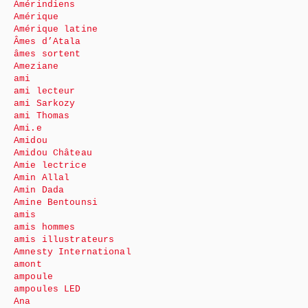
Amérindiens
Amérique
Amérique latine
Âmes d’Atala
âmes sortent
Ameziane
ami
ami lecteur
ami Sarkozy
ami Thomas
Ami.e
Amidou
Amidou Château
Amie lectrice
Amin Allal
Amin Dada
Amine Bentounsi
amis
amis hommes
amis illustrateurs
Amnesty International
amont
ampoule
ampoules LED
Ana