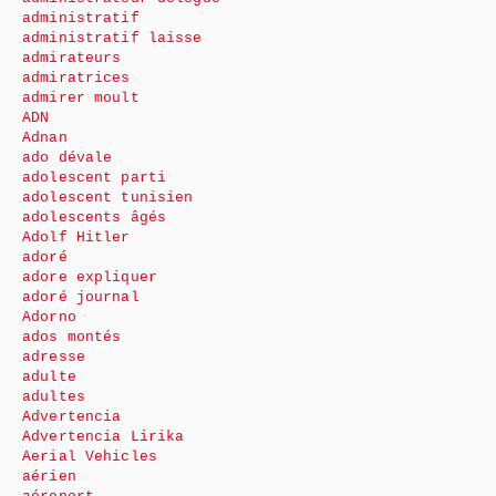
administratif
administratif laisse
admirateurs
admiratrices
admirer moult
ADN
Adnan
ado dévale
adolescent parti
adolescent tunisien
adolescents âgés
Adolf Hitler
adoré
adore expliquer
adoré journal
Adorno
ados montés
adresse
adulte
adultes
Advertencia
Advertencia Lirika
Aerial Vehicles
aérien