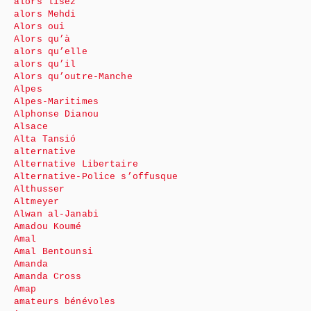
alors lisez
alors Mehdi
Alors oui
Alors qu’à
alors qu’elle
alors qu’il
Alors qu’outre-Manche
Alpes
Alpes-Maritimes
Alphonse Dianou
Alsace
Alta Tansió
alternative
Alternative Libertaire
Alternative-Police s’offusque
Althusser
Altmeyer
Alwan al-Janabi
Amadou Koumé
Amal
Amal Bentounsi
Amanda
Amanda Cross
Amap
amateurs bénévoles