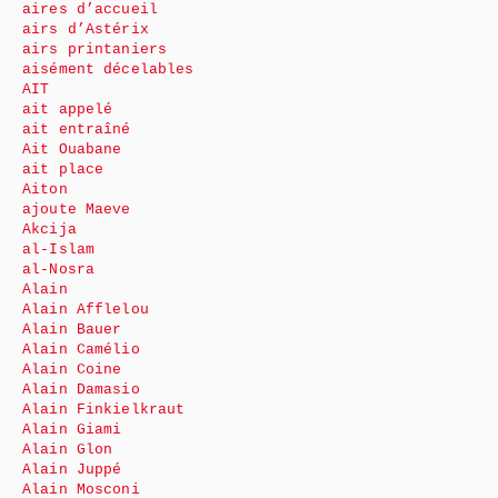
aires d’accueil
airs d’Astérix
airs printaniers
aisément décelables
AIT
ait appelé
ait entraîné
Ait Ouabane
ait place
Aiton
ajoute Maeve
Akcija
al-Islam
al-Nosra
Alain
Alain Afflelou
Alain Bauer
Alain Camélio
Alain Coine
Alain Damasio
Alain Finkielkraut
Alain Giami
Alain Glon
Alain Juppé
Alain Mosconi