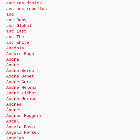
anciens droits
anciens rebelles
and
and Baby
and Global
and Last
and The
and white
Andéols
Anders Fogh
Andra
André
André Bercoff
André Danet
André Gorz
André Héléna
André Liébot
André Morice
Andréa
Andrés
Andrés Ruggeri
Angel
Angela Davis
Angela Merkel
Angeles