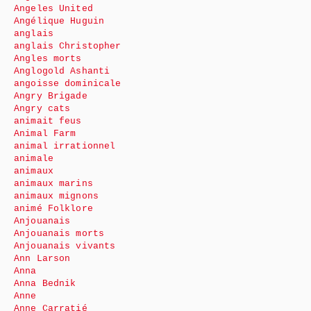
Angeles United
Angélique Huguin
anglais
anglais Christopher
Angles morts
Anglogold Ashanti
angoisse dominicale
Angry Brigade
Angry cats
animait feus
Animal Farm
animal irrationnel
animale
animaux
animaux marins
animaux mignons
animé Folklore
Anjouanais
Anjouanais morts
Anjouanais vivants
Ann Larson
Anna
Anna Bednik
Anne
Anne Carratié