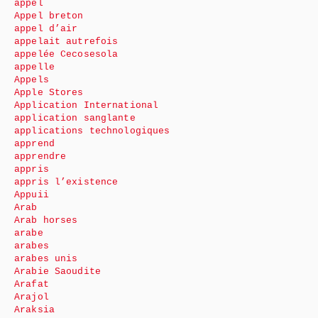
appel
Appel breton
appel d’air
appelait autrefois
appelée Cecosesola
appelle
Appels
Apple Stores
Application International
application sanglante
applications technologiques
apprend
apprendre
appris
appris l’existence
Appuii
Arab
Arab horses
arabe
arabes
arabes unis
Arabie Saoudite
Arafat
Arajol
Araksia