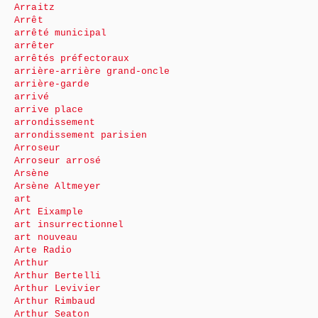
Arraitz
Arrêt
arrêté municipal
arrêter
arrêtés préfectoraux
arrière-arrière grand-oncle
arrière-garde
arrivé
arrive place
arrondissement
arrondissement parisien
Arroseur
Arroseur arrosé
Arsène
Arsène Altmeyer
art
Art Eixample
art insurrectionnel
art nouveau
Arte Radio
Arthur
Arthur Bertelli
Arthur Levivier
Arthur Rimbaud
Arthur Seaton