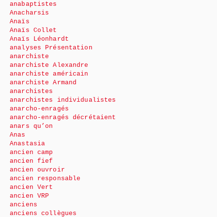
anabaptistes
Anacharsis
Anaïs
Anaïs Collet
Anaïs Léonhardt
analyses Présentation
anarchiste
anarchiste Alexandre
anarchiste américain
anarchiste Armand
anarchistes
anarchistes individualistes
anarcho-enragés
anarcho-enragés décrétaient
anars qu’on
Anas
Anastasia
ancien camp
ancien fief
ancien ouvroir
ancien responsable
ancien Vert
ancien VRP
anciens
anciens collègues