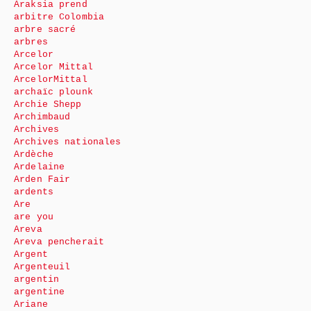
Araksia prend
arbitre Colombia
arbre sacré
arbres
Arcelor
Arcelor Mittal
ArcelorMittal
archaïc plounk
Archie Shepp
Archimbaud
Archives
Archives nationales
Ardèche
Ardelaine
Arden Fair
ardents
Are
are you
Areva
Areva pencherait
Argent
Argenteuil
argentin
argentine
Ariane