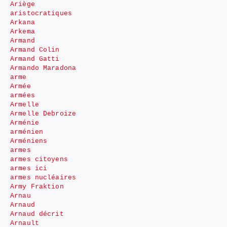
Ariège
aristocratiques
Arkana
Arkema
Armand
Armand Colin
Armand Gatti
Armando Maradona
arme
Armée
armées
Armelle
Armelle Debroize
Arménie
arménien
Arméniens
armes
armes citoyens
armes ici
armes nucléaires
Army Fraktion
Arnau
Arnaud
Arnaud décrit
Arnault