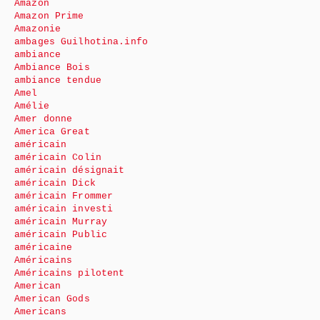
Amazon
Amazon Prime
Amazonie
ambages Guilhotina.info
ambiance
Ambiance Bois
ambiance tendue
Amel
Amélie
Amer donne
America Great
américain
américain Colin
américain désignait
américain Dick
américain Frommer
américain investi
américain Murray
américain Public
américaine
Américains
Américains pilotent
American
American Gods
Americans