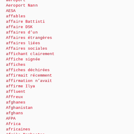
aéroport
Aeroport Nann
AESA
affables
affaire Battisti
affaire DSK
affaires d’un
Affaires étrangères
affaires liées
Affaires sociales
affichant clairement
Affiche signée
affiches
affiches déchirées
affirmait récemment
affirmation n’avait
affirme Ilya
affluent
Affreux
afghanes
Afghanistan
afghans
AFPA
Africa
africaines