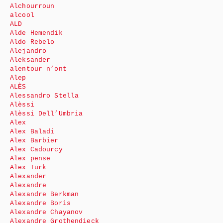
Alchourroun
alcool
ALD
Alde Hemendik
Aldo Rebelo
Alejandro
Aleksander
alentour n’ont
Alep
ALÈS
Alessandro Stella
Alèssi
Alèssi Dell’Umbria
Alex
Alex Baladi
Alex Barbier
Alex Cadourcy
Alex pense
Alex Türk
Alexander
Alexandre
Alexandre Berkman
Alexandre Boris
Alexandre Chayanov
Alexandre Grothendieck