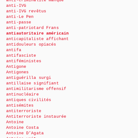
anti-criminalité manque
anti-IVG
anti-IVG revêtus
anti-Le Pen
anti-passe
anti-patriotard Frans
antiautoritaire américain
anticapitaliste affichant
antidouleurs opiacés
antifa
antifasciste
antiféministes
Antigone
Antigones
antiguérilla surgi
antillaise signifiant
antimilitarisme offensif
antinucléaire
antiques civilités
antisémites
antiterroriste
Antiterroriste instaurée
Antoine
Antoine Costa
Antoine D’Agata