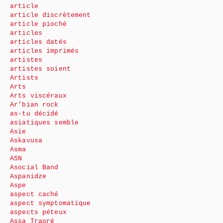
article
article discrètement
article pioché
articles
articles datés
articles imprimés
artistes
artistes soient
Artists
Arts
Arts viscéraux
Ar’bian rock
as-tu décidé
asiatiques semble
Asie
Askavusa
Asma
ASN
Asocial Band
Aspanidze
Aspe
aspect caché
aspect symptomatique
aspects péteux
Assa Traoré