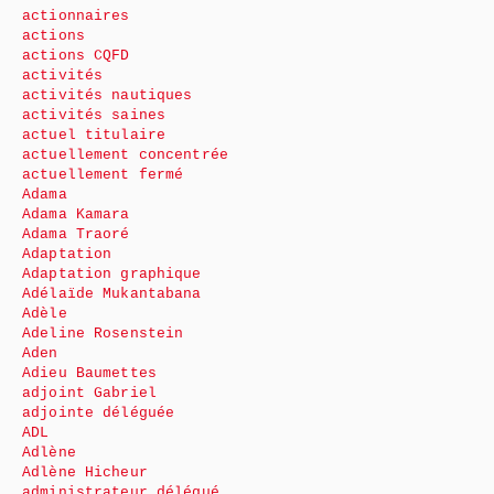
actionnaires
actions
actions CQFD
activités
activités nautiques
activités saines
actuel titulaire
actuellement concentrée
actuellement fermé
Adama
Adama Kamara
Adama Traoré
Adaptation
Adaptation graphique
Adélaïde Mukantabana
Adèle
Adeline Rosenstein
Aden
Adieu Baumettes
adjoint Gabriel
adjointe déléguée
ADL
Adlène
Adlène Hicheur
administrateur délégué