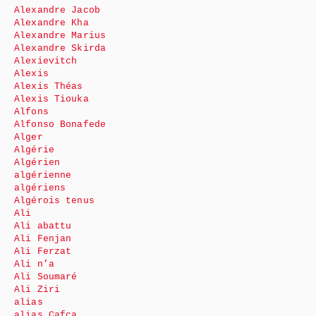
Alexandre Jacob
Alexandre Kha
Alexandre Marius
Alexandre Skirda
Alexievitch
Alexis
Alexis Théas
Alexis Tiouka
Alfons
Alfonso Bonafede
Alger
Algérie
Algérien
algérienne
algériens
Algérois tenus
Ali
Ali abattu
Ali Fenjan
Ali Ferzat
Ali n’a
Ali Soumaré
Ali Ziri
alias
alias Cafca