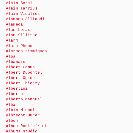
Alain Soral
Alain Tarrius
Alain Vidalies
Alamano Alliandi
Alameda
Alan Lomax
Alan Sillitoe
Alarm
Alarm Phone
alarmes sismiques
Alba
Albanais
Albert Camus
Albert Dupontel
Albert Ogien
Albert Thierry
Albertini
Alberto
Alberto Manguel
Albi
Albin Michel
Albrecht Dürer
album
album Rock’n’riot
albums studio