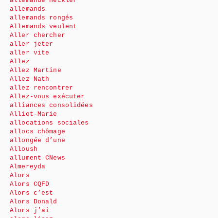
allemande Heckler
allemands
allemands rongés
Allemands veulent
Aller chercher
aller jeter
aller vite
Allez
Allez Martine
Allez Nath
allez rencontrer
Allez-vous exécuter
alliances consolidées
Alliot-Marie
allocations sociales
allocs chômage
allongée d’une
Alloush
allument CNews
Almereyda
Alors
Alors CQFD
Alors c’est
Alors Donald
Alors j’ai