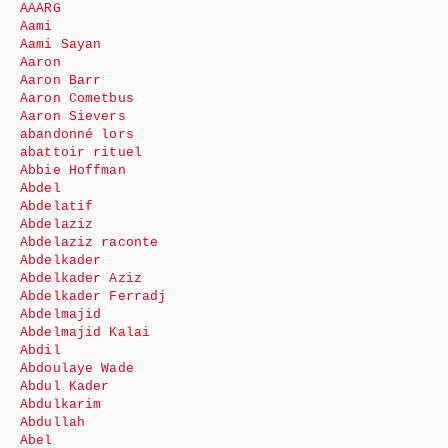
AAARG
Aami
Aami Sayan
Aaron
Aaron Barr
Aaron Cometbus
Aaron Sievers
abandonné lors
abattoir rituel
Abbie Hoffman
Abdel
Abdelatif
Abdelaziz
Abdelaziz raconte
Abdelkader
Abdelkader Aziz
Abdelkader Ferradj
Abdelmajid
Abdelmajid Kalai
Abdil
Abdoulaye Wade
Abdul Kader
Abdulkarim
Abdullah
Abel