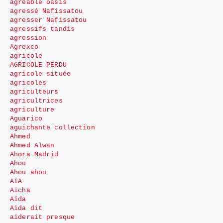
agréable oasis
agressé Nafissatou
agresser Nafissatou
agressifs tandis
agression
Agrexco
agricole
AGRICOLE PERDU
agricole située
agricoles
agriculteurs
agricultrices
agriculture
Aguarico
aguichante collection
Ahmed
Ahmed Alwan
Ahora Madrid
Ahou
Ahou ahou
AIA
Aïcha
Aida
Aida dit
aiderait presque