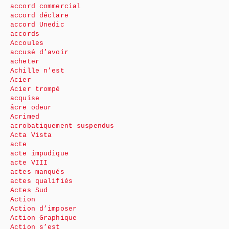
accord commercial
accord déclare
accord Unedic
accords
Accoules
accusé d’avoir
acheter
Achille n’est
Acier
Acier trompé
acquise
âcre odeur
Acrimed
acrobatiquement suspendus
Acta Vista
acte
acte impudique
acte VIII
actes manqués
actes qualifiés
Actes Sud
Action
Action d’imposer
Action Graphique
Action s’est