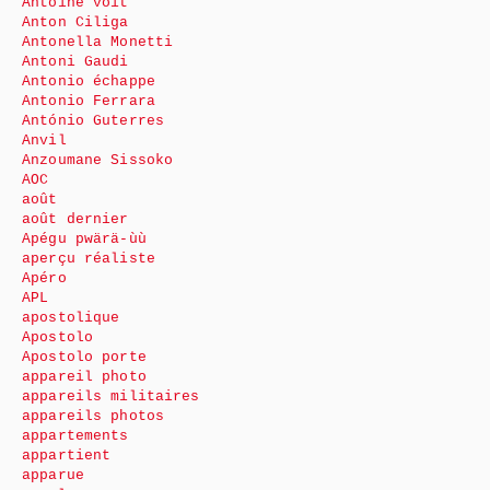
Antoine voit
Anton Ciliga
Antonella Monetti
Antoni Gaudi
Antonio échappe
Antonio Ferrara
António Guterres
Anvil
Anzoumane Sissoko
AOC
août
août dernier
Apégu pwärä-ùù
aperçu réaliste
Apéro
APL
apostolique
Apostolo
Apostolo porte
appareil photo
appareils militaires
appareils photos
appartements
appartient
apparue