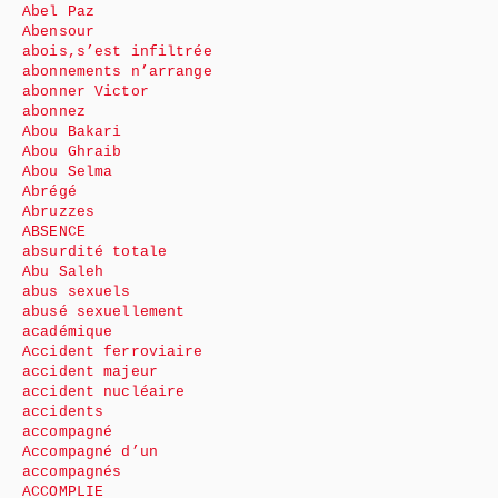
Abel Paz
Abensour
abois,s’est infiltrée
abonnements n’arrange
abonner Victor
abonnez
Abou Bakari
Abou Ghraib
Abou Selma
Abrégé
Abruzzes
ABSENCE
absurdité totale
Abu Saleh
abus sexuels
abusé sexuellement
académique
Accident ferroviaire
accident majeur
accident nucléaire
accidents
accompagné
Accompagné d’un
accompagnés
ACCOMPLIE