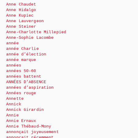
Anne Chaudet
Anne Hidalgo
Anne Kupiec
Anne Lauvergeon
Anne Steiner
Anne-Charlotte Millepied
Anne-Sophie Lacombe
année
année Charlie
année d’élection
année marque
années
années 50-60
années battent
ANNÉES D’ABSENCE
années d’aspiration
Années rouge
Annette
Annick
Annick Girardin
Annie
Annie Ernaux
Annie Thébaud-Mony
annonçait joyeusement
annonçait récemment