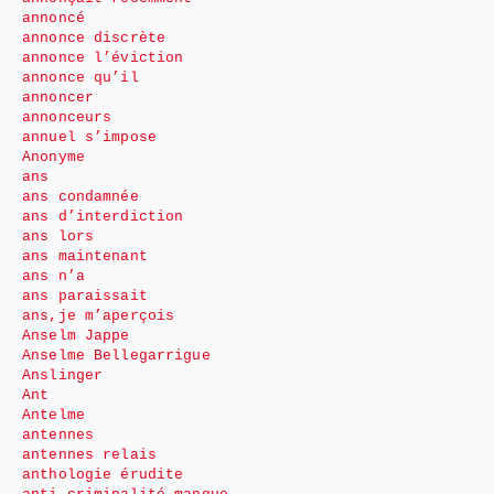
annoncé
annonce discrète
annonce l’éviction
annonce qu’il
annoncer
annonceurs
annuel s’impose
Anonyme
ans
ans condamnée
ans d’interdiction
ans lors
ans maintenant
ans n’a
ans paraissait
ans,je m’aperçois
Anselm Jappe
Anselme Bellegarrigue
Anslinger
Ant
Antelme
antennes
antennes relais
anthologie érudite