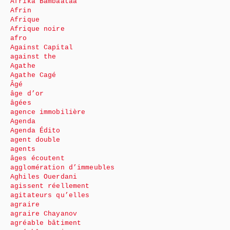
Afrika Bambaataa
Afrin
Afrique
Afrique noire
afro
Against Capital
against the
Agathe
Agathe Cagé
Âgé
âge d’or
âgées
agence immobilière
Agenda
Agenda Édito
agent double
agents
âges écoutent
agglomération d’immeubles
Aghiles Ouerdani
agissent réellement
agitateurs qu’elles
agraire
agraire Chayanov
agréable bâtiment