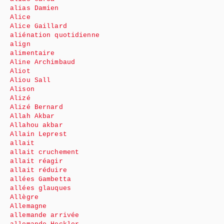
alias Damien
Alice
Alice Gaillard
aliénation quotidienne
align
alimentaire
Aline Archimbaud
Aliot
Aliou Sall
Alison
Alizé
Alizé Bernard
Allah Akbar
Allahou akbar
Allain Leprest
allait
allait cruchement
allait réagir
allait réduire
allées Gambetta
allées glauques
Allègre
Allemagne
allemande arrivée