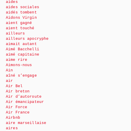
aides
aides sociales
aidés tombent
Aidons Virgin
aient gagné
aient touché
ailleurs
ailleurs apocryphe
aimait autant
Aimé Bacchelli
aimé capitaine
aime rire
Aimons-nous
Ain
aîné s’engage
air
Air Bel
Air breton
Air d’autoroute
Air émancipateur
Air Force
Air France
Airbnb
aire marseillaise
aires