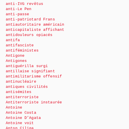
anti-IVG revêtus
anti-Le Pen
anti-passe
anti-patriotard Frans
antiautoritaire américain
anticapitaliste affichant
antidouleurs opiacés
antifa
antifasciste
antiféministes
Antigone
Antigones
antiguérilla surgi
antillaise signifiant
antimilitarisme offensif
antinucléaire
antiques civilités
antisémites
antiterroriste
Antiterroriste instaurée
Antoine
Antoine Costa
Antoine D’Agata
Antoine voit
Anton Ciliga