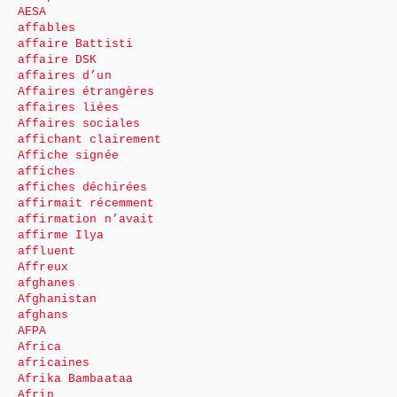
AESA
affables
affaire Battisti
affaire DSK
affaires d’un
Affaires étrangères
affaires liées
Affaires sociales
affichant clairement
Affiche signée
affiches
affiches déchirées
affirmait récemment
affirmation n’avait
affirme Ilya
affluent
Affreux
afghanes
Afghanistan
afghans
AFPA
Africa
africaines
Afrika Bambaataa
Afrin