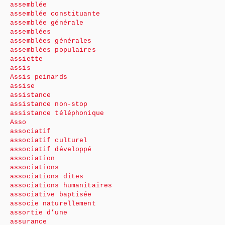
assemblée
assemblée constituante
assemblée générale
assemblées
assemblées générales
assemblées populaires
assiette
assis
Assis peinards
assise
assistance
assistance non-stop
assistance téléphonique
Asso
associatif
associatif culturel
associatif développé
association
associations
associations dites
associations humanitaires
associative baptisée
associe naturellement
assortie d’une
assurance