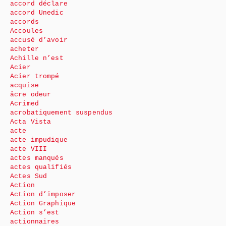
accord déclare
accord Unedic
accords
Accoules
accusé d’avoir
acheter
Achille n’est
Acier
Acier trompé
acquise
âcre odeur
Acrimed
acrobatiquement suspendus
Acta Vista
acte
acte impudique
acte VIII
actes manqués
actes qualifiés
Actes Sud
Action
Action d’imposer
Action Graphique
Action s’est
actionnaires