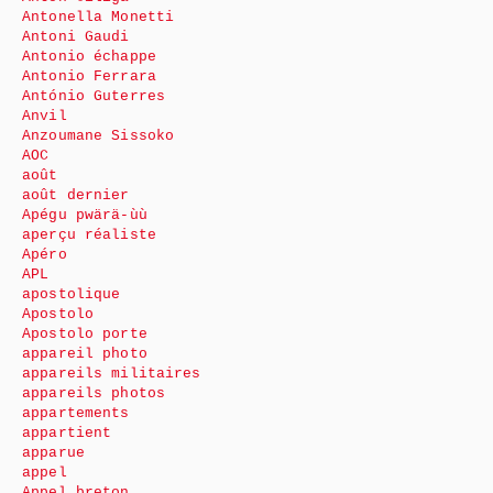
Antonella Monetti
Antoni Gaudi
Antonio échappe
Antonio Ferrara
António Guterres
Anvil
Anzoumane Sissoko
AOC
août
août dernier
Apégu pwärä-ùù
aperçu réaliste
Apéro
APL
apostolique
Apostolo
Apostolo porte
appareil photo
appareils militaires
appareils photos
appartements
appartient
apparue
appel
Appel breton