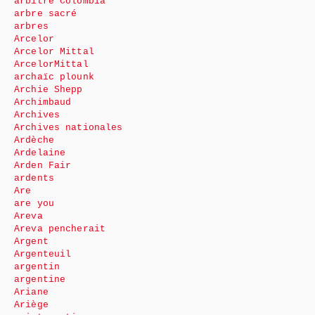
arbitre Colombia
arbre sacré
arbres
Arcelor
Arcelor Mittal
ArcelorMittal
archaïc plounk
Archie Shepp
Archimbaud
Archives
Archives nationales
Ardèche
Ardelaine
Arden Fair
ardents
Are
are you
Areva
Areva pencherait
Argent
Argenteuil
argentin
argentine
Ariane
Ariège