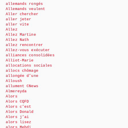
allemands rongés
Allemands veulent
Aller chercher
aller jeter
aller vite
Allez
Allez Martine
Allez Nath
allez rencontrer
Allez-vous exécuter
alliances consolidées
Alliot-Marie
allocations sociales
allocs chômage
allongée d’une
Alloush
allument CNews
Almereyda
Alors
Alors CQFD
Alors c’est
Alors Donald
Alors j’ai
alors lisez
alors Mehdi