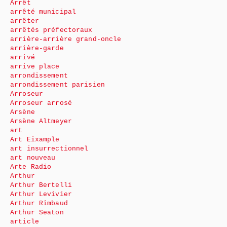
Arrêt
arrêté municipal
arrêter
arrêtés préfectoraux
arrière-arrière grand-oncle
arrière-garde
arrivé
arrive place
arrondissement
arrondissement parisien
Arroseur
Arroseur arrosé
Arsène
Arsène Altmeyer
art
Art Eixample
art insurrectionnel
art nouveau
Arte Radio
Arthur
Arthur Bertelli
Arthur Levivier
Arthur Rimbaud
Arthur Seaton
article