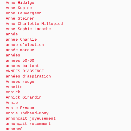
Anne Hidalgo
Anne Kupiec
Anne Lauvergeon
Anne Steiner
Anne-Charlotte Millepied
Anne-Sophie Lacombe
année
année Charlie
année d’élection
année marque
années
années 50-60
années battent
ANNÉES D’ABSENCE
années d’aspiration
Années rouge
Annette
Annick
Annick Girardin
Annie
Annie Ernaux
Annie Thébaud-Mony
annonçait joyeusement
annonçait récemment
annoncé