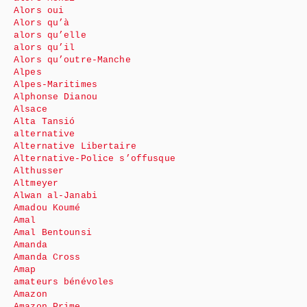
Alors oui
Alors qu’à
alors qu’elle
alors qu’il
Alors qu’outre-Manche
Alpes
Alpes-Maritimes
Alphonse Dianou
Alsace
Alta Tansió
alternative
Alternative Libertaire
Alternative-Police s’offusque
Althusser
Altmeyer
Alwan al-Janabi
Amadou Koumé
Amal
Amal Bentounsi
Amanda
Amanda Cross
Amap
amateurs bénévoles
Amazon
Amazon Prime