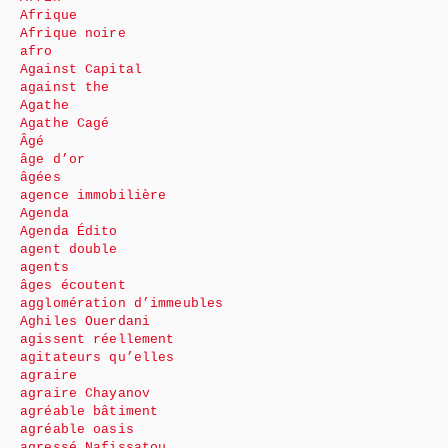
Afrique
Afrique noire
afro
Against Capital
against the
Agathe
Agathe Cagé
Âgé
âge d’or
âgées
agence immobilière
Agenda
Agenda Édito
agent double
agents
âges écoutent
agglomération d’immeubles
Aghiles Ouerdani
agissent réellement
agitateurs qu’elles
agraire
agraire Chayanov
agréable bâtiment
agréable oasis
agressé Nafissatou