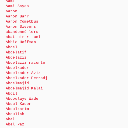
Aami
Aami Sayan
Aaron
Aaron Barr
Aaron Cometbus
Aaron Sievers
abandonné lors
abattoir rituel
Abbie Hoffman
Abdel
Abdelatif
Abdelaziz
Abdelaziz raconte
Abdelkader
Abdelkader Aziz
Abdelkader Ferradj
Abdelmajid
Abdelmajid Kalai
Abdil
Abdoulaye Wade
Abdul Kader
Abdulkarim
Abdullah
Abel
Abel Paz