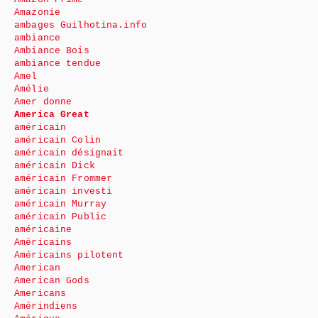
Amazonie
ambages Guilhotina.info
ambiance
Ambiance Bois
ambiance tendue
Amel
Amélie
Amer donne
America Great
américain
américain Colin
américain désignait
américain Dick
américain Frommer
américain investi
américain Murray
américain Public
américaine
Américains
Américains pilotent
American
American Gods
Americans
Amérindiens