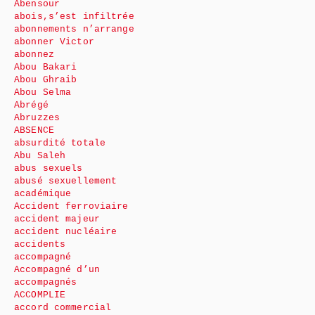
Abensour
abois,s’est infiltrée
abonnements n’arrange
abonner Victor
abonnez
Abou Bakari
Abou Ghraib
Abou Selma
Abrégé
Abruzzes
ABSENCE
absurdité totale
Abu Saleh
abus sexuels
abusé sexuellement
académique
Accident ferroviaire
accident majeur
accident nucléaire
accidents
accompagné
Accompagné d’un
accompagnés
ACCOMPLIE
accord commercial