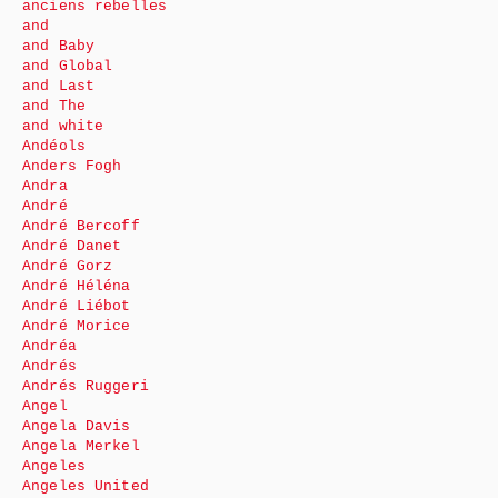
anciens rebelles
and
and Baby
and Global
and Last
and The
and white
Andéols
Anders Fogh
Andra
André
André Bercoff
André Danet
André Gorz
André Héléna
André Liébot
André Morice
Andréa
Andrés
Andrés Ruggeri
Angel
Angela Davis
Angela Merkel
Angeles
Angeles United