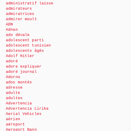
administratif laisse
admirateurs
admiratrices
admirer moult
ADN
Adnan
ado dévale
adolescent parti
adolescent tunisien
adolescents âgés
Adolf Hitler
adoré
adore expliquer
adoré journal
Adorno
ados montés
adresse
adulte
adultes
Advertencia
Advertencia Lirika
Aerial Vehicles
aérien
aéroport
Aeroport Nann