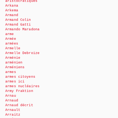
aristocratiques
Arkana
Arkema
Armand
Armand Colin
Armand Gatti
Armando Maradona
arme
Armée
armées
Armelle
Armelle Debroize
Arménie
arménien
Arméniens
armes
armes citoyens
armes ici
armes nucléaires
Army Fraktion
Arnau
Arnaud
Arnaud décrit
Arnault
Arraitz