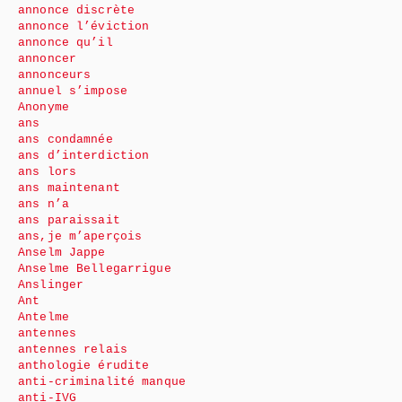
annonce discrète
annonce l’éviction
annonce qu’il
annoncer
annonceurs
annuel s’impose
Anonyme
ans
ans condamnée
ans d’interdiction
ans lors
ans maintenant
ans n’a
ans paraissait
ans,je m’aperçois
Anselm Jappe
Anselme Bellegarrigue
Anslinger
Ant
Antelme
antennes
antennes relais
anthologie érudite
anti-criminalité manque
anti-IVG