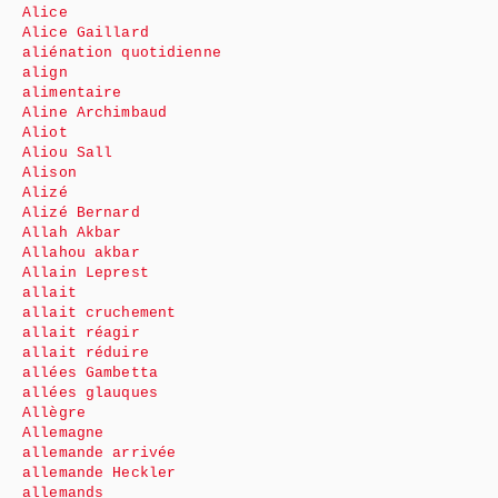
Alice
Alice Gaillard
aliénation quotidienne
align
alimentaire
Aline Archimbaud
Aliot
Aliou Sall
Alison
Alizé
Alizé Bernard
Allah Akbar
Allahou akbar
Allain Leprest
allait
allait cruchement
allait réagir
allait réduire
allées Gambetta
allées glauques
Allègre
Allemagne
allemande arrivée
allemande Heckler
allemands