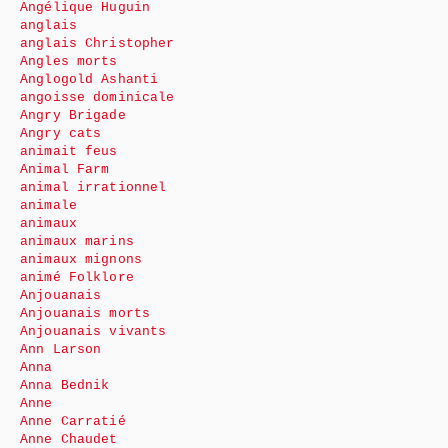
Angélique Huguin
anglais
anglais Christopher
Angles morts
Anglogold Ashanti
angoisse dominicale
Angry Brigade
Angry cats
animait feus
Animal Farm
animal irrationnel
animale
animaux
animaux marins
animaux mignons
animé Folklore
Anjouanais
Anjouanais morts
Anjouanais vivants
Ann Larson
Anna
Anna Bednik
Anne
Anne Carratié
Anne Chaudet