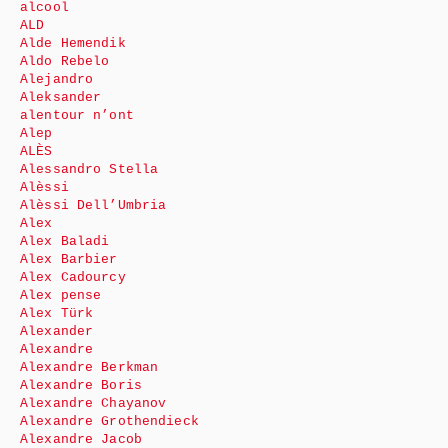
alcool
ALD
Alde Hemendik
Aldo Rebelo
Alejandro
Aleksander
alentour n’ont
Alep
ALÈS
Alessandro Stella
Alèssi
Alèssi Dell’Umbria
Alex
Alex Baladi
Alex Barbier
Alex Cadourcy
Alex pense
Alex Türk
Alexander
Alexandre
Alexandre Berkman
Alexandre Boris
Alexandre Chayanov
Alexandre Grothendieck
Alexandre Jacob