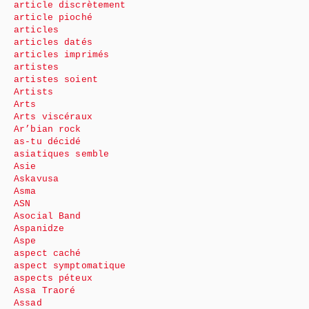
article discrètement
article pioché
articles
articles datés
articles imprimés
artistes
artistes soient
Artists
Arts
Arts viscéraux
Ar’bian rock
as-tu décidé
asiatiques semble
Asie
Askavusa
Asma
ASN
Asocial Band
Aspanidze
Aspe
aspect caché
aspect symptomatique
aspects péteux
Assa Traoré
Assad