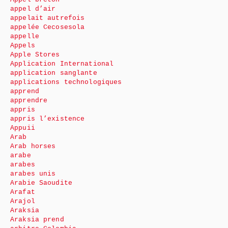
appel d’air
appelait autrefois
appelée Cecosesola
appelle
Appels
Apple Stores
Application International
application sanglante
applications technologiques
apprend
apprendre
appris
appris l’existence
Appuii
Arab
Arab horses
arabe
arabes
arabes unis
Arabie Saoudite
Arafat
Arajol
Araksia
Araksia prend