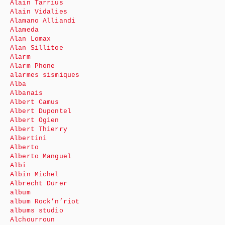
Alain Tarrius
Alain Vidalies
Alamano Alliandi
Alameda
Alan Lomax
Alan Sillitoe
Alarm
Alarm Phone
alarmes sismiques
Alba
Albanais
Albert Camus
Albert Dupontel
Albert Ogien
Albert Thierry
Albertini
Alberto
Alberto Manguel
Albi
Albin Michel
Albrecht Dürer
album
album Rock’n’riot
albums studio
Alchourroun