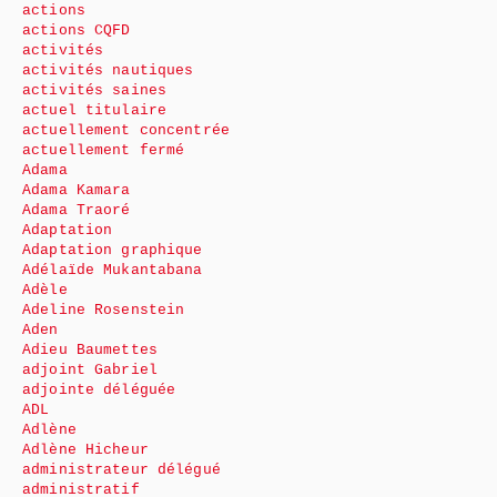
actions
actions CQFD
activités
activités nautiques
activités saines
actuel titulaire
actuellement concentrée
actuellement fermé
Adama
Adama Kamara
Adama Traoré
Adaptation
Adaptation graphique
Adélaïde Mukantabana
Adèle
Adeline Rosenstein
Aden
Adieu Baumettes
adjoint Gabriel
adjointe déléguée
ADL
Adlène
Adlène Hicheur
administrateur délégué
administratif