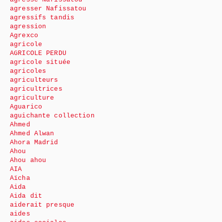
agresser Nafissatou
agressifs tandis
agression
Agrexco
agricole
AGRICOLE PERDU
agricole située
agricoles
agriculteurs
agricultrices
agriculture
Aguarico
aguichante collection
Ahmed
Ahmed Alwan
Ahora Madrid
Ahou
Ahou ahou
AIA
Aïcha
Aida
Aida dit
aiderait presque
aides