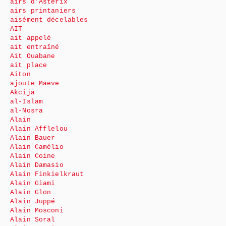
airs d’Astérix
airs printaniers
aisément décelables
AIT
ait appelé
ait entraîné
Ait Ouabane
ait place
Aiton
ajoute Maeve
Akcija
al-Islam
al-Nosra
Alain
Alain Afflelou
Alain Bauer
Alain Camélio
Alain Coine
Alain Damasio
Alain Finkielkraut
Alain Giami
Alain Glon
Alain Juppé
Alain Mosconi
Alain Soral