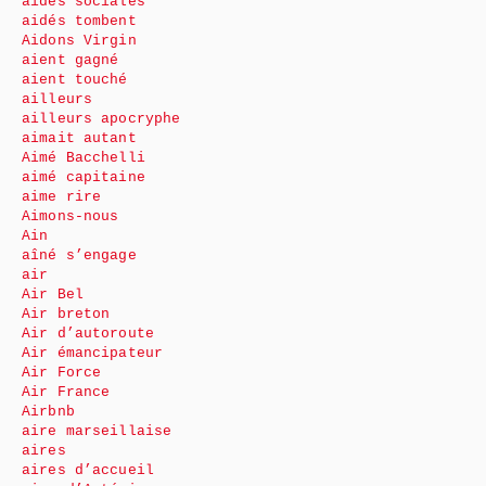
aides sociales
aidés tombent
Aidons Virgin
aient gagné
aient touché
ailleurs
ailleurs apocryphe
aimait autant
Aimé Bacchelli
aimé capitaine
aime rire
Aimons-nous
Ain
aîné s’engage
air
Air Bel
Air breton
Air d’autoroute
Air émancipateur
Air Force
Air France
Airbnb
aire marseillaise
aires
aires d’accueil