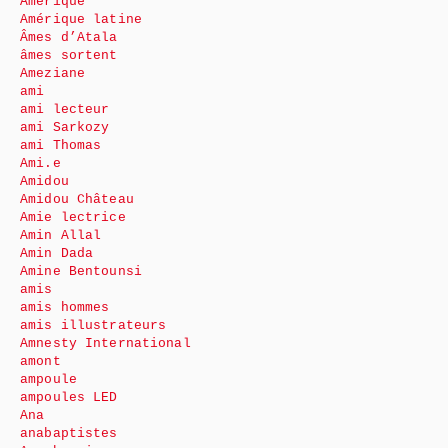
Amérique
Amérique latine
Âmes d’Atala
âmes sortent
Ameziane
ami
ami lecteur
ami Sarkozy
ami Thomas
Ami.e
Amidou
Amidou Château
Amie lectrice
Amin Allal
Amin Dada
Amine Bentounsi
amis
amis hommes
amis illustrateurs
Amnesty International
amont
ampoule
ampoules LED
Ana
anabaptistes