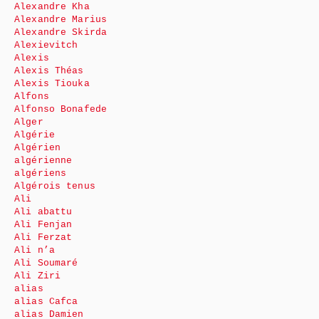
Alexandre Kha
Alexandre Marius
Alexandre Skirda
Alexievitch
Alexis
Alexis Théas
Alexis Tiouka
Alfons
Alfonso Bonafede
Alger
Algérie
Algérien
algérienne
algériens
Algérois tenus
Ali
Ali abattu
Ali Fenjan
Ali Ferzat
Ali n’a
Ali Soumaré
Ali Ziri
alias
alias Cafca
alias Damien