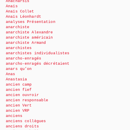
Anacharsis
Anaïs
Anaïs Collet
Anaïs Léonhardt
analyses Présentation
anarchiste
anarchiste Alexandre
anarchiste américain
anarchiste Armand
anarchistes
anarchistes individualistes
anarcho-enragés
anarcho-enragés décrétaient
anars qu’on
Anas
Anastasia
ancien camp
ancien fief
ancien ouvroir
ancien responsable
ancien Vert
ancien VRP
anciens
anciens collègues
anciens droits