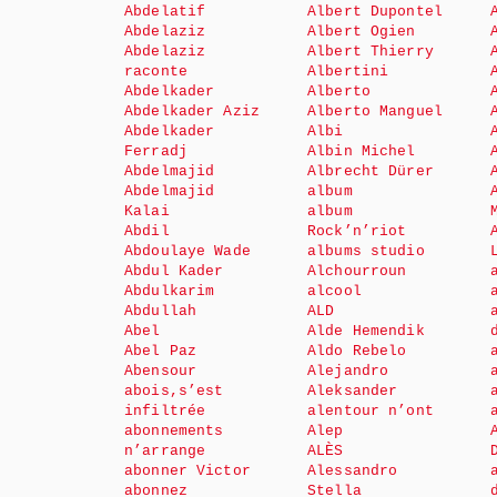
Abdelatif
Albert Dupontel
Abdelaziz
Albert Ogien
Abdelaziz
Albert Thierry
raconte
Albertini
Abdelkader
Alberto
Abdelkader Aziz
Alberto Manguel
Abdelkader
Albi
Ferradj
Albin Michel
Abdelmajid
Albrecht Dürer
Abdelmajid
album
Kalai
album
Abdil
Rock’n’riot
Abdoulaye Wade
albums studio
Abdul Kader
Alchourroun
Abdulkarim
alcool
Abdullah
ALD
Abel
Alde Hemendik
Abel Paz
Aldo Rebelo
Abensour
Alejandro
abois,s’est
Aleksander
infiltrée
alentour n’ont
abonnements
Alep
n’arrange
ALÈS
abonner Victor
Alessandro
abonnez
Stella