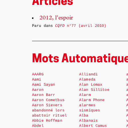
Articles
2012, l’espoir
Paru dans
CQFD
n°77 (avril 2010)
Mots Automatiqu
AAARG
Alliandi
Aami
Alameda
Aami Sayan
Alan Lomax
Aaron
Alan Sillitoe
Aaron Barr
Alarm
Aaron Cometbus
Alarm Phone
Aaron Sievers
alarmes
abandonné lors
sismiques
abattoir rituel
Alba
Abbie Hoffman
Albanais
Abdel
Albert Camus