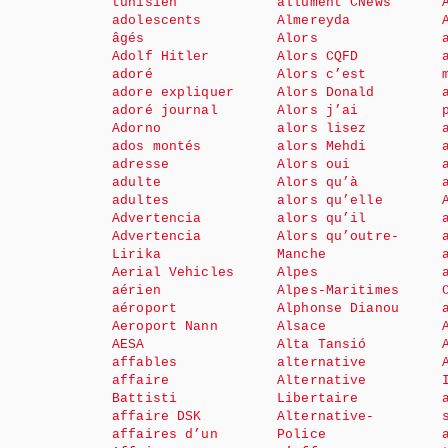
tunisien
allument CNews
adolescents
Almereyda
âgés
Alors
Adolf Hitler
Alors CQFD
adoré
Alors c’est
adore expliquer
Alors Donald
adoré journal
Alors j’ai
Adorno
alors lisez
ados montés
alors Mehdi
adresse
Alors oui
adulte
Alors qu’à
adultes
alors qu’elle
Advertencia
alors qu’il
Advertencia
Alors qu’outre-
Lirika
Manche
Aerial Vehicles
Alpes
aérien
Alpes-Maritimes
aéroport
Alphonse Dianou
Aeroport Nann
Alsace
AESA
Alta Tansió
affables
alternative
affaire
Alternative
Battisti
Libertaire
affaire DSK
Alternative-
affaires d’un
Police