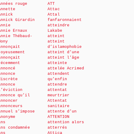
Années rouge
ATT
Annette
Attac
Annick
Attal
Annick Girardin
fanfaronnaient
Annie
atteindre
Annie Ernaux
Lakabe
Annie Thébaud-
atteint
Mony
atteint
annonçait
d’islamophobie
joyeusement
atteint d’une
annonçait
atteint l’âge
récemment
atteinte
annoncé
attelée Acrimed
annonce
attendent
discrète
qu’enfin
annonce
attendre
l’éviction
attentat
annonce qu’il
meurtrier
annoncer
Attentat
annonceurs
sanitaire
annuel s’impose
attente d’un
Anonyme
ATTENTION
ans
attention alors
ans condamnée
atterrés
ans
Attica