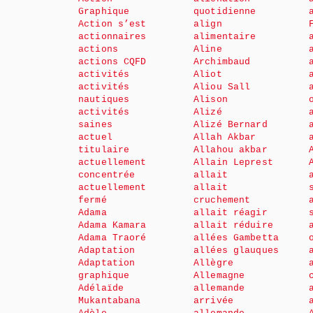
Graphique
quotidienne
Action s’est
align
actionnaires
alimentaire
actions
Aline
actions CQFD
Archimbaud
activités
Aliot
activités
Aliou Sall
nautiques
Alison
activités
Alizé
saines
Alizé Bernard
actuel
Allah Akbar
titulaire
Allahou akbar
actuellement
Allain Leprest
concentrée
allait
actuellement
allait
fermé
cruchement
Adama
allait réagir
Adama Kamara
allait réduire
Adama Traoré
allées Gambetta
Adaptation
allées glauques
Adaptation
Allègre
graphique
Allemagne
Adélaïde
allemande
Mukantabana
arrivée