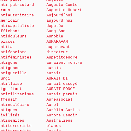
anti-patriotard
Auguste Comte
Frans
Augustin Hubert
antiautoritaire
Aujourd’hui
américain
aujourd’hui
anticapitaliste
députée
affichant
Aung San
antidouleurs
Aunoble
opiacés
AUPARAVANT
antifa
auparavant
antifasciste
directeur
antiféministes
Aupetitgendre
Antigone
auraient montré
Antigones
aurais
antiguérilla
aurait
surgi
AURAIT DIT
antillaise
aurait essuyé
signifiant
AURAIT FONCÉ
antimilitarisme
aurait permis
offensif
Aureasocial
antinucléaire
Aurel
antiques
Aurélia Aurita
civilités
Aurore Lenoir
antisémites
Australiens
antiterroriste
blancs