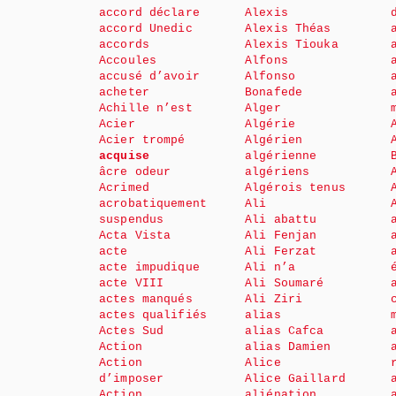
accord déclare
Alexis
accord Unedic
Alexis Théas
accords
Alexis Tiouka
Accoules
Alfons
accusé d’avoir
Alfonso
acheter
Bonafede
Achille n’est
Alger
Acier
Algérie
Acier trompé
Algérien
acquise
algérienne
âcre odeur
algériens
Acrimed
Algérois tenus
acrobatiquement
Ali
suspendus
Ali abattu
Acta Vista
Ali Fenjan
acte
Ali Ferzat
acte impudique
Ali n’a
acte VIII
Ali Soumaré
actes manqués
Ali Ziri
actes qualifiés
alias
Actes Sud
alias Cafca
Action
alias Damien
Action
Alice
d’imposer
Alice Gaillard
Action
aliénation