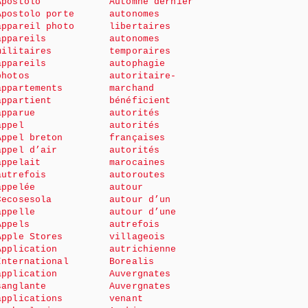
Apostolo
Automne dernier
Apostolo porte
autonomes
appareil photo
libertaires
appareils
autonomes
militaires
temporaires
appareils
autophagie
photos
autoritaire-
appartements
marchand
appartient
bénéficient
apparue
autorités
appel
autorités
Appel breton
françaises
appel d’air
autorités
appelait
marocaines
autrefois
autoroutes
appelée
autour
Cecosesola
autour d’un
appelle
autour d’une
Appels
autrefois
Apple Stores
villageois
Application
autrichienne
International
Borealis
application
Auvergnates
sanglante
Auvergnates
applications
venant