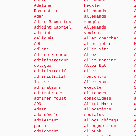
Adèle
allemande
Adeline
Heckler
Rosenstein
allemands
Aden
allemands
Adieu Baumettes
rongés
adjoint Gabriel
Allemands
adjointe
veulent
déléguée
Aller chercher
ADL
aller jeter
Adlène
aller vite
Adlène Hicheur
Allez
administrateur
Allez Martine
délégué
Allez Nath
administratif
allez
administratif
rencontrer
laisse
Allez-vous
admirateurs
exécuter
admiratrices
alliances
admirer moult
consolidées
ADN
Alliot-Marie
Adnan
allocations
ado dévale
sociales
adolescent
allocs chômage
parti
allongée d’une
adolescent
Alloush