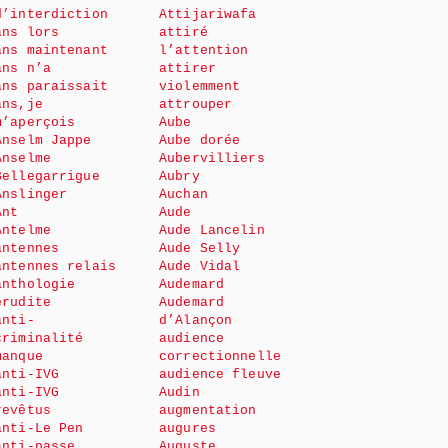
d’interdiction
Attijariwafa
ans lors
attiré
ans maintenant
l’attention
ans n’a
attirer
ans paraissait
violemment
ans,je
attrouper
m’aperçois
Aube
Anselm Jappe
Aube dorée
Anselme
Aubervilliers
Bellegarrigue
Aubry
Anslinger
Auchan
Ant
Aude
Antelme
Aude Lancelin
antennes
Aude Selly
antennes relais
Aude Vidal
anthologie
Audemard
érudite
Audemard
anti-
d’Alançon
criminalité
audience
manque
correctionnelle
anti-IVG
audience fleuve
anti-IVG
Audin
revêtus
augmentation
anti-Le Pen
augures
anti-passe
Auguste