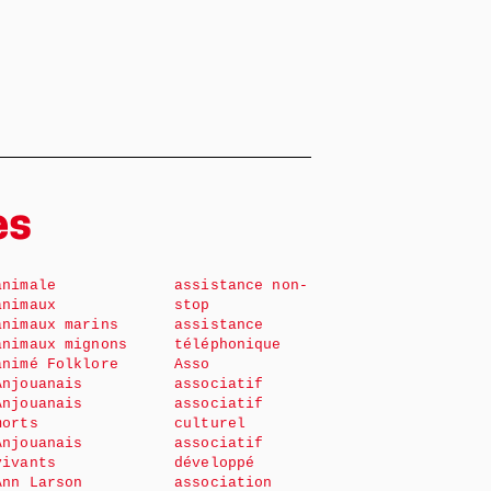
es
animale
assistance non-
animaux
stop
animaux marins
assistance
animaux mignons
téléphonique
animé Folklore
Asso
Anjouanais
associatif
Anjouanais
associatif
morts
culturel
Anjouanais
associatif
vivants
développé
Ann Larson
association