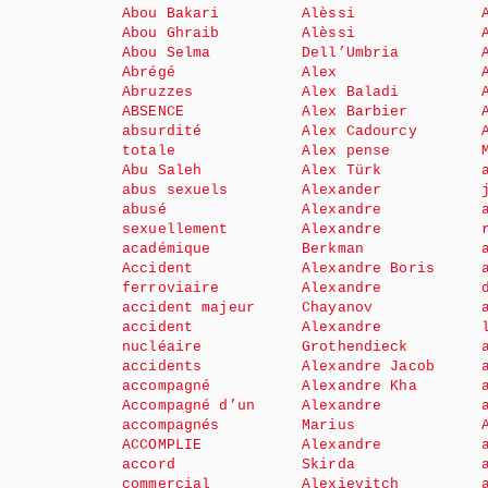
Abou Bakari
Alèssi
Abou Ghraib
Alèssi
Abou Selma
Dell’Umbria
Abrégé
Alex
Abruzzes
Alex Baladi
ABSENCE
Alex Barbier
absurdité
Alex Cadourcy
totale
Alex pense
Abu Saleh
Alex Türk
abus sexuels
Alexander
abusé
Alexandre
sexuellement
Alexandre
académique
Berkman
Accident
Alexandre Boris
ferroviaire
Alexandre
accident majeur
Chayanov
accident
Alexandre
nucléaire
Grothendieck
accidents
Alexandre Jacob
accompagné
Alexandre Kha
Accompagné d’un
Alexandre
accompagnés
Marius
ACCOMPLIE
Alexandre
accord
Skirda
commercial
Alexievitch