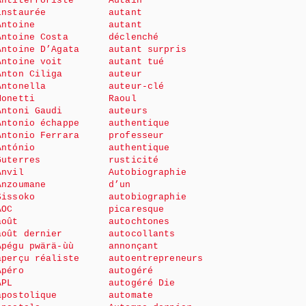
Antiterroriste
Autain
instaurée
autant
Antoine
autant
Antoine Costa
déclenché
Antoine D’Agata
autant surpris
Antoine voit
autant tué
Anton Ciliga
auteur
Antonella
auteur-clé
Monetti
Raoul
Antoni Gaudi
auteurs
Antonio échappe
authentique
Antonio Ferrara
professeur
António
authentique
Guterres
rusticité
Anvil
Autobiographie
Anzoumane
d’un
Sissoko
autobiographie
AOC
picaresque
août
autochtones
août dernier
autocollants
Apégu pwärä-ùù
annonçant
aperçu réaliste
autoentrepreneurs
Apéro
autogéré
APL
autogéré Die
apostolique
automate