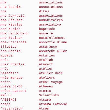
Anna
associations
Anna Bednik
associations
Anne
dites
Anne Carratié
associations
Anne Chaudet
humanitaires
Anne Hidalgo
associative
Anne Kupiec
baptisée
Anne Lauvergeon
associe
Anne Steiner
naturellement
Anne-Charlotte
assortie d’une
Millepied
assurance
Anne-Sophie
assurent aller
Lacombe
Asturies
année
Atallah
année Charlie
Atayurt
année
atelier
d’élection
Atelier Baie
année marque
ateliers
années
Aténi voyage
années 50-60
Athènes
années battent
Atomic
ANNÉES
Scientists
D’ABSENCE
Atsama
années
Atsama Lafosse
d’aspiration
Atsem