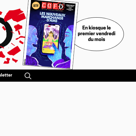
En kiosque le
premier vendredi
du mois
letter