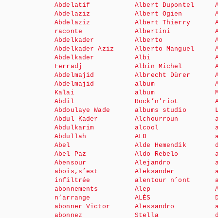
Abdelatif
Albert Dupontel
Abdelaziz
Albert Ogien
Abdelaziz
Albert Thierry
raconte
Albertini
Abdelkader
Alberto
Abdelkader Aziz
Alberto Manguel
Abdelkader
Albi
Ferradj
Albin Michel
Abdelmajid
Albrecht Dürer
Abdelmajid
album
Kalai
album
Abdil
Rock’n’riot
Abdoulaye Wade
albums studio
Abdul Kader
Alchourroun
Abdulkarim
alcool
Abdullah
ALD
Abel
Alde Hemendik
Abel Paz
Aldo Rebelo
Abensour
Alejandro
abois,s’est
Aleksander
infiltrée
alentour n’ont
abonnements
Alep
n’arrange
ALÈS
abonner Victor
Alessandro
abonnez
Stella