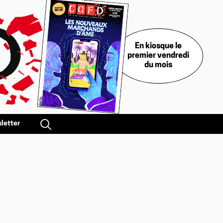
En kiosque le
premier vendredi
du mois
letter