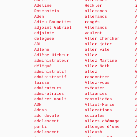
Adèle
allemande
Adeline
Heckler
Rosenstein
allemands
Aden
allemands
Adieu Baumettes
rongés
adjoint Gabriel
Allemands
adjointe
veulent
déléguée
Aller chercher
ADL
aller jeter
Adlène
aller vite
Adlène Hicheur
Allez
administrateur
Allez Martine
délégué
Allez Nath
administratif
allez
administratif
rencontrer
laisse
Allez-vous
admirateurs
exécuter
admiratrices
alliances
admirer moult
consolidées
ADN
Alliot-Marie
Adnan
allocations
ado dévale
sociales
adolescent
allocs chômage
parti
allongée d’une
adolescent
Alloush