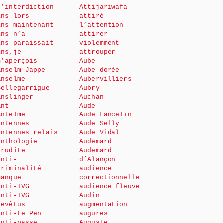
d’interdiction
Attijariwafa
ans lors
attiré
ans maintenant
l’attention
ans n’a
attirer
ans paraissait
violemment
ans,je
attrouper
m’aperçois
Aube
Anselm Jappe
Aube dorée
Anselme
Aubervilliers
Bellegarrigue
Aubry
Anslinger
Auchan
Ant
Aude
Antelme
Aude Lancelin
antennes
Aude Selly
antennes relais
Aude Vidal
anthologie
Audemard
érudite
Audemard
anti-
d’Alançon
criminalité
audience
manque
correctionnelle
anti-IVG
audience fleuve
anti-IVG
Audin
revêtus
augmentation
anti-Le Pen
augures
anti-passe
Auguste