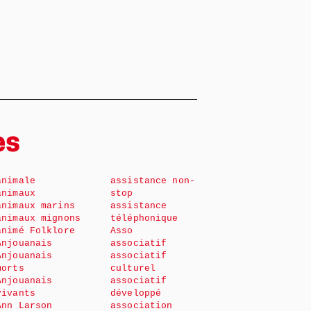
es
animale
assistance non-
animaux
stop
animaux marins
assistance
animaux mignons
téléphonique
animé Folklore
Asso
Anjouanais
associatif
Anjouanais
associatif
morts
culturel
Anjouanais
associatif
vivants
développé
Ann Larson
association