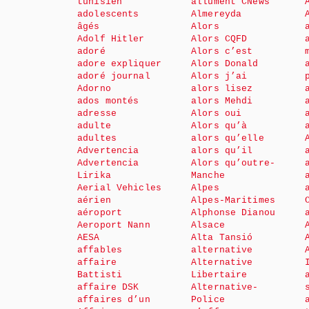
tunisien
allument CNews
adolescents
Almereyda
âgés
Alors
Adolf Hitler
Alors CQFD
adoré
Alors c’est
adore expliquer
Alors Donald
adoré journal
Alors j’ai
Adorno
alors lisez
ados montés
alors Mehdi
adresse
Alors oui
adulte
Alors qu’à
adultes
alors qu’elle
Advertencia
alors qu’il
Advertencia
Alors qu’outre-
Lirika
Manche
Aerial Vehicles
Alpes
aérien
Alpes-Maritimes
aéroport
Alphonse Dianou
Aeroport Nann
Alsace
AESA
Alta Tansió
affables
alternative
affaire
Alternative
Battisti
Libertaire
affaire DSK
Alternative-
affaires d’un
Police