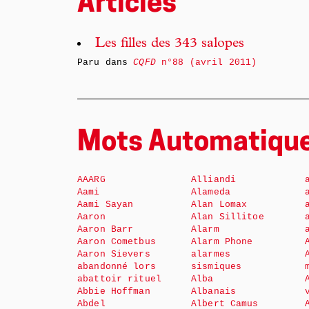
Articles
Les filles des 343 salopes
Paru dans
CQFD
n°88 (avril 2011)
Mots Automatiqu
AAARG
Alliandi
Aami
Alameda
Aami Sayan
Alan Lomax
Aaron
Alan Sillitoe
Aaron Barr
Alarm
Aaron Cometbus
Alarm Phone
Aaron Sievers
alarmes
abandonné lors
sismiques
abattoir rituel
Alba
Abbie Hoffman
Albanais
Abdel
Albert Camus