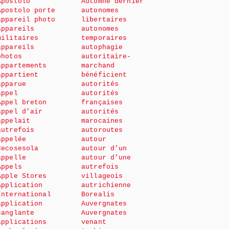
Apostolo
Automne dernier
Apostolo porte
autonomes
appareil photo
libertaires
appareils
autonomes
militaires
temporaires
appareils
autophagie
photos
autoritaire-
appartements
marchand
appartient
bénéficient
apparue
autorités
appel
autorités
Appel breton
françaises
appel d’air
autorités
appelait
marocaines
autrefois
autoroutes
appelée
autour
Cecosesola
autour d’un
appelle
autour d’une
Appels
autrefois
Apple Stores
villageois
Application
autrichienne
International
Borealis
application
Auvergnates
sanglante
Auvergnates
applications
venant