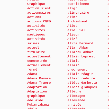
Graphique
quotidienne
Action s’est
align
actionnaires
alimentaire
actions
Aline
actions CQFD
Archimbaud
activités
Aliot
activités
Aliou Sall
nautiques
Alison
activités
Alizé
saines
Alizé Bernard
actuel
Allah Akbar
titulaire
Allahou akbar
actuellement
Allain Leprest
concentrée
allait
actuellement
allait
fermé
cruchement
Adama
allait réagir
Adama Kamara
allait réduire
Adama Traoré
allées Gambetta
Adaptation
allées glauques
Adaptation
Allègre
graphique
Allemagne
Adélaïde
allemande
Mukantabana
arrivée