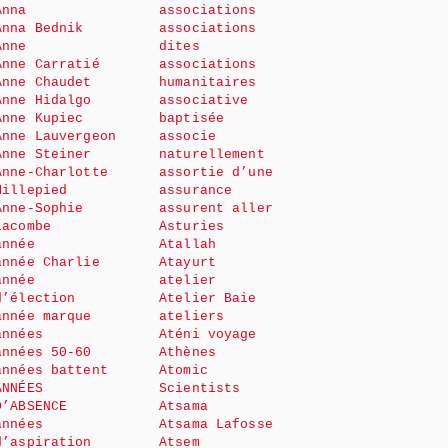
Anna
associations
Anna Bednik
associations
Anne
dites
Anne Carratié
associations
Anne Chaudet
humanitaires
Anne Hidalgo
associative
Anne Kupiec
baptisée
Anne Lauvergeon
associe
Anne Steiner
naturellement
Anne-Charlotte
assortie d’une
Millepied
assurance
Anne-Sophie
assurent aller
Lacombe
Asturies
année
Atallah
année Charlie
Atayurt
année
atelier
d’élection
Atelier Baie
année marque
ateliers
années
Aténi voyage
années 50-60
Athènes
années battent
Atomic
ANNÉES
Scientists
D’ABSENCE
Atsama
années
Atsama Lafosse
d’aspiration
Atsem