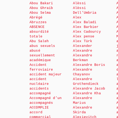
Abou Bakari
Alèssi
Abou Ghraib
Alèssi
Abou Selma
Dell’Umbria
Abrégé
Alex
Abruzzes
Alex Baladi
ABSENCE
Alex Barbier
absurdité
Alex Cadourcy
totale
Alex pense
Abu Saleh
Alex Türk
abus sexuels
Alexander
abusé
Alexandre
sexuellement
Alexandre
académique
Berkman
Accident
Alexandre Boris
ferroviaire
Alexandre
accident majeur
Chayanov
accident
Alexandre
nucléaire
Grothendieck
accidents
Alexandre Jacob
accompagné
Alexandre Kha
Accompagné d’un
Alexandre
accompagnés
Marius
ACCOMPLIE
Alexandre
accord
Skirda
commercial
Alexievitch