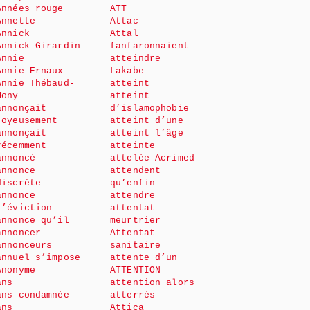
Années rouge
ATT
Annette
Attac
Annick
Attal
Annick Girardin
fanfaronnaient
Annie
atteindre
Annie Ernaux
Lakabe
Annie Thébaud-
atteint
Mony
atteint
annonçait
d’islamophobie
joyeusement
atteint d’une
annonçait
atteint l’âge
récemment
atteinte
annoncé
attelée Acrimed
annonce
attendent
discrète
qu’enfin
annonce
attendre
l’éviction
attentat
annonce qu’il
meurtrier
annoncer
Attentat
annonceurs
sanitaire
annuel s’impose
attente d’un
Anonyme
ATTENTION
ans
attention alors
ans condamnée
atterrés
ans
Attica