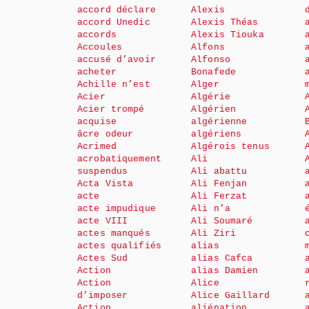
accord déclare
Alexis
accord Unedic
Alexis Théas
accords
Alexis Tiouka
Accoules
Alfons
accusé d’avoir
Alfonso
acheter
Bonafede
Achille n’est
Alger
Acier
Algérie
Acier trompé
Algérien
acquise
algérienne
âcre odeur
algériens
Acrimed
Algérois tenus
acrobatiquement
Ali
suspendus
Ali abattu
Acta Vista
Ali Fenjan
acte
Ali Ferzat
acte impudique
Ali n’a
acte VIII
Ali Soumaré
actes manqués
Ali Ziri
actes qualifiés
alias
Actes Sud
alias Cafca
Action
alias Damien
Action
Alice
d’imposer
Alice Gaillard
Action
aliénation