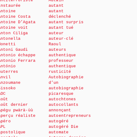
Antiterroriste
Autain
instaurée
autant
Antoine
autant
Antoine Costa
déclenché
Antoine D’Agata
autant surpris
Antoine voit
autant tué
Anton Ciliga
auteur
Antonella
auteur-clé
Monetti
Raoul
Antoni Gaudi
auteurs
Antonio échappe
authentique
Antonio Ferrara
professeur
António
authentique
Guterres
rusticité
Anvil
Autobiographie
Anzoumane
d’un
Sissoko
autobiographie
AOC
picaresque
août
autochtones
août dernier
autocollants
Apégu pwärä-ùù
annonçant
aperçu réaliste
autoentrepreneurs
Apéro
autogéré
APL
autogéré Die
apostolique
automate