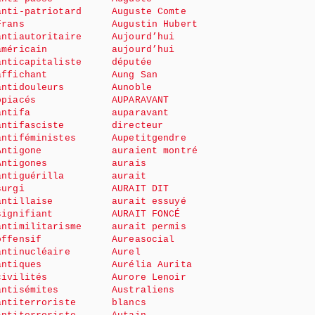
anti-patriotard
Auguste Comte
Frans
Augustin Hubert
antiautoritaire
Aujourd’hui
américain
aujourd’hui
anticapitaliste
députée
affichant
Aung San
antidouleurs
Aunoble
opiacés
AUPARAVANT
antifa
auparavant
antifasciste
directeur
antiféministes
Aupetitgendre
Antigone
auraient montré
Antigones
aurais
antiguérilla
aurait
surgi
AURAIT DIT
antillaise
aurait essuyé
signifiant
AURAIT FONCÉ
antimilitarisme
aurait permis
offensif
Aureasocial
antinucléaire
Aurel
antiques
Aurélia Aurita
civilités
Aurore Lenoir
antisémites
Australiens
antiterroriste
blancs