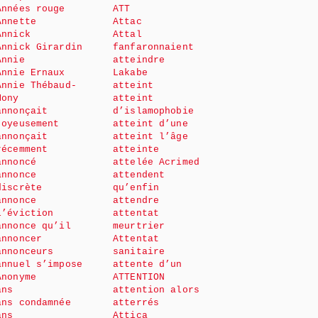
Années rouge
ATT
Annette
Attac
Annick
Attal
Annick Girardin
fanfaronnaient
Annie
atteindre
Annie Ernaux
Lakabe
Annie Thébaud-
atteint
Mony
atteint
annonçait
d’islamophobie
joyeusement
atteint d’une
annonçait
atteint l’âge
récemment
atteinte
annoncé
attelée Acrimed
annonce
attendent
discrète
qu’enfin
annonce
attendre
l’éviction
attentat
annonce qu’il
meurtrier
annoncer
Attentat
annonceurs
sanitaire
annuel s’impose
attente d’un
Anonyme
ATTENTION
ans
attention alors
ans condamnée
atterrés
ans
Attica