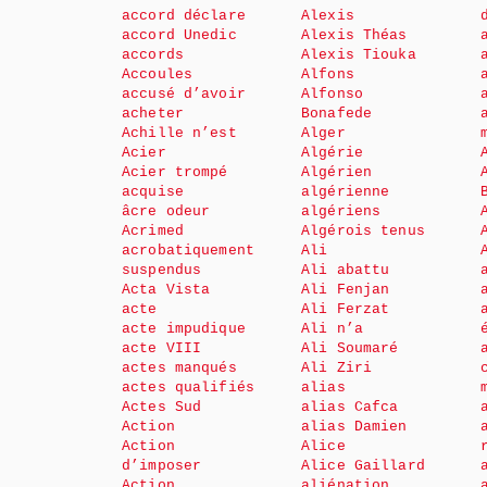
accord déclare
Alexis
accord Unedic
Alexis Théas
accords
Alexis Tiouka
Accoules
Alfons
accusé d’avoir
Alfonso
acheter
Bonafede
Achille n’est
Alger
Acier
Algérie
Acier trompé
Algérien
acquise
algérienne
âcre odeur
algériens
Acrimed
Algérois tenus
acrobatiquement
Ali
suspendus
Ali abattu
Acta Vista
Ali Fenjan
acte
Ali Ferzat
acte impudique
Ali n’a
acte VIII
Ali Soumaré
actes manqués
Ali Ziri
actes qualifiés
alias
Actes Sud
alias Cafca
Action
alias Damien
Action
Alice
d’imposer
Alice Gaillard
Action
aliénation