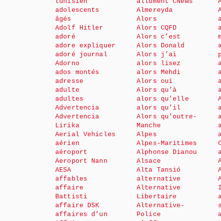
tunisien
allument CNews
adolescents
Almereyda
âgés
Alors
Adolf Hitler
Alors CQFD
adoré
Alors c’est
adore expliquer
Alors Donald
adoré journal
Alors j’ai
Adorno
alors lisez
ados montés
alors Mehdi
adresse
Alors oui
adulte
Alors qu’à
adultes
alors qu’elle
Advertencia
alors qu’il
Advertencia
Alors qu’outre-
Lirika
Manche
Aerial Vehicles
Alpes
aérien
Alpes-Maritimes
aéroport
Alphonse Dianou
Aeroport Nann
Alsace
AESA
Alta Tansió
affables
alternative
affaire
Alternative
Battisti
Libertaire
affaire DSK
Alternative-
affaires d’un
Police