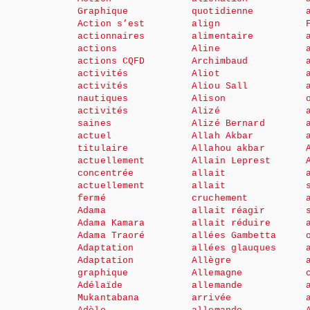
Graphique
quotidienne
Action s’est
align
actionnaires
alimentaire
actions
Aline
actions CQFD
Archimbaud
activités
Aliot
activités
Aliou Sall
nautiques
Alison
activités
Alizé
saines
Alizé Bernard
actuel
Allah Akbar
titulaire
Allahou akbar
actuellement
Allain Leprest
concentrée
allait
actuellement
allait
fermé
cruchement
Adama
allait réagir
Adama Kamara
allait réduire
Adama Traoré
allées Gambetta
Adaptation
allées glauques
Adaptation
Allègre
graphique
Allemagne
Adélaïde
allemande
Mukantabana
arrivée