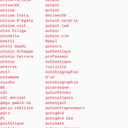
Antiterroriste
Autain
instaurée
autant
Antoine
autant
Antoine Costa
déclenché
Antoine D’Agata
autant surpris
Antoine voit
autant tué
Anton Ciliga
auteur
Antonella
auteur-clé
Monetti
Raoul
Antoni Gaudi
auteurs
Antonio échappe
authentique
Antonio Ferrara
professeur
António
authentique
Guterres
rusticité
Anvil
Autobiographie
Anzoumane
d’un
Sissoko
autobiographie
AOC
picaresque
août
autochtones
août dernier
autocollants
Apégu pwärä-ùù
annonçant
aperçu réaliste
autoentrepreneurs
Apéro
autogéré
APL
autogéré Die
apostolique
automate