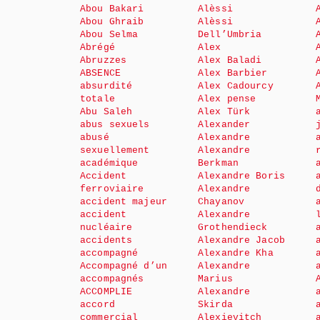
Abou Bakari
Alèssi
Abou Ghraib
Alèssi
Abou Selma
Dell’Umbria
Abrégé
Alex
Abruzzes
Alex Baladi
ABSENCE
Alex Barbier
absurdité
Alex Cadourcy
totale
Alex pense
Abu Saleh
Alex Türk
abus sexuels
Alexander
abusé
Alexandre
sexuellement
Alexandre
académique
Berkman
Accident
Alexandre Boris
ferroviaire
Alexandre
accident majeur
Chayanov
accident
Alexandre
nucléaire
Grothendieck
accidents
Alexandre Jacob
accompagné
Alexandre Kha
Accompagné d’un
Alexandre
accompagnés
Marius
ACCOMPLIE
Alexandre
accord
Skirda
commercial
Alexievitch