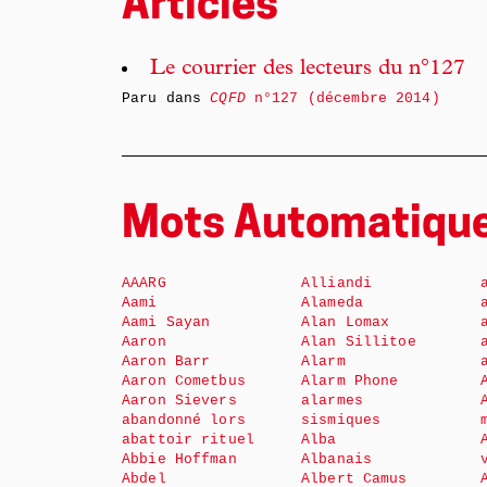
Articles
Le courrier des lecteurs du n°127
Paru dans
CQFD
n°127 (décembre 2014)
Mots Automatiqu
AAARG
Alliandi
Aami
Alameda
Aami Sayan
Alan Lomax
Aaron
Alan Sillitoe
Aaron Barr
Alarm
Aaron Cometbus
Alarm Phone
Aaron Sievers
alarmes
abandonné lors
sismiques
abattoir rituel
Alba
Abbie Hoffman
Albanais
Abdel
Albert Camus