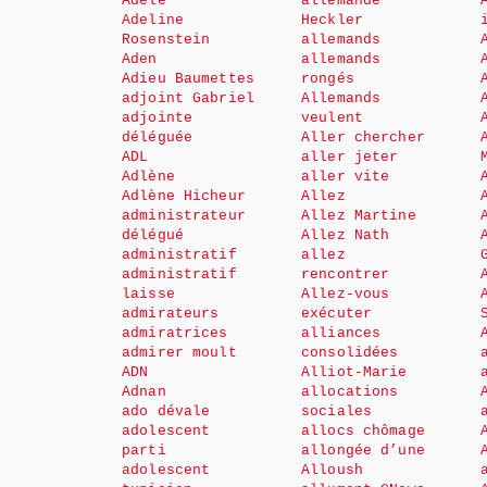
Adèle
allemande
Adeline
Heckler
Rosenstein
allemands
Aden
allemands
Adieu Baumettes
rongés
adjoint Gabriel
Allemands
adjointe
veulent
déléguée
Aller chercher
ADL
aller jeter
Adlène
aller vite
Adlène Hicheur
Allez
administrateur
Allez Martine
délégué
Allez Nath
administratif
allez
administratif
rencontrer
laisse
Allez-vous
admirateurs
exécuter
admiratrices
alliances
admirer moult
consolidées
ADN
Alliot-Marie
Adnan
allocations
ado dévale
sociales
adolescent
allocs chômage
parti
allongée d’une
adolescent
Alloush