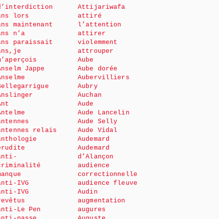
d’interdiction
Attijariwafa
ans lors
attiré
ans maintenant
l’attention
ans n’a
attirer
ans paraissait
violemment
ans,je
attrouper
m’aperçois
Aube
Anselm Jappe
Aube dorée
Anselme
Aubervilliers
Bellegarrigue
Aubry
Anslinger
Auchan
Ant
Aude
Antelme
Aude Lancelin
antennes
Aude Selly
antennes relais
Aude Vidal
anthologie
Audemard
érudite
Audemard
anti-
d’Alançon
criminalité
audience
manque
correctionnelle
anti-IVG
audience fleuve
anti-IVG
Audin
revêtus
augmentation
anti-Le Pen
augures
anti-passe
Auguste