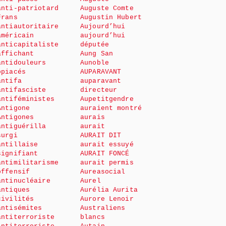
anti-patriotard
Auguste Comte
Frans
Augustin Hubert
antiautoritaire
Aujourd’hui
américain
aujourd’hui
anticapitaliste
députée
affichant
Aung San
antidouleurs
Aunoble
opiacés
AUPARAVANT
antifa
auparavant
antifasciste
directeur
antiféministes
Aupetitgendre
Antigone
auraient montré
Antigones
aurais
antiguérilla
aurait
surgi
AURAIT DIT
antillaise
aurait essuyé
signifiant
AURAIT FONCÉ
antimilitarisme
aurait permis
offensif
Aureasocial
antinucléaire
Aurel
antiques
Aurélia Aurita
civilités
Aurore Lenoir
antisémites
Australiens
antiterroriste
blancs