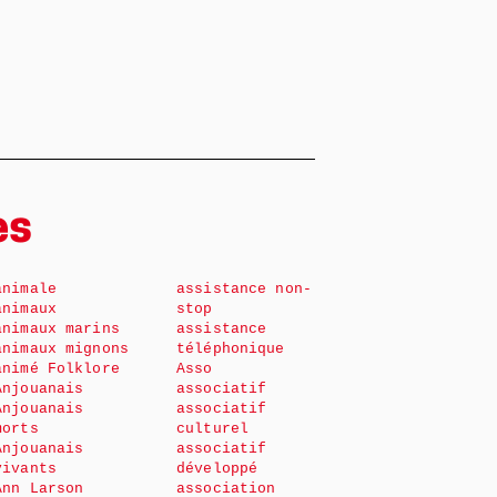
es
animale
assistance non-
animaux
stop
animaux marins
assistance
animaux mignons
téléphonique
animé Folklore
Asso
Anjouanais
associatif
Anjouanais
associatif
morts
culturel
Anjouanais
associatif
vivants
développé
Ann Larson
association