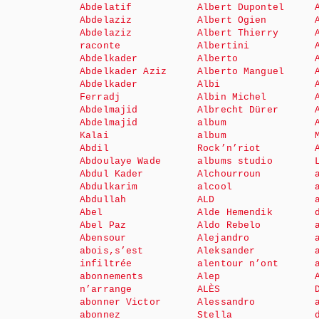
Abdelatif
Albert Dupontel
Abdelaziz
Albert Ogien
Abdelaziz
Albert Thierry
raconte
Albertini
Abdelkader
Alberto
Abdelkader Aziz
Alberto Manguel
Abdelkader
Albi
Ferradj
Albin Michel
Abdelmajid
Albrecht Dürer
Abdelmajid
album
Kalai
album
Abdil
Rock’n’riot
Abdoulaye Wade
albums studio
Abdul Kader
Alchourroun
Abdulkarim
alcool
Abdullah
ALD
Abel
Alde Hemendik
Abel Paz
Aldo Rebelo
Abensour
Alejandro
abois,s’est
Aleksander
infiltrée
alentour n’ont
abonnements
Alep
n’arrange
ALÈS
abonner Victor
Alessandro
abonnez
Stella