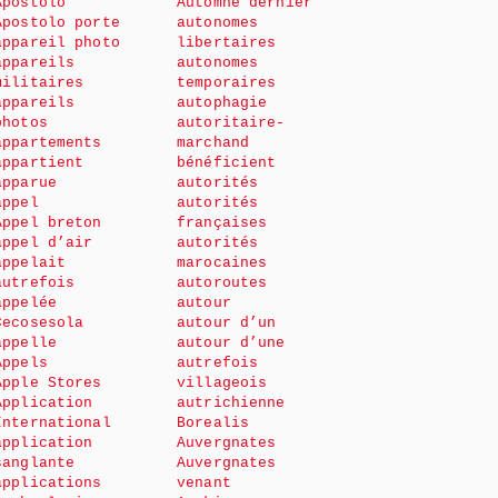
Apostolo
Automne dernier
Apostolo porte
autonomes
appareil photo
libertaires
appareils
autonomes
militaires
temporaires
appareils
autophagie
photos
autoritaire-
appartements
marchand
appartient
bénéficient
apparue
autorités
appel
autorités
Appel breton
françaises
appel d’air
autorités
appelait
marocaines
autrefois
autoroutes
appelée
autour
Cecosesola
autour d’un
appelle
autour d’une
Appels
autrefois
Apple Stores
villageois
Application
autrichienne
International
Borealis
application
Auvergnates
sanglante
Auvergnates
applications
venant