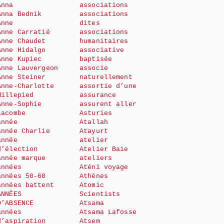
Anna
associations
Anna Bednik
associations
Anne
dites
Anne Carratié
associations
Anne Chaudet
humanitaires
Anne Hidalgo
associative
Anne Kupiec
baptisée
Anne Lauvergeon
associe
Anne Steiner
naturellement
Anne-Charlotte
assortie d’une
Millepied
assurance
Anne-Sophie
assurent aller
Lacombe
Asturies
année
Atallah
année Charlie
Atayurt
année
atelier
d’élection
Atelier Baie
année marque
ateliers
années
Aténi voyage
années 50-60
Athènes
années battent
Atomic
ANNÉES
Scientists
D’ABSENCE
Atsama
années
Atsama Lafosse
d’aspiration
Atsem