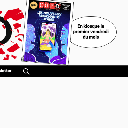
En kiosque le
premier vendredi
du mois
letter