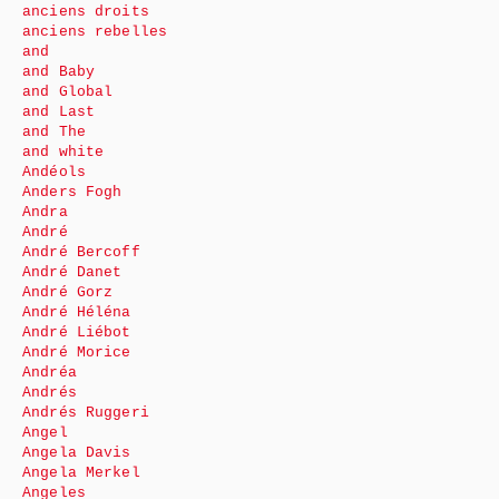
anciens droits
anciens rebelles
and
and Baby
and Global
and Last
and The
and white
Andéols
Anders Fogh
Andra
André
André Bercoff
André Danet
André Gorz
André Héléna
André Liébot
André Morice
Andréa
Andrés
Andrés Ruggeri
Angel
Angela Davis
Angela Merkel
Angeles