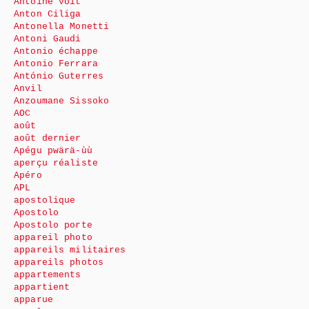
Antoine voit
Anton Ciliga
Antonella Monetti
Antoni Gaudi
Antonio échappe
Antonio Ferrara
António Guterres
Anvil
Anzoumane Sissoko
AOC
août
août dernier
Apégu pwärä-ùù
aperçu réaliste
Apéro
APL
apostolique
Apostolo
Apostolo porte
appareil photo
appareils militaires
appareils photos
appartements
appartient
apparue