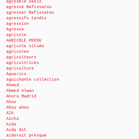
agréable oasis
agressé Nafissatou
agresser Nafissatou
agressifs tandis
agression
Agrexco
agricole
AGRICOLE PERDU
agricole située
agricoles
agriculteurs
agricultrices
agriculture
Aguarico
aguichante collection
Ahmed
Ahmed Alwan
Ahora Madrid
Ahou
Ahou ahou
AIA
Aïcha
Aida
Aida dit
aiderait presque