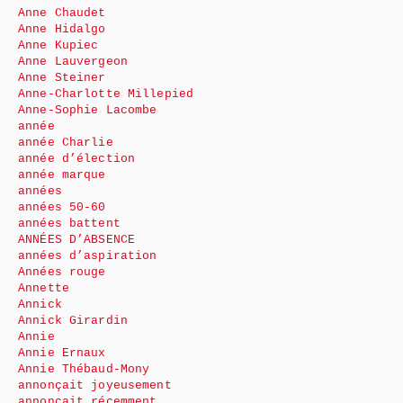
Anne Chaudet
Anne Hidalgo
Anne Kupiec
Anne Lauvergeon
Anne Steiner
Anne-Charlotte Millepied
Anne-Sophie Lacombe
année
année Charlie
année d’élection
année marque
années
années 50-60
années battent
ANNÉES D’ABSENCE
années d’aspiration
Années rouge
Annette
Annick
Annick Girardin
Annie
Annie Ernaux
Annie Thébaud-Mony
annonçait joyeusement
annonçait récemment