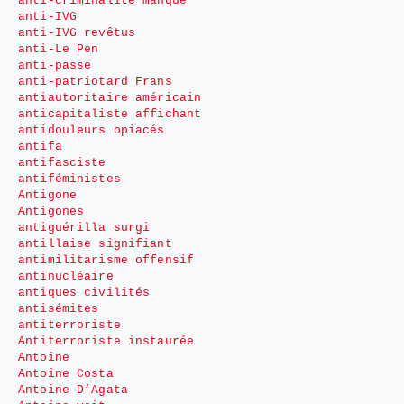
anti-criminalité manque
anti-IVG
anti-IVG revêtus
anti-Le Pen
anti-passe
anti-patriotard Frans
antiautoritaire américain
anticapitaliste affichant
antidouleurs opiacés
antifa
antifasciste
antiféministes
Antigone
Antigones
antiguérilla surgi
antillaise signifiant
antimilitarisme offensif
antinucléaire
antiques civilités
antisémites
antiterroriste
Antiterroriste instaurée
Antoine
Antoine Costa
Antoine D’Agata