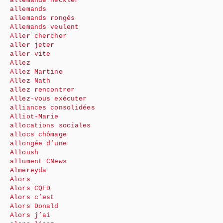
allemande Heckler
allemands
allemands rongés
Allemands veulent
Aller chercher
aller jeter
aller vite
Allez
Allez Martine
Allez Nath
allez rencontrer
Allez-vous exécuter
alliances consolidées
Alliot-Marie
allocations sociales
allocs chômage
allongée d’une
Alloush
allument CNews
Almereyda
Alors
Alors CQFD
Alors c’est
Alors Donald
Alors j’ai