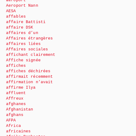
aéroport
Aeroport Nann
AESA
affables
affaire Battisti
affaire DSK
affaires d’un
Affaires étrangères
affaires liées
Affaires sociales
affichant clairement
Affiche signée
affiches
affiches déchirées
affirmait récemment
affirmation n’avait
affirme Ilya
affluent
Affreux
afghanes
Afghanistan
afghans
AFPA
Africa
africaines