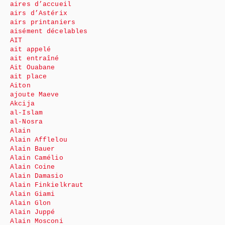
aires d’accueil
airs d’Astérix
airs printaniers
aisément décelables
AIT
ait appelé
ait entraîné
Ait Ouabane
ait place
Aiton
ajoute Maeve
Akcija
al-Islam
al-Nosra
Alain
Alain Afflelou
Alain Bauer
Alain Camélio
Alain Coine
Alain Damasio
Alain Finkielkraut
Alain Giami
Alain Glon
Alain Juppé
Alain Mosconi