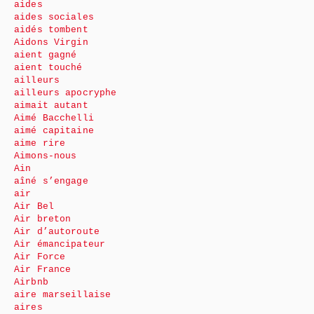
aides
aides sociales
aidés tombent
Aidons Virgin
aient gagné
aient touché
ailleurs
ailleurs apocryphe
aimait autant
Aimé Bacchelli
aimé capitaine
aime rire
Aimons-nous
Ain
aîné s’engage
air
Air Bel
Air breton
Air d’autoroute
Air émancipateur
Air Force
Air France
Airbnb
aire marseillaise
aires