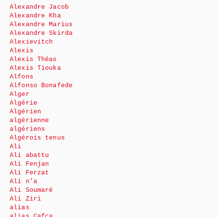
Alexandre Jacob
Alexandre Kha
Alexandre Marius
Alexandre Skirda
Alexievitch
Alexis
Alexis Théas
Alexis Tiouka
Alfons
Alfonso Bonafede
Alger
Algérie
Algérien
algérienne
algériens
Algérois tenus
Ali
Ali abattu
Ali Fenjan
Ali Ferzat
Ali n’a
Ali Soumaré
Ali Ziri
alias
alias Cafca