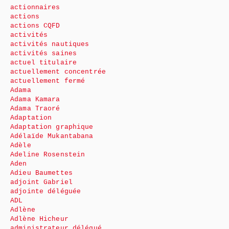
actionnaires
actions
actions CQFD
activités
activités nautiques
activités saines
actuel titulaire
actuellement concentrée
actuellement fermé
Adama
Adama Kamara
Adama Traoré
Adaptation
Adaptation graphique
Adélaïde Mukantabana
Adèle
Adeline Rosenstein
Aden
Adieu Baumettes
adjoint Gabriel
adjointe déléguée
ADL
Adlène
Adlène Hicheur
administrateur délégué