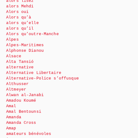
alors lisez
alors Mehdi
Alors oui
Alors qu’à
alors qu’elle
alors qu’il
Alors qu’outre-Manche
Alpes
Alpes-Maritimes
Alphonse Dianou
Alsace
Alta Tansió
alternative
Alternative Libertaire
Alternative-Police s’offusque
Althusser
Altmeyer
Alwan al-Janabi
Amadou Koumé
Amal
Amal Bentounsi
Amanda
Amanda Cross
Amap
amateurs bénévoles