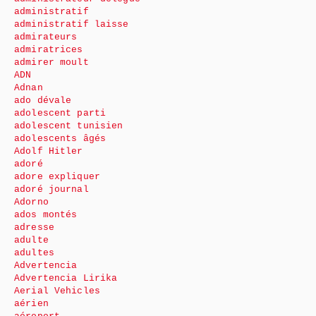
administratif
administratif laisse
admirateurs
admiratrices
admirer moult
ADN
Adnan
ado dévale
adolescent parti
adolescent tunisien
adolescents âgés
Adolf Hitler
adoré
adore expliquer
adoré journal
Adorno
ados montés
adresse
adulte
adultes
Advertencia
Advertencia Lirika
Aerial Vehicles
aérien