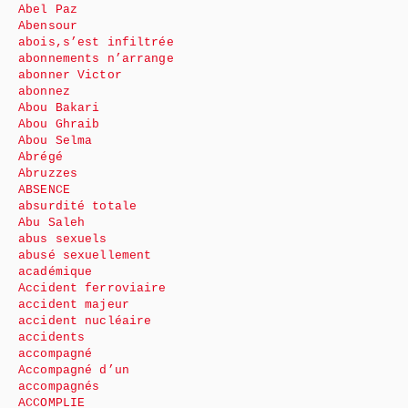
Abel Paz
Abensour
abois,s’est infiltrée
abonnements n’arrange
abonner Victor
abonnez
Abou Bakari
Abou Ghraib
Abou Selma
Abrégé
Abruzzes
ABSENCE
absurdité totale
Abu Saleh
abus sexuels
abusé sexuellement
académique
Accident ferroviaire
accident majeur
accident nucléaire
accidents
accompagné
Accompagné d’un
accompagnés
ACCOMPLIE