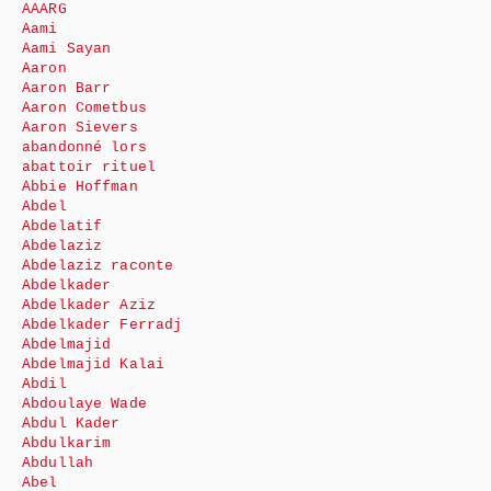
AAARG
Aami
Aami Sayan
Aaron
Aaron Barr
Aaron Cometbus
Aaron Sievers
abandonné lors
abattoir rituel
Abbie Hoffman
Abdel
Abdelatif
Abdelaziz
Abdelaziz raconte
Abdelkader
Abdelkader Aziz
Abdelkader Ferradj
Abdelmajid
Abdelmajid Kalai
Abdil
Abdoulaye Wade
Abdul Kader
Abdulkarim
Abdullah
Abel