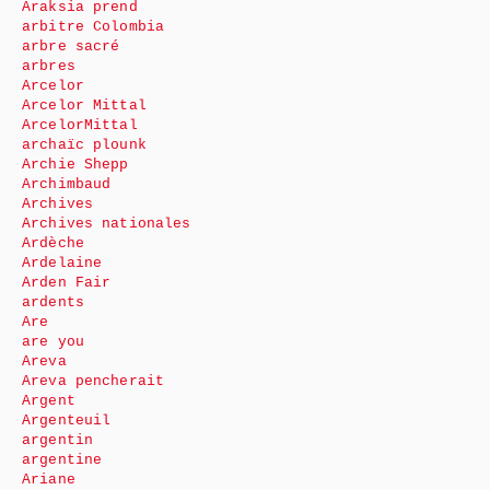
Araksia prend
arbitre Colombia
arbre sacré
arbres
Arcelor
Arcelor Mittal
ArcelorMittal
archaïc plounk
Archie Shepp
Archimbaud
Archives
Archives nationales
Ardèche
Ardelaine
Arden Fair
ardents
Are
are you
Areva
Areva pencherait
Argent
Argenteuil
argentin
argentine
Ariane