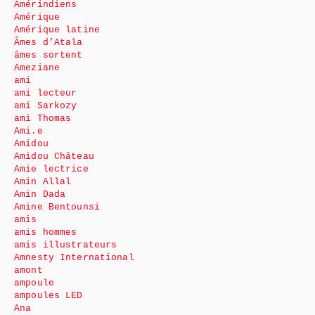
Amérindiens
Amérique
Amérique latine
Âmes d’Atala
âmes sortent
Ameziane
ami
ami lecteur
ami Sarkozy
ami Thomas
Ami.e
Amidou
Amidou Château
Amie lectrice
Amin Allal
Amin Dada
Amine Bentounsi
amis
amis hommes
amis illustrateurs
Amnesty International
amont
ampoule
ampoules LED
Ana