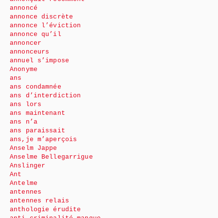
annoncé
annonce discrète
annonce l’éviction
annonce qu’il
annoncer
annonceurs
annuel s’impose
Anonyme
ans
ans condamnée
ans d’interdiction
ans lors
ans maintenant
ans n’a
ans paraissait
ans,je m’aperçois
Anselm Jappe
Anselme Bellegarrigue
Anslinger
Ant
Antelme
antennes
antennes relais
anthologie érudite