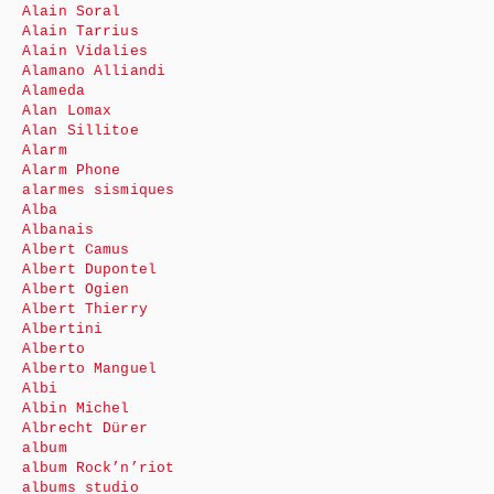
Alain Soral
Alain Tarrius
Alain Vidalies
Alamano Alliandi
Alameda
Alan Lomax
Alan Sillitoe
Alarm
Alarm Phone
alarmes sismiques
Alba
Albanais
Albert Camus
Albert Dupontel
Albert Ogien
Albert Thierry
Albertini
Alberto
Alberto Manguel
Albi
Albin Michel
Albrecht Dürer
album
album Rock’n’riot
albums studio