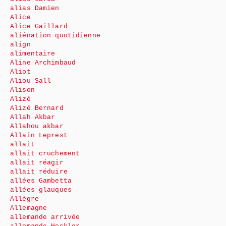
alias Damien
Alice
Alice Gaillard
aliénation quotidienne
align
alimentaire
Aline Archimbaud
Aliot
Aliou Sall
Alison
Alizé
Alizé Bernard
Allah Akbar
Allahou akbar
Allain Leprest
allait
allait cruchement
allait réagir
allait réduire
allées Gambetta
allées glauques
Allègre
Allemagne
allemande arrivée