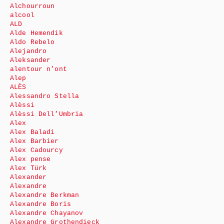
Alchourroun
alcool
ALD
Alde Hemendik
Aldo Rebelo
Alejandro
Aleksander
alentour n’ont
Alep
ALÈS
Alessandro Stella
Alèssi
Alèssi Dell’Umbria
Alex
Alex Baladi
Alex Barbier
Alex Cadourcy
Alex pense
Alex Türk
Alexander
Alexandre
Alexandre Berkman
Alexandre Boris
Alexandre Chayanov
Alexandre Grothendieck