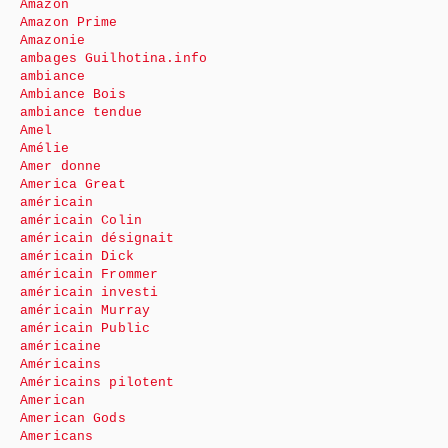
Amazon
Amazon Prime
Amazonie
ambages Guilhotina.info
ambiance
Ambiance Bois
ambiance tendue
Amel
Amélie
Amer donne
America Great
américain
américain Colin
américain désignait
américain Dick
américain Frommer
américain investi
américain Murray
américain Public
américaine
Américains
Américains pilotent
American
American Gods
Americans