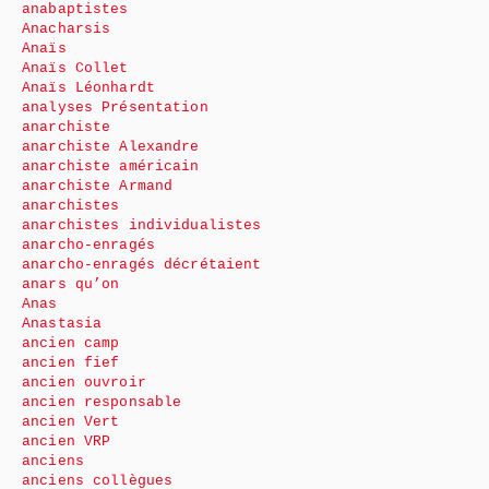
anabaptistes
Anacharsis
Anaïs
Anaïs Collet
Anaïs Léonhardt
analyses Présentation
anarchiste
anarchiste Alexandre
anarchiste américain
anarchiste Armand
anarchistes
anarchistes individualistes
anarcho-enragés
anarcho-enragés décrétaient
anars qu’on
Anas
Anastasia
ancien camp
ancien fief
ancien ouvroir
ancien responsable
ancien Vert
ancien VRP
anciens
anciens collègues