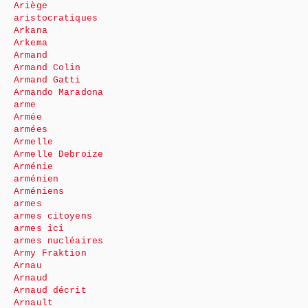
Ariège
aristocratiques
Arkana
Arkema
Armand
Armand Colin
Armand Gatti
Armando Maradona
arme
Armée
armées
Armelle
Armelle Debroize
Arménie
arménien
Arméniens
armes
armes citoyens
armes ici
armes nucléaires
Army Fraktion
Arnau
Arnaud
Arnaud décrit
Arnault