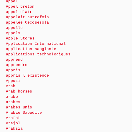
appel
Appel breton
appel d’air
appelait autrefois
appelée Cecosesola
appelle
Appels
Apple Stores
Application International
application sanglante
applications technologiques
apprend
apprendre
appris
appris l’existence
Appuii
Arab
Arab horses
arabe
arabes
arabes unis
Arabie Saoudite
Arafat
Arajol
Araksia