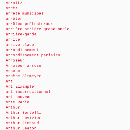
Arraitz
Arrêt
arrêté municipal
arrêter
arrêtés préfectoraux
arrière-arrière grand-oncle
arrière-garde
arrivé
arrive place
arrondissement
arrondissement parisien
Arroseur
Arroseur arrosé
Arsène
Arsène Altmeyer
art
Art Eixample
art insurrectionnel
art nouveau
Arte Radio
Arthur
Arthur Bertelli
Arthur Levivier
Arthur Rimbaud
Arthur Seaton