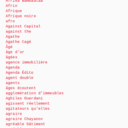
Afrika Bambaataa
Afrin
Afrique
Afrique noire
afro
Against Capital
against the
Agathe
Agathe Cagé
Âgé
âge d’or
âgées
agence immobilière
Agenda
Agenda Édito
agent double
agents
âges écoutent
agglomération d’immeubles
Aghiles Ouerdani
agissent réellement
agitateurs qu’elles
agraire
agraire Chayanov
agréable bâtiment