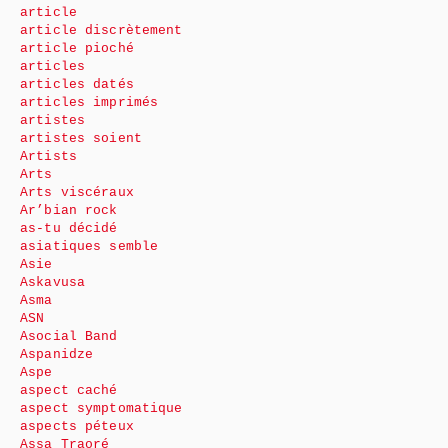
article
article discrètement
article pioché
articles
articles datés
articles imprimés
artistes
artistes soient
Artists
Arts
Arts viscéraux
Ar’bian rock
as-tu décidé
asiatiques semble
Asie
Askavusa
Asma
ASN
Asocial Band
Aspanidze
Aspe
aspect caché
aspect symptomatique
aspects péteux
Assa Traoré