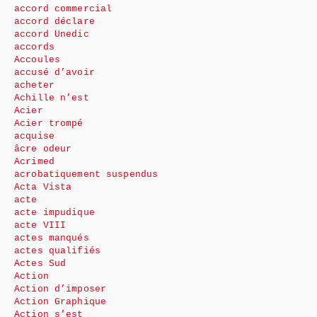
accord commercial
accord déclare
accord Unedic
accords
Accoules
accusé d’avoir
acheter
Achille n’est
Acier
Acier trompé
acquise
âcre odeur
Acrimed
acrobatiquement suspendus
Acta Vista
acte
acte impudique
acte VIII
actes manqués
actes qualifiés
Actes Sud
Action
Action d’imposer
Action Graphique
Action s’est