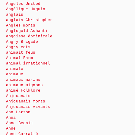
Angeles United
Angélique Huguin
anglais
anglais Christopher
Angles morts
Anglogold Ashanti
angoisse dominicale
Angry Brigade
Angry cats
animait feus
Animal Farm
animal irrationnel
animale
animaux
animaux marins
animaux mignons
animé Folklore
Anjouanais
Anjouanais morts
Anjouanais vivants
Ann Larson
Anna
Anna Bednik
Anne
Anne Carratié