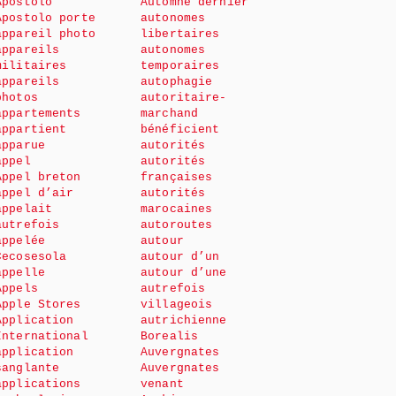
Apostolo
Automne dernier
Apostolo porte
autonomes
appareil photo
libertaires
appareils
autonomes
militaires
temporaires
appareils
autophagie
photos
autoritaire-
appartements
marchand
appartient
bénéficient
apparue
autorités
appel
autorités
Appel breton
françaises
appel d’air
autorités
appelait
marocaines
autrefois
autoroutes
appelée
autour
Cecosesola
autour d’un
appelle
autour d’une
Appels
autrefois
Apple Stores
villageois
Application
autrichienne
International
Borealis
application
Auvergnates
sanglante
Auvergnates
applications
venant