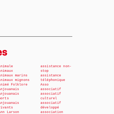
es
animale
assistance non-
animaux
stop
animaux marins
assistance
animaux mignons
téléphonique
animé Folklore
Asso
Anjouanais
associatif
Anjouanais
associatif
morts
culturel
Anjouanais
associatif
vivants
développé
Ann Larson
association