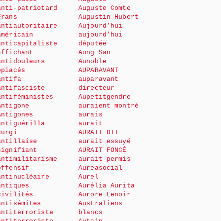
anti-patriotard
Auguste Comte
Frans
Augustin Hubert
antiautoritaire
Aujourd’hui
américain
aujourd’hui
anticapitaliste
députée
affichant
Aung San
antidouleurs
Aunoble
opiacés
AUPARAVANT
antifa
auparavant
antifasciste
directeur
antiféministes
Aupetitgendre
Antigone
auraient montré
Antigones
aurais
antiguérilla
aurait
surgi
AURAIT DIT
antillaise
aurait essuyé
signifiant
AURAIT FONCÉ
antimilitarisme
aurait permis
offensif
Aureasocial
antinucléaire
Aurel
antiques
Aurélia Aurita
civilités
Aurore Lenoir
antisémites
Australiens
antiterroriste
blancs