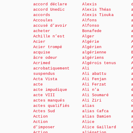
accord déclare
Alexis
accord Unedic
Alexis Théas
accords
Alexis Tiouka
Accoules
Alfons
accusé d’avoir
Alfonso
acheter
Bonafede
Achille n’est
Alger
Acier
Algérie
Acier trompé
Algérien
acquise
algérienne
âcre odeur
algériens
Acrimed
Algérois tenus
acrobatiquement
Ali
suspendus
Ali abattu
Acta Vista
Ali Fenjan
acte
Ali Ferzat
acte impudique
Ali n’a
acte VIII
Ali Soumaré
actes manqués
Ali Ziri
actes qualifiés
alias
Actes Sud
alias Cafca
Action
alias Damien
Action
Alice
d’imposer
Alice Gaillard
Action
aliénation