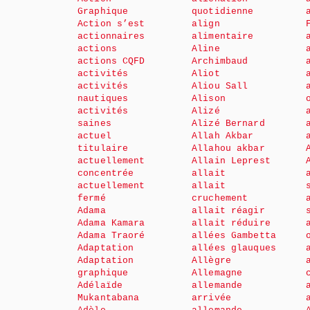
Graphique
quotidienne
Action s’est
align
actionnaires
alimentaire
actions
Aline
actions CQFD
Archimbaud
activités
Aliot
activités
Aliou Sall
nautiques
Alison
activités
Alizé
saines
Alizé Bernard
actuel
Allah Akbar
titulaire
Allahou akbar
actuellement
Allain Leprest
concentrée
allait
actuellement
allait
fermé
cruchement
Adama
allait réagir
Adama Kamara
allait réduire
Adama Traoré
allées Gambetta
Adaptation
allées glauques
Adaptation
Allègre
graphique
Allemagne
Adélaïde
allemande
Mukantabana
arrivée