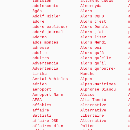
tunisien
allument CNews
adolescents
Almereyda
âgés
Alors
Adolf Hitler
Alors CQFD
adoré
Alors c’est
adore expliquer
Alors Donald
adoré journal
Alors j’ai
Adorno
alors lisez
ados montés
alors Mehdi
adresse
Alors oui
adulte
Alors qu’à
adultes
alors qu’elle
Advertencia
alors qu’il
Advertencia
Alors qu’outre-
Lirika
Manche
Aerial Vehicles
Alpes
aérien
Alpes-Maritimes
aéroport
Alphonse Dianou
Aeroport Nann
Alsace
AESA
Alta Tansió
affables
alternative
affaire
Alternative
Battisti
Libertaire
affaire DSK
Alternative-
affaires d’un
Police