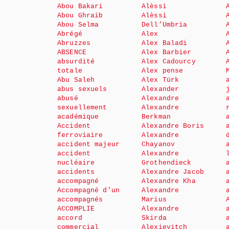
Abou Bakari
Alèssi
Abou Ghraib
Alèssi
Abou Selma
Dell’Umbria
Abrégé
Alex
Abruzzes
Alex Baladi
ABSENCE
Alex Barbier
absurdité
Alex Cadourcy
totale
Alex pense
Abu Saleh
Alex Türk
abus sexuels
Alexander
abusé
Alexandre
sexuellement
Alexandre
académique
Berkman
Accident
Alexandre Boris
ferroviaire
Alexandre
accident majeur
Chayanov
accident
Alexandre
nucléaire
Grothendieck
accidents
Alexandre Jacob
accompagné
Alexandre Kha
Accompagné d’un
Alexandre
accompagnés
Marius
ACCOMPLIE
Alexandre
accord
Skirda
commercial
Alexievitch