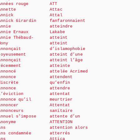
Années rouge
ATT
Annette
Attac
Annick
Attal
Annick Girardin
fanfaronnaient
Annie
atteindre
Annie Ernaux
Lakabe
Annie Thébaud-
atteint
Mony
atteint
annonçait
d’islamophobie
joyeusement
atteint d’une
annonçait
atteint l’âge
récemment
atteinte
annoncé
attelée Acrimed
annonce
attendent
discrète
qu’enfin
annonce
attendre
l’éviction
attentat
annonce qu’il
meurtrier
annoncer
Attentat
annonceurs
sanitaire
annuel s’impose
attente d’un
Anonyme
ATTENTION
ans
attention alors
ans condamnée
atterrés
ans
Attica