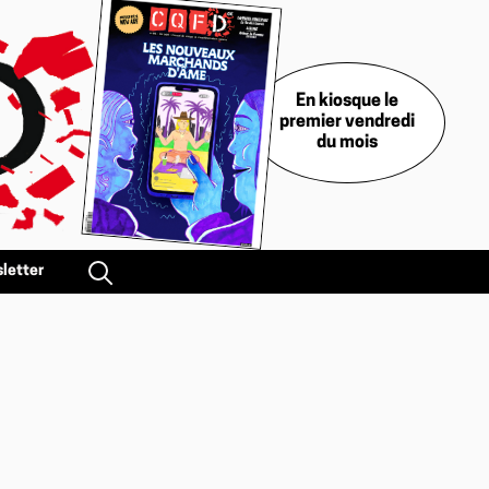
En kiosque le
premier vendredi
du mois
letter