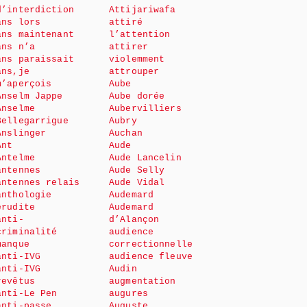
d’interdiction
Attijariwafa
ans lors
attiré
ans maintenant
l’attention
ans n’a
attirer
ans paraissait
violemment
ans,je
attrouper
m’aperçois
Aube
Anselm Jappe
Aube dorée
Anselme
Aubervilliers
Bellegarrigue
Aubry
Anslinger
Auchan
Ant
Aude
Antelme
Aude Lancelin
antennes
Aude Selly
antennes relais
Aude Vidal
anthologie
Audemard
érudite
Audemard
anti-
d’Alançon
criminalité
audience
manque
correctionnelle
anti-IVG
audience fleuve
anti-IVG
Audin
revêtus
augmentation
anti-Le Pen
augures
anti-passe
Auguste