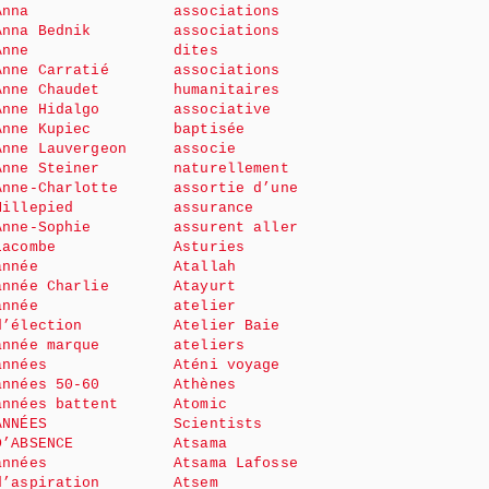
Anna
associations
Anna Bednik
associations
Anne
dites
Anne Carratié
associations
Anne Chaudet
humanitaires
Anne Hidalgo
associative
Anne Kupiec
baptisée
Anne Lauvergeon
associe
Anne Steiner
naturellement
Anne-Charlotte
assortie d’une
Millepied
assurance
Anne-Sophie
assurent aller
Lacombe
Asturies
année
Atallah
année Charlie
Atayurt
année
atelier
d’élection
Atelier Baie
année marque
ateliers
années
Aténi voyage
années 50-60
Athènes
années battent
Atomic
ANNÉES
Scientists
D’ABSENCE
Atsama
années
Atsama Lafosse
d’aspiration
Atsem