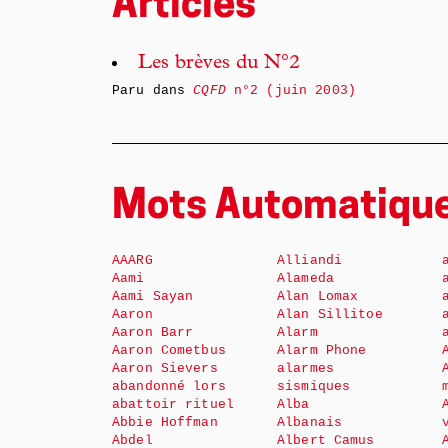
Articles
Les brèves du N°2
Paru dans
CQFD
n°2 (juin 2003)
Mots Automatiqu
AAARG
Alliandi
Aami
Alameda
Aami Sayan
Alan Lomax
Aaron
Alan Sillitoe
Aaron Barr
Alarm
Aaron Cometbus
Alarm Phone
Aaron Sievers
alarmes
abandonné lors
sismiques
abattoir rituel
Alba
Abbie Hoffman
Albanais
Abdel
Albert Camus