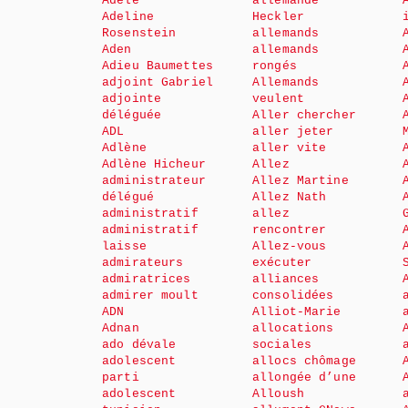
Adèle
allemande
Adeline
Heckler
Rosenstein
allemands
Aden
allemands
Adieu Baumettes
rongés
adjoint Gabriel
Allemands
adjointe
veulent
déléguée
Aller chercher
ADL
aller jeter
Adlène
aller vite
Adlène Hicheur
Allez
administrateur
Allez Martine
délégué
Allez Nath
administratif
allez
administratif
rencontrer
laisse
Allez-vous
admirateurs
exécuter
admiratrices
alliances
admirer moult
consolidées
ADN
Alliot-Marie
Adnan
allocations
ado dévale
sociales
adolescent
allocs chômage
parti
allongée d’une
adolescent
Alloush