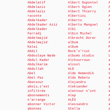
Abdelatif
Albert Dupontel
Abdelaziz
Albert Ogien
Abdelaziz
Albert Thierry
raconte
Albertini
Abdelkader
Alberto
Abdelkader Aziz
Alberto Manguel
Abdelkader
Albi
Ferradj
Albin Michel
Abdelmajid
Albrecht Dürer
Abdelmajid
album
Kalai
album
Abdil
Rock’n’riot
Abdoulaye Wade
albums studio
Abdul Kader
Alchourroun
Abdulkarim
alcool
Abdullah
ALD
Abel
Alde Hemendik
Abel Paz
Aldo Rebelo
Abensour
Alejandro
abois,s’est
Aleksander
infiltrée
alentour n’ont
abonnements
Alep
n’arrange
ALÈS
abonner Victor
Alessandro
abonnez
Stella