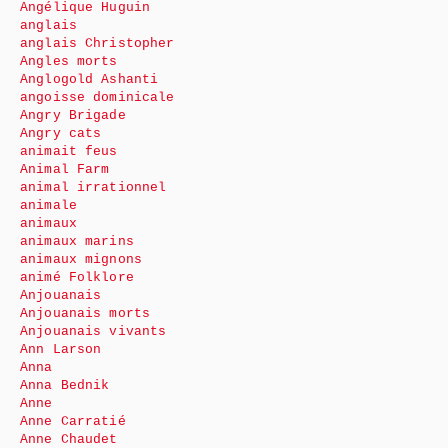
Angélique Huguin
anglais
anglais Christopher
Angles morts
Anglogold Ashanti
angoisse dominicale
Angry Brigade
Angry cats
animait feus
Animal Farm
animal irrationnel
animale
animaux
animaux marins
animaux mignons
animé Folklore
Anjouanais
Anjouanais morts
Anjouanais vivants
Ann Larson
Anna
Anna Bednik
Anne
Anne Carratié
Anne Chaudet