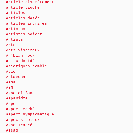
article discrètement
article pioché
articles
articles datés
articles imprimés
artistes
artistes soient
Artists
Arts
Arts viscéraux
Ar’bian rock
as-tu décidé
asiatiques semble
Asie
Askavusa
Asma
ASN
Asocial Band
Aspanidze
Aspe
aspect caché
aspect symptomatique
aspects péteux
Assa Traoré
Assad