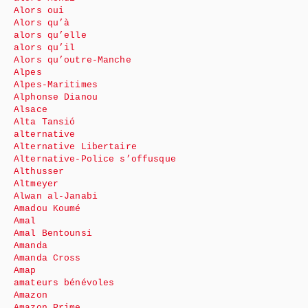
Alors oui
Alors qu’à
alors qu’elle
alors qu’il
Alors qu’outre-Manche
Alpes
Alpes-Maritimes
Alphonse Dianou
Alsace
Alta Tansió
alternative
Alternative Libertaire
Alternative-Police s’offusque
Althusser
Altmeyer
Alwan al-Janabi
Amadou Koumé
Amal
Amal Bentounsi
Amanda
Amanda Cross
Amap
amateurs bénévoles
Amazon
Amazon Prime