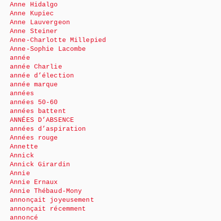
Anne Hidalgo
Anne Kupiec
Anne Lauvergeon
Anne Steiner
Anne-Charlotte Millepied
Anne-Sophie Lacombe
année
année Charlie
année d’élection
année marque
années
années 50-60
années battent
ANNÉES D’ABSENCE
années d’aspiration
Années rouge
Annette
Annick
Annick Girardin
Annie
Annie Ernaux
Annie Thébaud-Mony
annonçait joyeusement
annonçait récemment
annoncé