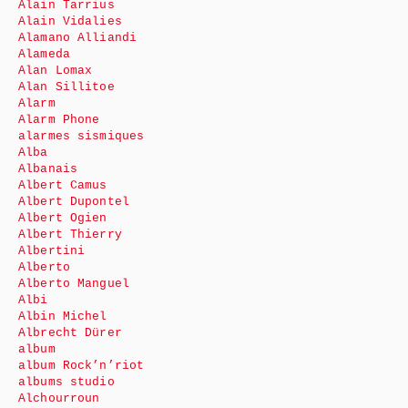
Alain Tarrius
Alain Vidalies
Alamano Alliandi
Alameda
Alan Lomax
Alan Sillitoe
Alarm
Alarm Phone
alarmes sismiques
Alba
Albanais
Albert Camus
Albert Dupontel
Albert Ogien
Albert Thierry
Albertini
Alberto
Alberto Manguel
Albi
Albin Michel
Albrecht Dürer
album
album Rock’n’riot
albums studio
Alchourroun