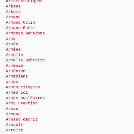
aristocratiques
Arkana
Arkema
Armand
Armand Colin
Armand Gatti
Armando Maradona
arme
Armée
armées
Armelle
Armelle Debroize
Arménie
arménien
Arméniens
armes
armes citoyens
armes ici
armes nucléaires
Army Fraktion
Arnau
Arnaud
Arnaud décrit
Arnault
Arraitz