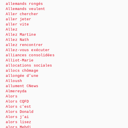
allemands rongés
Allemands veulent
Aller chercher
aller jeter
aller vite
Allez
Allez Martine
Allez Nath
allez rencontrer
Allez-vous exécuter
alliances consolidées
Alliot-Marie
allocations sociales
allocs chômage
allongée d’une
Alloush
allument CNews
Almereyda
Alors
Alors CQFD
Alors c’est
Alors Donald
Alors j’ai
alors lisez
alors Mehdi