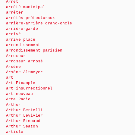
Arrêt
arrêté municipal
arrêter
arrêtés préfectoraux
arrière-arrière grand-oncle
arrière-garde
arrivé
arrive place
arrondissement
arrondissement parisien
Arroseur
Arroseur arrosé
Arsène
Arsène Altmeyer
art
Art Eixample
art insurrectionnel
art nouveau
Arte Radio
Arthur
Arthur Bertelli
Arthur Levivier
Arthur Rimbaud
Arthur Seaton
article