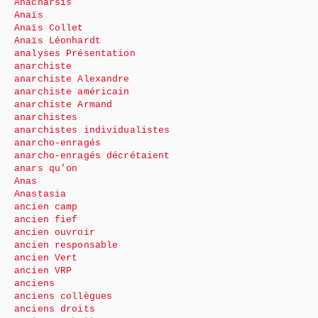
Anacharsis
Anaïs
Anaïs Collet
Anaïs Léonhardt
analyses Présentation
anarchiste
anarchiste Alexandre
anarchiste américain
anarchiste Armand
anarchistes
anarchistes individualistes
anarcho-enragés
anarcho-enragés décrétaient
anars qu’on
Anas
Anastasia
ancien camp
ancien fief
ancien ouvroir
ancien responsable
ancien Vert
ancien VRP
anciens
anciens collègues
anciens droits