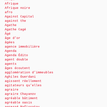
Afrique
Afrique noire
afro
Against Capital
against the
Agathe
Agathe Cagé
Âgé
âge d’or
âgées
agence immobilière
Agenda
Agenda Édito
agent double
agents
âges écoutent
agglomération d’immeubles
Aghiles Ouerdani
agissent réellement
agitateurs qu’elles
agraire
agraire Chayanov
agréable bâtiment
agréable oasis
agressé Nafissatou