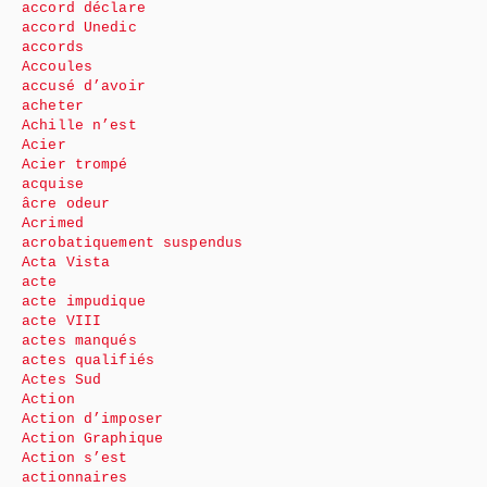
accord déclare
accord Unedic
accords
Accoules
accusé d’avoir
acheter
Achille n’est
Acier
Acier trompé
acquise
âcre odeur
Acrimed
acrobatiquement suspendus
Acta Vista
acte
acte impudique
acte VIII
actes manqués
actes qualifiés
Actes Sud
Action
Action d’imposer
Action Graphique
Action s’est
actionnaires