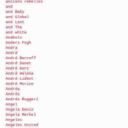
anciens rebelles
and
and Baby
and Global
and Last
and The
and white
Andéols
Anders Fogh
Andra
André
André Bercoff
André Danet
André Gorz
André Héléna
André Liébot
André Morice
Andréa
Andrés
Andrés Ruggeri
Angel
Angela Davis
Angela Merkel
Angeles
Angeles United