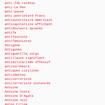
anti-IVG revêtus
anti-Le Pen
anti-passe
anti-patriotard Frans
antiautoritaire américain
anticapitaliste affichant
antidouleurs opiacés
antifa
antifasciste
antiféministes
Antigone
Antigones
antiguérilla surgi
antillaise signifiant
antimilitarisme offensif
antinucléaire
antiques civilités
antisémites
antiterroriste
Antiterroriste instaurée
Antoine
Antoine Costa
Antoine D’Agata
Antoine voit
Anton Ciliga