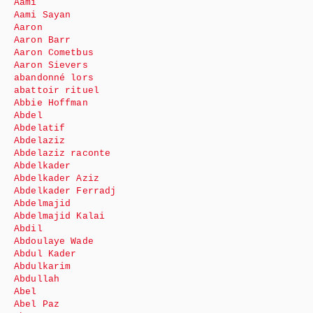
Aami
Aami Sayan
Aaron
Aaron Barr
Aaron Cometbus
Aaron Sievers
abandonné lors
abattoir rituel
Abbie Hoffman
Abdel
Abdelatif
Abdelaziz
Abdelaziz raconte
Abdelkader
Abdelkader Aziz
Abdelkader Ferradj
Abdelmajid
Abdelmajid Kalai
Abdil
Abdoulaye Wade
Abdul Kader
Abdulkarim
Abdullah
Abel
Abel Paz