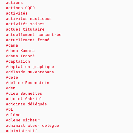
actions
actions CQFD
activités
activités nautiques
activités saines
actuel titulaire
actuellement concentrée
actuellement fermé
Adama
Adama Kamara
Adama Traoré
Adaptation
Adaptation graphique
Adélaïde Mukantabana
Adèle
Adeline Rosenstein
Aden
Adieu Baumettes
adjoint Gabriel
adjointe déléguée
ADL
Adlène
Adlène Hicheur
administrateur délégué
administratif