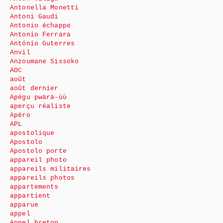
Antonella Monetti
Antoni Gaudi
Antonio échappe
Antonio Ferrara
António Guterres
Anvil
Anzoumane Sissoko
AOC
août
août dernier
Apégu pwärä-ùù
aperçu réaliste
Apéro
APL
apostolique
Apostolo
Apostolo porte
appareil photo
appareils militaires
appareils photos
appartements
appartient
apparue
appel
Appel breton