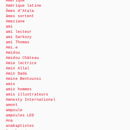
Amérique
Amérique latine
Âmes d’Atala
âmes sortent
Ameziane
ami
ami lecteur
ami Sarkozy
ami Thomas
Ami.e
Amidou
Amidou Château
Amie lectrice
Amin Allal
Amin Dada
Amine Bentounsi
amis
amis hommes
amis illustrateurs
Amnesty International
amont
ampoule
ampoules LED
Ana
anabaptistes