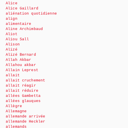
Alice
Alice Gaillard
aliénation quotidienne
align
alimentaire
Aline Archimbaud
Aliot
Aliou Sall
Alison
Alizé
Alizé Bernard
Allah Akbar
Allahou akbar
Allain Leprest
allait
allait cruchement
allait réagir
allait réduire
allées Gambetta
allées glauques
Allègre
Allemagne
allemande arrivée
allemande Heckler
allemands