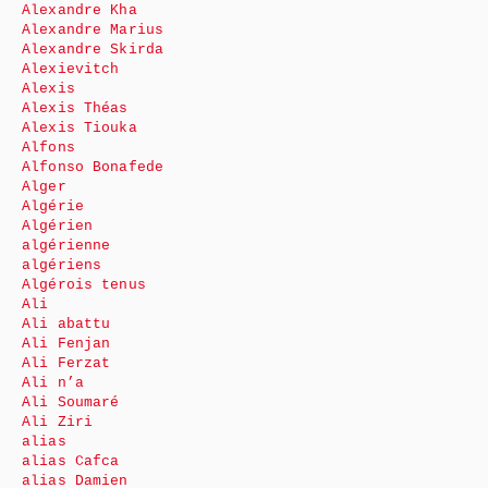
Alexandre Kha
Alexandre Marius
Alexandre Skirda
Alexievitch
Alexis
Alexis Théas
Alexis Tiouka
Alfons
Alfonso Bonafede
Alger
Algérie
Algérien
algérienne
algériens
Algérois tenus
Ali
Ali abattu
Ali Fenjan
Ali Ferzat
Ali n’a
Ali Soumaré
Ali Ziri
alias
alias Cafca
alias Damien