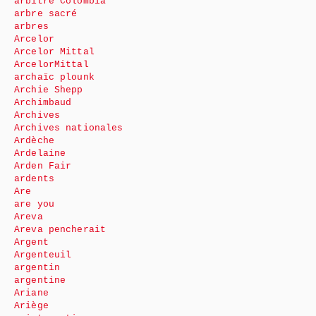
arbitre Colombia
arbre sacré
arbres
Arcelor
Arcelor Mittal
ArcelorMittal
archaïc plounk
Archie Shepp
Archimbaud
Archives
Archives nationales
Ardèche
Ardelaine
Arden Fair
ardents
Are
are you
Areva
Areva pencherait
Argent
Argenteuil
argentin
argentine
Ariane
Ariège