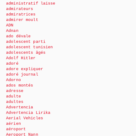
administratif laisse
admirateurs
admiratrices
admirer moult
ADN
Adnan
ado dévale
adolescent parti
adolescent tunisien
adolescents âgés
Adolf Hitler
adoré
adore expliquer
adoré journal
Adorno
ados montés
adresse
adulte
adultes
Advertencia
Advertencia Lirika
Aerial Vehicles
aérien
aéroport
Aeroport Nann