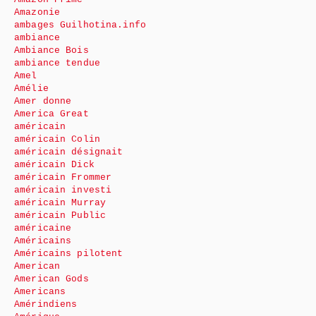
Amazonie
ambages Guilhotina.info
ambiance
Ambiance Bois
ambiance tendue
Amel
Amélie
Amer donne
America Great
américain
américain Colin
américain désignait
américain Dick
américain Frommer
américain investi
américain Murray
américain Public
américaine
Américains
Américains pilotent
American
American Gods
Americans
Amérindiens