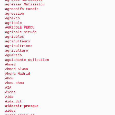
agresser Nafissatou
agressifs tandis
agression
Agrexco
agricole
AGRICOLE PERDU
agricole située
agricoles
agriculteurs
agricultrices
agriculture
Aguarico
aguichante collection
Ahmed
Ahmed Alwan
Ahora Madrid
Ahou
Ahou ahou
AIA
Aïcha
Aida
Aida dit
aiderait presque
aides