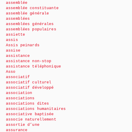
assemblée
assemblée constituante
assemblée générale
assemblées
assemblées générales
assemblées populaires
assiette
assis
Assis peinards
assise
assistance
assistance non-stop
assistance téléphonique
Asso
associatif
associatif culturel
associatif développé
association
associations
associations dites
associations humanitaires
associative baptisée
associe naturellement
assortie d’une
assurance