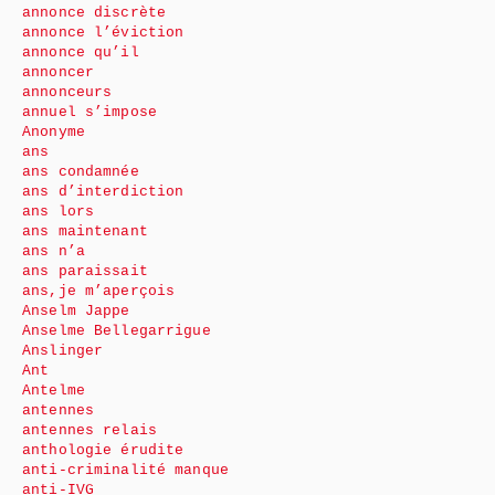
annonce discrète
annonce l’éviction
annonce qu’il
annoncer
annonceurs
annuel s’impose
Anonyme
ans
ans condamnée
ans d’interdiction
ans lors
ans maintenant
ans n’a
ans paraissait
ans,je m’aperçois
Anselm Jappe
Anselme Bellegarrigue
Anslinger
Ant
Antelme
antennes
antennes relais
anthologie érudite
anti-criminalité manque
anti-IVG