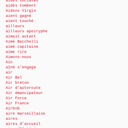
aides sociales
aidés tombent
Aidons Virgin
aient gagné
aient touché
ailleurs
ailleurs apocryphe
aimait autant
Aimé Bacchelli
aimé capitaine
aime rire
Aimons-nous
Ain
aîné s’engage
air
Air Bel
Air breton
Air d’autoroute
Air émancipateur
Air Force
Air France
Airbnb
aire marseillaise
aires
aires d’accueil