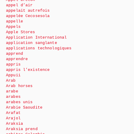
appel d’air
appelait autrefois
appelée Cecosesola
appelle
Appels
Apple Stores
Application International
application sanglante
applications technologiques
apprend
apprendre
appris
appris l’existence
Appuii
Arab
Arab horses
arabe
arabes
arabes unis
Arabie Saoudite
Arafat
Arajol
Araksia
Araksia prend