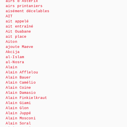
airs d’Astérix
airs printaniers
aisément décelables
AIT
ait appelé
ait entraîné
Ait Ouabane
ait place
Aiton
ajoute Maeve
Akcija
al-Islam
al-Nosra
Alain
Alain Afflelou
Alain Bauer
Alain Camélio
Alain Coine
Alain Damasio
Alain Finkielkraut
Alain Giami
Alain Glon
Alain Juppé
Alain Mosconi
Alain Soral