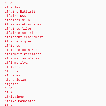
AESA
affables
affaire Battisti
affaire DSK
affaires d’un
Affaires étrangères
affaires liées
Affaires sociales
affichant clairement
Affiche signée
affiches
affiches déchirées
affirmait récemment
affirmation n’avait
affirme Ilya
affluent
Affreux
afghanes
Afghanistan
afghans
AFPA
Africa
africaines
Afrika Bambaataa
Afrin