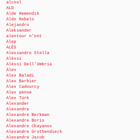
alcool
ALD
Alde Hemendik
Aldo Rebelo
Alejandro
Aleksander
alentour n’ont
Alep
ALÈS
Alessandro Stella
Alèssi
Alèssi Dell’Umbria
Alex
Alex Baladi
Alex Barbier
Alex Cadourcy
Alex pense
Alex Türk
Alexander
Alexandre
Alexandre Berkman
Alexandre Boris
Alexandre Chayanov
Alexandre Grothendieck
Alexandre Jacob