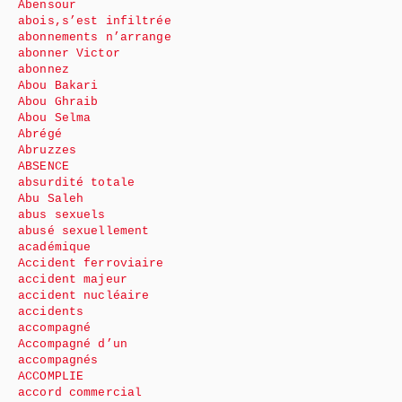
Abensour
abois,s’est infiltrée
abonnements n’arrange
abonner Victor
abonnez
Abou Bakari
Abou Ghraib
Abou Selma
Abrégé
Abruzzes
ABSENCE
absurdité totale
Abu Saleh
abus sexuels
abusé sexuellement
académique
Accident ferroviaire
accident majeur
accident nucléaire
accidents
accompagné
Accompagné d’un
accompagnés
ACCOMPLIE
accord commercial