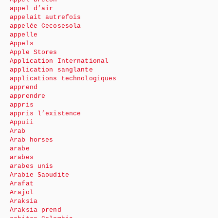
appel d’air
appelait autrefois
appelée Cecosesola
appelle
Appels
Apple Stores
Application International
application sanglante
applications technologiques
apprend
apprendre
appris
appris l’existence
Appuii
Arab
Arab horses
arabe
arabes
arabes unis
Arabie Saoudite
Arafat
Arajol
Araksia
Araksia prend