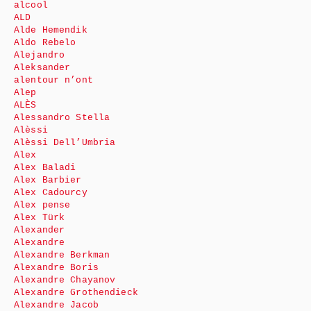
alcool
ALD
Alde Hemendik
Aldo Rebelo
Alejandro
Aleksander
alentour n’ont
Alep
ALÈS
Alessandro Stella
Alèssi
Alèssi Dell’Umbria
Alex
Alex Baladi
Alex Barbier
Alex Cadourcy
Alex pense
Alex Türk
Alexander
Alexandre
Alexandre Berkman
Alexandre Boris
Alexandre Chayanov
Alexandre Grothendieck
Alexandre Jacob