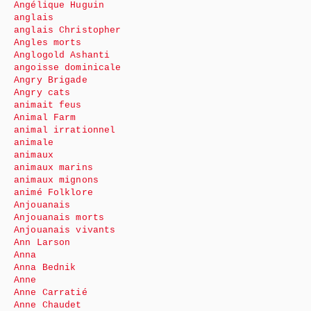
Angélique Huguin
anglais
anglais Christopher
Angles morts
Anglogold Ashanti
angoisse dominicale
Angry Brigade
Angry cats
animait feus
Animal Farm
animal irrationnel
animale
animaux
animaux marins
animaux mignons
animé Folklore
Anjouanais
Anjouanais morts
Anjouanais vivants
Ann Larson
Anna
Anna Bednik
Anne
Anne Carratié
Anne Chaudet