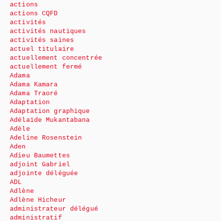
actions
actions CQFD
activités
activités nautiques
activités saines
actuel titulaire
actuellement concentrée
actuellement fermé
Adama
Adama Kamara
Adama Traoré
Adaptation
Adaptation graphique
Adélaïde Mukantabana
Adèle
Adeline Rosenstein
Aden
Adieu Baumettes
adjoint Gabriel
adjointe déléguée
ADL
Adlène
Adlène Hicheur
administrateur délégué
administratif