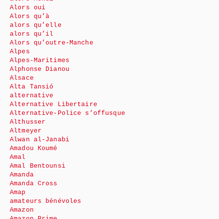
Alors oui
Alors qu’à
alors qu’elle
alors qu’il
Alors qu’outre-Manche
Alpes
Alpes-Maritimes
Alphonse Dianou
Alsace
Alta Tansió
alternative
Alternative Libertaire
Alternative-Police s’offusque
Althusser
Altmeyer
Alwan al-Janabi
Amadou Koumé
Amal
Amal Bentounsi
Amanda
Amanda Cross
Amap
amateurs bénévoles
Amazon
Amazon Prime