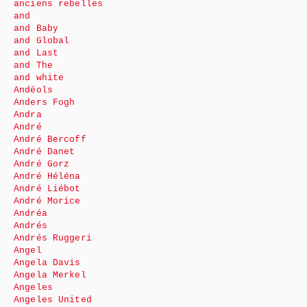
anciens rebelles
and
and Baby
and Global
and Last
and The
and white
Andéols
Anders Fogh
Andra
André
André Bercoff
André Danet
André Gorz
André Héléna
André Liébot
André Morice
Andréa
Andrés
Andrés Ruggeri
Angel
Angela Davis
Angela Merkel
Angeles
Angeles United