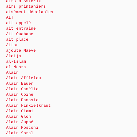
airs d’Astérix
airs printaniers
aisément décelables
AIT
ait appelé
ait entraîné
Ait Ouabane
ait place
Aiton
ajoute Maeve
Akcija
al-Islam
al-Nosra
Alain
Alain Afflelou
Alain Bauer
Alain Camélio
Alain Coine
Alain Damasio
Alain Finkielkraut
Alain Giami
Alain Glon
Alain Juppé
Alain Mosconi
Alain Soral