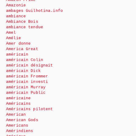
Amazonie
ambages Guilhotina.info
ambiance
Ambiance Bois
ambiance tendue
Amel
Amélie
Amer donne
America Great
américain
américain Colin
américain désignait
américain Dick
américain Frommer
américain investi
américain Murray
américain Public
américaine
Américains
Américains pilotent
American
American Gods
Americans
Amérindiens