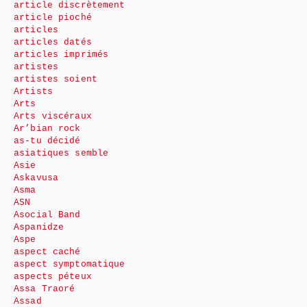
article discrètement
article pioché
articles
articles datés
articles imprimés
artistes
artistes soient
Artists
Arts
Arts viscéraux
Ar’bian rock
as-tu décidé
asiatiques semble
Asie
Askavusa
Asma
ASN
Asocial Band
Aspanidze
Aspe
aspect caché
aspect symptomatique
aspects péteux
Assa Traoré
Assad