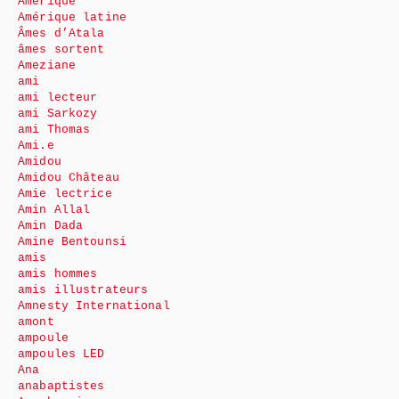
Amérique
Amérique latine
Âmes d’Atala
âmes sortent
Ameziane
ami
ami lecteur
ami Sarkozy
ami Thomas
Ami.e
Amidou
Amidou Château
Amie lectrice
Amin Allal
Amin Dada
Amine Bentounsi
amis
amis hommes
amis illustrateurs
Amnesty International
amont
ampoule
ampoules LED
Ana
anabaptistes