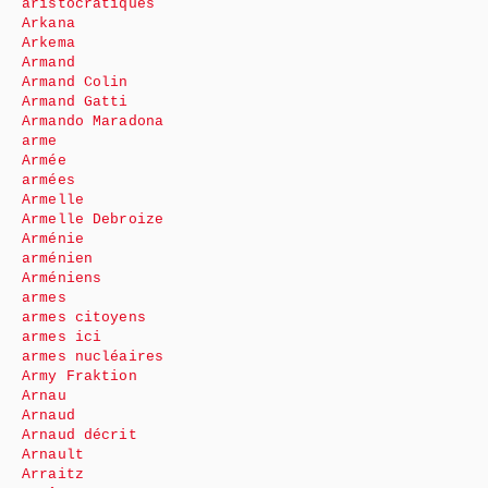
aristocratiques
Arkana
Arkema
Armand
Armand Colin
Armand Gatti
Armando Maradona
arme
Armée
armées
Armelle
Armelle Debroize
Arménie
arménien
Arméniens
armes
armes citoyens
armes ici
armes nucléaires
Army Fraktion
Arnau
Arnaud
Arnaud décrit
Arnault
Arraitz