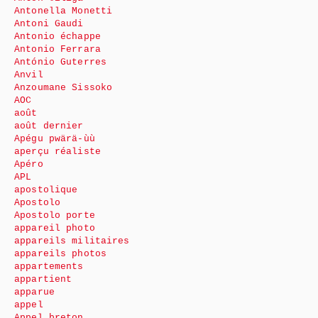
Antonella Monetti
Antoni Gaudi
Antonio échappe
Antonio Ferrara
António Guterres
Anvil
Anzoumane Sissoko
AOC
août
août dernier
Apégu pwärä-ùù
aperçu réaliste
Apéro
APL
apostolique
Apostolo
Apostolo porte
appareil photo
appareils militaires
appareils photos
appartements
appartient
apparue
appel
Appel breton