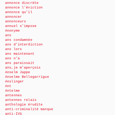
annonce discrète
annonce l’éviction
annonce qu’il
annoncer
annonceurs
annuel s’impose
Anonyme
ans
ans condamnée
ans d’interdiction
ans lors
ans maintenant
ans n’a
ans paraissait
ans,je m’aperçois
Anselm Jappe
Anselme Bellegarrigue
Anslinger
Ant
Antelme
antennes
antennes relais
anthologie érudite
anti-criminalité manque
anti-IVG