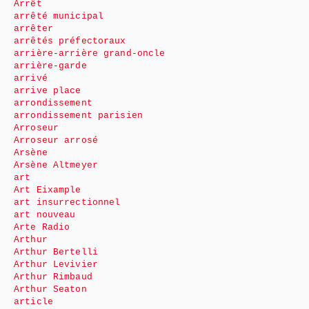
Arrêt
arrêté municipal
arrêter
arrêtés préfectoraux
arrière-arrière grand-oncle
arrière-garde
arrivé
arrive place
arrondissement
arrondissement parisien
Arroseur
Arroseur arrosé
Arsène
Arsène Altmeyer
art
Art Eixample
art insurrectionnel
art nouveau
Arte Radio
Arthur
Arthur Bertelli
Arthur Levivier
Arthur Rimbaud
Arthur Seaton
article