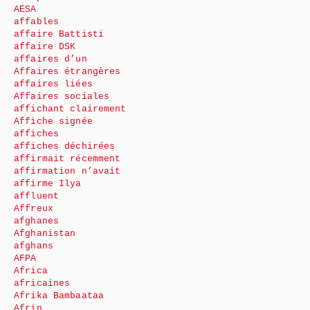
AESA
affables
affaire Battisti
affaire DSK
affaires d’un
Affaires étrangères
affaires liées
Affaires sociales
affichant clairement
Affiche signée
affiches
affiches déchirées
affirmait récemment
affirmation n’avait
affirme Ilya
affluent
Affreux
afghanes
Afghanistan
afghans
AFPA
Africa
africaines
Afrika Bambaataa
Afrin