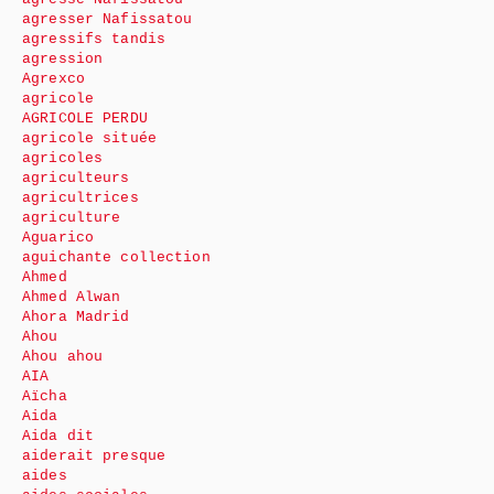
agresser Nafissatou
agressifs tandis
agression
Agrexco
agricole
AGRICOLE PERDU
agricole située
agricoles
agriculteurs
agricultrices
agriculture
Aguarico
aguichante collection
Ahmed
Ahmed Alwan
Ahora Madrid
Ahou
Ahou ahou
AIA
Aïcha
Aida
Aida dit
aiderait presque
aides