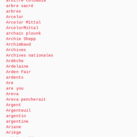
arbitre Colombia
arbre sacré
arbres
Arcelor
Arcelor Mittal
ArcelorMittal
archaïc plounk
Archie Shepp
Archimbaud
Archives
Archives nationales
Ardèche
Ardelaine
Arden Fair
ardents
Are
are you
Areva
Areva pencherait
Argent
Argenteuil
argentin
argentine
Ariane
Ariège