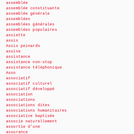
assemblée
assemblée constituante
assemblée générale
assemblées
assemblées générales
assemblées populaires
assiette
assis
Assis peinards
assise
assistance
assistance non-stop
assistance téléphonique
Asso
associatif
associatif culturel
associatif développé
association
associations
associations dites
associations humanitaires
associative baptisée
associe naturellement
assortie d’une
assurance