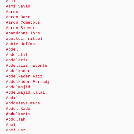
Aami
Aami Sayan
Aaron
Aaron Barr
Aaron Cometbus
Aaron Sievers
abandonné lors
abattoir rituel
Abbie Hoffman
Abdel
Abdelatif
Abdelaziz
Abdelaziz raconte
Abdelkader
Abdelkader Aziz
Abdelkader Ferradj
Abdelmajid
Abdelmajid Kalai
Abdil
Abdoulaye Wade
Abdul Kader
Abdulkarim
Abdullah
Abel
Abel Paz