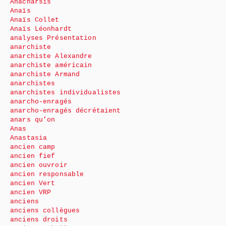
Anacharsis
Anaïs
Anaïs Collet
Anaïs Léonhardt
analyses Présentation
anarchiste
anarchiste Alexandre
anarchiste américain
anarchiste Armand
anarchistes
anarchistes individualistes
anarcho-enragés
anarcho-enragés décrétaient
anars qu’on
Anas
Anastasia
ancien camp
ancien fief
ancien ouvroir
ancien responsable
ancien Vert
ancien VRP
anciens
anciens collègues
anciens droits