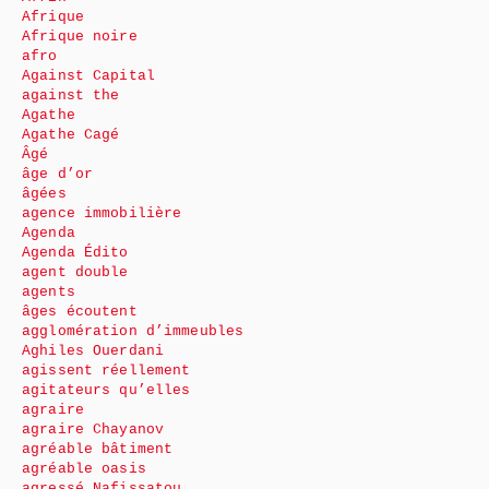
Afrique
Afrique noire
afro
Against Capital
against the
Agathe
Agathe Cagé
Âgé
âge d’or
âgées
agence immobilière
Agenda
Agenda Édito
agent double
agents
âges écoutent
agglomération d’immeubles
Aghiles Ouerdani
agissent réellement
agitateurs qu’elles
agraire
agraire Chayanov
agréable bâtiment
agréable oasis
agressé Nafissatou