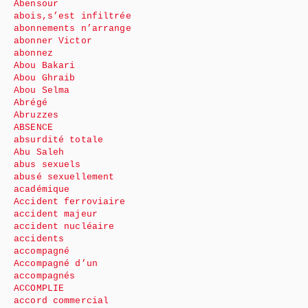
Abensour
abois,s’est infiltrée
abonnements n’arrange
abonner Victor
abonnez
Abou Bakari
Abou Ghraib
Abou Selma
Abrégé
Abruzzes
ABSENCE
absurdité totale
Abu Saleh
abus sexuels
abusé sexuellement
académique
Accident ferroviaire
accident majeur
accident nucléaire
accidents
accompagné
Accompagné d’un
accompagnés
ACCOMPLIE
accord commercial