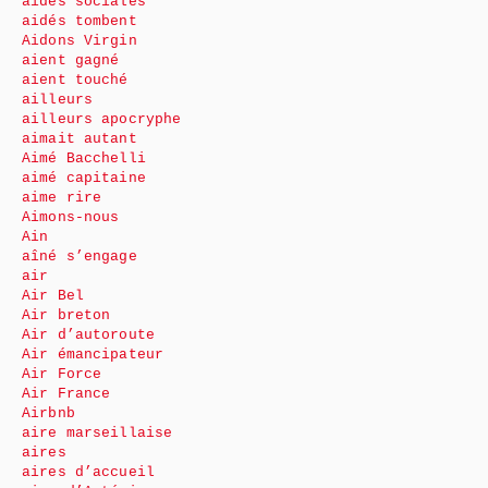
aides sociales
aidés tombent
Aidons Virgin
aient gagné
aient touché
ailleurs
ailleurs apocryphe
aimait autant
Aimé Bacchelli
aimé capitaine
aime rire
Aimons-nous
Ain
aîné s’engage
air
Air Bel
Air breton
Air d’autoroute
Air émancipateur
Air Force
Air France
Airbnb
aire marseillaise
aires
aires d’accueil