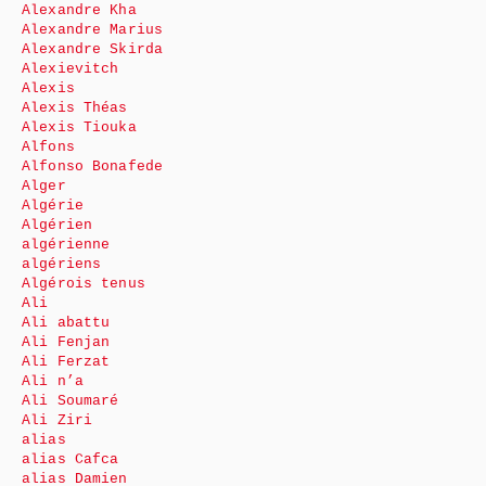
Alexandre Kha
Alexandre Marius
Alexandre Skirda
Alexievitch
Alexis
Alexis Théas
Alexis Tiouka
Alfons
Alfonso Bonafede
Alger
Algérie
Algérien
algérienne
algériens
Algérois tenus
Ali
Ali abattu
Ali Fenjan
Ali Ferzat
Ali n’a
Ali Soumaré
Ali Ziri
alias
alias Cafca
alias Damien