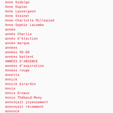
Anne Hidalgo
Anne Kupiec
Anne Lauvergeon
Anne Steiner
Anne-Charlotte Millepied
Anne-Sophie Lacombe
année
année Charlie
année d’élection
année marque
années
années 50-60
années battent
ANNÉES D’ABSENCE
années d’aspiration
Années rouge
Annette
Annick
Annick Girardin
Annie
Annie Ernaux
Annie Thébaud-Mony
annonçait joyeusement
annonçait récemment
annoncé