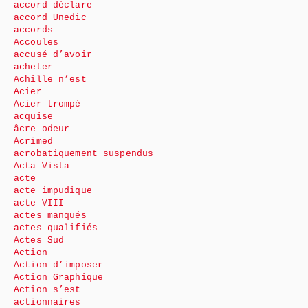
accord déclare
accord Unedic
accords
Accoules
accusé d’avoir
acheter
Achille n’est
Acier
Acier trompé
acquise
âcre odeur
Acrimed
acrobatiquement suspendus
Acta Vista
acte
acte impudique
acte VIII
actes manqués
actes qualifiés
Actes Sud
Action
Action d’imposer
Action Graphique
Action s’est
actionnaires