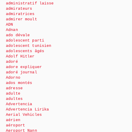
administratif laisse
admirateurs
admiratrices
admirer moult
ADN
Adnan
ado dévale
adolescent parti
adolescent tunisien
adolescents âgés
Adolf Hitler
adoré
adore expliquer
adoré journal
Adorno
ados montés
adresse
adulte
adultes
Advertencia
Advertencia Lirika
Aerial Vehicles
aérien
aéroport
Aeroport Nann