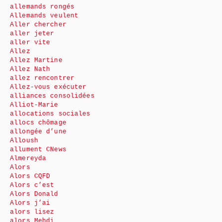
allemands rongés
Allemands veulent
Aller chercher
aller jeter
aller vite
Allez
Allez Martine
Allez Nath
allez rencontrer
Allez-vous exécuter
alliances consolidées
Alliot-Marie
allocations sociales
allocs chômage
allongée d’une
Alloush
allument CNews
Almereyda
Alors
Alors CQFD
Alors c’est
Alors Donald
Alors j’ai
alors lisez
alors Mehdi