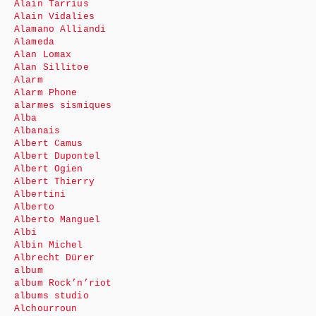
Alain Tarrius
Alain Vidalies
Alamano Alliandi
Alameda
Alan Lomax
Alan Sillitoe
Alarm
Alarm Phone
alarmes sismiques
Alba
Albanais
Albert Camus
Albert Dupontel
Albert Ogien
Albert Thierry
Albertini
Alberto
Alberto Manguel
Albi
Albin Michel
Albrecht Dürer
album
album Rock’n’riot
albums studio
Alchourroun