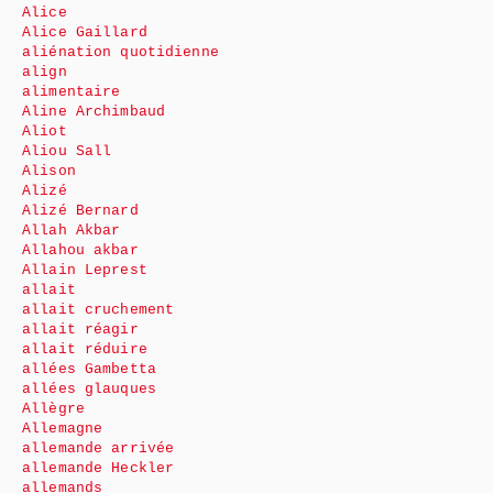
Alice
Alice Gaillard
aliénation quotidienne
align
alimentaire
Aline Archimbaud
Aliot
Aliou Sall
Alison
Alizé
Alizé Bernard
Allah Akbar
Allahou akbar
Allain Leprest
allait
allait cruchement
allait réagir
allait réduire
allées Gambetta
allées glauques
Allègre
Allemagne
allemande arrivée
allemande Heckler
allemands