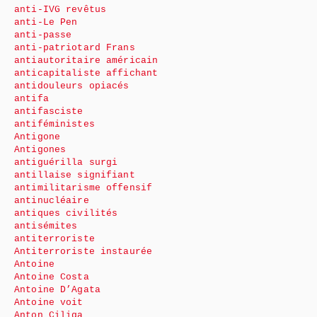
anti-IVG revêtus
anti-Le Pen
anti-passe
anti-patriotard Frans
antiautoritaire américain
anticapitaliste affichant
antidouleurs opiacés
antifa
antifasciste
antiféministes
Antigone
Antigones
antiguérilla surgi
antillaise signifiant
antimilitarisme offensif
antinucléaire
antiques civilités
antisémites
antiterroriste
Antiterroriste instaurée
Antoine
Antoine Costa
Antoine D’Agata
Antoine voit
Anton Ciliga