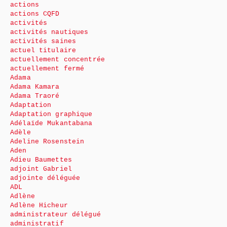
actions
actions CQFD
activités
activités nautiques
activités saines
actuel titulaire
actuellement concentrée
actuellement fermé
Adama
Adama Kamara
Adama Traoré
Adaptation
Adaptation graphique
Adélaïde Mukantabana
Adèle
Adeline Rosenstein
Aden
Adieu Baumettes
adjoint Gabriel
adjointe déléguée
ADL
Adlène
Adlène Hicheur
administrateur délégué
administratif