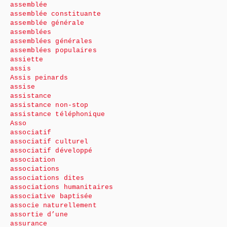
assemblée
assemblée constituante
assemblée générale
assemblées
assemblées générales
assemblées populaires
assiette
assis
Assis peinards
assise
assistance
assistance non-stop
assistance téléphonique
Asso
associatif
associatif culturel
associatif développé
association
associations
associations dites
associations humanitaires
associative baptisée
associe naturellement
assortie d’une
assurance