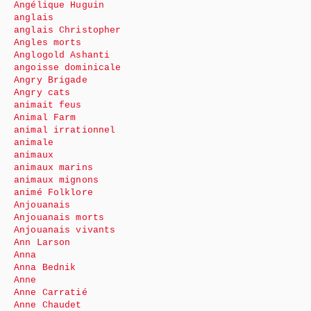
Angélique Huguin
anglais
anglais Christopher
Angles morts
Anglogold Ashanti
angoisse dominicale
Angry Brigade
Angry cats
animait feus
Animal Farm
animal irrationnel
animale
animaux
animaux marins
animaux mignons
animé Folklore
Anjouanais
Anjouanais morts
Anjouanais vivants
Ann Larson
Anna
Anna Bednik
Anne
Anne Carratié
Anne Chaudet