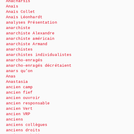
Anacharsis
Anaïs
Anaïs Collet
Anaïs Léonhardt
analyses Présentation
anarchiste
anarchiste Alexandre
anarchiste américain
anarchiste Armand
anarchistes
anarchistes individualistes
anarcho-enragés
anarcho-enragés décrétaient
anars qu’on
Anas
Anastasia
ancien camp
ancien fief
ancien ouvroir
ancien responsable
ancien Vert
ancien VRP
anciens
anciens collègues
anciens droits