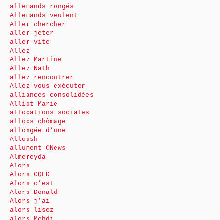
allemands rongés
Allemands veulent
Aller chercher
aller jeter
aller vite
Allez
Allez Martine
Allez Nath
allez rencontrer
Allez-vous exécuter
alliances consolidées
Alliot-Marie
allocations sociales
allocs chômage
allongée d’une
Alloush
allument CNews
Almereyda
Alors
Alors CQFD
Alors c’est
Alors Donald
Alors j’ai
alors lisez
alors Mehdi