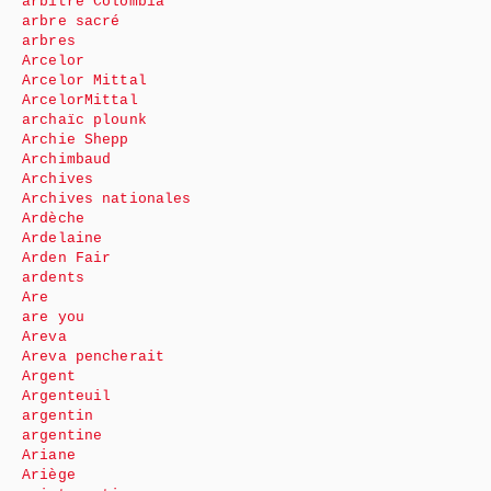
arbitre Colombia
arbre sacré
arbres
Arcelor
Arcelor Mittal
ArcelorMittal
archaïc plounk
Archie Shepp
Archimbaud
Archives
Archives nationales
Ardèche
Ardelaine
Arden Fair
ardents
Are
are you
Areva
Areva pencherait
Argent
Argenteuil
argentin
argentine
Ariane
Ariège