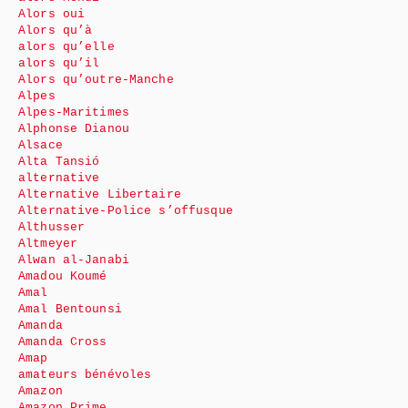
Alors oui
Alors qu’à
alors qu’elle
alors qu’il
Alors qu’outre-Manche
Alpes
Alpes-Maritimes
Alphonse Dianou
Alsace
Alta Tansió
alternative
Alternative Libertaire
Alternative-Police s’offusque
Althusser
Altmeyer
Alwan al-Janabi
Amadou Koumé
Amal
Amal Bentounsi
Amanda
Amanda Cross
Amap
amateurs bénévoles
Amazon
Amazon Prime