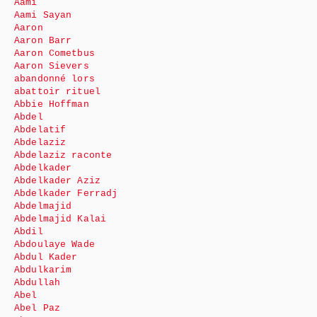
Aami
Aami Sayan
Aaron
Aaron Barr
Aaron Cometbus
Aaron Sievers
abandonné lors
abattoir rituel
Abbie Hoffman
Abdel
Abdelatif
Abdelaziz
Abdelaziz raconte
Abdelkader
Abdelkader Aziz
Abdelkader Ferradj
Abdelmajid
Abdelmajid Kalai
Abdil
Abdoulaye Wade
Abdul Kader
Abdulkarim
Abdullah
Abel
Abel Paz