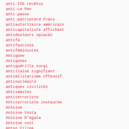
anti-IVG revêtus
anti-Le Pen
anti-passe
anti-patriotard Frans
antiautoritaire américain
anticapitaliste affichant
antidouleurs opiacés
antifa
antifasciste
antiféministes
Antigone
Antigones
antiguérilla surgi
antillaise signifiant
antimilitarisme offensif
antinucléaire
antiques civilités
antisémites
antiterroriste
Antiterroriste instaurée
Antoine
Antoine Costa
Antoine D’Agata
Antoine voit
Anton Ciliga