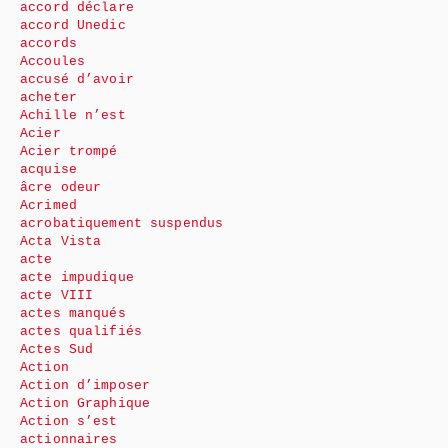
accord déclare
accord Unedic
accords
Accoules
accusé d’avoir
acheter
Achille n’est
Acier
Acier trompé
acquise
âcre odeur
Acrimed
acrobatiquement suspendus
Acta Vista
acte
acte impudique
acte VIII
actes manqués
actes qualifiés
Actes Sud
Action
Action d’imposer
Action Graphique
Action s’est
actionnaires