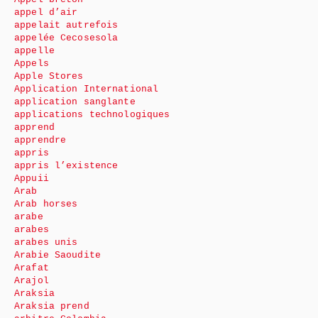
appel d’air
appelait autrefois
appelée Cecosesola
appelle
Appels
Apple Stores
Application International
application sanglante
applications technologiques
apprend
apprendre
appris
appris l’existence
Appuii
Arab
Arab horses
arabe
arabes
arabes unis
Arabie Saoudite
Arafat
Arajol
Araksia
Araksia prend