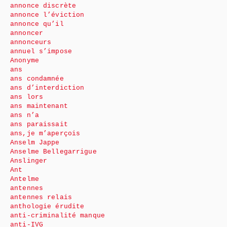
annonce discrète
annonce l’éviction
annonce qu’il
annoncer
annonceurs
annuel s’impose
Anonyme
ans
ans condamnée
ans d’interdiction
ans lors
ans maintenant
ans n’a
ans paraissait
ans,je m’aperçois
Anselm Jappe
Anselme Bellegarrigue
Anslinger
Ant
Antelme
antennes
antennes relais
anthologie érudite
anti-criminalité manque
anti-IVG