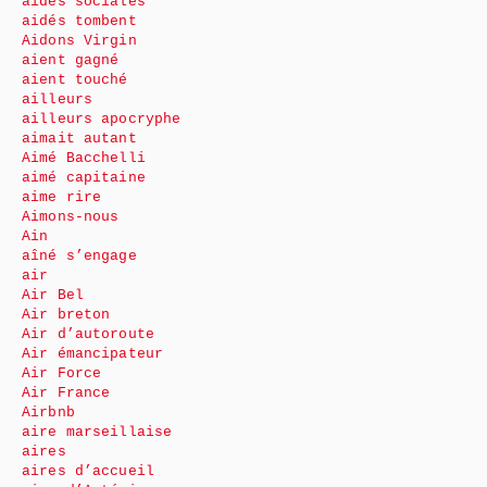
aides sociales
aidés tombent
Aidons Virgin
aient gagné
aient touché
ailleurs
ailleurs apocryphe
aimait autant
Aimé Bacchelli
aimé capitaine
aime rire
Aimons-nous
Ain
aîné s’engage
air
Air Bel
Air breton
Air d’autoroute
Air émancipateur
Air Force
Air France
Airbnb
aire marseillaise
aires
aires d’accueil