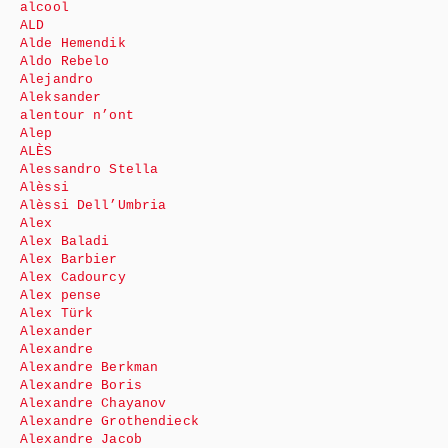
alcool
ALD
Alde Hemendik
Aldo Rebelo
Alejandro
Aleksander
alentour n’ont
Alep
ALÈS
Alessandro Stella
Alèssi
Alèssi Dell’Umbria
Alex
Alex Baladi
Alex Barbier
Alex Cadourcy
Alex pense
Alex Türk
Alexander
Alexandre
Alexandre Berkman
Alexandre Boris
Alexandre Chayanov
Alexandre Grothendieck
Alexandre Jacob