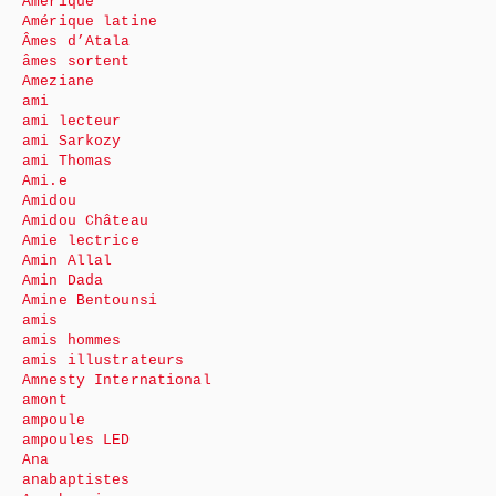
Amérique
Amérique latine
Âmes d’Atala
âmes sortent
Ameziane
ami
ami lecteur
ami Sarkozy
ami Thomas
Ami.e
Amidou
Amidou Château
Amie lectrice
Amin Allal
Amin Dada
Amine Bentounsi
amis
amis hommes
amis illustrateurs
Amnesty International
amont
ampoule
ampoules LED
Ana
anabaptistes