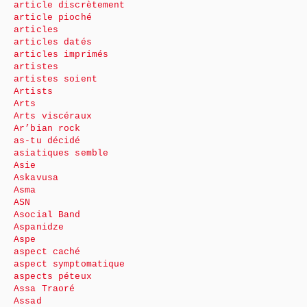
article discrètement
article pioché
articles
articles datés
articles imprimés
artistes
artistes soient
Artists
Arts
Arts viscéraux
Ar’bian rock
as-tu décidé
asiatiques semble
Asie
Askavusa
Asma
ASN
Asocial Band
Aspanidze
Aspe
aspect caché
aspect symptomatique
aspects péteux
Assa Traoré
Assad