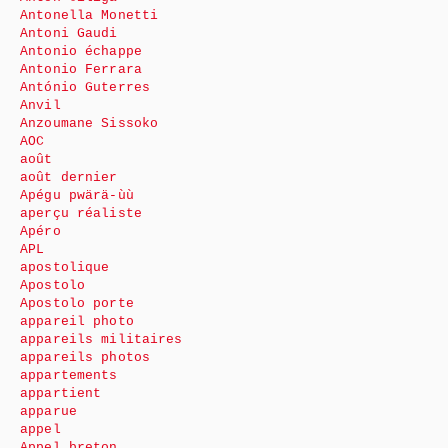
Antonella Monetti
Antoni Gaudi
Antonio échappe
Antonio Ferrara
António Guterres
Anvil
Anzoumane Sissoko
AOC
août
août dernier
Apégu pwärä-ùù
aperçu réaliste
Apéro
APL
apostolique
Apostolo
Apostolo porte
appareil photo
appareils militaires
appareils photos
appartements
appartient
apparue
appel
Appel breton