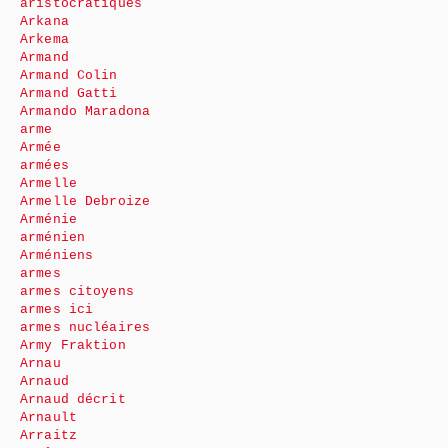
aristocratiques
Arkana
Arkema
Armand
Armand Colin
Armand Gatti
Armando Maradona
arme
Armée
armées
Armelle
Armelle Debroize
Arménie
arménien
Arméniens
armes
armes citoyens
armes ici
armes nucléaires
Army Fraktion
Arnau
Arnaud
Arnaud décrit
Arnault
Arraitz