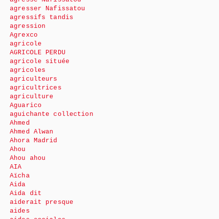
agresser Nafissatou
agressifs tandis
agression
Agrexco
agricole
AGRICOLE PERDU
agricole située
agricoles
agriculteurs
agricultrices
agriculture
Aguarico
aguichante collection
Ahmed
Ahmed Alwan
Ahora Madrid
Ahou
Ahou ahou
AIA
Aïcha
Aida
Aida dit
aiderait presque
aides