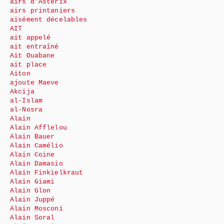
airs d’Astérix
airs printaniers
aisément décelables
AIT
ait appelé
ait entraîné
Ait Ouabane
ait place
Aiton
ajoute Maeve
Akcija
al-Islam
al-Nosra
Alain
Alain Afflelou
Alain Bauer
Alain Camélio
Alain Coine
Alain Damasio
Alain Finkielkraut
Alain Giami
Alain Glon
Alain Juppé
Alain Mosconi
Alain Soral