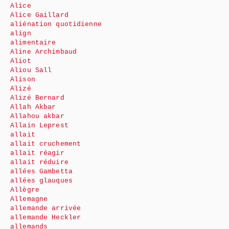
Alice
Alice Gaillard
aliénation quotidienne
align
alimentaire
Aline Archimbaud
Aliot
Aliou Sall
Alison
Alizé
Alizé Bernard
Allah Akbar
Allahou akbar
Allain Leprest
allait
allait cruchement
allait réagir
allait réduire
allées Gambetta
allées glauques
Allègre
Allemagne
allemande arrivée
allemande Heckler
allemands