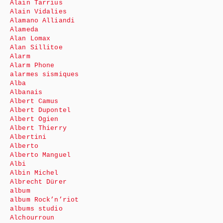
Alain Tarrius
Alain Vidalies
Alamano Alliandi
Alameda
Alan Lomax
Alan Sillitoe
Alarm
Alarm Phone
alarmes sismiques
Alba
Albanais
Albert Camus
Albert Dupontel
Albert Ogien
Albert Thierry
Albertini
Alberto
Alberto Manguel
Albi
Albin Michel
Albrecht Dürer
album
album Rock’n’riot
albums studio
Alchourroun