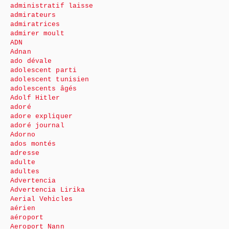
administratif laisse
admirateurs
admiratrices
admirer moult
ADN
Adnan
ado dévale
adolescent parti
adolescent tunisien
adolescents âgés
Adolf Hitler
adoré
adore expliquer
adoré journal
Adorno
ados montés
adresse
adulte
adultes
Advertencia
Advertencia Lirika
Aerial Vehicles
aérien
aéroport
Aeroport Nann