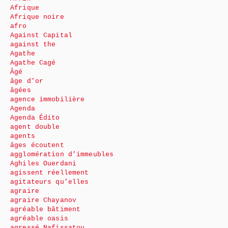
Afrique
Afrique noire
afro
Against Capital
against the
Agathe
Agathe Cagé
Âgé
âge d’or
âgées
agence immobilière
Agenda
Agenda Édito
agent double
agents
âges écoutent
agglomération d’immeubles
Aghiles Ouerdani
agissent réellement
agitateurs qu’elles
agraire
agraire Chayanov
agréable bâtiment
agréable oasis
agressé Nafissatou