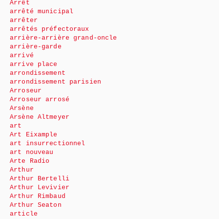
Arrêt
arrêté municipal
arrêter
arrêtés préfectoraux
arrière-arrière grand-oncle
arrière-garde
arrivé
arrive place
arrondissement
arrondissement parisien
Arroseur
Arroseur arrosé
Arsène
Arsène Altmeyer
art
Art Eixample
art insurrectionnel
art nouveau
Arte Radio
Arthur
Arthur Bertelli
Arthur Levivier
Arthur Rimbaud
Arthur Seaton
article