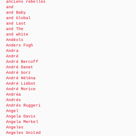
anciens rebelles
and
and Baby
and Global
and Last
and The
and white
Andéols
Anders Fogh
Andra
André
André Bercoff
André Danet
André Gorz
André Héléna
André Liébot
André Morice
Andréa
Andrés
Andrés Ruggeri
Angel
Angela Davis
Angela Merkel
Angeles
Angeles United