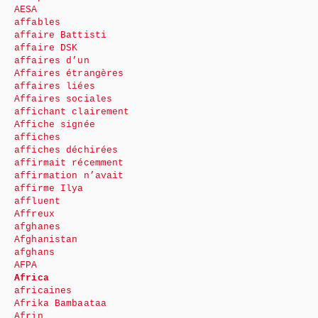
AESA
affables
affaire Battisti
affaire DSK
affaires d’un
Affaires étrangères
affaires liées
Affaires sociales
affichant clairement
Affiche signée
affiches
affiches déchirées
affirmait récemment
affirmation n’avait
affirme Ilya
affluent
Affreux
afghanes
Afghanistan
afghans
AFPA
Africa
africaines
Afrika Bambaataa
Afrin