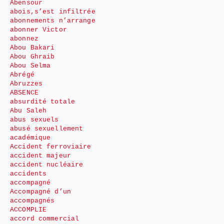
Abensour
abois,s’est infiltrée
abonnements n’arrange
abonner Victor
abonnez
Abou Bakari
Abou Ghraib
Abou Selma
Abrégé
Abruzzes
ABSENCE
absurdité totale
Abu Saleh
abus sexuels
abusé sexuellement
académique
Accident ferroviaire
accident majeur
accident nucléaire
accidents
accompagné
Accompagné d’un
accompagnés
ACCOMPLIE
accord commercial