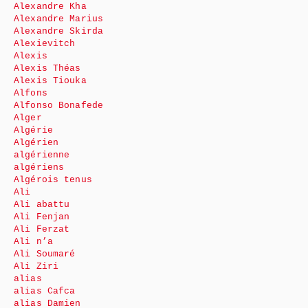
Alexandre Kha
Alexandre Marius
Alexandre Skirda
Alexievitch
Alexis
Alexis Théas
Alexis Tiouka
Alfons
Alfonso Bonafede
Alger
Algérie
Algérien
algérienne
algériens
Algérois tenus
Ali
Ali abattu
Ali Fenjan
Ali Ferzat
Ali n’a
Ali Soumaré
Ali Ziri
alias
alias Cafca
alias Damien