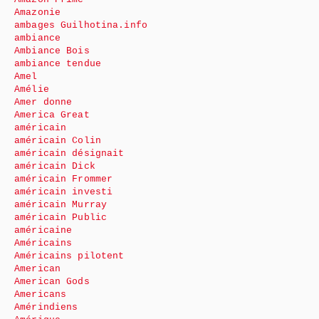
Amazonie
ambages Guilhotina.info
ambiance
Ambiance Bois
ambiance tendue
Amel
Amélie
Amer donne
America Great
américain
américain Colin
américain désignait
américain Dick
américain Frommer
américain investi
américain Murray
américain Public
américaine
Américains
Américains pilotent
American
American Gods
Americans
Amérindiens