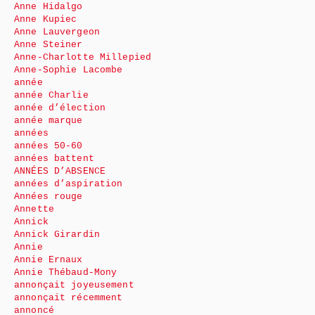
Anne Hidalgo
Anne Kupiec
Anne Lauvergeon
Anne Steiner
Anne-Charlotte Millepied
Anne-Sophie Lacombe
année
année Charlie
année d’élection
année marque
années
années 50-60
années battent
ANNÉES D’ABSENCE
années d’aspiration
Années rouge
Annette
Annick
Annick Girardin
Annie
Annie Ernaux
Annie Thébaud-Mony
annonçait joyeusement
annonçait récemment
annoncé